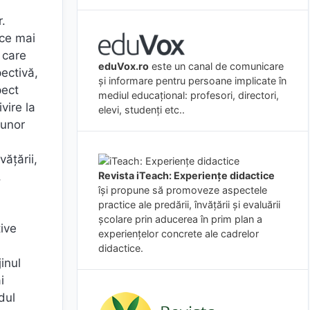
r.
 ce mai
 care
eduVox.ro
este un canal de comunicare
pectivă,
și informare pentru persoane implicate în
pect
mediul educațional: profesori, directori,
vire la
elevi, studenți etc..
 unor
văţării,
,
Revista iTeach: Experienţe didactice
îşi propune să promoveze aspectele
practice ale predării, învăţării şi evaluării
şcolare prin aducerea în prim plan a
tive
experienţelor concrete ale cadrelor
didactice.
inul
i
dul