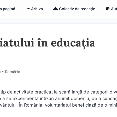
a pagină
Arhiva
Colectiv de redacție
Aut
atului în educația
i) • România
n tip de activitate practicat la scară largă de categorii di
 de a se experimenta într-un anumit domeniu, de a cunoa
uvântului. În România, voluntariatul beneficiază de o mi