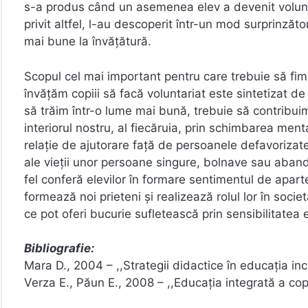
s-a produs când un asemenea elev a devenit voluntar, 
privit altfel, l-au descoperit într-un mod surprinzător
mai bune la învățătură.
Scopul cel mai important pentru care trebuie să fim
învățăm copiii să facă voluntariat este sintetizat de
să trăim într-o lume mai bună, trebuie să contribui
interiorul nostru, al fiecăruia, prin schimbarea mentali
relaţie de ajutorare faţă de persoanele defavorizate
ale vieţii unor persoane singure, bolnave sau abando
fel conferă elevilor în formare sentimentul de aparten
formează noi prieteni și realizează rolul lor în societa
ce pot oferi bucurie sufletească prin sensibilitatea e
Mara D., 2004 – ,,Strategii didactice în educaţia inc
Verza E., Păun E., 2008 – ,,Educaţia integrată a co