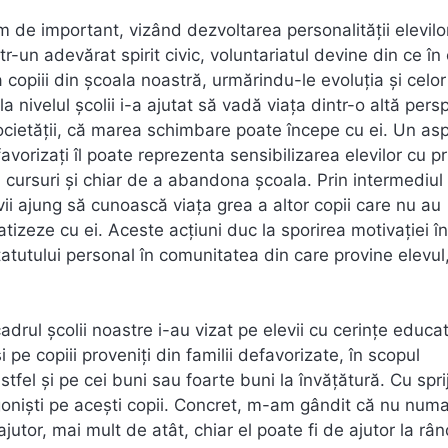
m de important, vizând dezvoltarea personalității elevilo
-un adevărat spirit civic, voluntariatul devine din ce în
 copiii din școala noastră, urmărindu-le evoluția și celor
 la nivelul școlii i-a ajutat să vadă viața dintr-o altă pers
societății, că marea schimbare poate începe cu ei. Un as
vorizaţi îl poate reprezenta sensibilizarea elevilor cu pri
la cursuri și chiar de a abandona școala. Prin intermediul
levii ajung să cunoască viaţa grea a altor copii care nu au
atizeze cu ei. Aceste acţiuni duc la sporirea motivaţiei în
atutului personal în comunitatea din care provine elevul
cadrul școlii noastre i-au vizat pe elevii cu cerințe educa
 pe copiii proveniți din familii defavorizate, în scopul
tfel și pe cei buni sau foarte buni la învățătură. Cu sprij
agoniști pe acești copii. Concret, m-am gândit că nu numa
jutor, mai mult de atât, chiar el poate fi de ajutor la rân