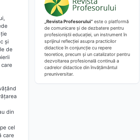
ui,
„Revista Profesorului”
este o platformă
vede
de comunicare și de dezbatere pentru
ţie
profesioniștii educației, un instrument în
c şi
sprijinul reflecției asupra practicilor
didactice în conjuncție cu repere
ile de
teoretice, precum și un catalizator pentru
ierii
dezvoltarea profesională continuă a
i care
cadrelor didactice din învățământul
preuniversitar.
nvățând
vățarea
au din
 pe cel
ă care