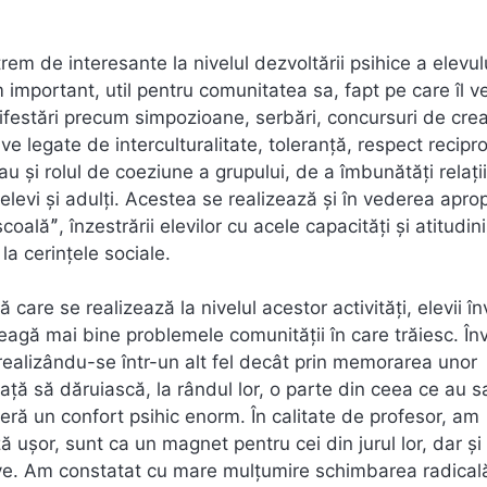
rem de interesante la nivelul dezvoltării psihice a elevul
m important, util pentru comunitatea sa, fapt pe care îl 
anifestări precum simpozioane, serbări, concursuri de crea
ive legate de interculturalitate, toleranţă, respect recipro
 au şi rolul de coeziune a grupului, de a îmbunătăţi relaţi
 elevi şi adulţi. Acestea se realizează şi în vederea aprop
alăˮ, înzestrării elevilor cu acele capacități și atitudin
la cerințele sociale.
care se realizează la nivelul acestor activități, elevii î
eleagă mai bine problemele comunității în care trăiesc. În
e, realizându-se într-un alt fel decât prin memorarea unor
nvață să dăruiască, la rândul lor, o parte din ceea ce au s
feră un confort psihic enorm. În calitate de profesor, am
ușor, sunt ca un magnet pentru cei din jurul lor, dar și
tive. Am constatat cu mare mulțumire schimbarea radical