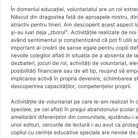
În domeniul educației, voluntariatul are un rol extre
Născut din dragostea față de aproapele nostru, dintr
atractiv pentru tineri. Am descoperit acest aspect la
și-au luat deja „zborulˮ. Activitățile realizate de noi
având sentimentul și conștientizând că pot fi utili 
important al creării de şanse egale pentru copiii defa
nevoile colegilor aflați în situația de a absenta de 
dezbateri, jocuri de rol, activităţi de voluntariat, e
posibilităţi financiare sau de alt tip, reuşind să emp
implicarea activă în propria devenire, schimbarea st
descoperirea capacităţilor, competenţelor proprii.
Activitățile de voluntariat pe care le-am realizat în 
speciale, pe cei aflați în pragul abandonului școlar și
ameliorării diferențelor din comunitate, ajutându-i as
unor edituri, cercurile de lectură i-au avut ca prot
copilul cu cerințe educative speciale are nevoie de a