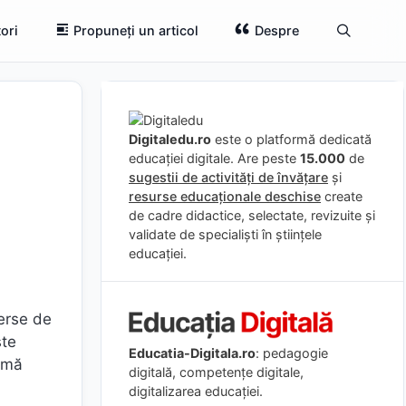
ori
Propuneți un articol
Despre
Digitaledu.ro
este o platformă dedicată
educației digitale. Are peste
15.000
de
sugestii de activități de învățare
și
resurse educaționale deschise
create
de cadre didactice, selectate, revizuite și
validate de specialiști în științele
educației.
verse de
ște
Educatia-Digitala.ro
: pedagogie
nimă
digitală, competențe digitale,
digitalizarea educației.