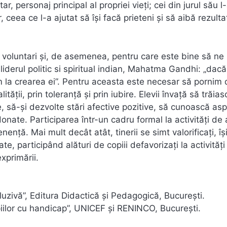
personaj principal al propriei vieți; cei din jurul său l
, ceea ce l-a ajutat să își facă prieteni și să aibă rezult
 voluntari și, de asemenea, pentru care este bine să ne
 liderul politic si spiritual indian, Mahatma Gandhi: „dac
m la crearea ei”. Pentru aceasta este necesar să pornim 
tății, prin toleranță și prin iubire. Elevii învață să trăias
, să-şi dezvolte stări afective pozitive, să cunoască as
nate. Participarea într-un cadru formal la activităţi de
enţă. Mai mult decât atât, tinerii se simt valorificați, îș
te, participând alături de copiii defavorizaţi la activităţi 
xprimării.
luzivă”, Editura Didactică şi Pedagogică, Bucureşti.
piilor cu handicap”, UNICEF şi RENINCO, Bucureşti.