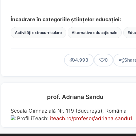
Încadrare în categoriile științelor educației:
Activități extracurriculare
Alternative educaționale
Educ
4.993
0
Shar
prof. Adriana Sandu
Școala Gimnazială Nr. 119 (Bucureşti), România
Profil iTeach:
iteach.ro/profesor/adriana.sandu1