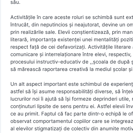
său.
Activitățile în care aceste roluri se schimbă sunt ext
întrucât, din neputincios și neajutorat, devine un o
prin realizările sale. Elevii conştientizează, prin m
literară, importanţa existenţei unei mentalităţi pozit
respect faţă de cei defavorizaţi. Activităţile literare
comunicare şi interrelaţionare între elevi, respectiv,
procesului instructiv-educativ de ,,școala de după șco
să mărească raportarea creativă la mediul școlar și 
Un alt aspect important este schimbul de experiență 
astfel să își asume responsabilități diverse, să înț
lucrurilor noi îi ajută să își formeze deprinderi util
conținuturi lipsite de sens pentru ei. Astfel elevii î
ce au primit. Faptul că fac parte dintr-o echipă le o
observat comportamentul copiilor care se integrează 
al elevilor stigmatizați de colectiv din anumite mo