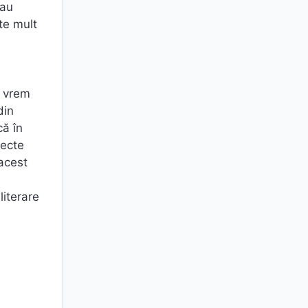
-au
ate mult
ă vrem
din
că în
pecte
 acest
i
literare