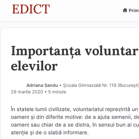
Sari
Prim
la
conținut
Importanța voluntari
elevilor
Adriana Sandu
• Școala Gimnazială Nr. 119 (Bucureşt
29 martie 2020
• 5 minute
În statele lumii civilizate, voluntariatul reprezintă u
oameni și din diferite motive: de a ajuta semenii,
oameni sau chiar de a se distra, în sensul bun al c
atenție și de o slabă informare.