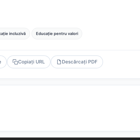
ație incluzivă
Educație pentru valori
e
Copiați URL
Descărcați PDF
PDF