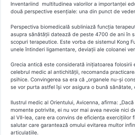
Inventariind multitudinea valorilor a importanței educ
două perspective esențiale: una din punct de vedere
Perspectiva biomedicală subliniază funcția terapeutic
asupra sănătății datează de peste 4700 de ani în scr
scopuri terapeutice. Este vorba de sistemul Kong Fu
unele întinderi ligamentare, deviații ale coloanei ver
Grecia antică este considerată inițiatoarea folosirii ex
celebrul medic al antichității, recomanda practicarea
psihice. Convingerea sa era că „organele nu-și conser
se vor purta astfel își vor asigura o bună sănătate,
Ilustrul medic al Orientului, Avicenna, afirma: „Dac
momente potrivite, ei nu vor mai avea nevoie nici de
al VII-lea, care era convins de eficiența exercițiilor 
salutar care garantează omului evitarea multor infirmit
articulațiile.