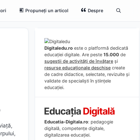
ori
Propuneți un articol
Despre
Digitaledu.ro
este o platformă dedicată
educației digitale. Are peste
15.000
de
sugestii de activități de învățare
și
resurse educaționale deschise
create
de cadre didactice, selectate, revizuite și
validate de specialiști în științele
educației.
e
Educatia-Digitala.ro
: pedagogie
viață,
digitală, competențe digitale,
rpului,
digitalizarea educației.