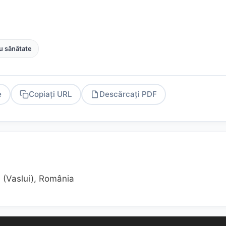
u sănătate
e
Copiați URL
Descărcați PDF
PDF
 (Vaslui), România