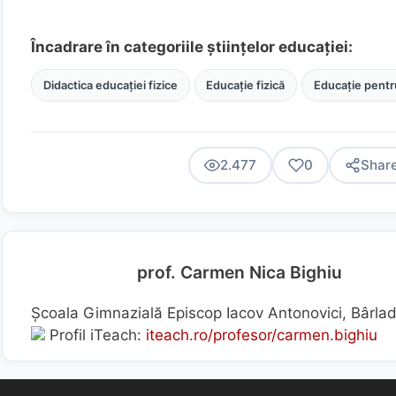
Încadrare în categoriile științelor educației:
Didactica educației fizice
Educație fizică
Educație pentr
2.477
0
Shar
prof. Carmen Nica Bighiu
Școala Gimnazială Episcop Iacov Antonovici, Bârlad
Profil iTeach:
iteach.ro/profesor/carmen.bighiu