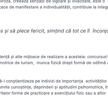
evroză, creează senzații de vigoare și vivacitate, este o
ace de manifestare a individualității, contribuie la integ
 și să plece fericit, simțind că tot ce îl încon
ență și alte mijloace de realizare a acesteia: concursuri
 motrice de turism, munca fizică drept formă de odihnă 
-i conștientizeze pe indivizi de importanța activităților
ite cunoștințe, deprinderi și aptitudini psihomotrice, î
elor forme de practicare a exercițiului fizic sau a altor