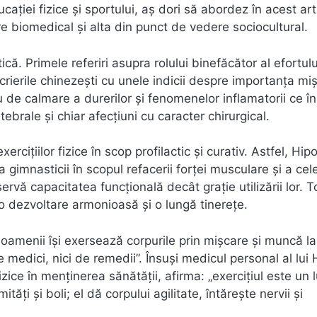
ației fizice și sportului, aș dori să abordez în acest art
 biomedical și alta din punct de vedere sociocultural.
ă. Primele referiri asupra rolului binefăcător al efortului
ierile chinezești cu unele indicii despre importanța mișc
 de calmare a durerilor și fenomenelor inflamatorii ce î
tebrale și chiar afecțiuni cu caracter chirurgical.
ercițiilor fizice în scop profilactic și curativ. Astfel, Hip
 gimnasticii în scopul refacerii forței musculare și a cele
vă capacitatea funcțională decât grație utilizării lor. T
 o dezvoltare armonioasă și o lungă tinerețe.
ă oamenii își exersează corpurile prin mișcare și muncă la
 medici, nici de remedii”. Însuși medicul personal al lui 
fizice în menținerea sănătății, afirma: „exercițiul este un 
ăți și boli; el dă corpului agilitate, întărește nervii și