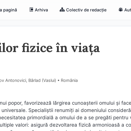
a pagină
Arhiva
Colectiv de redacție
Aut
lor fizice în viața
v Antonovici, Bârlad (Vaslui) • România
unui popor, favorizează lărgirea cunoașterii omului și fac
i universale. Specialiștii renumiți ai domeniului consideră
necesitatea primordială a omului de a se pregăti pentru 
multiple valori: asigură dezvoltarea fizică armonioasă a co