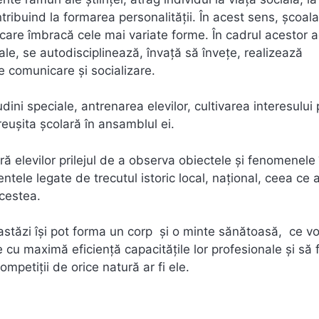
ontribuind la formarea personalității. În acest sens, şcoala
care îmbracă cele mai variate forme. În cadrul acestor ac
ale, se autodisciplinează, învață să învețe, realizează
e comunicare și socializare.
dini speciale, antrenarea elevilor, cultivarea interesului
 reușita școlară în ansamblul ei.
ră elevilor prilejul de a observa obiectele și fenomenele 
tele legate de trecutul istoric local, național, ceea ce 
acestea.
de astăzi își pot forma un corp și o minte sănătoasă, ce vo
 cu maximă eficienţă capacităţile lor profesionale şi să 
mpetiții de orice natură ar fi ele.