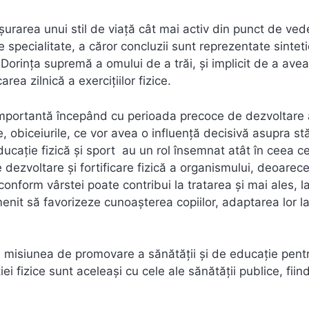
șurarea unui stil de viață cât mai activ din punct de ved
 specialitate, a căror concluzii sunt reprezentate sinteti
 Dorința supremă a omului de a trăi, și implicit de a avea
rea zilnică a exercițiilor fizice.
 importantă începând cu perioada precoce de dezvoltare 
obiceiurile, ce vor avea o influență decisivă asupra stă
educație fizică și sport au un rol însemnat atât în ceea c
 dezvoltare și fortificare fizică a organismului, deoarece
conform vârstei poate contribui la tratarea și mai ales, l
menit să favorizeze cunoașterea copiilor, adaptarea lor la
re misiunea de promovare a sănătății și de educație pent
 fizice sunt aceleași cu cele ale sănătății publice, fiin