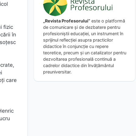
icol
„Revista Profesorului”
este o platformă
 fizic
de comunicare și de dezbatere pentru
profesioniștii educației, un instrument în
ării în
sprijinul reflecției asupra practicilor
nsoțesc
didactice în conjuncție cu repere
teoretice, precum și un catalizator pentru
dezvoltarea profesională continuă a
ocrate,
cadrelor didactice din învățământul
preuniversitar.
i
oți care
Henric
lucru