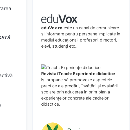
rarea
eduVox.ro
este un canal de comunicare
și informare pentru persoane implicate în
joară
mediul educațional: profesori, directori,
elevi, studenți etc..
Revista iTeach: Experienţe didactice
activă
îşi propune să promoveze aspectele
practice ale predării, învăţării şi evaluării
şcolare prin aducerea în prim plan a
experienţelor concrete ale cadrelor
didactice.
n