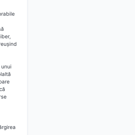
orabile
să
iber,
 reușind
 unui
laltă
loare
ică
rse
ărgirea