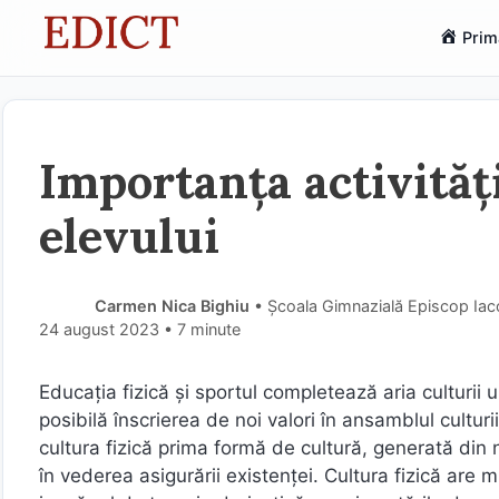
Sari
Prim
la
conținut
Importanța activități
elevului
Carmen Nica Bighiu
• Școala Gimnazială Episcop Iaco
24 august 2023
• 7 minute
Educația fizică și sportul completează aria culturii 
posibilă înscrierea de noi valori în ansamblul culturi
cultura fizică prima formă de cultură, generată din 
în vederea asigurării existenței. Cultura fizică are 