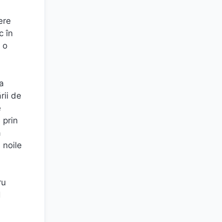
ere
c în
 o
a
rii de
e
 prin
a
 noile
ru
d