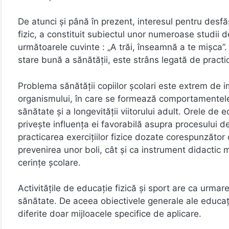
De atunci și până în prezent, interesul pentru desfă
fizic, a constituit subiectul unor numeroase studii de
următoarele cuvinte : „A trăi, înseamnă a te mișca”.
stare bună a sănătății, este strâns legată de practica
Problema sănătății copiilor școlari este extrem de
organismului, în care se formează comportamentele, 
sănătate și a longevității viitorului adult. Orele de 
privește influența ei favorabilă asupra procesului de
practicarea exercițiilor fizice dozate corespunzător 
prevenirea unor boli, cât și ca instrument didactic 
cerințe școlare.
Activităţile de educaţie fizică şi sport are ca urma
sănătate. De aceea obiectivele generale ale educației
diferite doar mijloacele specifice de aplicare.