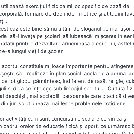
utilizează exercițiul fizic ca mijloc specific de bază de
corporală, formare de deprinderi motrice și atitudini fav
ții.
est caz este bine să nu uităm de sloganul ,,e mai ușor 
oria să-i învețe pe școlari să iubească mișcarea în aer l
ănătății printr-o dezvoltare armonioasă a corpului, astfel
e-a lungul vieții de școlar.
i sportul constituie mijloace importante pentru atingerea
șește să-l realizeze în plan social: acela de a aduna lao
 pe tot globul pământesc, indiferent de rasă, religie, cu
uli și de a se înțelege sub limbajul sportului. Cultura fiz
mai deschiși , mai sociabili, persoanele care practică dive
i din jur, soluționează mai lesne problemele cotidiene.
or activități cum sunt concursurile școlare ce vin ca și
n cadrul orelor de educație fizică și sport, ce urmăresc l
ite ramuri ale ştiinţei, atrag individul la viaţa socială, la