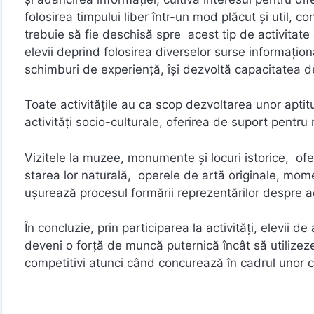
folosirea timpului liber într-un mod plăcut şi util, c
trebuie să fie deschisă spre acest tip de activitate 
elevii deprind folosirea diverselor surse informațion
schimburi de experiență, își dezvoltă capacitatea d
Toate activitățile au ca scop dezvoltarea unor aptitu
activități socio-culturale, oferirea de suport pentru
Vizitele la muzee, monumente și locuri istorice, ofe
starea lor naturală, operele de artă originale, momen
ușurează procesul formării reprezentărilor despre 
În concluzie, prin participarea la activități, elevii 
deveni o forţă de muncă puternică încât să utilizeze
competitivi atunci când concurează în cadrul unor co