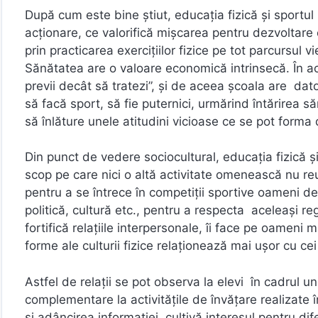
După cum este bine știut, educația fizică și sportul 
acționare, ce valorifică mișcarea pentru dezvoltare 
prin practicarea exercițiilor fizice pe tot parcursul vie
Sănătatea are o valoare economică intrinsecă. În ac
previi decât să tratezi”, și de aceea școala are dat
să facă sport, să fie puternici, urmărind întărirea s
să înlăture unele atitudini vicioase ce se pot forma d
Din punct de vedere sociocultural, educația fizică ș
scop pe care nici o altă activitate omenească nu reu
pentru a se întrece în competiții sportive oameni de
politică, cultură etc., pentru a respecta aceleași reg
fortifică relațiile interpersonale, îi face pe oameni 
forme ale culturii fizice relaționează mai ușor cu ce
Astfel de relații se pot observa la elevi în cadrul un
complementare la activitățile de învățare realizate î
şi adâncirea informației, cultivă interesul pentru difer