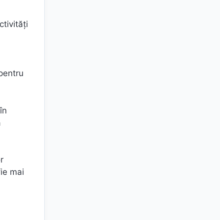
tivități
 pentru
în
a
r
fie mai