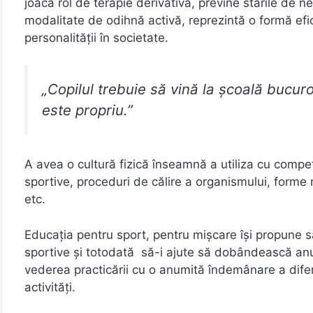
joacă rol de terapie derivativă, previne stările de n
modalitate de odihnă activă, reprezintă o formă efic
personalității în societate.
„Copilul trebuie să vină la școală bucuros
este propriu.”
A avea o cultură fizică înseamnă a utiliza cu compet
sportive, proceduri de călire a organismului, forme
etc.
Educația pentru sport, pentru mișcare își propune să
sportive și totodată să-i ajute să dobândească anum
vederea practicării cu o anumită îndemânare a diferit
activități.