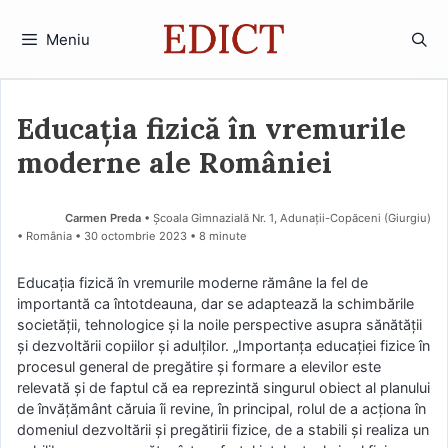
Sari
la
Meniu
conținut
Educația fizică în vremurile
moderne ale României
Carmen Preda
• Școala Gimnazială Nr. 1, Adunații-Copăceni (Giurgiu)
• România
30 octombrie 2023
• 8 minute
Educația fizică în vremurile moderne rămâne la fel de
importantă ca întotdeauna, dar se adaptează la schimbările
societății, tehnologice și la noile perspective asupra sănătății
și dezvoltării copiilor și adulților. „Importanța educației fizice în
procesul general de pregătire și formare a elevilor este
relevată și de faptul că ea reprezintă singurul obiect al planului
de învățământ căruia îi revine, în principal, rolul de a acționa în
domeniul dezvoltării și pregătirii fizice, de a stabili și realiza un