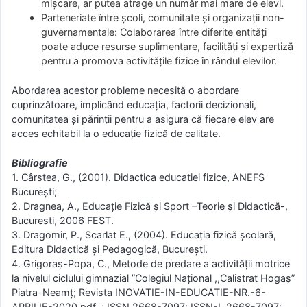
mișcare, ar putea atrage un număr mai mare de elevi.
Parteneriate între școli, comunitate și organizații non-
guvernamentale: Colaborarea între diferite entități
poate aduce resurse suplimentare, facilități și expertiză
pentru a promova activitățile fizice în rândul elevilor.
Abordarea acestor probleme necesită o abordare
cuprinzătoare, implicând educația, factorii decizionali,
comunitatea și părinții pentru a asigura că fiecare elev are
acces echitabil la o educație fizică de calitate.
Bibliografie
1. Cârstea, G., (2001). Didactica educatiei fizice, ANEFS
Bucureşti;
2. Dragnea, A., Educație Fizică și Sport –Teorie și Didactică-,
Bucuresti, 2006 FEST.
3. Dragomir, P., Scarlat E., (2004). Educaţia fizică şcolară,
Editura Didactică şi Pedagogică, Bucureşti.
4. Grigoraș-Popa, C., Metode de predare a activității motrice
la nivelul ciclului gimnazial ”Colegiul Național ,,Calistrat Hogaș”
Piatra-Neamț; Revista INOVATIE-IN-EDUCATIE-NR.-6-
APRILIE-2020.pdf ; ISSN 2668-7097; ISSN-L 2668-7097;