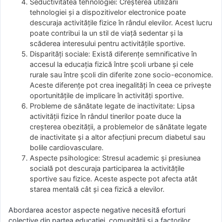
Seductivitatea tehnologiei: Creșterea utilizării
tehnologiei și a dispozitivelor electronice poate
descuraja activitățile fizice în rândul elevilor. Acest lucru
poate contribui la un stil de viață sedentar și la
scăderea interesului pentru activitățile sportive.
Disparități sociale: Există diferențe semnificative în
accesul la educația fizică între școli urbane și cele
rurale sau între școli din diferite zone socio-economice.
Aceste diferențe pot crea inegalități în ceea ce privește
oportunitățile de implicare în activități sportive.
Probleme de sănătate legate de inactivitate: Lipsa
activității fizice în rândul tinerilor poate duce la
creșterea obezității, a problemelor de sănătate legate
de inactivitate și a altor afecțiuni precum diabetul sau
bolile cardiovasculare.
Aspecte psihologice: Stresul academic și presiunea
socială pot descuraja participarea la activitățile
sportive sau fizice. Aceste aspecte pot afecta atât
starea mentală cât și cea fizică a elevilor.
Abordarea acestor aspecte negative necesită eforturi
colective din partea educației, comunității și a factorilor