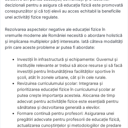
decizionali pentru a asigura că educația fizică este promovată
corespunzător și că toți elevii au acces echitabil la beneficiile
unei activități fizice regulate.
Rezolvarea aspectelor negative ale educației fizice în
vremurile moderne ale României necesită o abordare holistică
și implicarea multiplelor părți interesate. Iată câteva modalități
prin care aceste probleme ar putea fi abordate:
Investiții în infrastructură și echipamente: Guvernul și
instituțiile relevante ar trebui să aloce resurse și să facă
investiții pentru îmbunătățirea facilităților sportive în
școli, atât în zonele urbane, cât și în cele rurale.
Revizuirea curriculumului școlar: Integrarea și
prioritizarea educației fizice în curriculumul școlar ar
putea crește importanța acesteia. Alocarea de timp
adecvat pentru activitățile fizice este esențială pentru
sănătatea și dezvoltarea generală a elevilor.
Formare continuă pentru profesori: Asigurarea unei
pregătiri adecvate pentru profesorii de educație fizică,
actualizarea cunoștințelor și metodologiilor de predare