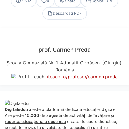
2.617
0
Share
Copiați URL
Descărcați PDF
PDF
prof. Carmen Preda
Școala Gimnazială Nr. 1, Adunații-Copăceni (Giurgiu),
România
Profil iTeach:
iteach.ro/profesor/carmen.preda
Digitaledu.ro
este o platformă dedicată educației digitale.
Are peste
15.000
de
sugestii de activități de învățare
și
resurse educaționale deschise
create de cadre didactice,
selectate, revizuite și validate de specialiști în științele