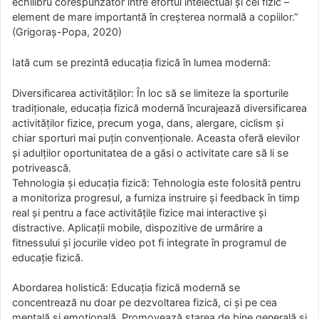
echilibru corespunzător între efortul intelectual și cel fizic –
element de mare importantă în creșterea normală a copiilor.”
(Grigoraș-Popa, 2020)
Iată cum se prezintă educația fizică în lumea modernă:
Diversificarea activităților: În loc să se limiteze la sporturile
tradiționale, educația fizică modernă încurajează diversificarea
activităților fizice, precum yoga, dans, alergare, ciclism și
chiar sporturi mai puțin convenționale. Aceasta oferă elevilor
și adulților oportunitatea de a găsi o activitate care să li se
potrivească.
Tehnologia și educația fizică: Tehnologia este folosită pentru
a monitoriza progresul, a furniza instruire și feedback în timp
real și pentru a face activitățile fizice mai interactive și
distractive. Aplicații mobile, dispozitive de urmărire a
fitnessului și jocurile video pot fi integrate în programul de
educație fizică.
Abordarea holistică: Educația fizică modernă se
concentrează nu doar pe dezvoltarea fizică, ci și pe cea
mentală și emoțională. Promovează starea de bine generală și