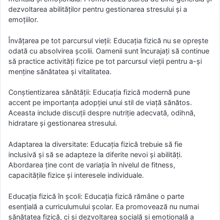
dezvoltarea abilităților pentru gestionarea stresului și a
emoțiilor.
Învățarea pe tot parcursul vieții: Educația fizică nu se oprește
odată cu absolvirea școlii. Oamenii sunt încurajați să continue
să practice activități fizice pe tot parcursul vieții pentru a-și
menține sănătatea și vitalitatea.
Conștientizarea sănătății: Educația fizică modernă pune
accent pe importanța adopției unui stil de viață sănătos.
Aceasta include discuții despre nutriție adecvată, odihnă,
hidratare și gestionarea stresului.
Adaptarea la diversitate: Educația fizică trebuie să fie
inclusivă și să se adapteze la diferite nevoi și abilități.
Abordarea ține cont de variația în nivelul de fitness,
capacitățile fizice și interesele individuale.
Educația fizică în școli: Educația fizică rămâne o parte
esențială a curriculumului școlar. Ea promovează nu numai
sănătatea fizică, ci și dezvoltarea socială și emoțională a