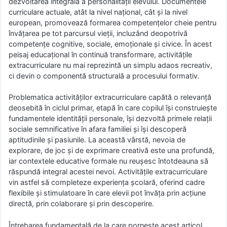
dezvoltarea integrală a personalității elevului. Documentele
curriculare actuale, atât la nivel național, cât și la nivel
european, promovează formarea competențelor cheie pentru
învățarea pe tot parcursul vieții, incluzând deopotrivă
competențe cognitive, sociale, emoționale și civice. În acest
peisaj educațional în continuă transformare, activitățile
extracurriculare nu mai reprezintă un simplu adaos recreativ,
ci devin o componentă structurală a procesului formativ.
Problematica activităților extracurriculare capătă o relevanță
deosebită în ciclul primar, etapă în care copilul își construiește
fundamentele identității personale, își dezvoltă primele relații
sociale semnificative în afara familiei și își descoperă
aptitudinile și pasiunile. La această vârstă, nevoia de
explorare, de joc și de exprimare creativă este una profundă,
iar contextele educative formale nu reușesc întotdeauna să
răspundă integral acestei nevoi. Activitățile extracurriculare
vin astfel să completeze experiența școlară, oferind cadre
flexibile și stimulatoare în care elevii pot învăța prin acțiune
directă, prin colaborare și prin descoperire.
Întrebarea fundamentală de la care pornește acest articol