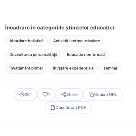
Încadrare în categoriile științelor educației:
Abordare holistică
Activități extracurriculare
Dezvoltarea personalității
Educație nonformală
Învățământ primar
Învățare experiențială
semnal
261
1
Share
Copiați URL
Descărcați PDF
PDF