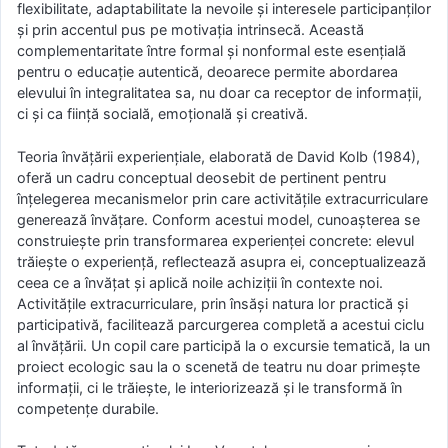
flexibilitate, adaptabilitate la nevoile și interesele participanților
și prin accentul pus pe motivația intrinsecă. Această
complementaritate între formal și nonformal este esențială
pentru o educație autentică, deoarece permite abordarea
elevului în integralitatea sa, nu doar ca receptor de informații,
ci și ca ființă socială, emoțională și creativă.
Teoria învățării experiențiale, elaborată de David Kolb (1984),
oferă un cadru conceptual deosebit de pertinent pentru
înțelegerea mecanismelor prin care activitățile extracurriculare
generează învățare. Conform acestui model, cunoașterea se
construiește prin transformarea experienței concrete: elevul
trăiește o experiență, reflectează asupra ei, conceptualizează
ceea ce a învățat și aplică noile achiziții în contexte noi.
Activitățile extracurriculare, prin însăși natura lor practică și
participativă, facilitează parcurgerea completă a acestui ciclu
al învățării. Un copil care participă la o excursie tematică, la un
proiect ecologic sau la o scenetă de teatru nu doar primește
informații, ci le trăiește, le interiorizează și le transformă în
competențe durabile.