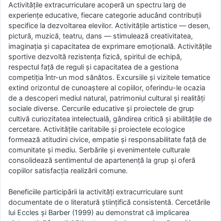
Activitățile extracurriculare acoperă un spectru larg de
experiențe educative, fiecare categorie aducând contribuții
specifice la dezvoltarea elevilor. Activitățile artistice — desen,
pictură, muzică, teatru, dans — stimulează creativitatea,
imaginația și capacitatea de exprimare emoțională. Activitățile
sportive dezvoltă rezistența fizică, spiritul de echipă,
respectul față de reguli și capacitatea de a gestiona
competiția într-un mod sănătos. Excursiile și vizitele tematice
extind orizontul de cunoaștere al copiilor, oferindu-le ocazia
de a descoperi mediul natural, patrimoniul cultural și realități
sociale diverse. Cercurile educative și proiectele de grup
cultivă curiozitatea intelectuală, gândirea critică și abilitățile de
cercetare. Activitățile caritabile și proiectele ecologice
formează atitudini civice, empatie și responsabilitate față de
comunitate și mediu. Serbările și evenimentele culturale
consolidează sentimentul de apartenență la grup și oferă
copiilor satisfacția realizării comune.
Beneficiile participării la activități extracurriculare sunt
documentate de o literatură științifică consistentă. Cercetările
lui Eccles și Barber (1999) au demonstrat că implicarea