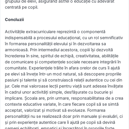
grupului de elevi, asigurând astfel o educație cu adevărat
centrată pe copil.
Concluzii
Activitățile extracurriculare reprezintă o componentă
indispensabilă a procesului educațional, cu un rol semnificativ
în formarea personalității elevului și în dezvoltarea sa
armonioasă. Prin intermediul acestora, copiii își dezvoltă
încrederea în sine, spiritul de echipă, creativitatea, abilitățile
de comunicare și competențele sociale necesare integrării în
comunitate. Experiențele trăite în afara orelor de curs îi ajută
pe elevi să învețe într-un mod natural, să descopere propriile
pasiuni și talente și să construiască relații autentice cu cei din
jur. Cele mai valoroase lecții pentru viață sunt adesea învățate
în cadrul unor activități simple, desfășurate cu bucurie și
implicare. Școala are, prin urmare, responsabilitatea de a crea
contexte educative variate, în care fiecare copil să se simtă
acceptat, valorizat și motivat să evolueze. Formarea
personalității nu se realizează doar prin manuale și evaluări, ci
și prin experiențe autentice care îi ajută pe copii să devină
oameni echilibrați, empatici și încrezători în propriile forțe.