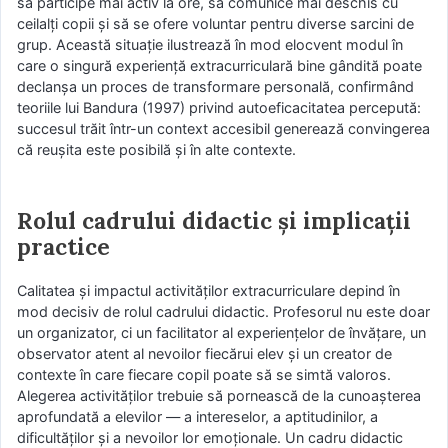
să participe mai activ la ore, să comunice mai deschis cu
ceilalți copii și să se ofere voluntar pentru diverse sarcini de
grup. Această situație ilustrează în mod elocvent modul în
care o singură experiență extracurriculară bine gândită poate
declanșa un proces de transformare personală, confirmând
teoriile lui Bandura (1997) privind autoeficacitatea percepută:
succesul trăit într-un context accesibil generează convingerea
că reușita este posibilă și în alte contexte.
Rolul cadrului didactic și implicații
practice
Calitatea și impactul activităților extracurriculare depind în
mod decisiv de rolul cadrului didactic. Profesorul nu este doar
un organizator, ci un facilitator al experiențelor de învățare, un
observator atent al nevoilor fiecărui elev și un creator de
contexte în care fiecare copil poate să se simtă valoros.
Alegerea activităților trebuie să pornească de la cunoașterea
aprofundată a elevilor — a intereselor, a aptitudinilor, a
dificultăților și a nevoilor lor emoționale. Un cadru didactic