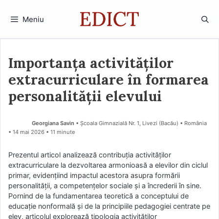
Sari
la
Meniu
conținut
Importanța activităților
extracurriculare în formarea
personalității elevului
Georgiana Savin
• Școala Gimnazială Nr. 1, Livezi (Bacău) • România
14 mai 2026
• 11 minute
Prezentul articol analizează contribuția activităților
extracurriculare la dezvoltarea armonioasă a elevilor din ciclul
primar, evidențiind impactul acestora asupra formării
personalității, a competențelor sociale și a încrederii în sine.
Pornind de la fundamentarea teoretică a conceptului de
educație nonformală și de la principiile pedagogiei centrate pe
elev, articolul explorează tipologia activităților