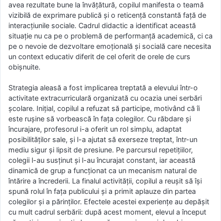
avea rezultate bune la învățătură, copilul manifesta o teamă
vizibilă de exprimare publică și o reticență constantă față de
interacțiunile sociale. Cadrul didactic a identificat această
situație nu ca pe o problemă de performanță academică, ci ca
pe o nevoie de dezvoltare emoțională și socială care necesita
un context educativ diferit de cel oferit de orele de curs
obișnuite.
Strategia aleasă a fost implicarea treptată a elevului într-o
activitate extracurriculară organizată cu ocazia unei serbări
școlare. Inițial, copilul a refuzat să participe, motivând că îi
este rușine să vorbească în fața colegilor. Cu răbdare și
încurajare, profesorul i-a oferit un rol simplu, adaptat
posibilităților sale, și l-a ajutat să exerseze treptat, într-un
mediu sigur și lipsit de presiune. Pe parcursul repetițiilor,
colegii l-au susținut și l-au încurajat constant, iar această
dinamică de grup a funcționat ca un mecanism natural de
întărire a încrederii. La finalul activității, copilul a reușit să își
spună rolul în fața publicului și a primit aplauze din partea
colegilor și a părinților. Efectele acestei experiențe au depășit
cu mult cadrul serbării: după acest moment, elevul a început