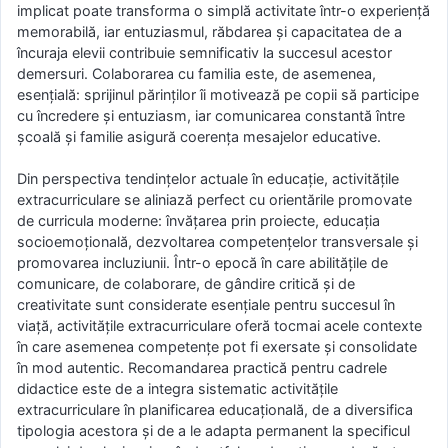
implicat poate transforma o simplă activitate într-o experiență
memorabilă, iar entuziasmul, răbdarea și capacitatea de a
încuraja elevii contribuie semnificativ la succesul acestor
demersuri. Colaborarea cu familia este, de asemenea,
esențială: sprijinul părinților îi motivează pe copii să participe
cu încredere și entuziasm, iar comunicarea constantă între
școală și familie asigură coerența mesajelor educative.
Din perspectiva tendințelor actuale în educație, activitățile
extracurriculare se aliniază perfect cu orientările promovate
de curricula moderne: învățarea prin proiecte, educația
socioemoțională, dezvoltarea competențelor transversale și
promovarea incluziunii. Într-o epocă în care abilitățile de
comunicare, de colaborare, de gândire critică și de
creativitate sunt considerate esențiale pentru succesul în
viață, activitățile extracurriculare oferă tocmai acele contexte
în care asemenea competențe pot fi exersate și consolidate
în mod autentic. Recomandarea practică pentru cadrele
didactice este de a integra sistematic activitățile
extracurriculare în planificarea educațională, de a diversifica
tipologia acestora și de a le adapta permanent la specificul