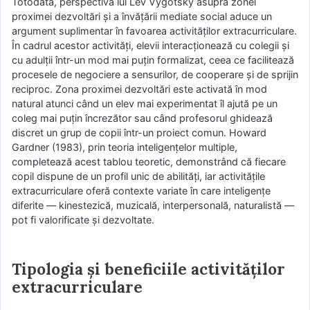
Totodată, perspectiva lui Lev Vygotsky asupra zonei
proximei dezvoltări și a învățării mediate social aduce un
argument suplimentar în favoarea activităților extracurriculare.
În cadrul acestor activități, elevii interacționează cu colegii și
cu adulții într-un mod mai puțin formalizat, ceea ce facilitează
procesele de negociere a sensurilor, de cooperare și de sprijin
reciproc. Zona proximei dezvoltări este activată în mod
natural atunci când un elev mai experimentat îl ajută pe un
coleg mai puțin încrezător sau când profesorul ghidează
discret un grup de copii într-un proiect comun. Howard
Gardner (1983), prin teoria inteligențelor multiple,
completează acest tablou teoretic, demonstrând că fiecare
copil dispune de un profil unic de abilități, iar activitățile
extracurriculare oferă contexte variate în care inteligențe
diferite — kinestezică, muzicală, interpersonală, naturalistă —
pot fi valorificate și dezvoltate.
Tipologia și beneficiile activităților
extracurriculare