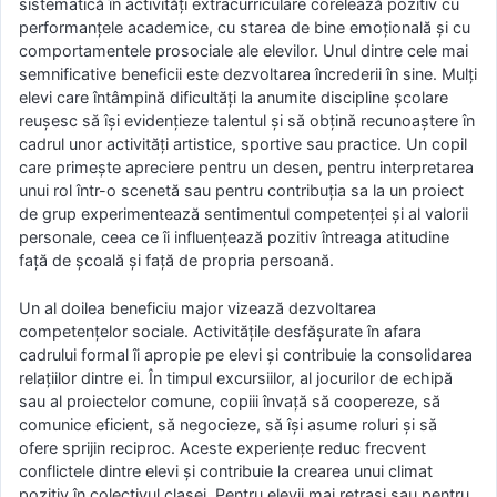
sistematică în activități extracurriculare corelează pozitiv cu
performanțele academice, cu starea de bine emoțională și cu
comportamentele prosociale ale elevilor. Unul dintre cele mai
semnificative beneficii este dezvoltarea încrederii în sine. Mulți
elevi care întâmpină dificultăți la anumite discipline școlare
reușesc să își evidențieze talentul și să obțină recunoaștere în
cadrul unor activități artistice, sportive sau practice. Un copil
care primește apreciere pentru un desen, pentru interpretarea
unui rol într-o scenetă sau pentru contribuția sa la un proiect
de grup experimentează sentimentul competenței și al valorii
personale, ceea ce îi influențează pozitiv întreaga atitudine
față de școală și față de propria persoană.
Un al doilea beneficiu major vizează dezvoltarea
competențelor sociale. Activitățile desfășurate în afara
cadrului formal îi apropie pe elevi și contribuie la consolidarea
relațiilor dintre ei. În timpul excursiilor, al jocurilor de echipă
sau al proiectelor comune, copiii învață să coopereze, să
comunice eficient, să negocieze, să își asume roluri și să
ofere sprijin reciproc. Aceste experiențe reduc frecvent
conflictele dintre elevi și contribuie la crearea unui climat
pozitiv în colectivul clasei. Pentru elevii mai retrași sau pentru