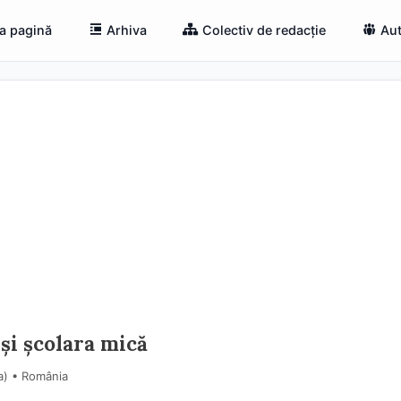
a pagină
Arhiva
Colectiv de redacție
Aut
şi şcolara mică
a) • România