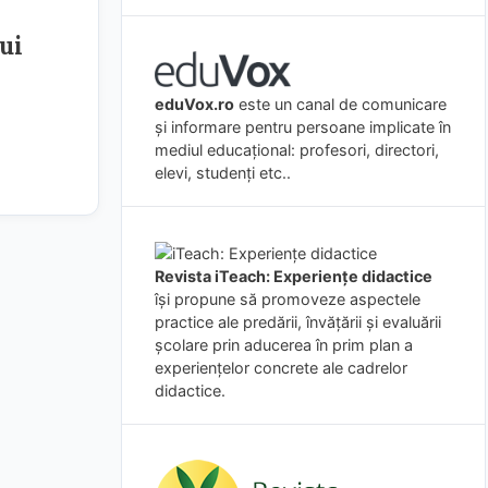
ui
eduVox.ro
este un canal de comunicare
și informare pentru persoane implicate în
mediul educațional: profesori, directori,
elevi, studenți etc..
Revista iTeach: Experienţe didactice
îşi propune să promoveze aspectele
practice ale predării, învăţării şi evaluării
şcolare prin aducerea în prim plan a
experienţelor concrete ale cadrelor
didactice.