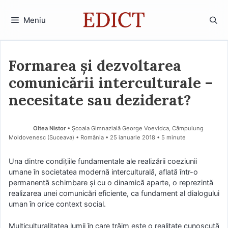
Sari
la
Meniu
conținut
Formarea și dezvoltarea
comunicării interculturale –
necesitate sau deziderat?
Oltea Nistor
• Școala Gimnazială George Voevidca, Câmpulung
Moldovenesc (Suceava) • România
25 ianuarie 2018
• 5 minute
Una dintre condițiile fundamentale ale realizării coeziunii
umane în societatea modernă interculturală, aflată într-o
permanentă schimbare și cu o dinamică aparte, o reprezintă
realizarea unei comunicări eficiente, ca fundament al dialogului
uman în orice context social.
Multiculturalitatea lumii în care trăim este o realitate cunoscută