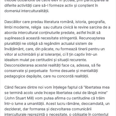
diferite activități care să-l formeze activ și conștient în
domeniul interculturalității.
Dascălilor care predau literatura română, istoria, geografia,
limbi moderne, religia sau cultura civică le revine sarcina de a
aborda intercultural conținuturile predate, astfel încât să
suplinească această necesitate stringentă. Recunoașterea
pluralității ne obligă să regândim actualul sistem de
învățământ, care, din păcate, nu formează tinerii pentru un
viitor al schimbării și al toleranței, ci îl țin captiv într-un
idealism mulat pe certitudini și situații recurente.
Desconsiderarea acestei realități face ca, adesea, să fie
conservate și perpetuate forme desuete și mentalități
pedagogice depășite, care nu concordă realității.
Când fiecare dintre noi vom înțelege faptul că ”libertatea mea
se termină acolo unde începe libertatea celui de lângă mine”
(John Stuart Mill) vom putea afirma cu certitudine că trăim
într-o lume a umanității. Acest lucru rămâne, deocamdată, un
deziderat, dar formarea și dezvoltarea comunicării
interculturale reprezintă o necesitate, o obligație în contextul