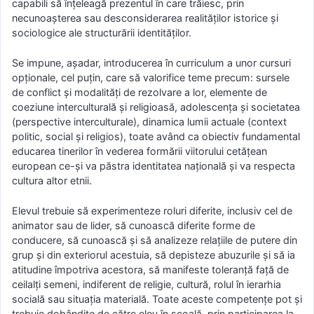
capabili să înțeleagă prezentul în care trăiesc, prin
necunoașterea sau desconsiderarea realităților istorice și
sociologice ale structurării identităților.
Se impune, așadar, introducerea în curriculum a unor cursuri
opționale, cel puțin, care să valorifice teme precum: sursele
de conflict și modalități de rezolvare a lor, elemente de
coeziune interculturală și religioasă, adolescența și societatea
(perspective interculturale), dinamica lumii actuale (context
politic, social și religios), toate având ca obiectiv fundamental
educarea tinerilor în vederea formării viitorului cetăţean
european ce-şi va păstra identitatea naţională şi va respecta
cultura altor etnii.
Elevul trebuie să experimenteze roluri diferite, inclusiv cel de
animator sau de lider, să cunoască diferite forme de
conducere, să cunoască și să analizeze relațiile de putere din
grup și din exteriorul acestuia, să depisteze abuzurile și să ia
atitudine împotriva acestora, să manifeste toleranță față de
ceilalți semeni, indiferent de religie, cultură, rolul în ierarhia
socială sau situația materială. Toate aceste competențe pot și
trebuie dobândite de către elev în școală, prin participarea la