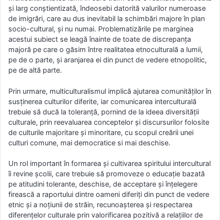
și larg conștientizată, îndeosebi datorită valurilor numeroase
de imigrări, care au dus inevitabil la schimbări majore în plan
socio-cultural, și nu numai. Problematizările pe marginea
acestui subiect se leagă înainte de toate de discrepanța
majoră pe care o găsim între realitatea etnoculturală a lumii,
pe de o parte, și aranjarea ei din punct de vedere etnopolitic,
pe de altă parte.
Prin urmare, multiculturalismul implică ajutarea comunităților în
susținerea culturilor diferite, iar comunicarea interculturală
trebuie să ducă la toleranță, pornind de la ideea diversității
culturale, prin reevaluarea conceptelor și discursurilor folosite
de culturile majoritare și minoritare, cu scopul creării unei
culturi comune, mai democratice si mai deschise.
Un rol important în formarea și cultivarea spiritului intercultural
îi revine școlii, care trebuie să promoveze o educație bazată
pe atitudini tolerante, deschise, de acceptare şi înţelegere
firească a raportului dintre oameni diferiți din punct de vedere
etnic şi a noţiunii de străin, recunoaşterea şi respectarea
diferenţelor culturale prin valorificarea pozitivă a relaţiilor de