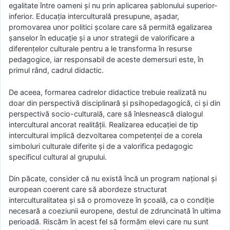
egalitate între oameni şi nu prin aplicarea șablonului superior-
inferior. Educaţia interculturală presupune, așadar,
promovarea unor politici şcolare care să permită egalizarea
şanselor în educaţie şi a unor strategii de valorificare a
diferenţelor culturale pentru a le transforma în resurse
pedagogice, iar responsabil de aceste demersuri este, în
primul rând, cadrul didactic.
De aceea, formarea cadrelor didactice trebuie realizată nu
doar din perspectivă disciplinară și psihopedagogică, ci și din
perspectivă socio-culturală, care să înlesnească dialogul
intercultural ancorat realității. Realizarea educației de tip
intercultural implică dezvoltarea competenței de a corela
simboluri culturale diferite și de a valorifica pedagogic
specificul cultural al grupului.
Din păcate, consider că nu există încă un program național și
european coerent care să abordeze structurat
interculturalitatea și să o promoveze în școală, ca o condiție
necesară a coeziunii europene, destul de zdruncinată în ultima
perioadă. Riscăm în acest fel să formăm elevi care nu sunt