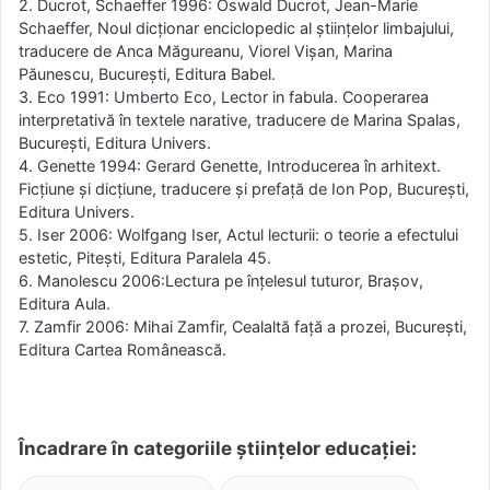
2. Ducrot, Schaeffer 1996: Oswald Ducrot, Jean-Marie
Schaeffer, Noul dicţionar enciclopedic al ştiinţelor limbajului,
traducere de Anca Măgureanu, Viorel Vişan, Marina
Păunescu, Bucureşti, Editura Babel.
3. Eco 1991: Umberto Eco, Lector in fabula. Cooperarea
interpretativă în textele narative, traducere de Marina Spalas,
Bucureşti, Editura Univers.
4. Genette 1994: Gerard Genette, Introducerea în arhitext.
Ficţiune şi dicţiune, traducere şi prefaţă de Ion Pop, Bucureşti,
Editura Univers.
5. Iser 2006: Wolfgang Iser, Actul lecturii: o teorie a efectului
estetic, Piteşti, Editura Paralela 45.
6. Manolescu 2006:Lectura pe înţelesul tuturor, Braşov,
Editura Aula.
7. Zamfir 2006: Mihai Zamfir, Cealaltă faţă a prozei, Bucureşti,
Editura Cartea Românească.
Încadrare în categoriile științelor educației: