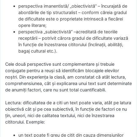
perspectiva imanentistă/ „obiectivistă” – încurajată de
abordările de tip structuralist – conform căreia gradul
de dificultate este o proprietate intrinsecă a fiecărei
opere literare;
perspectiva „subiectivistă” –acreditată de teoriile
receptării – potrivit cărora gradul de dificultate variază
în funcţie de înzestrarea cititorului (înclinaţii, abilităţi,
bagaj cultural etc.).
Cele două perspective sunt complementare şi trebuie
conjugate pentru a reuşi să identificăm blocajele elevilor
noştri. Din experienţa la clasă, am constatat că atât lectura,
comprehensiunea, cât şi explicarea unui text sunt determinate
de anumiţi factori, care nu sunt total cuantificabili.
Lectura: dificultatea de a citi un text poate varia, atât pe latura
obiectivă cât şi pe cea subiectivă, în funcţie de factori ce nu
ţin, uneori, nici de calitatea textului, nici de înzestrarea
cititorului. Exemple:
un text poate fi greu de citit din cauza dimensiunilor