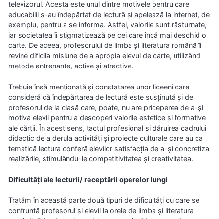
televizorul. Acesta este unul dintre motivele pentru care
educabilii s-au îndepărtat de lectură şi apelează la internet, de
exemplu, pentru a se informa. Astfel, valorile sunt răsturnate,
iar societatea îi stigmatizează pe cei care încă mai deschid o
carte. De aceea, profesorului de limba şi literatura română îi
revine dificila misiune de a apropia elevul de carte, utilizând
metode antrenante, active şi atractive.
Trebuie însă menţionată şi constatarea unor liceeni care
consideră că îndepărtarea de lectură este susţinută şi de
profesorul de la clasă care, poate, nu are priceperea de a-şi
motiva elevii pentru a descoperi valorile estetice şi formative
ale cărţii. În acest sens, tactul profesional şi dăruirea cadrului
didactic de a derula activităţi şi proiecte culturale care au ca
tematică lectura conferă elevilor satisfacţia de a-şi concretiza
realizările, stimulându-le competitivitatea şi creativitatea.
Dificultăți
ale lecturii/ receptării operelor lungi
Tratăm în această parte două tipuri de dificultăţi cu care se
confruntă profesorul şi elevii la orele de limba şi literatura