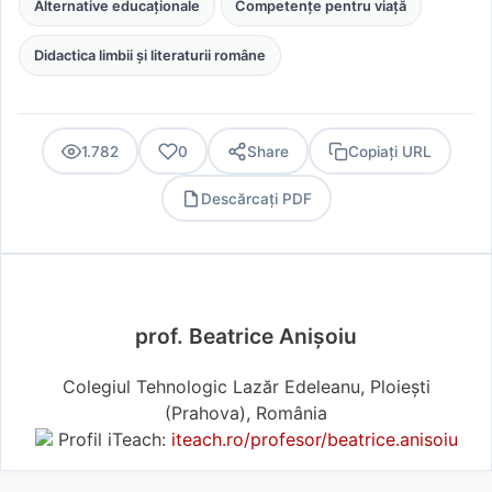
Alternative educaționale
Competențe pentru viață
Didactica limbii și literaturii române
1.782
0
Share
Copiați URL
Descărcați PDF
PDF
prof. Beatrice Anișoiu
Colegiul Tehnologic Lazăr Edeleanu, Ploiești
(Prahova), România
Profil iTeach:
iteach.ro/profesor/beatrice.anisoiu