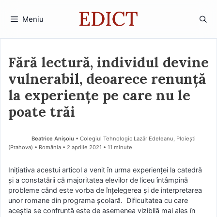
Sari
la
Meniu
conținut
Fără lectură, individul devine
vulnerabil, deoarece renunță
la experiențe pe care nu le
poate trăi
Beatrice Anișoiu
• Colegiul Tehnologic Lazăr Edeleanu, Ploiești
(Prahova) • România
2 aprilie 2021
• 11 minute
Iniţiativa acestui articol a venit în urma experienţei la catedră
şi a constatării că majoritatea elevilor de liceu întâmpină
probleme când este vorba de înţelegerea şi de interpretarea
unor romane din programa şcolară. Dificultatea cu care
aceştia se confruntă este de asemenea vizibilă mai ales în