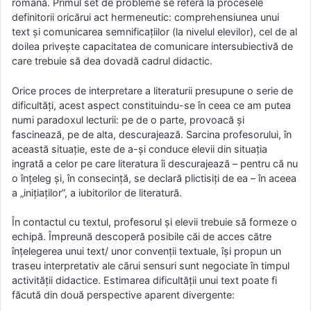
română. Primul set de probleme se referă la procesele
definitorii oricărui act hermeneutic: comprehensiunea unui
text şi comunicarea semnificaţiilor (la nivelul elevilor), cel de al
doilea priveşte capacitatea de comunicare intersubiectivă de
care trebuie să dea dovadă cadrul didactic.
Orice proces de interpretare a literaturii presupune o serie de
dificultăţi, acest aspect constituindu-se în ceea ce am putea
numi paradoxul lecturii: pe de o parte, provoacă şi
fascinează, pe de alta, descurajează. Sarcina profesorului, în
această situaţie, este de a-şi conduce elevii din situaţia
ingrată a celor pe care literatura îi descurajează – pentru că nu
o înţeleg şi, în consecinţă, se declară plictisiţi de ea – în aceea
a „iniţiaţilor”, a iubitorilor de literatură.
În contactul cu textul, profesorul şi elevii trebuie să formeze o
echipă. Împreună descoperă posibile căi de acces către
înţelegerea unui text/ unor convenţii textuale, îşi propun un
traseu interpretativ ale cărui sensuri sunt negociate în timpul
activităţii didactice. Estimarea dificultăţii unui text poate fi
făcută din două perspective aparent divergente: