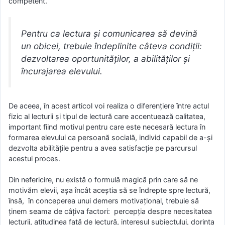
competent.
Pentru ca lectura şi comunicarea să devină
un obicei, trebuie îndeplinite câteva condiţii:
dezvoltarea oportunităţilor, a abilităţilor şi
încurajarea elevului.
De aceea, în acest articol voi realiza o diferenţiere între actul
fizic al lecturii şi tipul de lectură care accentuează calitatea,
important fiind motivul pentru care este necesară lectura în
formarea elevului ca persoană socială, individ capabil de a-şi
dezvolta abilităţile pentru a avea satisfacţie pe parcursul
acestui proces.
Din nefericire, nu există o formulă magică prin care să ne
motivăm elevii, aşa încât aceştia să se îndrepte spre lectură,
însă, în conceperea unui demers motivaţional, trebuie să
ţinem seama de câţiva factori: percepţia despre necesitatea
lecturii, atitudinea faţă de lectură, interesul subiectului, dorinţa