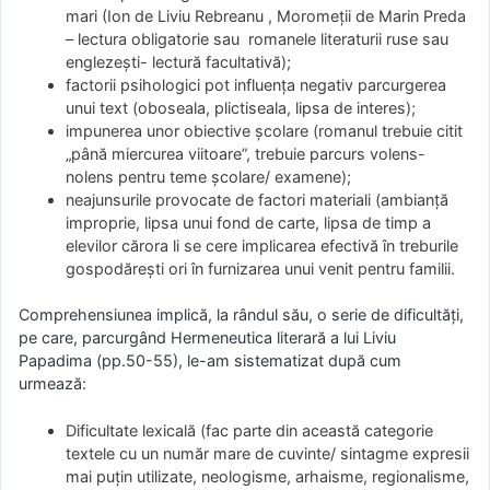
mari (Ion de Liviu Rebreanu , Moromeții de Marin Preda
– lectura obligatorie sau romanele literaturii ruse sau
englezești- lectură facultativă);
factorii psihologici pot influenţa negativ parcurgerea
unui text (oboseala, plictiseala, lipsa de interes);
impunerea unor obiective şcolare (romanul trebuie citit
„până miercurea viitoare”, trebuie parcurs volens-
nolens pentru teme şcolare/ examene);
neajunsurile provocate de factori materiali (ambianţă
improprie, lipsa unui fond de carte, lipsa de timp a
elevilor cărora li se cere implicarea efectivă în treburile
gospodăreşti ori în furnizarea unui venit pentru familii.
Comprehensiunea implică, la rândul său, o serie de dificultăţi,
pe care, parcurgând Hermeneutica literară a lui Liviu
Papadima (pp.50-55), le-am sistematizat după cum
urmează:
Dificultate lexicală (fac parte din această categorie
textele cu un număr mare de cuvinte/ sintagme expresii
mai puţin utilizate, neologisme, arhaisme, regionalisme,