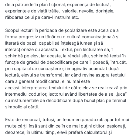
de a pătrunde în plan ficţional, experienţa de lectură,
experienţele de viaţă trăite, valorile, nevoile, dorinţele,
răbdarea celui pe care-l instruim etc.
Scopul lecturii în perioada de şcolarizare este acela de a
forma progresiv un tânăr cu o cultură comunicaţională şi
literară de bază, capabil să înţeleagă lumea şi să
interacţioneze cu aceasta. Textul, prin lecturarea sa, îl
schimbă pe elev, iar acesta, la rândul său, schimbă textul în
funcţie de gradul de decodificare pe care îl posedă, întrucât,
prin capitalul de cunoaştere şi imaginativ acumulat după
lectură, elevul se transformă, iar când revine asupra textului
care a generat modificarea, el nu mai este
acelaşi. Interpretarea textului de către elev se realizează prin
intermediul codurilor, lectorul având libertatea de a se ,,juca”
cu instrumentele de decodificare după bunul plac pe terenul
simbolic al cărţii.
Este de remarcat, totuşi, un fenomen paradoxal: apar tot mai
multe cărţi, însă sunt din ce în ce mai puţini cititori pasionaţi,
deoarece, în ultimul timp, elevii preferă calculatorul şi