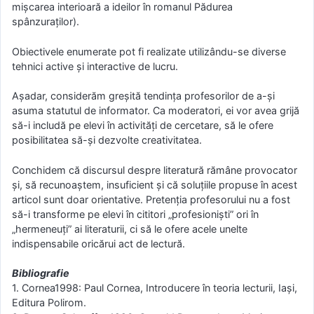
mişcarea interioară a ideilor în romanul Pădurea
spânzuraţilor).
Obiectivele enumerate pot fi realizate utilizându-se diverse
tehnici active şi interactive de lucru.
Așadar, considerăm greşită tendinţa profesorilor de a-şi
asuma statutul de informator. Ca moderatori, ei vor avea grijă
să-i includă pe elevi în activităţi de cercetare, să le ofere
posibilitatea să-şi dezvolte creativitatea.
Conchidem că discursul despre literatură rămâne provocator
şi, să recunoaştem, insuficient şi că soluţiile propuse în acest
articol sunt doar orientative. Pretenţia profesorului nu a fost
să-i transforme pe elevi în cititori „profesionişti” ori în
„hermeneuţi” ai literaturii, ci să le ofere acele unelte
indispensabile oricărui act de lectură.
Bibliografie
1. Cornea1998: Paul Cornea, Introducere în teoria lecturii, Iaşi,
Editura Polirom.