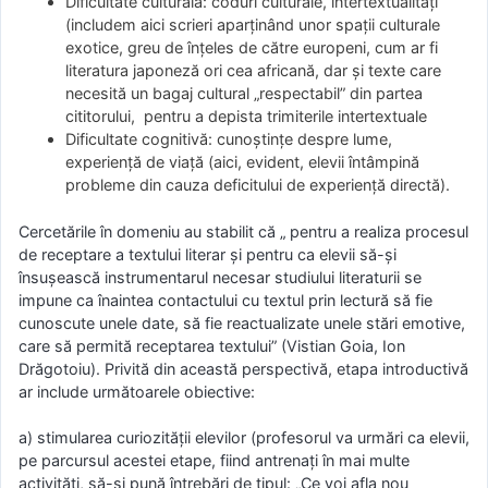
Dificultate culturală: coduri culturale, intertextualităţi
(includem aici scrieri aparţinând unor spaţii culturale
exotice, greu de înţeles de către europeni, cum ar fi
literatura japoneză ori cea africană, dar şi texte care
necesită un bagaj cultural „respectabil” din partea
cititorului, pentru a depista trimiterile intertextuale
Dificultate cognitivă: cunoştinţe despre lume,
experienţă de viaţă (aici, evident, elevii întâmpină
probleme din cauza deficitului de experienţă directă).
Cercetările în domeniu au stabilit că „ pentru a realiza procesul
de receptare a textului literar şi pentru ca elevii să-şi
însuşească instrumentarul necesar studiului literaturii se
impune ca înaintea contactului cu textul prin lectură să fie
cunoscute unele date, să fie reactualizate unele stări emotive,
care să permită receptarea textului” (Vistian Goia, Ion
Drăgotoiu). Privită din această perspectivă, etapa introductivă
ar include următoarele obiective:
a) stimularea curiozităţii elevilor (profesorul va urmări ca elevii,
pe parcursul acestei etape, fiind antrenaţi în mai multe
activităţi, să-şi pună întrebări de tipul: „Ce voi afla nou