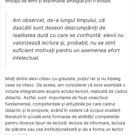
limbajul de lemn și exprimările ambigue pot fi evitate.
Am observat, de-a lungul timpului, că
dascălii sunt deseori descumpăniţi de
realitatea dură cu care se confruntă: elevii nu
valorizează lectura şi, probabil, nu se simt
suficient motivaţi pentru un asemenea efort
intelectual.
Mulţi dintre elevi citesc cu greutate, puţin/ rar şi nu înţeleg
ceea ce citesc. De aceea, am considerat că este esenţială o
viziune integratoare asupra actului lecturii, realizată de cadrul
didactic. Astfel, sunt importante de fixat obiectivul
fundamental, competenţele şi atitudinile pe care cadrul
didactic şi le propune, având în vedere că scopul studierii
literaturii în şcoală este formarea de abilităţi/ competenţe
pentru diverse tipuri de lectură: lectura de informare, lectura
de plăcere sau cea instituţionalizată şi de a forma un lector