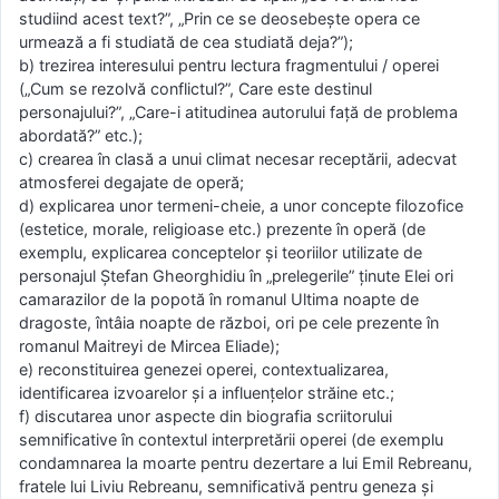
studiind acest text?”, „Prin ce se deosebeşte opera ce
urmează a fi studiată de cea studiată deja?”);
b) trezirea interesului pentru lectura fragmentului / operei
(„Cum se rezolvă conflictul?”, Care este destinul
personajului?”, „Care-i atitudinea autorului faţă de problema
abordată?” etc.);
c) crearea în clasă a unui climat necesar receptării, adecvat
atmosferei degajate de operă;
d) explicarea unor termeni-cheie, a unor concepte filozofice
(estetice, morale, religioase etc.) prezente în operă (de
exemplu, explicarea conceptelor şi teoriilor utilizate de
personajul Ştefan Gheorghidiu în „prelegerile” ţinute Elei ori
camarazilor de la popotă în romanul Ultima noapte de
dragoste, întâia noapte de război, ori pe cele prezente în
romanul Maitreyi de Mircea Eliade);
e) reconstituirea genezei operei, contextualizarea,
identificarea izvoarelor şi a influenţelor străine etc.;
f) discutarea unor aspecte din biografia scriitorului
semnificative în contextul interpretării operei (de exemplu
condamnarea la moarte pentru dezertare a lui Emil Rebreanu,
fratele lui Liviu Rebreanu, semnificativă pentru geneza şi