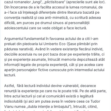
cazul romanelor „lungi”, „plictisitoare” (aprecierile sunt ale lor).
Din încercarea de a le facilita accesul la lumea romanului, de
a-i face să înţeleagă diferenţele dintre literatura bazată pe
convenţia realistă şi cea anti-mimetică, cu scriitură adesea
dificilă, am purces pe drumul sinuos al personalității
adolescentului care se vede obligat a face lectură.
Argumentul fundamental în favoarea actului de a citi l-am
preluat din pledoaria lui Umberto Eco (Şase plimbări prin
pădurea narativă). Având în vedere existenţa fiecărui individ,
deciziile acestuia nu se pot baza doar pe experienţe trăite, ci
şi pe experienţe asumate, întrucât memoria depozitează atât
informaţii legate de propria experienţă, cât şi pe acelea care
aparţin personajelor fictive cunoscute prin intermediul actului
lecturii.
Astfel, fără lectură individul devine vulnerabil, deoarece
renunţă la experienţe pe care nu le poate trăi. Pe de altă parte,
între actul lecturii şi cel al comunicării există o legătură
indisolubilă (şi aici am putea avea în vedere ceea ce Tudor
Vianu numea „dubla intenţie a limbajului”), întrucât, citind,