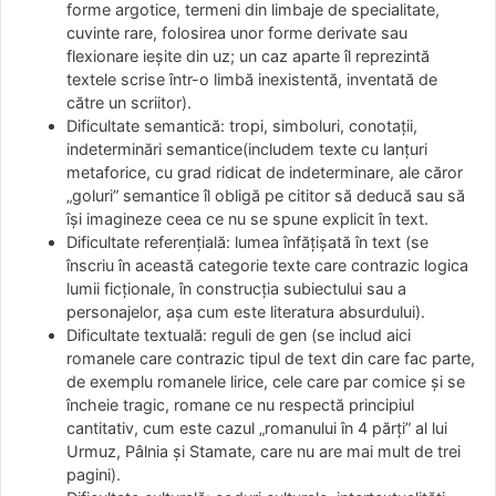
forme argotice, termeni din limbaje de specialitate,
cuvinte rare, folosirea unor forme derivate sau
flexionare ieşite din uz; un caz aparte îl reprezintă
textele scrise într-o limbă inexistentă, inventată de
către un scriitor).
Dificultate semantică: tropi, simboluri, conotaţii,
indeterminări semantice(includem texte cu lanţuri
metaforice, cu grad ridicat de indeterminare, ale căror
„goluri” semantice îl obligă pe cititor să deducă sau să
îşi imagineze ceea ce nu se spune explicit în text.
Dificultate referenţială: lumea înfăţişată în text (se
înscriu în această categorie texte care contrazic logica
lumii ficţionale, în construcţia subiectului sau a
personajelor, aşa cum este literatura absurdului).
Dificultate textuală: reguli de gen (se includ aici
romanele care contrazic tipul de text din care fac parte,
de exemplu romanele lirice, cele care par comice şi se
încheie tragic, romane ce nu respectă principiul
cantitativ, cum este cazul „romanului în 4 părţi” al lui
Urmuz, Pâlnia şi Stamate, care nu are mai mult de trei
pagini).