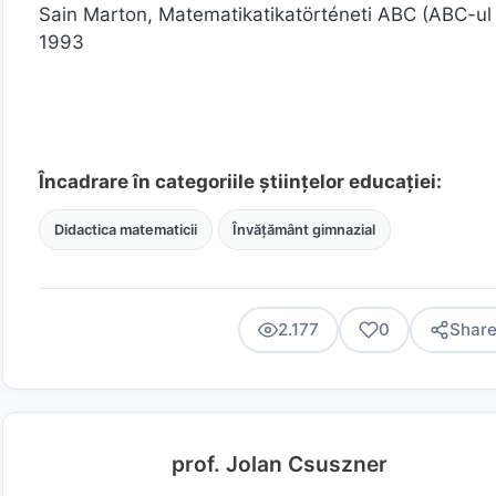
Sain Marton, Matematikatikatörténeti ABC (ABC-ul 
1993
Încadrare în categoriile științelor educației:
Didactica matematicii
Învățământ gimnazial
2.177
0
Shar
prof. Jolan Csuszner