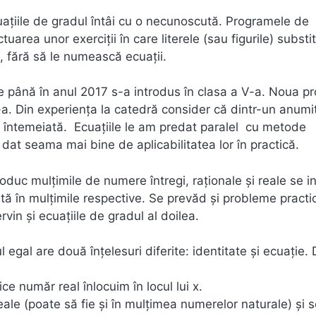
cuațiile de gradul întâi cu o necunoscută. Programele de
rea unor exerciții în care literele (sau figurile) substi
, fără să le numească ecuații.
re până în anul 2017 s-a introdus în clasa a V-a. Noua 
-a. Din experiența la catedră consider că dintr-un anumi
a întemeiată. Ecuațiile le am predat paralel cu metode
 dat seama mai bine de aplicabilitatea lor în practică.
troduc mulțimile de numere întregi, raționale și reale se i
ută în mulțimile respective. Se prevăd și probleme practi
ervin și ecuațiile de gradul al doilea.
 egal are două înțelesuri diferite: identitate și ecuație.
ce număr real înlocuim în locul lui x.
ale (poate să fie și în mulțimea numerelor naturale) și s