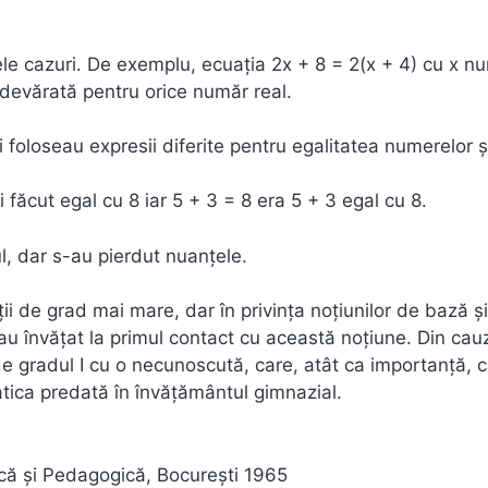
nele cazuri. De exemplu, ecuația 2x + 8 = 2(x + 4) cu x n
 adevărată pentru orice număr real.
 foloseau expresii diferite pentru egalitatea numerelor ș
 făcut egal cu 8 iar 5 + 3 = 8 era 5 + 3 egal cu 8.
ul, dar s-au pierdut nuanțele.
ații de grad mai mare, dar în privința noțiunilor de bază ș
au învățat la primul contact cu această noțiune. Din cau
e gradul I cu o necunoscută, care, atât ca importanță, c
tica predată în învățământul gimnazial.
tică și Pedagogică, Bocurești 1965