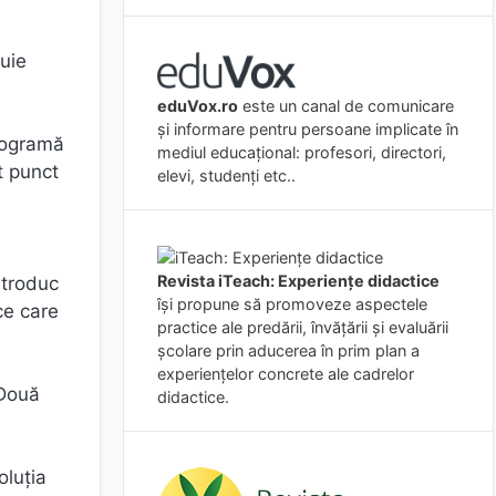
tuie
eduVox.ro
este un canal de comunicare
și informare pentru persoane implicate în
programă
mediul educațional: profesori, directori,
t punct
elevi, studenți etc..
Revista iTeach: Experienţe didactice
ntroduc
îşi propune să promoveze aspectele
ce care
practice ale predării, învăţării şi evaluării
şcolare prin aducerea în prim plan a
experienţelor concrete ale cadrelor
 Două
didactice.
oluția