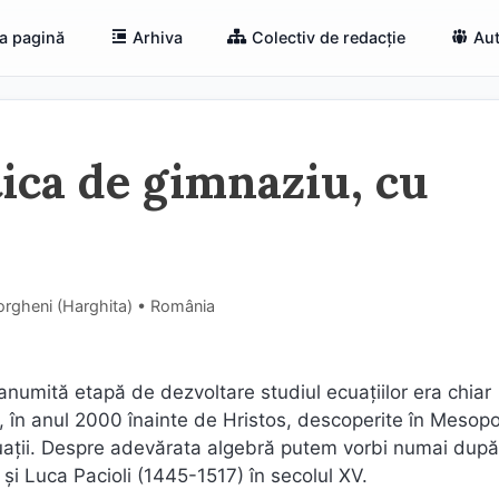
a pagină
Arhiva
Colectiv de redacție
Aut
ica de gimnaziu, cu
orgheni (Harghita) • România
 anumită etapă de dezvoltare studiul ecuațiilor era chiar
, în anul 2000 înainte de Hristos, descoperite în Mesop
cuații. Despre adevărata algebră putem vorbi numai după
și Luca Pacioli (1445-1517) în secolul XV.