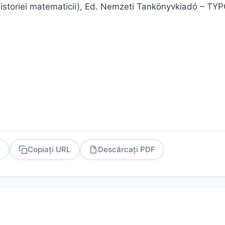
istoriei matematicii), Ed. Nemzeti Tankönyvkiadó – TY
e
Copiați URL
Descărcați PDF
PDF