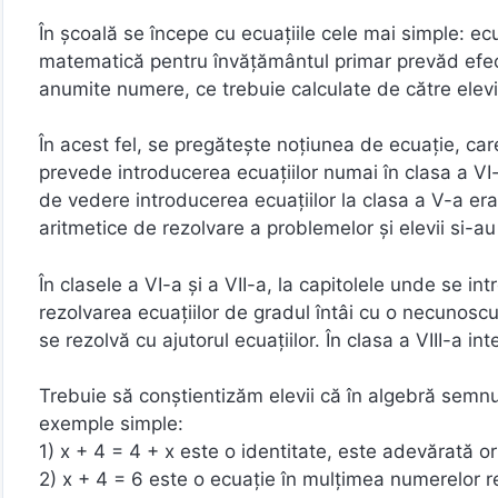
În școală se începe cu ecuațiile cele mai simple: e
matematică pentru învățământul primar prevăd efectua
anumite numere, ce trebuie calculate de către elevi
În acest fel, se pregătește noțiunea de ecuație, ca
prevede introducerea ecuațiilor numai în clasa a VI
de vedere introducerea ecuațiilor la clasa a V-a er
aritmetice de rezolvare a problemelor și elevii si-au
În clasele a VI-a și a VII-a, la capitolele unde se in
rezolvarea ecuațiilor de gradul întâi cu o necunosc
se rezolvă cu ajutorul ecuațiilor. În clasa a VIII-a int
Trebuie să conștientizăm elevii că în algebră semnul
exemple simple:
1) x + 4 = 4 + x este o identitate, este adevărată ori
2) x + 4 = 6 este o ecuație în mulțimea numerelor re