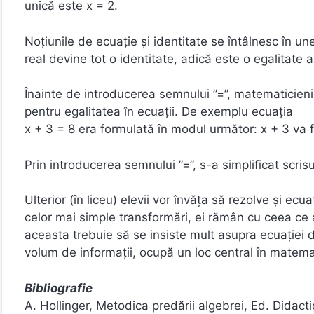
unică este x = 2.
Noțiunile de ecuație și identitate se întâlnesc în u
real devine tot o identitate, adică este o egalitate
Înainte de introducerea semnului ”=”, matematicienii
pentru egalitatea în ecuații. De exemplu ecuația
x + 3 = 8 era formulată în modul următor: x + 3 va fi
Prin introducerea semnului ”=”, s-a simplificat scris
Ulterior (în liceu) elevii vor învăța să rezolve și ecu
celor mai simple transformări, ei rămân cu ceea ce 
aceasta trebuie să se insiste mult asupra ecuației d
volum de informații, ocupă un loc central în matema
Bibliografie
A. Hollinger, Metodica predării algebrei, Ed. Didac