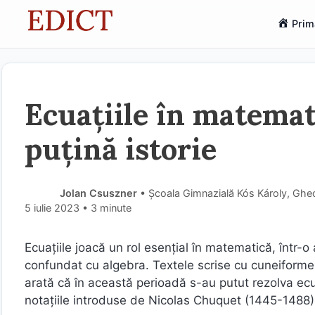
Sari
Prim
la
conținut
Ecuațiile în matemat
puțină istorie
Jolan Csuszner
• Școala Gimnazială Kós Károly, Ghe
5 iulie 2023
• 3 minute
Ecuațiile joacă un rol esențial în matematică, într-o
confundat cu algebra. Textele scrise cu cuneiforme
arată că în această perioadă s-au putut rezolva e
notațiile introduse de Nicolas Chuquet (1445-1488) 