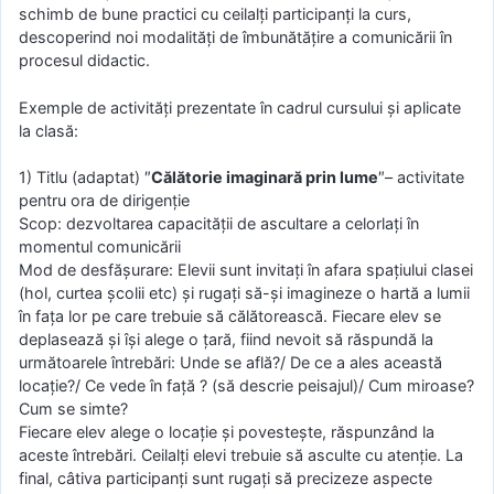
schimb de bune practici cu ceilalți participanți la curs,
descoperind noi modalități de îmbunătățire a comunicării în
procesul didactic.
Exemple de activități prezentate în cadrul cursului și aplicate
la clasă:
1) Titlu (adaptat) ″
Călătorie imaginară prin lume
″– activitate
pentru ora de dirigenție
Scop: dezvoltarea capacității de ascultare a celorlați în
momentul comunicării
Mod de desfășurare: Elevii sunt invitați în afara spațiului clasei
(hol, curtea școlii etc) și rugați să-și imagineze o hartă a lumii
în fața lor pe care trebuie să călătorească. Fiecare elev se
deplasează și își alege o țară, fiind nevoit să răspundă la
următoarele întrebări: Unde se află?/ De ce a ales această
locație?/ Ce vede în față ? (să descrie peisajul)/ Cum miroase?
Cum se simte?
Fiecare elev alege o locație și povestește, răspunzând la
aceste întrebări. Ceilalți elevi trebuie să asculte cu atenție. La
final, câtiva participanți sunt rugați să precizeze aspecte