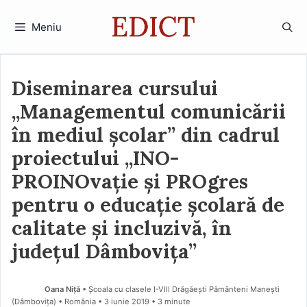
Sari
la
Meniu
conținut
Diseminarea cursului
„Managementul comunicării
în mediul școlar” din cadrul
proiectului „INO-
PROINOvație și PROgres
pentru o educație școlară de
calitate și incluzivă, în
județul Dâmbovița”
Oana Niţă
• Școala cu clasele I-VIII Drăgăești Pământeni Manești
(Dâmboviţa) • România
3 iunie 2019
• 3 minute