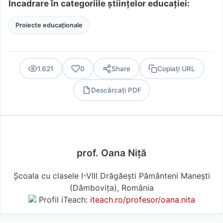
Încadrare în categoriile științelor educației:
Proiecte educaționale
1.621
0
Share
Copiați URL
Descărcați PDF
PDF
prof. Oana Niţă
Școala cu clasele I-VIII Drăgăești Pământeni Manești
(Dâmboviţa), România
Profil iTeach:
iteach.ro/profesor/oana.nita