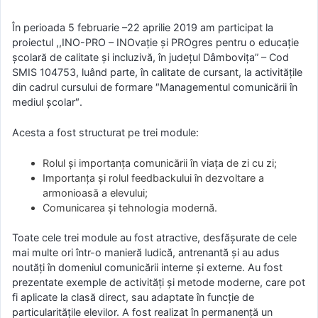
În perioada 5 februarie –22 aprilie 2019 am participat la
proiectul ,,INO-PRO – INOvație și PROgres pentru o educație
școlară de calitate și incluzivă, în județul Dâmbovița” – Cod
SMIS 104753, luând parte, în calitate de cursant, la activitățile
din cadrul cursului de formare ″Managementul comunicării în
mediul școlar″.
Acesta a fost structurat pe trei module:
Rolul şi importanţa comunicării în viaţa de zi cu zi;
Importanţa şi rolul feedbackului în dezvoltare a
armonioasă a elevului;
Comunicarea şi tehnologia modernă.
Toate cele trei module au fost atractive, desfășurate de cele
mai multe ori într-o manieră ludică, antrenantă și au adus
noutăți în domeniul comunicării interne și externe. Au fost
prezentate exemple de activități și metode moderne, care pot
fi aplicate la clasă direct, sau adaptate în funcție de
particularitățile elevilor. A fost realizat în permanență un