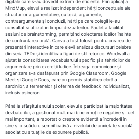
digitale care s-au dovedit extrem de eficiente. Prin aplicația
MindMup, elevul a realizat independent hărți conceptuale ale
structurilor argumentative, cu teză, argumente,
contraargumente și concluzii, hărți pe care colegii le-au
consultat și utilizat în timpul dezbaterilor. Padlet a facilitat
sesiuni de brainstorming, permițând colectarea ideilor înainte
de confruntarea orală. Canva a fost folosit pentru crearea de
prezentări interactive în care elevii analizau discursuri celebre
din seria TEDx și identificau figuri de stil retorice. Wordwall a
ajutat la consolidarea vocabularului specific și a tehnicilor de
argumentare prin exerciții ludice. Întreaga comunicare și
organizare s-a desfășurat prin Google Classroom, Google
Meet și Google Docs, care au permis stabilirea clară a
sarcinilor, a termenelor și oferirea de feedback individualizat,
inclusiv asincron.
Până la sfârșitul anului școlar, elevul a participat la majoritatea
dezbaterilor, a gestionat mult mai bine emoțiile negative și, cel
mai important, a raportat o creștere evidentă a încrederii în
sine și o scădere semnificativă a nivelului de anxietate socială
asociat cu situațiile de expunere publică.