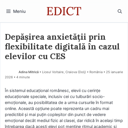
Sari
la
Meniu
conținut
Depășirea anxietății prin
flexibilitate digitală în cazul
elevilor cu CES
Adina Mitrică
• Liceul Voltaire, Craiova (Dolj) • România
25 ianuarie
2026
• 4 minute
În sistemul educațional românesc, elevii cu cerințe
educaționale speciale, inclusiv cei cu tulburări socio-
emoționale, au posibilitatea de a urma cursurile în format
online. Această opțiune poate reprezenta un cadru mai
predictibil și mai puțin copleșitor din punct de vedere
emoțional decât mediul fizic al clasei, dar ridică în același timp
întrebarea dacă acești elevi pot menține ritmul academic și