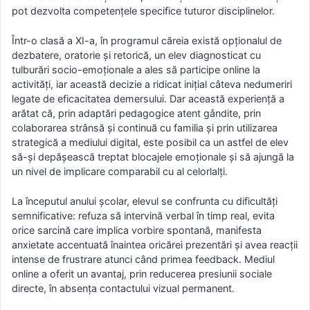
pot dezvolta competențele specifice tuturor disciplinelor.
Într-o clasă a XI-a, în programul căreia există opționalul de
dezbatere, oratorie și retorică, un elev diagnosticat cu
tulburări socio-emoționale a ales să participe online la
activități, iar această decizie a ridicat inițial câteva nedumeriri
legate de eficacitatea demersului. Dar această experiență a
arătat că, prin adaptări pedagogice atent gândite, prin
colaborarea strânsă și continuă cu familia și prin utilizarea
strategică a mediului digital, este posibil ca un astfel de elev
să-și depășească treptat blocajele emoționale și să ajungă la
un nivel de implicare comparabil cu al celorlalți.
La începutul anului școlar, elevul se confrunta cu dificultăți
semnificative: refuza să intervină verbal în timp real, evita
orice sarcină care implica vorbire spontană, manifesta
anxietate accentuată înaintea oricărei prezentări și avea reacții
intense de frustrare atunci când primea feedback. Mediul
online a oferit un avantaj, prin reducerea presiunii sociale
directe, în absența contactului vizual permanent.