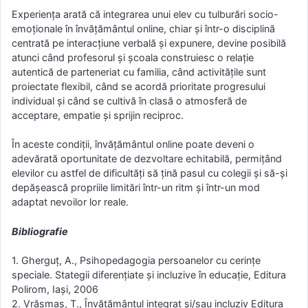
Experiența arată că integrarea unui elev cu tulburări socio-
emoționale în învățământul online, chiar și într-o disciplină
centrată pe interacțiune verbală și expunere, devine posibilă
atunci când profesorul și școala construiesc o relație
autentică de parteneriat cu familia, când activitățile sunt
proiectate flexibil, când se acordă prioritate progresului
individual și când se cultivă în clasă o atmosferă de
acceptare, empatie și sprijin reciproc.
În aceste condiții, învățământul online poate deveni o
adevărată oportunitate de dezvoltare echitabilă, permițând
elevilor cu astfel de dificultăți să țină pasul cu colegii și să-și
depășească propriile limitări într-un ritm și într-un mod
adaptat nevoilor lor reale.
Bibliografie
1. Gherguţ, A., Psihopedagogia persoanelor cu cerinţe
speciale. Stategii diferenţiate şi incluzive în educaţie, Editura
Polirom, Iaşi, 2006
2. Vrăsmaș, T., Învățământul integrat și/sau incluziv Editura