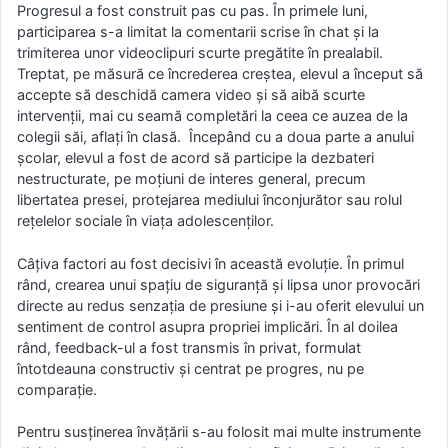
Progresul a fost construit pas cu pas. În primele luni,
participarea s-a limitat la comentarii scrise în chat și la
trimiterea unor videoclipuri scurte pregătite în prealabil.
Treptat, pe măsură ce încrederea creștea, elevul a început să
accepte să deschidă camera video și să aibă scurte
intervenții, mai cu seamă completări la ceea ce auzea de la
colegii săi, aflați în clasă. Începând cu a doua parte a anului
școlar, elevul a fost de acord să participe la dezbateri
nestructurate, pe moțiuni de interes general, precum
libertatea presei, protejarea mediului înconjurător sau rolul
rețelelor sociale în viața adolescenților.
Câțiva factori au fost decisivi în această evoluție. În primul
rând, crearea unui spațiu de siguranță și lipsa unor provocări
directe au redus senzația de presiune și i-au oferit elevului un
sentiment de control asupra propriei implicări. În al doilea
rând, feedback-ul a fost transmis în privat, formulat
întotdeauna constructiv și centrat pe progres, nu pe
comparație.
Pentru susținerea învățării s-au folosit mai multe instrumente