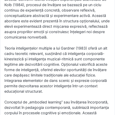
Kolb (1984), procesul de învățare se bazează pe un ciclu
continuu de experiență concretă, observare reflexivă,
conceptualizare abstractă și experimentare activă. Această
abordare este evident prezentă în structura opționalului, unde
elevii experimentează direct mișcarea expresivă, reflectează
asupra propriilor emoții și construiesc înțelegeri noi despre
comunicarea nonverbală.
Teoria inteligențelor multiple a lui Gardner (1983) oferă un alt
cadru teoretic relevant, susținând că inteligența corporală-
kinestezică și inteligența muzical-ritmică sunt componente
legitime ale dezvoltării cognitive. Opționalul valorifică aceste
forme de inteligență, oferind elevilor oportunități de învățare
care depășesc limitele tradiționale ale educației fizice.
Integrarea elementelor de dans scenic și expresie corporală
permite dezvoltarea acestor inteligențe într-un context
educațional structurat.
Conceptul de „embodied learning” sau învățarea încorporată,
dezvoltat în pedagogia contemporană, subliniază importanța
corpului în procesele cognitive și emoționale. Această