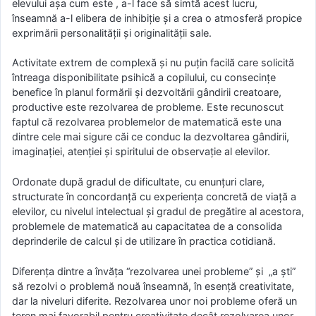
elevului așa cum este , a-l face să simtă acest lucru,
înseamnă a-l elibera de inhibiție și a crea o atmosferă propice
exprimării personalității și originalității sale.
Activitate extrem de complexă și nu puțin facilă care solicită
întreaga disponibilitate psihică a copilului, cu consecințe
benefice în planul formării și dezvoltării gândirii creatoare,
productive este rezolvarea de probleme. Este recunoscut
faptul că rezolvarea problemelor de matematică este una
dintre cele mai sigure căi ce conduc la dezvoltarea gândirii,
imaginației, atenției și spiritului de observație al elevilor.
Ordonate după gradul de dificultate, cu enunțuri clare,
structurate în concordanță cu experiența concretă de viață a
elevilor, cu nivelul intelectual și gradul de pregătire al acestora,
problemele de matematică au capacitatea de a consolida
deprinderile de calcul și de utilizare în practica cotidiană.
Diferența dintre a învăța “rezolvarea unei probleme” și „a ști”
să rezolvi o problemă nouă înseamnă, în esență creativitate,
dar la niveluri diferite. Rezolvarea unor noi probleme oferă un
teren mai favorabil pentru creativitate decât rezolvarea unor