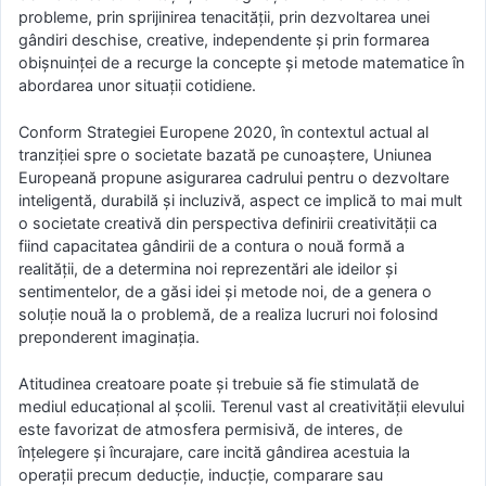
probleme, prin sprijinirea tenacității, prin dezvoltarea unei
gândiri deschise, creative, independente și prin formarea
obișnuinței de a recurge la concepte și metode matematice în
abordarea unor situații cotidiene.
Conform Strategiei Europene 2020, în contextul actual al
tranziției spre o societate bazată pe cunoaștere, Uniunea
Europeană propune asigurarea cadrului pentru o dezvoltare
inteligentă, durabilă și incluzivă, aspect ce implică to mai mult
o societate creativă din perspectiva definirii creativității ca
fiind capacitatea gândirii de a contura o nouă formă a
realității, de a determina noi reprezentări ale ideilor și
sentimentelor, de a găsi idei și metode noi, de a genera o
soluție nouă la o problemă, de a realiza lucruri noi folosind
preponderent imaginația.
Atitudinea creatoare poate și trebuie să fie stimulată de
mediul educațional al școlii. Terenul vast al creativității elevului
este favorizat de atmosfera permisivă, de interes, de
înțelegere și încurajare, care incită gândirea acestuia la
operații precum deducție, inducție, comparare sau