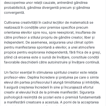
descoperirea unor relații cauzale, antrenând gândirea
probabilistică, gândirea divergentă precum și gândirea
convergentă.
Cultivarea creativității în cadrul lecțiilor de matematică se
realizează în condițiile unor premise specifice precum
orientarea elevilor spre nou, spre neexplorat, insuflarea de
către profesor a stilului propriu de gândire creator, liber și
independent. De asemenea, asigurarea unui climat optim
pentru manifestarea spontană a elevilor, a unei atmosfere
propice pentru explorarea independentă, fără frica de a greși,
știind că eroarea este o sursă de învățare, constituie condiții
favorabile deschiderii către autoinstruire și învățare continuă.
Un factor esențial în stimularea spiritului creator este relația
profesor-elev. Deplina încredere și prețuirea pe care o simte
elevul din partea profesorului îi alungă timiditatea și inhibițiile,
îi asigură creșterea încrederii în sine și încurajează efortul
creativ al elevului încă de la primele manifestări. Siguranța
psihologică resimțită de școlari este o premisă fundamentală
a manifestării creatoare a acestuia. A porni de la acceptarea