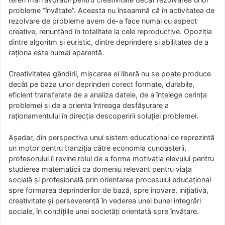
probleme “învățate”. Aceasta nu înseamnă că în activitatea de
rezolvare de probleme avem de-a face numai cu aspect
creative, renunțând în totalitate la cele reproductive. Opoziția
dintre algoritm și euristic, dintre deprindere și abilitatea de a
raționa este numai aparentă.
Creativitatea gândirii, mișcarea ei liberă nu se poate produce
decât pe baza unor deprinderi corect formate, durabile,
eficient transferate de a analiza datele, de a înțelege cerința
problemei și de a orienta întreaga desfășurare a
raționamentului în direcția descoperirii soluției problemei.
Așadar, din perspectiva unui sistem educațional ce reprezintă
un motor pentru tranziția către economia cunoașterii,
profesorului îi revine rolul de a forma motivația elevului pentru
studierea matematicii ca domeniu relevant pentru viața
socială și profesională prin orientarea procesului educațional
spre formarea deprinderilor de bază, spre inovare, inițiativă,
creativitate și perseverență în vederea unei bunei integrări
sociale, în condițiile unei societăți orientată spre învățare.