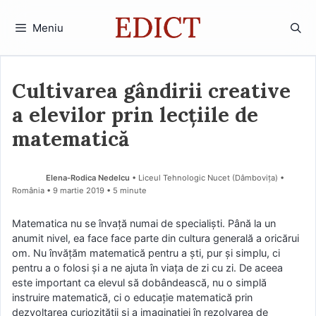
Sari
la
Meniu
conținut
Cultivarea gândirii creative
a elevilor prin lecțiile de
matematică
Elena-Rodica Nedelcu
• Liceul Tehnologic Nucet (Dâmboviţa) •
România
9 martie 2019
• 5 minute
Matematica nu se învață numai de specialiști. Până la un
anumit nivel, ea face face parte din cultura generală a oricărui
om. Nu învățăm matematică pentru a ști, pur și simplu, ci
pentru a o folosi și a ne ajuta în viața de zi cu zi. De aceea
este important ca elevul să dobândească, nu o simplă
instruire matematică, ci o educație matematică prin
dezvoltarea curiozității și a imaginației în rezolvarea de