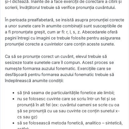
şi-l dictează. Înainte de a face exerciţii de corectare a citirii şi
scrierii, învăţătorul trebuie să verifice pronunţia cuvântului.
În perioada prealfabetară, se insistă asupra pronunţiei corecte
a unor sunete care în anumite combinaţii sunt susceptibile de
a fi pronunţate greşit, cum ar fi: r, l, s, z. Abecedarele oferă
pagini întregi cu imagini ce trebuie folosite pentru asigurarea
pronunţiei corecte a cuvintelor care conţin aceste sunete.
Ca să se pronunţe corect un cuvânt, elevul trebuie să
sesizeze toate sunetele care îl compun. Acest proces se
numeşte formarea auzului fonematic. Exerciţiile care se
desfăşoară pentru formarea auzului fonematic trebuie să
îndeplinească anumite condiţii:
să ţină seama de particularităţile fonetice ale limbii;
nu se folosesc cuvinte care se scriu într-un fel şi se
pronunţă în alt fel (ex: cuvântul oameni se scrie cu oa
şă se pronunţă cu ua sau cuvinte ce conţin sunetul x-
cs sau gz)
să se folosească metoda fonetică, analitico – sintetică,
astfel: