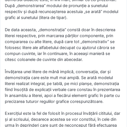
După „demonstrarea” modului de pronunţie a sunetului
respectiv şi după recunoaşterea acestuia „se arată” modelul
grafic al sunetului (litera de tipar).
De data aceasta, „demonstraţia” constă doar în descrierea
literei respective, prin marcarea părţilor componente, prin
compararea cu alte litere, după care tot „demonstrativ” se
folosesc litere ale alfabetului decupat cu ajutorul cărora se
compun cuvinte, iar în continuare, în aceeaşi manieră se
citesc coloanele de cuvinte din abecedar.
Învăţarea unei litere de mână implică, conversaţia, dar şi
demonstraţia care este mult mai amplă. Se arată modelul
literei realizat integral, pe tablă, pe mici planşe, demonstraţia
fiind însoţită de explicaţii verbale care constau în prezentarea
în ansamblu a literei, apoi a fiecărui element grafic în parte cu
precizarea tuturor regulilor grafice corespunzătoare.
Exerciţiul este la fel de folosit în procesul învăţării cititului, dar
şi al scrisului, deoarece acestea se vor constitui, în cele din
urma în deprinderi care sunt de neconceput fără efectuarea