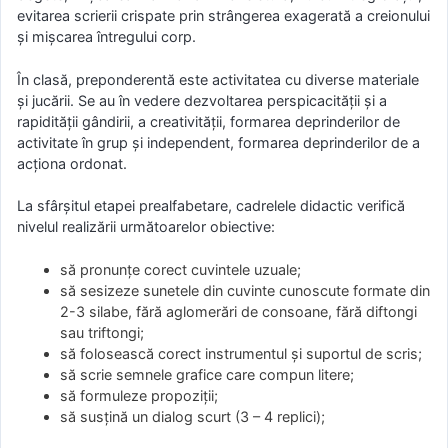
evitarea scrierii crispate prin strângerea exagerată a creionului
şi mişcarea întregului corp.
În clasă, preponderentă este activitatea cu diverse materiale
şi jucării. Se au în vedere dezvoltarea perspicacităţii şi a
rapidităţii gândirii, a creativităţii, formarea deprinderilor de
activitate în grup şi independent, formarea deprinderilor de a
acţiona ordonat.
La sfârşitul etapei prealfabetare, cadrelele didactic verifică
nivelul realizării următoarelor obiective:
să pronunţe corect cuvintele uzuale;
să sesizeze sunetele din cuvinte cunoscute formate din
2-3 silabe, fără aglomerări de consoane, fără diftongi
sau triftongi;
să folosească corect instrumentul şi suportul de scris;
să scrie semnele grafice care compun litere;
să formuleze propoziţii;
să susţină un dialog scurt (3 – 4 replici);