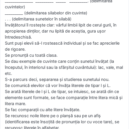
______________ _________ _____ _________. (delimitarea
cuvintelor)
_________ (delimitarea silabelor din cuvinte)
. . . (delimitarea sunetelor în silabă)
Învăţătorul îl rosteşte clar: vârful limbii lipit de cerul gurii, în
apropierea dinţilor, dar nu lipită de aceştia, gura uşor
întredeschisă.
Sunt puşi elevii să-l rostească individual şi se fac aprecierile
de rigoare.
Se pronunţă cu toată clasa.
Se dau exemple de cuvinte care conţin sunetul învăţat (la
începutul, în interiorul sau la sfârşitul cuvântului): lac, vale, mal
etc.
S-a parcurs deci, separarea şi studierea sunetului nou.
Se comunică elevilor că vor învăţa literele de tipar l şi L.
Se arată literele de l şi L de tipar, se intuiesc, se arată din ce
elemente sunt formate, se face comparaţie între litera mică şi
litera mare.
Se fac comparaţii cu alte litere învăţate.
Se recunosc noile litere pe o planşă sau pe un afiş
(identificarea este însoţită de pronunţia lor cu voce tare), se
recunosc literele în alfabetar.