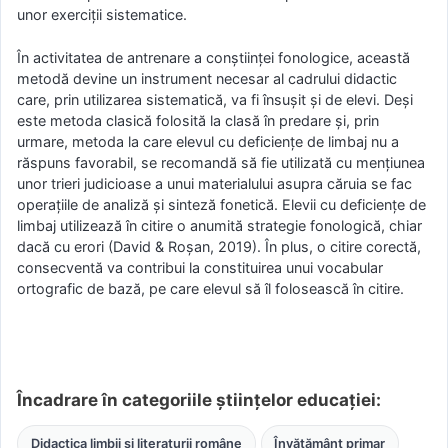
unor exerciţii sistematice.
În activitatea de antrenare a conștiinței fonologice, această
metodă devine un instrument necesar al cadrului didactic
care, prin utilizarea sistematică, va fi însușit și de elevi. Deși
este metoda clasică folosită la clasă în predare și, prin
urmare, metoda la care elevul cu deficiențe de limbaj nu a
răspuns favorabil, se recomandă să fie utilizată cu mențiunea
unor trieri judicioase a unui materialului asupra căruia se fac
operațiile de analiză și sinteză fonetică. Elevii cu deficiențe de
limbaj utilizează în citire o anumită strategie fonologică, chiar
dacă cu erori (David & Roșan, 2019). În plus, o citire corectă,
consecventă va contribui la constituirea unui vocabular
ortografic de bază, pe care elevul să îl folosească în citire.
Încadrare în categoriile științelor educației:
Didactica limbii și literaturii române
Învățământ primar