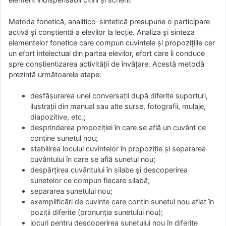
Metoda fonetică, analitico-sintetică presupune o participare
activă şi conştientă a elevilor la lecţie. Analiza şi sinteza
elementelor fonetice care compun cuvintele şi propoziţiile cer
un efort intelectual din partea elevilor, efort care îi conduce
spre conştientizarea activităţii de învăţare. Acestă metodă
prezintă următoarele etape:
desfăşurarea unei conversaţii după diferite suporturi,
ilustraţii din manual sau alte surse, fotografii, mulaje,
diapozitive, etc.;
desprinderea propoziţiei în care se află un cuvânt ce
conţine sunetul nou;
stabilirea locului cuvintelor în propoziţie şi separarea
cuvântului în care se află sunetul nou;
despărţirea cuvântului în silabe şi descoperirea
sunetelor ce compun fiecare silabă;
separarea sunetului nou;
exemplificări de cuvinte care conţin sunetul nou aflat în
poziţii diferite (pronunţia sunetului nou);
jocuri pentru descoperirea sunetului nou în diferite