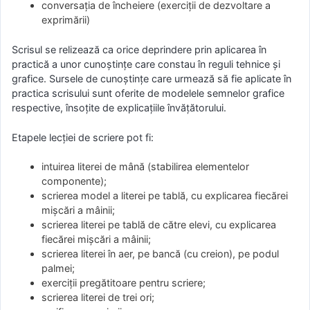
conversaţia de încheiere (exerciţii de dezvoltare a
exprimării)
Scrisul se relizează ca orice deprindere prin aplicarea în
practică a unor cunoştinţe care constau în reguli tehnice şi
grafice. Sursele de cunoştinţe care urmează să fie aplicate în
practica scrisului sunt oferite de modelele semnelor grafice
respective, însoţite de explicaţiile învăţătorului.
Etapele lecţiei de scriere pot fi:
intuirea literei de mână (stabilirea elementelor
componente);
scrierea model a literei pe tablă, cu explicarea fiecărei
mişcări a mâinii;
scrierea literei pe tablă de către elevi, cu explicarea
fiecărei mişcări a mâinii;
scrierea literei în aer, pe bancă (cu creion), pe podul
palmei;
exerciţii pregătitoare pentru scriere;
scrierea literei de trei ori;