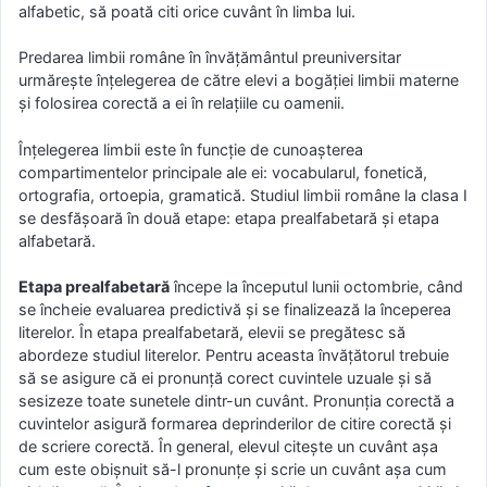
alfabetic, să poată citi orice cuvânt în limba lui.
Predarea limbii române în învăţământul preuniversitar
urmăreşte înţelegerea de către elevi a bogăţiei limbii materne
şi folosirea corectă a ei în relaţiile cu oamenii.
Înțelegerea limbii este în funcţie de cunoaşterea
compartimentelor principale ale ei: vocabularul, fonetică,
ortografia, ortoepia, gramatică. Studiul limbii române la clasa I
se desfăşoară în două etape: etapa prealfabetară și etapa
alfabetară.
Etapa prealfabetară
începe la începutul lunii octombrie, când
se încheie evaluarea predictivă şi se finalizează la începerea
literelor. În etapa prealfabetară, elevii se pregătesc să
abordeze studiul literelor. Pentru aceasta învăţătorul trebuie
să se asigure că ei pronunţă corect cuvintele uzuale şi să
sesizeze toate sunetele dintr-un cuvânt. Pronunţia corectă a
cuvintelor asigură formarea deprinderilor de citire corectă şi
de scriere corectă. În general, elevul citeşte un cuvânt aşa
cum este obişnuit să-l pronunţe şi scrie un cuvânt aşa cum