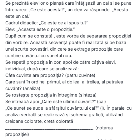
Se prezintă elevilor o planşă care înfăţişază un cal şi se pune
întrebarea: „Ce este acesta?”, un elev va răspunde: „Acesta
este un cal.”
Cadrul didactic: „Ce este ce ai spus tu?”
Elev: „Aceasta este o propoziţie.”
După cum se constată , este vorba de separarea propoziţiei
din vorbire. Această secvenţă poate fi realizată şi pe baza
unei scurte povestiri, din care se extrage propoziţia care
conţine cuvântul cu sunetul nou.
Se repetă propoziţia în cor, apoi de către câţiva elevi,
individual, după care se analizează:
Câte cuvinte are propoziţia? (patru cuvinte)
Care sunt în ordine: primul, al doilea, al treilea, al patrulea
cuvânt? (analiza)
Se rosteşte propoziţia în întregime (sinteza)
Se întreabă apoi „Care este ultimul cuvânt?” (cal)
„Ce sunet se aude la sfârşitul cuvântului cal?” (l). În paralel cu
analiza verbală se realizează şi schema grafică, utilizând
creioane colorate, cretă colorată
________________________________________. (notarea
propoziţiei)