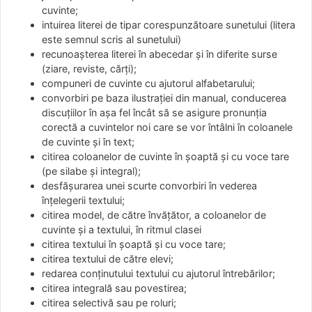
cuvinte;
intuirea literei de tipar corespunzătoare sunetului (litera
este semnul scris al sunetului)
recunoaşterea literei în abecedar şi în diferite surse
(ziare, reviste, cărţi);
compuneri de cuvinte cu ajutorul alfabetarului;
convorbiri pe baza ilustraţiei din manual, conducerea
discuţiilor în aşa fel încât să se asigure pronunţia
corectă a cuvintelor noi care se vor întâlni în coloanele
de cuvinte şi în text;
citirea coloanelor de cuvinte în şoaptă şi cu voce tare
(pe silabe şi integral);
desfăşurarea unei scurte convorbiri în vederea
înţelegerii textului;
citirea model, de către învăţător, a coloanelor de
cuvinte şi a textului, în ritmul clasei
citirea textului în şoaptă şi cu voce tare;
citirea textului de către elevi;
redarea conţinutului textului cu ajutorul întrebărilor;
citirea integrală sau povestirea;
citirea selectivă sau pe roluri;