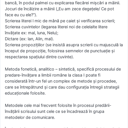
bancă, în podul palmei cu explicarea fiecărei mişcări a mâinii.
Jocuri de încălzire a mâinii („Eu am zece degețele/ Ce pot
face eu cu ele?”).
Scrierea literei l mic de mână pe caiet şi verificarea scrierii;
Scrierea cuvintelor (legarea literei noi de celelalte litere
învăţate ex: mal, luna, Nelu);
Dictare (ex: lan, Alin, mal).
Scrierea propoziţiilor (se insistă asupra scrierii cu majusculă la
început de propoziţie, folosirea semnelor de punctuaţie şi
respectarea spaţiului dintre cuvinte).
Metoda fonetică, analitico – sintetică, specifică procesului de
predare-învăţare a limbii române la clasa I poate fi
considerată într-un fel un complex de metode şi procedee,
care se întrepătrund şi care dau configuraţia întregii strategii
educaţionale folosite.
Metodele cele mai frecvent folosite în procesul predării-
învăţării scrisului sunt cele ce se încadrează în grupa
metodelor de comunicare.