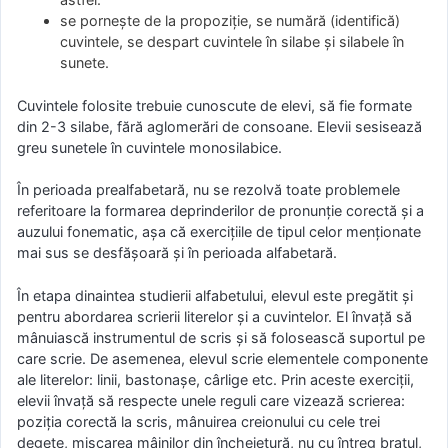
se porneşte de la propoziţie, se numără (identifică)
cuvintele, se despart cuvintele în silabe şi silabele în
sunete.
Cuvintele folosite trebuie cunoscute de elevi, să fie formate
din 2-3 silabe, fără aglomerări de consoane. Elevii sesisează
greu sunetele în cuvintele monosilabice.
În perioada prealfabetară, nu se rezolvă toate problemele
referitoare la formarea deprinderilor de pronunţie corectă şi a
auzului fonematic, aşa că exerciţiile de tipul celor menţionate
mai sus se desfăşoară şi în perioada alfabetară.
În etapa dinaintea studierii alfabetului, elevul este pregătit şi
pentru abordarea scrierii literelor şi a cuvintelor. El învaţă să
mânuiască instrumentul de scris şi să folosească suportul pe
care scrie. De asemenea, elevul scrie elementele componente
ale literelor: linii, bastonaşe, cârlige etc. Prin aceste exerciții,
elevii învaţă să respecte unele reguli care vizează scrierea:
poziţia corectă la scris, mânuirea creionului cu cele trei
degete, mişcarea mâinilor din încheietură, nu cu întreg braţul,