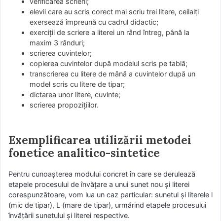
verificarea scrierii;
elevii care au scris corect mai scriu trei litere, ceilalţi
exersează împreună cu cadrul didactic;
exerciţii de scriere a literei un rând întreg, până la
maxim 3 rânduri;
scrierea cuvintelor;
copierea cuvintelor după modelul scris pe tablă;
transcrierea cu litere de mână a cuvintelor după un
model scris cu litere de tipar;
dictarea unor litere, cuvinte;
scrierea propoziţiilor.
Exemplificarea utilizării metodei
fonetice analitico-sintetice
Pentru cunoaşterea modului concret în care se derulează
etapele procesului de învăţare a unui sunet nou şi literei
corespunzătoare, vom lua un caz particular: sunetul şi literele l
(mic de tipar), L (mare de tipar), urmărind etapele procesului
învăţării sunetului şi literei respective.