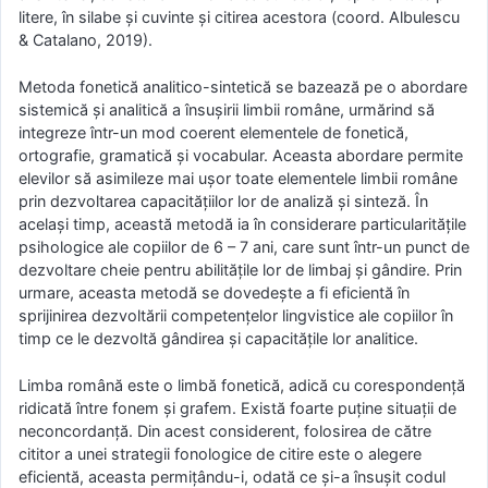
litere, în silabe și cuvinte și citirea acestora (coord. Albulescu
& Catalano, 2019).
Metoda fonetică analitico-sintetică se bazează pe o abordare
sistemică și analitică a însușirii limbii române, urmărind să
integreze într-un mod coerent elementele de fonetică,
ortografie, gramatică și vocabular. Aceasta abordare permite
elevilor să asimileze mai ușor toate elementele limbii române
prin dezvoltarea capacitățiilor lor de analiză și sinteză. În
același timp, această metodă ia în considerare particularitățile
psihologice ale copiilor de 6 – 7 ani, care sunt într-un punct de
dezvoltare cheie pentru abilitățile lor de limbaj și gândire. Prin
urmare, aceasta metodă se dovedește a fi eficientă în
sprijinirea dezvoltării competențelor lingvistice ale copiilor în
timp ce le dezvoltă gândirea și capacitățile lor analitice.
Limba română este o limbă fonetică, adică cu corespondență
ridicată între fonem și grafem. Există foarte puține situații de
neconcordanță. Din acest considerent, folosirea de către
cititor a unei strategii fonologice de citire este o alegere
eficientă, aceasta permițându-i, odată ce și-a însușit codul