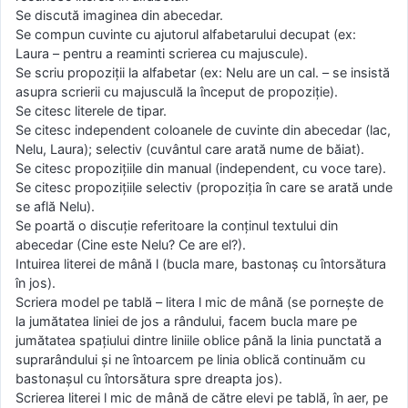
Se discută imaginea din abecedar.
Se compun cuvinte cu ajutorul alfabetarului decupat (ex:
Laura – pentru a reaminti scrierea cu majuscule).
Se scriu propoziţii la alfabetar (ex: Nelu are un cal. – se insistă
asupra scrierii cu majusculă la început de propoziţie).
Se citesc literele de tipar.
Se citesc independent coloanele de cuvinte din abecedar (lac,
Nelu, Laura); selectiv (cuvântul care arată nume de băiat).
Se citesc propoziţiile din manual (independent, cu voce tare).
Se citesc propoziţiile selectiv (propoziţia în care se arată unde
se află Nelu).
Se poartă o discuţie referitoare la conţinul textului din
abecedar (Cine este Nelu? Ce are el?).
Intuirea literei de mână l (bucla mare, bastonaş cu întorsătura
în jos).
Scriera model pe tablă – litera l mic de mână (se porneşte de
la jumătatea liniei de jos a rândului, facem bucla mare pe
jumătatea spaţiului dintre liniile oblice până la linia punctată a
suprarândului şi ne întoarcem pe linia oblică continuăm cu
bastonaşul cu întorsătura spre dreapta jos).
Scrierea literei l mic de mână de către elevi pe tablă, în aer, pe