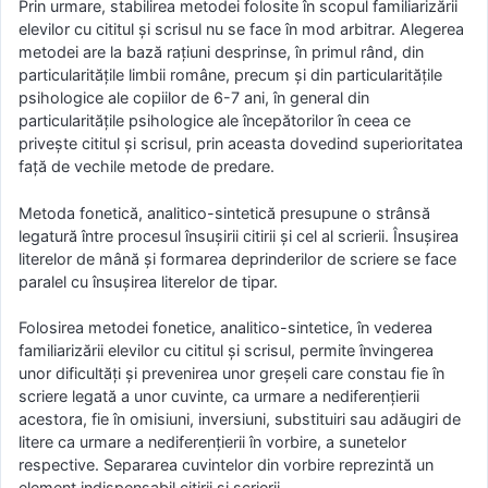
Prin urmare, stabilirea metodei folosite în scopul familiarizării
elevilor cu cititul şi scrisul nu se face în mod arbitrar. Alegerea
metodei are la bază raţiuni desprinse, în primul rând, din
particularităţile limbii române, precum şi din particularităţile
psihologice ale copiilor de 6-7 ani, în general din
particularităţile psihologice ale începătorilor în ceea ce
priveşte cititul şi scrisul, prin aceasta dovedind superioritatea
faţă de vechile metode de predare.
Metoda fonetică, analitico-sintetică presupune o strânsă
legatură între procesul însuşirii citirii şi cel al scrierii. Însuşirea
literelor de mână şi formarea deprinderilor de scriere se face
paralel cu însuşirea literelor de tipar.
Folosirea metodei fonetice, analitico-sintetice, în vederea
familiarizării elevilor cu cititul şi scrisul, permite învingerea
unor dificultăţi şi prevenirea unor greşeli care constau fie în
scriere legată a unor cuvinte, ca urmare a nediferenţierii
acestora, fie în omisiuni, inversiuni, substituiri sau adăugiri de
litere ca urmare a nediferenţierii în vorbire, a sunetelor
respective. Separarea cuvintelor din vorbire reprezintă un
element indispensabil citirii şi scrierii.