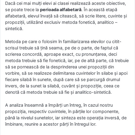
Dacă cei mai mulţi elevi ai clasei realizează aceste obiective,
se poate trece la
perioada alfabetară
. În această etapă
alfabetară, elevul învaţă să citească, să scrie litere, cuvinte şi
propoziţii, utilizând exclusiv metoda fonetică, analitico –
sintetică.
Metoda pe care o folosim în familiarizarea elevilor cu citit-
scrisul trebuie să ţină seama, pe de o parte, de faptul că
scrierea concordă, aproape exact, cu pronunţarea, deci
metoda trebuie să fie fonetică, iar, pe de altă parte, că trebuie
să se pornească de la desprinderea unei propoziţii din
vorbire, să se realizeze delimitarea cuvintelor în silabe şi apoi
fiecare silabă în sunete, după care să se parcurgă drumul
invers, de la sunet la silabă, cuvânt şi propoziţie, ceea ce
denotă că metoda trebuie să fie şi analitico-sintetică.
A analiza înseamnă a împărţi un întreg, în cazul nostru
propoziţia, respectiv cuvintele, în părţile lor componente,
până la nivelul sunetelor, iar sinteza este operaţia inversă, de
îmbinare, reunire a acestor părţi în întregul lor.