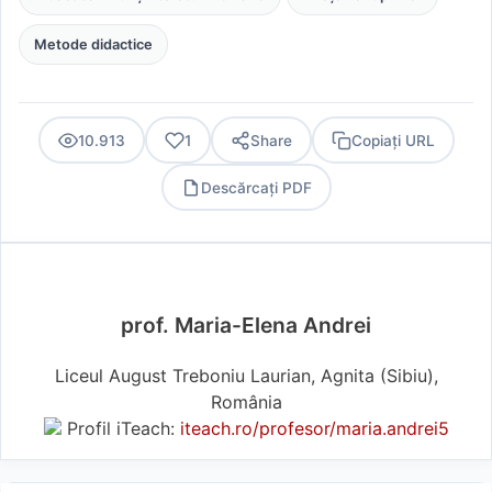
Metode didactice
10.913
1
Share
Copiați URL
Descărcați PDF
PDF
prof. Maria-Elena Andrei
Liceul August Treboniu Laurian, Agnita (Sibiu),
România
Profil iTeach:
iteach.ro/profesor/maria.andrei5