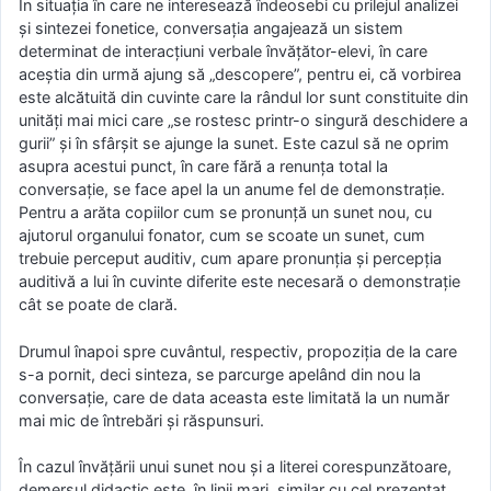
În situaţia în care ne interesează îndeosebi cu prilejul analizei
şi sintezei fonetice, conversaţia angajează un sistem
determinat de interacţiuni verbale învăţător-elevi, în care
aceştia din urmă ajung să „descopere”, pentru ei, că vorbirea
este alcătuită din cuvinte care la rândul lor sunt constituite din
unităţi mai mici care „se rostesc printr-o singură deschidere a
gurii” şi în sfârşit se ajunge la sunet. Este cazul să ne oprim
asupra acestui punct, în care fără a renunţa total la
conversaţie, se face apel la un anume fel de demonstraţie.
Pentru a arăta copiilor cum se pronunţă un sunet nou, cu
ajutorul organului fonator, cum se scoate un sunet, cum
trebuie perceput auditiv, cum apare pronunţia şi percepţia
auditivă a lui în cuvinte diferite este necesară o demonstraţie
cât se poate de clară.
Drumul înapoi spre cuvântul, respectiv, propoziţia de la care
s-a pornit, deci sinteza, se parcurge apelând din nou la
conversaţie, care de data aceasta este limitată la un număr
mai mic de întrebări şi răspunsuri.
În cazul învăţării unui sunet nou şi a literei corespunzătoare,
demersul didactic este, în linii mari, similar cu cel prezentat.