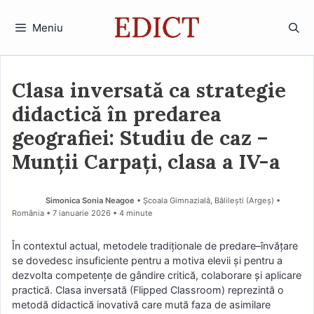
Sari
la
Meniu
conținut
Clasa inversată ca strategie
didactică în predarea
geografiei: Studiu de caz –
Munții Carpați, clasa a IV-a
Simonica Sonia Neagoe
• Școala Gimnazială, Bălilești (Argeş) •
România
7 ianuarie 2026
• 4 minute
În contextul actual, metodele tradiționale de predare–învățare
se dovedesc insuficiente pentru a motiva elevii și pentru a
dezvolta competențe de gândire critică, colaborare și aplicare
practică. Clasa inversată (Flipped Classroom) reprezintă o
metodă didactică inovativă care mută faza de asimilare