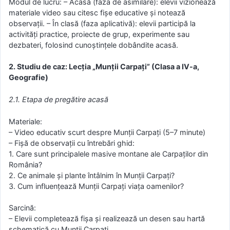
Modul de lucru: – Acasă (faza de asimilare): elevii vizionează
materiale video sau citesc fișe educative și notează
observații. – În clasă (faza aplicativă): elevii participă la
activități practice, proiecte de grup, experimente sau
dezbateri, folosind cunoștințele dobândite acasă.
2. Studiu de caz: Lecția „Munții Carpați” (Clasa a IV-a,
Geografie)
2.1. Etapa de pregătire acasă
Materiale:
– Video educativ scurt despre Munții Carpați (5–7 minute)
– Fișă de observații cu întrebări ghid:
1. Care sunt principalele masive montane ale Carpaților din
România?
2. Ce animale și plante întâlnim în Munții Carpați?
3. Cum influențează Munții Carpați viața oamenilor?
Sarcină:
– Elevii completează fișa și realizează un desen sau hartă
schematică cu Munții Carpați.