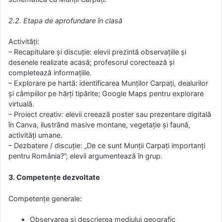
2.2. Etapa de aprofundare în clasă
Activități:
– Recapitulare și discuție: elevii prezintă observațiile și
desenele realizate acasă; profesorul corectează și
completează informațiile.
– Explorare pe hartă: identificarea Munților Carpați, dealurilor
și câmpiilor pe hărți tipărite; Google Maps pentru explorare
virtuală.
– Proiect creativ: elevii creează poster sau prezentare digitală
în Canva, ilustrând masive montane, vegetație și faună,
activități umane.
– Dezbatere / discuție: „De ce sunt Munții Carpați importanți
pentru România?”; elevii argumentează în grup.
3. Competențe dezvoltate
Competențe generale:
Observarea și descrierea mediului geografic