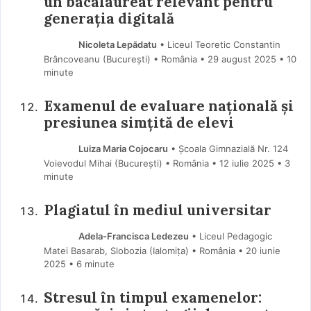
un bacalaureat relevant pentru
generația digitală
Nicoleta Lepădatu
• Liceul Teoretic Constantin
Brâncoveanu (Bucureşti) • România
29 august 2025
• 10
minute
Examenul de evaluare națională și
presiunea simțită de elevi
Luiza Maria Cojocaru
• Școala Gimnazială Nr. 124
Voievodul Mihai (Bucureşti) • România
12 iulie 2025
• 3
minute
Plagiatul în mediul universitar
Adela-Francisca Ledezeu
• Liceul Pedagogic
Matei Basarab, Slobozia (Ialomiţa) • România
20 iunie
2025
• 6 minute
Stresul în timpul examenelor: