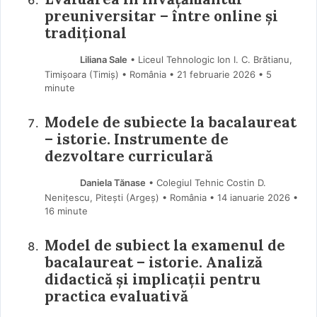
preuniversitar – între online și
tradițional
Liliana Sale
• Liceul Tehnologic Ion I. C. Brătianu,
Timișoara (Timiş) • România
21 februarie 2026
• 5
minute
Modele de subiecte la bacalaureat
– istorie. Instrumente de
dezvoltare curriculară
Daniela Tănase
• Colegiul Tehnic Costin D.
Nenițescu, Pitești (Argeş) • România
14 ianuarie 2026
•
16 minute
Model de subiect la examenul de
bacalaureat – istorie. Analiză
didactică și implicații pentru
practica evaluativă