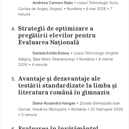
Andreea Carmen Radu
• Liceul Tehnologic Auto,
Curtea de Argeș (Argeş) • România
6 mai 2026
• 7
minute
Strategii de optimizare a
pregătirii elevilor pentru
Evaluarea Națională
Daniela Emilia Boboș
• Liceul Tehnologic Anghel
Saligny, Baia Mare (Maramureş) • România
8 martie
2026
• 4 minute
Avantaje și dezavantaje ale
testării standardizate la limba și
literatura română în gimnaziu
Diana-Ruxandra Hangan
• Școala Gimnazială Ioan
Cernat, Havârna (Botoşani) • România
22 februarie 2026
• 5 minute
Evaluarea în învățământul