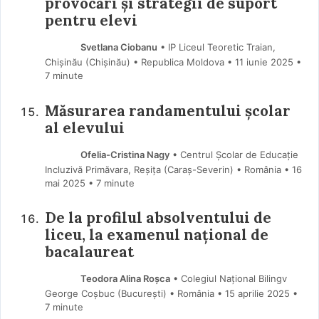
provocări și strategii de suport
pentru elevi
Svetlana Ciobanu
• IP Liceul Teoretic Traian,
Chișinău (Chişinău) • Republica Moldova
11 iunie 2025
•
7 minute
Măsurarea randamentului școlar
al elevului
Ofelia-Cristina Nagy
• Centrul Școlar de Educație
Incluzivă Primăvara, Reșița (Caraş-Severin) • România
16
mai 2025
• 7 minute
De la profilul absolventului de
liceu, la examenul național de
bacalaureat
Teodora Alina Roșca
• Colegiul Național Bilingv
George Coșbuc (Bucureşti) • România
15 aprilie 2025
•
7 minute