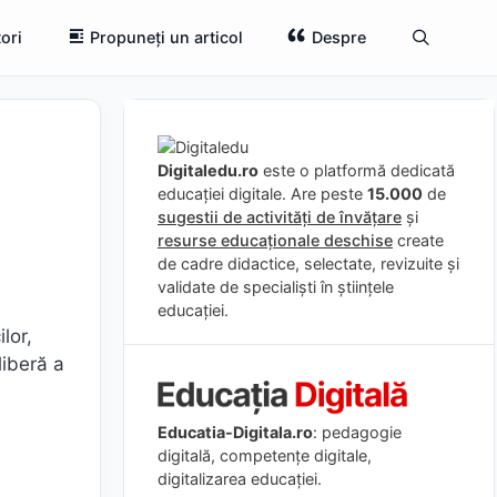
ori
Propuneți un articol
Despre
Digitaledu.ro
este o platformă dedicată
educației digitale. Are peste
15.000
de
sugestii de activități de învățare
și
resurse educaționale deschise
create
de cadre didactice, selectate, revizuite și
validate de specialiști în științele
educației.
ilor,
liberă a
Educatia-Digitala.ro
: pedagogie
digitală, competențe digitale,
digitalizarea educației.