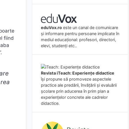
eduVox.ro
este un canal de comunicare
 poarte
și informare pentru persoane implicate în
l fiind
mediul educațional: profesori, directori,
slaba
elevi, studenți etc..
.
care
Revista iTeach: Experienţe didactice
îşi propune să promoveze aspectele
area
practice ale predării, învăţării şi evaluării
şcolare prin aducerea în prim plan a
experienţelor concrete ale cadrelor
didactice.