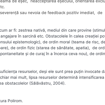
e, teama de eşec, neacceptarea eşecului, orientarea excl
tc.
 perseverenţă sau nevoia de feedback pozitiv imediat, de
 cum ar fi: zestrea nativă, mediul din care provine (stimul
angajare în sarcină etc. Obstacolele în calea creației pot 
ensului epistemologic), de ordin moral (teama de risc, d
are), de ordin fizic (starea de sănătate, apatia), de ord
 spontaneitate și de curaj în a încerca ceva nou), de ordin
uficiența resurselor, deși ele sunt prea puțin invocate d
a chiar mai mult, lipsa resurselor determină intensificarea
rea obstacolelor (Sălăvăstru, 2004).
tura Polirom.