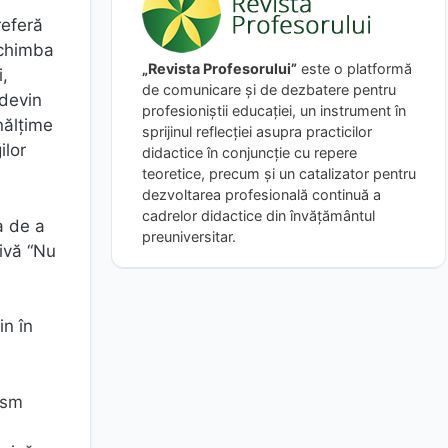
referă
schimba
„Revista Profesorului”
este o platformă
i,
de comunicare și de dezbatere pentru
 devin
profesioniștii educației, un instrument în
nălţime
sprijinul reflecției asupra practicilor
ilor
didactice în conjuncție cu repere
teoretice, precum și un catalizator pentru
dezvoltarea profesională continuă a
cadrelor didactice din învățământul
a de a
preuniversitar.
tivă “Nu
in în
ism