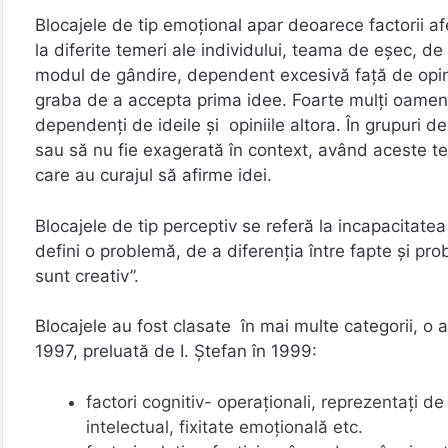
Blocajele de tip emoțional apar deoarece factorii af
la diferite temeri ale individului, teama de eşec, d
modul de gândire, dependent excesivă față de opiniil
graba de a accepta prima idee. Foarte mulţi oameni, fi
dependenţi de ideile şi opiniile altora. În grupuri d
sau să nu fie exagerată în context, având aceste teme
care au curajul să afirme idei.
Blocajele de tip perceptiv se referă la incapacitatea 
defini o problemă, de a diferenția între fapte și pro
sunt creativ”.
Blocajele au fost clasate în mai multe categorii, o a
1997, preluată de I. Ştefan în 1999:
factori cognitiv- operaţionali, reprezentaţi d
intelectual, fixitate emoțională etc.