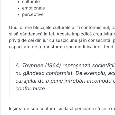
culturale
emoționale
perceptive
Unul dintre blocajele culturale ar fi conformismul, c
și să gândească la fel. Acesta împiedică creativitate
priviți de cei din jur cu suspiciune și în consecinț
capacitate de a transforma sau modifica idei, tendin
A. Toynbee (1964) reproșează societății
nu gândesc conformist. De exemplu, acc
curajului de a pune întrebări incomode
conformiste.
Ieșirea de sub conformism lasă persoana să se expri