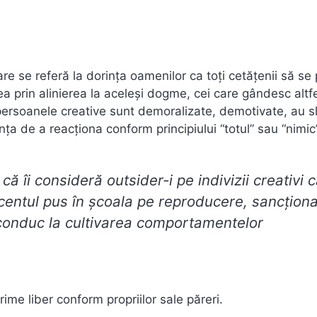
are se referă la dorința oamenilor ca toți cetățenii să se
a prin alinierea la aceleși dogme, cei care gândesc altfe
ă, persoanele creative sunt demoralizate, demotivate, au 
ța de a reacționa conform principiului “totul” sau “nimic”
 că îi consideră
outsider-i
pe indivizii creativi 
entul pus în școala pe reproducere, sancțion
 conduc la cultivarea comportamentelor
me liber conform propriilor sale păreri.