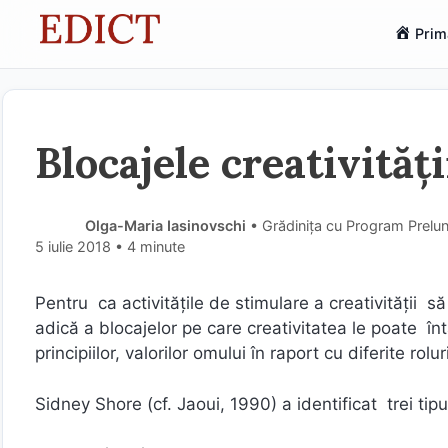
Sari
Prim
la
conținut
Blocajele creativităţi
Olga-Maria Iasinovschi
• Grădinița cu Program Prelung
5 iulie 2018
• 4 minute
Pentru ca activitățile de stimulare a creativității 
adică a blocajelor pe care creativitatea le poate în
principiilor, valorilor omului în raport cu diferite rol
Sidney Shore (cf. Jaoui, 1990) a identificat trei tipur