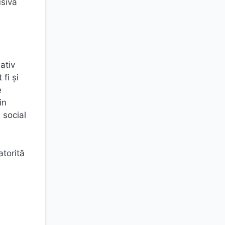
usivă
ativ
fi și
e
in
 social
atorită