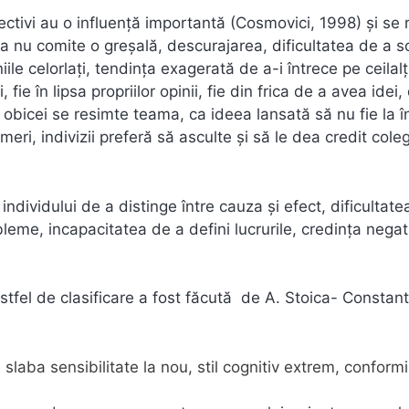
ectivi au o influență importantă (Cosmovici, 1998) și se 
e a nu comite o greșală, descurajarea, dificultatea de a 
e celorlați, tendința exagerată de a-i întrece pe ceilalț
e în lipsa propriilor opinii, fie din frica de a avea idei,
e obicei se resimte teama, ca ideea lansată să nu fie la î
ri, indivizii preferă să asculte și să le dea credit coleg
individului de a distinge între cauza și efect, dificultate
bleme, incapacitatea de a defini lucrurile, credința nega
stfel de clasificare a fost făcută de A. Stoica- Constant
e slaba sensibilitate la nou, stil cognitiv extrem, conform