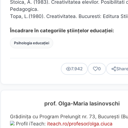
Stoica, A. (1983). Creativitatea elevilor. Posibilitat
Pedagogica.
Topa, L.(1980). Creativitatea. Bucuresti: Editura Stii
Încadrare în categoriile științelor educației:
Psihologia educației
7.942
0
Shar
prof. Olga-Maria Iasinovschi
Grădinița cu Program Prelungit nr. 73, București (B
Profil iTeach:
iteach.ro/profesor/olga.ciuca