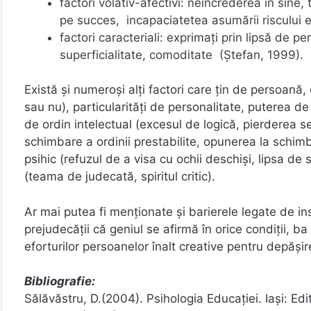
factori volativ-afectivi: neîncrederea în sin
pe succes, incapaciatetea asumării riscului e
factori caracteriali: exprimaţi prin lipsă de
superficialitate, comoditate (Ştefan, 1999).
Există și numeroși alți factori care țin de persoană,
sau nu), particularități de personalitate, puterea de 
de ordin intelectual (excesul de logică, pierderea s
schimbare a ordinii prestabilite, opunerea la schimb
psihic (refuzul de a visa cu ochii deschiși, lipsa de
(teama de judecată, spiritul critic).
Ar mai putea fi menționate și barierele legate de ins
prejudecății că geniul se afirmă în orice condiții, b
eforturilor persoanelor înalt creative pentru depăși
Bibliografie:
Sălăvăstru, D.(2004). Psihologia Educaţiei. Iaşi: Edi