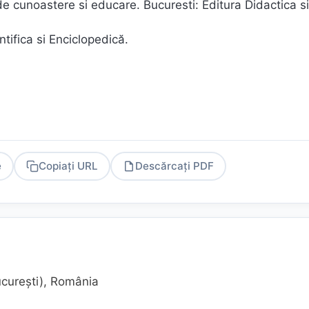
i de cunoastere si educare. Bucuresti: Editura Didactica si
ntifica si Enciclopedică.
e
Copiați URL
Descărcați PDF
PDF
ucureşti), România