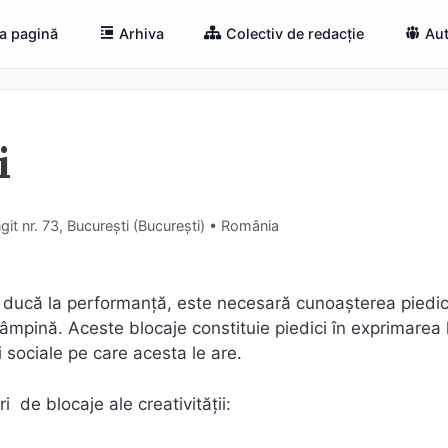
a pagină
Arhiva
Colectiv de redacție
Aut
i
it nr. 73, București (Bucureşti) • România
să ducă la performanță, este necesară cunoașterea piedic
tâmpină. Aceste blocaje constituie piedici în exprimarea 
uri sociale pe care acesta le are.
i de blocaje ale creativității: