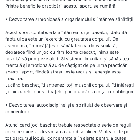
Printre beneficiile practicării acestui sport, se numără:
• Dezvoltarea armonioasă a organismului şi întărirea sănătăţii
Acest sport contribuie la a întărirea forţei oaselor, datorită
faptului ca este un ”exerciţiu cu greutatea corpului”. De
asemenea, îmbunăţăţeşte sănătatea cardiovasculară,
deoarece fiind un joc cu ritm foarte crescut, inima este
nevoită să pompeze alert. Şi sistemul imunitar şi sănătatea
mentală şi emoţională au de câştigat de pe urma practicării
acestui sport, fiindcă stresul este redus şi energia este
maxima.
Jucând baschet, îţi antrenezi toţi muşchii corpului, îti întăreşti
şi picioarele, dar şi braţele prin aruncări la coş si dribblinguri.
• Dezvoltarea autodisciplinei şi a spiritului de observare şi
concentrare
Atunci cand joci baschet trebuie respectate o serie de reguli
ceea ce duce la dezvoltarea autodisciplinei. Mintea este pe
tot parcursul jocului concentrată şi în alertă pentru a putea