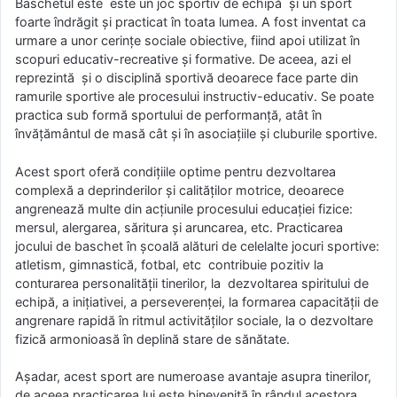
Baschetul este este un joc sportiv de echipă şi un sport
foarte îndrăgit şi practicat în toata lumea. A fost inventat ca
urmare a unor cerințe sociale obiective, fiind apoi utilizat în
scopuri educativ-recreative și formative. De aceea, azi el
reprezintă și o disciplină sportivă deoarece face parte din
ramurile sportive ale procesului instructiv-educativ. Se poate
practica sub formă sportului de performanță, atât în
învățământul de masă cât și în asociațiile și cluburile sportive.
Acest sport oferă condițiile optime pentru dezvoltarea
complexă a deprinderilor și calităților motrice, deoarece
angrenează multe din acțiunile procesului educației fizice:
mersul, alergarea, săritura și aruncarea, etc. Practicarea
jocului de baschet în şcoală alături de celelalte jocuri sportive:
atletism, gimnastică, fotbal, etc contribuie pozitiv la
conturarea personalității tinerilor, la dezvoltarea spiritului de
echipă, a iniţiativei, a perseverenței, la formarea capacității de
angrenare rapidă în ritmul activităților sociale, la o dezvoltare
fizică armonioasă în deplină stare de sănătate.
Aşadar, acest sport are numeroase avantaje asupra tinerilor,
de aceea practicarea lui este binevenită în rândul acestora.