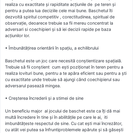
realiza cu exactitate şi rapiditate acţiunile de pe teren şi
pentru a putea lua deciziile cele mai bune. Baschetul îti
dezvoltă spiritul competitiv , corectitudinea, spiritual de
observaţie, deoarece trebuie sa fii mereu concentrat la
adversari si coechipieri şi să iei decizii rapide pe baza
acţiunilor lor.
• Îmbunătățirea orientării în spaţiu, a echilibrului
Baschetul este un joc care necesită conştientizare spaţială.
Trebuie să fii conştient cum eşti poziţionat în teren pentru a
realiza lovituri bune, pentru a te apăra eficient sau pentru a şti
cu exactitate unde trebuie să ajungi când coechipierul sau
adversarul pasează mingea.
• Creșterea încrederii şi a stimei de sine
Un beneficiu major al jocului de baschet este ca îţi dă mai
multă încredere în tine şi în abilităţile pe care le ai, iti
imbunătăţeste respectul de sine. Cu cat eşti mai încrezător,
cu atât vei putea sa înfruntiproblemele apărute şi să găseşti