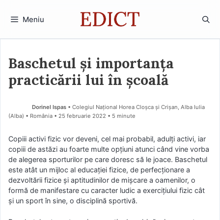
Sari
la
Meniu
conținut
Baschetul și importanța
practicării lui în școală
Dorinel Ispas
• Colegiul Național Horea Cloșca și Crișan, Alba Iulia
(Alba) • România
25 februarie 2022
• 5 minute
Copiii activi fizic vor deveni, cel mai probabil, adulţi activi, iar
copiii de astăzi au foarte multe opţiuni atunci când vine vorba
de alegerea sporturilor pe care doresc să le joace. Baschetul
este atât un mijloc al educației fizice, de perfecționare a
dezvoltării fizice și aptitudinilor de mișcare a oamenilor, o
formă de manifestare cu caracter ludic a exercițiului fizic cât
și un sport în sine, o disciplină sportivă.