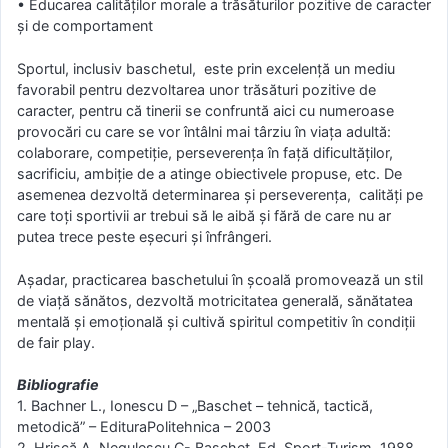
• Educarea calităților morale a trăsăturilor pozitive de caracter
și de comportament
Sportul, inclusiv baschetul, este prin excelenţă un mediu
favorabil pentru dezvoltarea unor trăsături pozitive de
caracter, pentru că tinerii se confruntă aici cu numeroase
provocări cu care se vor întâlni mai târziu în viaţa adultă:
colaborare, competiţie, perseverenţa în faţă dificultăţilor,
sacrificiu, ambiție de a atinge obiectivele propuse, etc. De
asemenea dezvoltă determinarea și perseverența, calități pe
care toți sportivii ar trebui să le aibă şi fără de care nu ar
putea trece peste eșecuri și înfrângeri.
Aşadar, practicarea baschetului în şcoală promovează un stil
de viață sănătos, dezvoltă motricitatea generală, sănătatea
mentală şi emoţională și cultivă spiritul competitiv în condiții
de fair play.
Bibliografie
1. Bachner L., Ionescu D – „Baschet – tehnică, tactică,
metodică” – EdituraPolitehnica – 2003
2. Hrişcă A, Negulescu C- Baschet, Ed. Sport-Turism, 1988