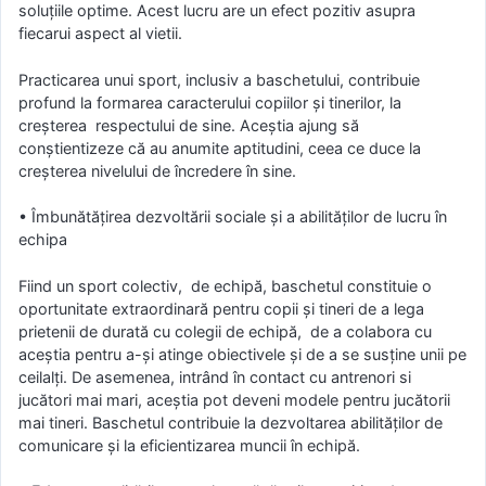
soluţiile optime. Acest lucru are un efect pozitiv asupra
fiecarui aspect al vietii.
Practicarea unui sport, inclusiv a baschetului, contribuie
profund la formarea caracterului copiilor şi tinerilor, la
creşterea respectului de sine. Aceştia ajung să
conştientizeze că au anumite aptitudini, ceea ce duce la
creşterea nivelului de încredere în sine.
• Îmbunătățirea dezvoltării sociale şi a abilităților de lucru în
echipa
Fiind un sport colectiv, de echipă, baschetul constituie o
oportunitate extraordinară pentru copii şi tineri de a lega
prietenii de durată cu colegii de echipă, de a colabora cu
aceştia pentru a-şi atinge obiectivele şi de a se susţine unii pe
ceilalţi. De asemenea, intrând în contact cu antrenori si
jucători mai mari, aceştia pot deveni modele pentru jucătorii
mai tineri. Baschetul contribuie la dezvoltarea abilităţilor de
comunicare şi la eficientizarea muncii în echipă.