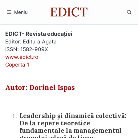
Sari
la
Meniu
conținut
EDICT- Revista educației
Editor: Editura Agata
ISSN: 1582-909X
www.edict.ro
Coperta 1
Autor: Dorinel Ispas
Leadership și dinamică colectivă:
De la repere teoretice
fundamentale la managementul
grupului-clasă de liceu