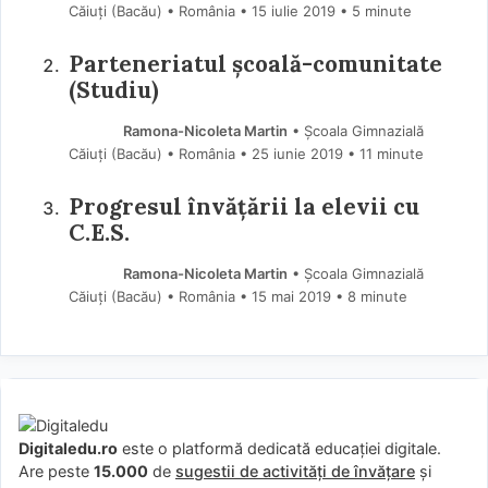
Căiuți (Bacău) • România
15 iulie 2019
• 5 minute
Parteneriatul școală-comunitate
(Studiu)
Ramona-Nicoleta Martin
• Școala Gimnazială
Căiuți (Bacău) • România
25 iunie 2019
• 11 minute
Progresul învățării la elevii cu
C.E.S.
Ramona-Nicoleta Martin
• Școala Gimnazială
Căiuți (Bacău) • România
15 mai 2019
• 8 minute
Digitaledu.ro
este o platformă dedicată educației digitale.
Are peste
15.000
de
sugestii de activități de învățare
și