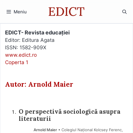
Sari
la
Meniu
conținut
EDICT- Revista educației
Editor: Editura Agata
ISSN: 1582-909X
www.edict.ro
Coperta 1
Autor: Arnold Maier
O perspectivă sociologică asupra
literaturii
Arnold Maier
• Colegiul Național Kolcsey Ferenc,