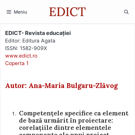
Sari
la
Meniu
conținut
EDICT- Revista educației
Editor: Editura Agata
ISSN: 1582-909X
www.edict.ro
Coperta 1
Autor: Ana-Maria Bulgaru-Zlăvog
Competențele specifice ca element
de bază urmărit în proiectare:
corelațiile dintre elementele
componente ale unui proiect