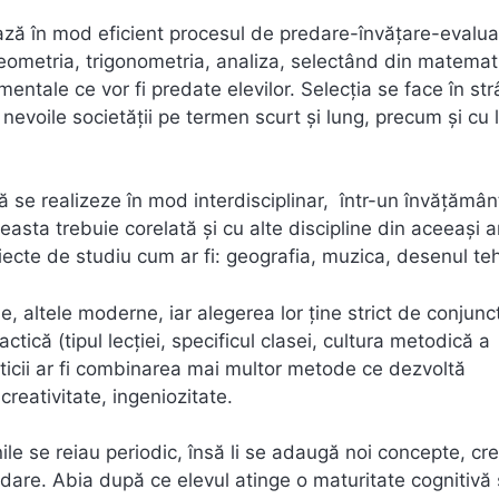
ază în mod eficient procesul de predare-învățare-evalua
 geometria, trigonometria, analiza, selectând din matemat
amentale ce vor fi predate elevilor. Selecția se face în st
nevoile societății pe termen scurt și lung, precum și cu l
se realizeze în mod interdisciplinar, într-un învățămân
easta trebuie corelată și cu alte discipline din aceeași a
obiecte de studiu cum ar fi: geografia, muzica, desenul te
, altele moderne, iar alegerea lor ține strict de conjunc
tică (tipul lecției, specificul clasei, cultura metodică a
ticii ar fi combinarea mai multor metode ce dezvoltă
creativitate, ingeniozitate.
ile se reiau periodic, însă li se adaugă noi concepte, cr
dare. Abia după ce elevul atinge o maturitate cognitivă