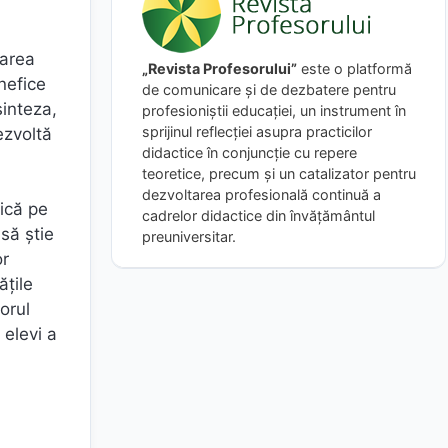
tarea
„Revista Profesorului”
este o platformă
nefice
de comunicare și de dezbatere pentru
sinteza,
profesioniștii educației, un instrument în
sprijinul reflecției asupra practicilor
ezvoltă
didactice în conjuncție cu repere
teoretice, precum și un catalizator pentru
dezvoltarea profesională continuă a
tică pe
cadrelor didactice din învățământul
să știe
preuniversitar.
or
ățile
orul
 elevi a