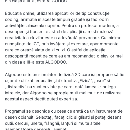
din clasa a III-a, este ALGODOO.
Educația online, utilizarea aplicațiilor de tip construcție,
coding, animație în aceste timpuri grăbite își fac loc în
activitățile zilnice ale copiilor. Pentru un profesor modern, a
descoperi și transmite astfel de aplicații care stimulează
creativitatea elevilor este o adevărată provocare. Cu minime
cunoștințe de ICT, prin învățare și exersare, apar momente
care colorează viața de zi cu zi. O astfel de aplicație
descoperită recent pe care eu am recomandat-o elevilor mei
din clasa a III-a este ALGODOO.
Algodoo este un simulator de fizică 2D care își propune să fie
ușor de utilizat, educativ și distractiv. „Fizică”, „ușor” și
„distractiv” nu sunt cuvinte pe care toată lumea le-ar lega
între ele, dar Algodoo se apropie mult mai mult de realizarea
acestui aspect decât puteți expertiza.
Programul se deschide cu ceea ce arată ca un instrument de
desen obișnuit. Selectați, faceți clic și glisați și puteți desena
cutii, cercuri, unelte, frânghii, lanțuri și multe altele
asemănătoare desenului animat.