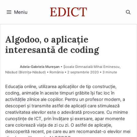
Sari
la
Meniu
conținut
Algodoo, o aplicație
interesantă de coding
Adela-Gabriela Mureșan
• Școala Gimnazială Mihai Eminescu,
Năsăud (Bistriţa-Năsăud) • România
2 septembrie 2020
• 3 minute
Educația online, utilizarea aplicațiilor de tip construcție,
coding, animație în aceste timpuri grăbite își fac loc în
activitățile zilnice ale copiilor. Pentru un profesor modern, a
descoperi și transmite astfel de aplicații care stimulează
creativitatea elevilor este o adevărată provocare. Cu minime
cunoștințe de ICT, prin învățare și exersare, apar momente
care colorează viața de zi cu zi. O astfel de aplicație,
descoperită recent, pe care eu am recomandat-o elevilor mei