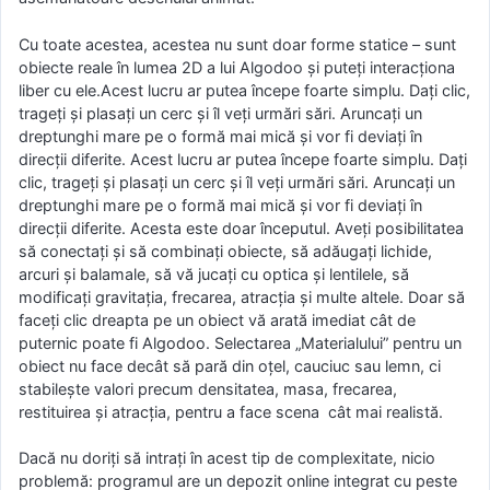
Cu toate acestea, acestea nu sunt doar forme statice – sunt
obiecte reale în lumea 2D a lui Algodoo și puteți interacționa
liber cu ele.Acest lucru ar putea începe foarte simplu. Dați clic,
trageți și plasați un cerc și îl veți urmări sări. Aruncați un
dreptunghi mare pe o formă mai mică și vor fi deviați în
direcții diferite. Acest lucru ar putea începe foarte simplu. Dați
clic, trageți și plasați un cerc și îl veți urmări sări. Aruncați un
dreptunghi mare pe o formă mai mică și vor fi deviați în
direcții diferite. Acesta este doar începutul. Aveți posibilitatea
să conectați și să combinați obiecte, să adăugați lichide,
arcuri și balamale, să vă jucați cu optica și lentilele, să
modificați gravitația, frecarea, atracția și multe altele. Doar să
faceți clic dreapta pe un obiect vă arată imediat cât de
puternic poate fi Algodoo. Selectarea „Materialului” pentru un
obiect nu face decât să pară din oțel, cauciuc sau lemn, ci
stabilește valori precum densitatea, masa, frecarea,
restituirea și atracția, pentru a face scena cât mai realistă.
Dacă nu doriți să intrați în acest tip de complexitate, nicio
problemă: programul are un depozit online integrat cu peste