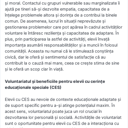
și moral. Contactul cu grupuri vulnerabile sau marginalizate îi
ajută pe tineri să-și dezvolte empatia, capacitatea de a
înțelege problemele altora și dorința de a contribui la binele
comun. De asemenea, lucrul în situații neprevăzute și
gestionarea problemelor care pot apărea în cadrul activităților
voluntare le întăresc reziliența și capacitatea de adaptare. În
plus, prin participarea la astfel de activități, elevii învață
importanța asumării responsabilităților și a muncii în folosul
comunității. Aceasta nu numai că le stimulează conștiința
civică, dar le oferă și sentimentul de satisfacție că au
contribuit la o cauză mai mare, ceea ce crește stima de sine
și le oferă un scop clar în viață.
Voluntariatul și beneficiile pentru elevii cu cerințe
educaționale speciale (CES)
Elevii cu CES au nevoie de contexte educaționale adaptate și
de suport specific pentru a-și atinge potențialul maxim. În
acest sens, voluntariatul poate juca un rol crucial în
dezvoltarea lor personală și socială. Activitățile de voluntariat
sunt o oportunitate pentru elevii cu CES de a interacționa cu