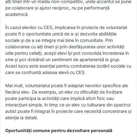
alți tineri într-un mediu non-competitiv, unde accentul se pune
pe colaborare și ajutor reciproc, nu pe performanță
academică.
În cazul elevilor cu CES, implicarea în proiecte de voluntariat
poate fi o oportunitate unică de a-și dezvolta abilitățile
sociale și de a se integra mai bine în comunitate. Prin
colaborarea cu alți tineri și prin desfășurarea unor activități
utile pentru ceilalți, acești elevi își pot consolida încrederea în
sine și pot dobândi un sentiment de apartenență la grup.
Acest lucru este esențial pentru combaterea izolării sociale cu
care se confruntă adesea elevii cu CES.
Mai mult, voluntariatul poate fi adaptat nevoilor specifice ale
fiecărui elev. De exemplu, un elev cu dificultăți de învățare
poate participa la activități care implică efort fizic sau
interacțiuni simple, în timp ce un elev cu tulburare din spectrul
autist poate fi integrat în proiecte care necesită concentrare și
atenție la detalii.
Oportunități comune pentru dezvoltare personală