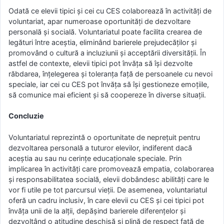
Odată ce elevii tipici și cei cu CES colaborează în activități de
voluntariat, apar numeroase oportunități de dezvoltare
personală și socială. Voluntariatul poate facilita crearea de
legături între aceștia, eliminând barierele prejudecăților și
promovând o cultură a incluziunii și acceptării diversității. În
astfel de contexte, elevii tipici pot învăța să își dezvolte
răbdarea, înțelegerea și toleranța față de persoanele cu nevoi
speciale, iar cei cu CES pot învăța să își gestioneze emoțiile,
să comunice mai eficient și să coopereze în diverse situații.
Concluzie
Voluntariatul reprezintă o oportunitate de neprețuit pentru
dezvoltarea personală a tuturor elevilor, indiferent dacă
aceștia au sau nu cerințe educaționale speciale. Prin
implicarea în activități care promovează empatia, colaborarea
și responsabilitatea socială, elevii dobândesc abilități care le
vor fi utile pe tot parcursul vieții. De asemenea, voluntariatul
oferă un cadru inclusiv, în care elevii cu CES și cei tipici pot
învăța unii de la alții, depășind barierele diferențelor și
dezvoltând o atitudine deschisă și plină de respect față de