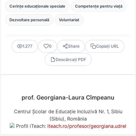
Cerințe educaționale speciale
Competențe pentru viață
Dezvoltare personală
Voluntariat
1.277
0
Share
Copiați URL
Descărcați PDF
PDF
prof. Georgiana-Laura Cîmpeanu
Centrul Școlar de Educație Incluzivă Nr. 1, Sibiu
(Sibiu), România
Profil iTeach:
iteach.ro/profesor/georgiana.udrel