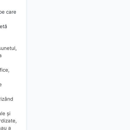
 pe care
letă
sunetul,
a
fice,
e
rizând
le şi
rdizate,
sau a