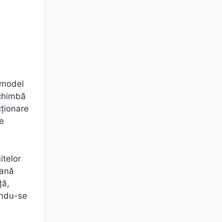
 model
schimbă
cționare
de
itelor
cană
ţă,
lându-se