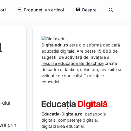
ori
Propuneți un articol
Despre
l
Digitaledu.ro
este o platformă dedicată
educației digitale. Are peste
15.000
de
sugestii de activități de învățare
și
resurse educaționale deschise
create
de cadre didactice, selectate, revizuite și
validate de specialiști în științele
educației.
-ului
Educatia-Digitala.ro
: pedagogie
digitală, competențe digitale,
ii prin
digitalizarea educației.