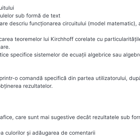
itului
culelor sub formă de text
re descriu funcţionarea circuitului (model matematic), 
carea teoremelor lui Kirchhoff corelate cu particularităţil
nare.
ce specifice sistemelor de ecuaţii algebrice sau algebr
printr-o comandă specifică din partea utilizatorului, dup
bţinerea rezultatelor.
rafice, care sunt mai sugestive decât rezultatele sub fo
ea culorilor şi adăugarea de comentarii