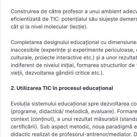
Construirea de către profesor a unui ambient adecv
eficientizată de TIC: potenţialul său slujeşte demer
cât şi la nivel molecular (lecţie).
Completarea designului educaţional cu dimensiunea T
inaccesibile (experinţe şi experimente periculoase, că
culturale, proiecte interactive etc.) şi a unor rezult
indiferent de nivelul iniţial, formarea structurilor d
vieţii, dezvoltarea gândirii critice etc.).
2. Utilizarea TIC în procesul educaţional
Evoluţia sistemului educaţional spre dezvoltarea co
(programe, didactică/ metodică, evaluare). Formar
context (conţinut), a unui rezultat măsurabil (sta
certificării). Sub aspect metodic, noua paradigmă 
didactic realizat de profesorul-antrenor/mediator.