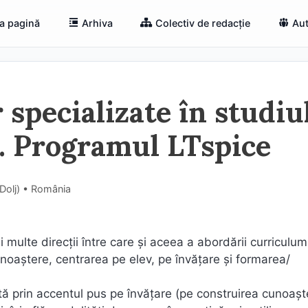
a pagină
Arhiva
Colectiv de redacție
Aut
r specializate în studiu
e. Programul LTspice
(Dolj) • România
lte direcţii între care şi aceea a abordării curriculum
unoaştere, centrarea pe elev, pe învăţare și formarea/
 prin accentul pus pe învăţare (pe construirea cunoaşter