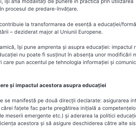
 îşi află modalităţi de punere în practică prin utilizarea
 în procesul de predare-învăţare.
e contribuie la transformarea de esenţă a educaţiei/formăr
tării – deziderat major al Uniunii Europene.
mică, îşi pune amprenta şi asupra educaţiei: impactul r
caţiei nu poate fi susţinut în absenţa unor modificări 
ări care pun accentul pe tehnologia informaţiei şi comunica
ştere şi impactul acestora asupra educaţiei
 se manifestă pe două direcţii declarate: asigurarea int
 cărei faţete fac parte pregătirea iniţială a competenţelo
le meserii emergente etc.) şi aderarea la politici educaţ
icienţa acestora şi să asigure deschiderea către alte si