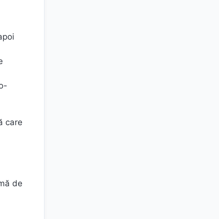
apoi
e
o-
ă care
rmă de