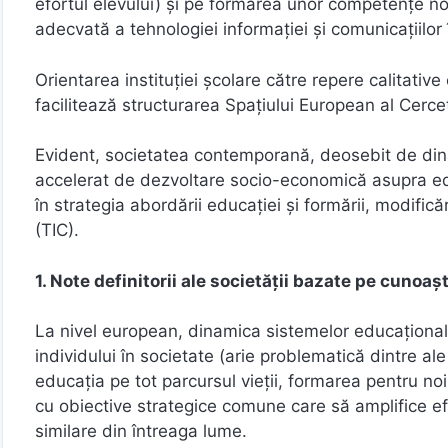
efortul elevului) şi pe formarea unor competenţe noi,
adecvată a tehnologiei informaţiei şi comunicaţiilor
Orientarea instituţiei şcolare către repere calitativ
facilitează structurarea Spaţiului European al Cerce
Evident, societatea contemporană, deosebit de dina
accelerat de dezvoltare socio-economică asupra edu
în strategia abordării educaţiei şi formării, modific
(TIC).
1. Note definitorii ale societăţii bazate pe cunoa
La nivel european, dinamica sistemelor educaţionale
individului în societate (arie problematică dintre ale
educaţia pe tot parcursul vieţii, formarea pentru noi
cu obiective strategice comune care să amplifice ef
similare din întreaga lume.