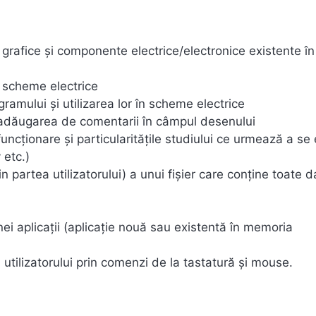
 grafice şi componente electrice/electronice existente în
în scheme electrice
amului şi utilizarea lor în scheme electrice
, adăugarea de comentarii în câmpul desenului
uncţionare şi particularităţile studiului ce urmează a se
 etc.)
artea utilizatorului) a unui fişier care conţine toate d
ei aplicaţii (aplicaţie nouă sau existentă în memoria
 utilizatorului prin comenzi de la tastatură şi mouse.