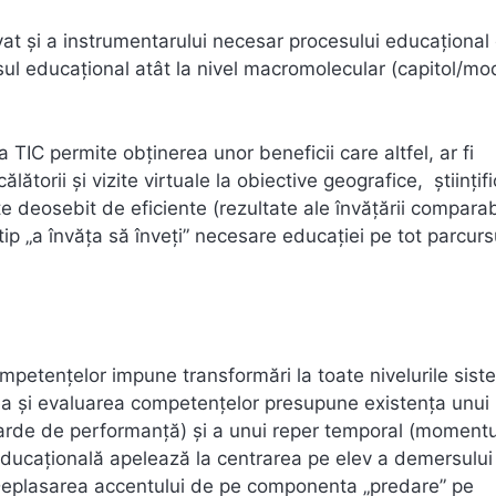
at şi a instrumentarului necesar procesului educaţional
sul educaţional atât la nivel macromolecular (capitol/mod
IC permite obţinerea unor beneficii care altfel, ar fi
lătorii şi vizite virtuale la obiective geografice, ştiinţif
ate deosebit de eficiente (rezultate ale învăţării comparab
e tip „a învăţa să înveţi” necesare educaţiei pe tot parcurs
mpetenţelor impune transformări la toate nivelurile sist
ea şi evaluarea competenţelor presupune existenţa unui
ndarde de performanţă) şi a unui reper temporal (momentu
educaţională apelează la centrarea pe elev a demersului
 Deplasarea accentului de pe componenta „predare” pe