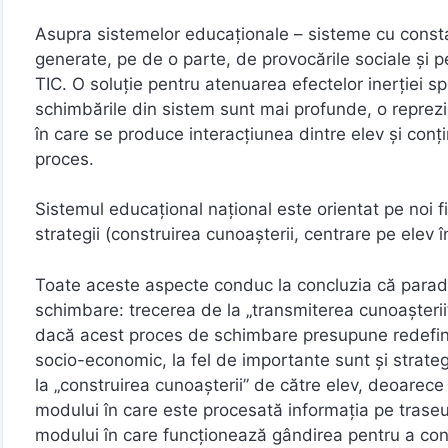
Asupra sistemelor educaţionale – sisteme cu constan
generate, pe de o parte, de provocările sociale şi p
TIC. O soluţie pentru atenuarea efectelor inerţiei s
schimbările din sistem sunt mai profunde, o reprezin
în care se produce interacţiunea dintre elev şi conţin
proces.
Sistemul educaţional naţional este orientat pe noi fi
strategii (construirea cunoaşterii, centrare pe elev 
Toate aceste aspecte conduc la concluzia că parad
schimbare: trecerea de la „transmiterea cunoaşterii” l
dacă acest proces de schimbare presupune redefini
socio-economic, la fel de importante sunt şi strateg
la „construirea cunoaşterii” de către elev, deoarec
modului în care este procesată informaţia pe traseul
modului în care funcţionează gândirea pentru a cons