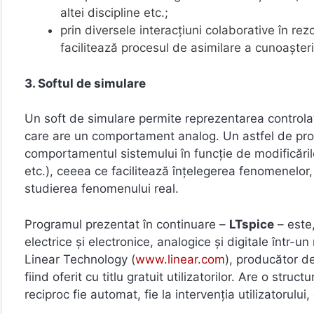
altei discipline etc.;
prin diversele interacţiuni colaborative în re
facilitează procesul de asimilare a cunoaşteri
3. Softul de simulare
Un soft de simulare permite reprezentarea controla
care are un comportament analog. Un astfel de prog
comportamentul sistemului în funcție de modificăril
etc.), ceeea ce facilitează înțelegerea fenomenelor, 
studierea fenomenului real.
Programul prezentat în continuare –
LTspice
– este,
electrice şi electronice, analogice şi digitale într
Linear Technology (
www.linear.com
), producător d
fiind oferit cu titlu gratuit utilizatorilor. Are o st
reciproc fie automat, fie la intervenţia utilizatorului