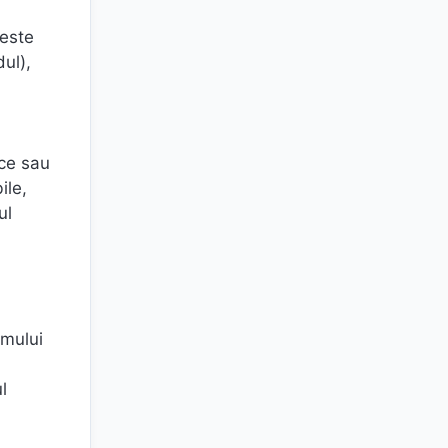
 este
ul),
ice sau
ile,
ul
emului
l