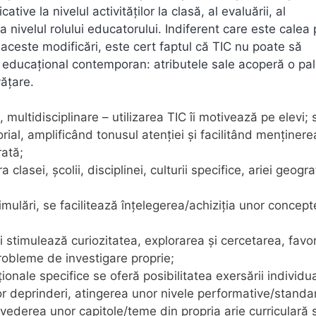
ve la nivelul activităţilor la clasă, al evaluării, al
i la nivelul rolului educatorului. Indiferent care este calea
ceste modificări, este cert faptul că TIC nu poate să
 educaţional contemporan: atributele sale acoperă o pa
ăţare.
, multidisciplinare – utilizarea TIC îi motivează pe elevi; 
ial, amplificând tonusul atenţiei şi facilitând menţinere
rată;
clasei, şcolii, disciplinei, culturii specifice, ariei geogra
imulări, se facilitează înţelegerea/achiziţia unor concept
i stimulează curiozitatea, explorarea şi cercetarea, favo
robleme de investigare proprie;
onale specifice se oferă posibilitatea exersării individua
r deprinderi, atingerea unor nivele performative/standa
vederea unor capitole/teme din propria arie curriculară 