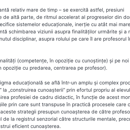
tă relativ mare de timp – se exercită astfel, presiuni
e de altă parte, de ritmul accelerat al progreselor din d
pecifice sistemelor educaţionale, inerţie cu atât mai mar
tă schimbarea viziunii asupra finalităţilor urmărite şi a
utul disciplinar, asupra rolului pe care îl are profesorul 
nalităţi (competenţe, în opoziţie cu cunoştinţe) şi pe noi
în opoziţie cu predarea, centrarea pe profesor).
igma educaţională se află într-un amplu şi complex pro
a „construirea cunoaşterii” prin efortul propriu al elevulu
rea profesiei de cadru didactic, în funcţie de acest m
iile prin care sunt transpuse în practică procesele care
e aceste strategii presupun cunoaşterea de către profeso
 de la registrul senzorial către structurile mentale, prec
trui eficient cunoaşterea.