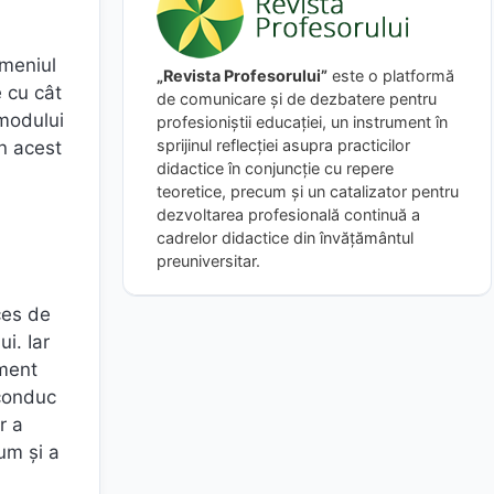
omeniul
„Revista Profesorului”
este o platformă
e cu cât
de comunicare și de dezbatere pentru
 modului
profesioniștii educației, un instrument în
sprijinul reflecției asupra practicilor
în acest
didactice în conjuncție cu repere
teoretice, precum și un catalizator pentru
dezvoltarea profesională continuă a
cadrelor didactice din învățământul
preuniversitar.
ces de
i. Iar
oment
 conduc
r a
um şi a