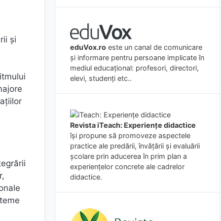
ii şi
eduVox.ro
este un canal de comunicare
și informare pentru persoane implicate în
mediul educațional: profesori, directori,
itmului
elevi, studenți etc..
majore
ţiilor
Revista iTeach: Experienţe didactice
îşi propune să promoveze aspectele
practice ale predării, învăţării şi evaluării
şcolare prin aducerea în prim plan a
egrării
experienţelor concrete ale cadrelor
r,
didactice.
ionale
steme