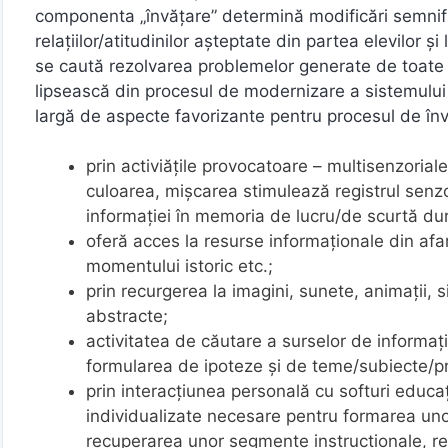
componenta „învăţare” determină modificări semnificati
relaţiilor/atitudinilor aşteptate din partea elevilor ş
se caută rezolvarea problemelor generate de toate a
lipsească din procesul de modernizare a sistemului
largă de aspecte favorizante pentru procesul de înv
prin activiăţile provocatoare – multisenzoriale
culoarea, mişcarea stimulează registrul senzor
informaţiei în memoria de lucru/de scurtă du
oferă acces la resurse informaţionale din afara 
momentului istoric etc.;
prin recurgerea la imagini, sunete, animaţii, s
abstracte;
activitatea de căutare a surselor de informaţi
formularea de ipoteze şi de teme/subiecte/p
prin interacţiunea personală cu softuri educaţi
individualizate necesare pentru formarea uno
recuperarea unor segmente instrucţionale, re