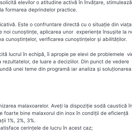
licită elevilor o atitudine activă în învăţare, stimulează
 la formarea deprindelor practice.
tivă. Este o confruntare directă cu o situaţie din viaţa
 cunoştinţelor, verificarea cunoştinţelor şi abilităţilor.
cită lucrul în echipă, îi apropie pe elevi de problemele vie
a rezultatelor, de luare a deciziilor. Din punct de vedere
pundă unei teme din programă iar analiza şi soluţionarea
gienizarea malaxoarelor. Aveţi la dispoziţie sodă caustică î
ţe foarte bine malaxorul din inox în condiţii de eficienţă
ţii 1%, 2%, 3%.
 satisface cerinţele de lucru în acest caz;