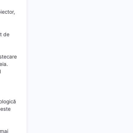
iector,
t de
estecare
eia.
l
ologică
 este
 mai