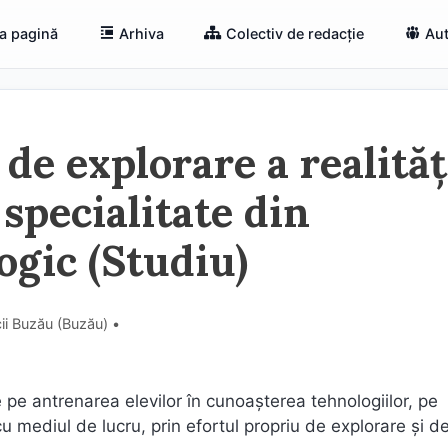
a pagină
Arhiva
Colectiv de redacție
Aut
de explorare a realităț
 specialitate din
ogic (Studiu)
cii Buzău (Buzău) •
pe antrenarea elevilor în cunoaşterea tehnologiilor, pe
u mediul de lucru, prin efortul propriu de explorare și d