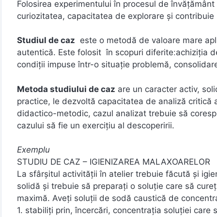
Folosirea experimentului în procesul de învăţământ so
curiozitatea, capacitatea de explorare și contribuie
Studiul de caz
este o metodă de valoare mare aplica
autentică. Este folosit în scopuri diferite׃ achiziția de noi cunoștințe, aplicarea unor experienţe însuşite la noi
condiţii impuse într-o situaţie problemă, consolidarea
Metoda studiului de caz
are un caracter activ, soli
practice, le dezvoltă capacitatea de analiză critică 
didactico-metodic, cazul analizat trebuie să cores
cazului să fie un exerciţiu al descoperirii.
Exemplu
STUDIU DE CAZ – IGIENIZAREA MALAXOARELOR
La sfârşitul activităţii în atelier trebuie făcută şi i
solidă şi trebuie să preparaţi o soluţie care să cure
maximă. Aveţi soluţii de sodă caustică de concentra
1. stabiliţi prin, încercări, concentraţia soluţiei care