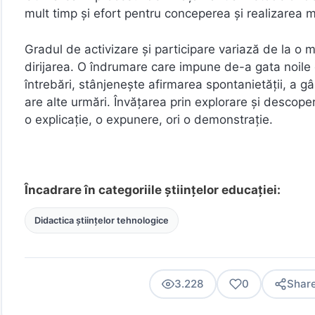
mult timp şi efort pentru conceperea şi realizarea m
Gradul de activizare şi participare variază de la o
dirijarea. O îndrumare care impune de-a gata noile 
întrebări, stânjenește afirmarea spontanietăţii, a gân
are alte urmări. Învăţarea prin explorare şi descoperi
o explicaţie, o expunere, ori o demonstraţie.
Încadrare în categoriile științelor educației:
Didactica științelor tehnologice
3.228
0
Shar