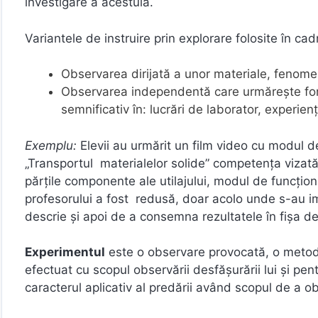
investigare a acestuia.
Variantele de instruire prin explorare folosite în cadr
Observarea dirijată a unor materiale, fenomene
Observarea independentă care urmăreşte form
semnificativ în: lucrări de laborator, experienţ
Exemplu:
Elevii au urmărit un film video cu modul de 
„Transportul materialelor solide” competenţa vizată 
părţile componente ale utilajului, modul de funcţion
profesorului a fost redusă, doar acolo unde s-au imp
descrie şi apoi de a consemna rezultatele în fişa d
Experimentul
este o observare provocată, o metodă
efectuat cu scopul observării desfășurării lui și pe
caracterul aplicativ al predării având scopul de a ob