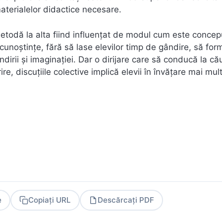
aterialelor didactice necesare.
 metodă la alta fiind influenţat de modul cum este conce
cunoştinţe, fără să lase elevilor timp de gândire, să for
dirii şi imaginaţiei. Dar o dirijare care să conducă la cău
re, discuţiile colective implică elevii în învăţare mai mul
e
Copiați URL
Descărcați PDF
PDF