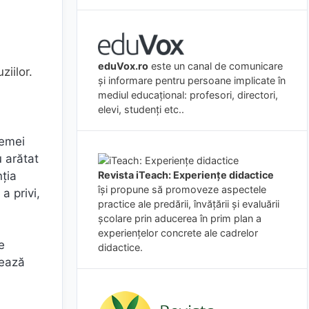
eduVox.ro
este un canal de comunicare
ziilor.
și informare pentru persoane implicate în
mediul educațional: profesori, directori,
elevi, studenți etc..
temei
u arătat
nţia
Revista iTeach: Experienţe didactice
îşi propune să promoveze aspectele
a privi,
practice ale predării, învăţării şi evaluării
şcolare prin aducerea în prim plan a
experienţelor concrete ale cadrelor
e
didactice.
uează