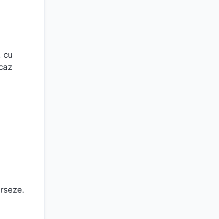
, cu
 caz
erseze.