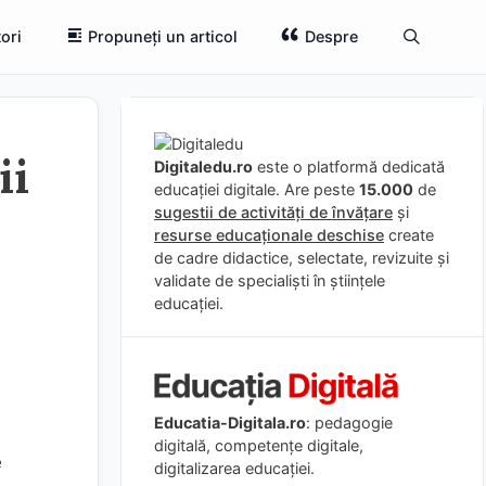
ori
Propuneți un articol
Despre
ii
Digitaledu.ro
este o platformă dedicată
educației digitale. Are peste
15.000
de
sugestii de activități de învățare
și
resurse educaționale deschise
create
de cadre didactice, selectate, revizuite și
validate de specialiști în științele
educației.
Educatia-Digitala.ro
: pedagogie
digitală, competențe digitale,
e
digitalizarea educației.