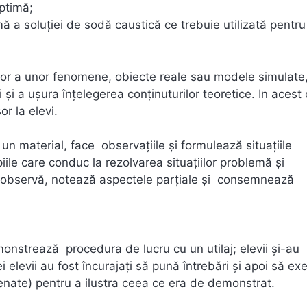
optimă;
imă a soluţiei de sodă caustică ce trebuie utilizată pentru
lor a unor fenomene, obiecte reale sau modele simulate
 şi a uşura înţelegerea conţinuturilor teoretice. In acest
r la elevi.
e un material, face observaţiile şi formulează situațiile
ile care conduc la rezolvarea situațiilor problemă și
c, observă, notează aspectele parţiale și consemnează
emonstrează procedura de lucru cu un utilaj; elevii şi-au
elevii au fost încurajaţi să pună întrebări şi apoi să ex
senate) pentru a ilustra ceea ce era de demonstrat.