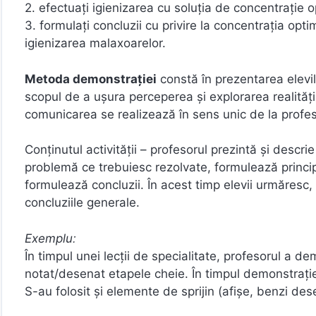
2. efectuaţi igienizarea cu soluţia de concentraţie 
3. formulaţi concluzii cu privire la concentraţia opt
igienizarea malaxoarelor.
Metoda demonstraţiei
constă în prezentarea elevi
scopul de a uşura perceperea şi explorarea realităţii
comunicarea se realizează în sens unic de la profeso
Conţinutul activităţii – profesorul prezintă şi descri
problemă ce trebuiesc rezolvate, formulează principi
formulează concluzii. În acest timp elevii urmăres
concluziile generale.
În timpul unei lecţii de specialitate, profesorul a d
notat/desenat etapele cheie. În timpul demonstraţiei 
S-au folosit şi elemente de sprijin (afişe, benzi de