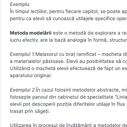
În timpul lecţiilor, pentru fiecare capitol, se poate 
pentru ca elevii să cunoască utilajele specifice oper
Metoda modelării
este o metodă de explorare a rea
lucru efectiv, are la bază analogia în formă, structu
Malaxorul cu braţ ramificat – macheta din
a materialelor păstoase. Elevii au posibilitatea să
Utilizând o machetă elevii efectuează de fapt un exp
aparatului original.
În cazul folosirii metodelor abstracte, m
foloseşte panoul din cabinetul de specialitate “Lini
elevii pot descoperii poziţia diferitelor utilaje în flu
trasat prin săgeţi.
Utilizarea în procesul de învăţământ a metodelor de 