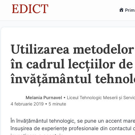
Sari
Prim
la
conținut
Utilizarea metodelor 
în cadrul lecțiilor de
învățământul tehnol
Melania Purnavel
• Liceul Tehnologic Meserii și Servi
4 februarie 2019
• 5 minute
În învăţământul tehnologic, se pune un accent mare 
însuşirea de experienţe profesionale din contactul c