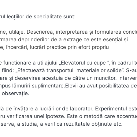
ul lecțiilor de specialitate sunt:
, utilaje. Descrierea, interpretarea şi formularea conclu
area deprinderilor de a extrage ce este esenţial şi
e, încercări, lucrări practice prin efort propriu
funcţionare a utilajului „Elevatorul cu cupe ”, în cadrul 
fiind: „Efectuează transportul materialelor solide”. S-a
are şi deservirea acestuia de către un muncitor. Interve
us lămuriri suplimentare.Elevii au avut posibilitatea de 
e observaţie.
 de învățare a lucrărilor de laborator. Experimentul est
ntru verificarea unei ipoteze. Este o metodă care accent
serva, a studia, a verifica rezultatele obținute etc.