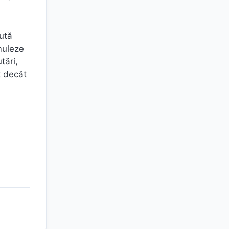
pută
muleze
tări,
t decât