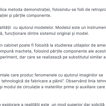
aplica metoda demonstraţiei, folosindu-se folii de retropro
aţiei şi părţile componente.
lităţii cu ajutorul modelelor. Modelul este un instrumen
ră, funcţionare dintre sistemul original şi model.
 cabinet poate fi folosită la studierea utilajelor de am
 compună macheta, folosind părţile componente ale acest
eriment, dar care se realizează pe substitutul similar a
intale care produc fenomenele cu ajutorul imaginilor se
a tehnologică de fabricare a pâinii”. Observând linia tehn
x şi modul de circulaţie a materiilor prime şi auxiliare care
explorare a realității este un mod superior dar solicită