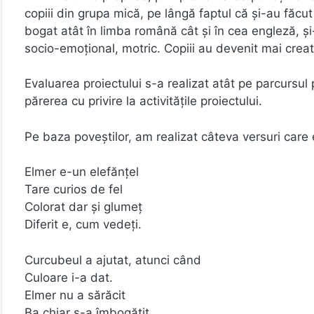
copiii din grupa mică, pe lângă faptul că și-au făc
bogat atât în limba română cât și în cea engleză, ș
socio-emoțional, motric. Copiii au devenit mai creat
Evaluarea proiectului s-a realizat atât pe parcursul pr
părerea cu privire la activitățile proiectului.
Pe baza poveștilor, am realizat câteva versuri care
Elmer e-un elefănțel
Tare curios de fel
Colorat dar și glumeț
Diferit e, cum vedeți.
Curcubeul a ajutat, atunci când
Culoare i-a dat.
Elmer nu a sărăcit
Ba chiar s-a îmbogățit