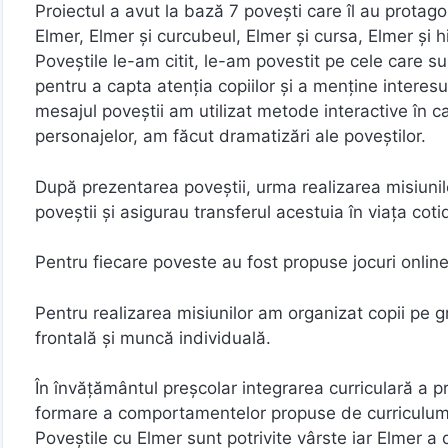
Proiectul a avut la bază 7 povești care îl au protag
Elmer, Elmer și curcubeul, Elmer și cursa, Elmer și h
Poveștile le-am citit, le-am povestit pe cele care su
pentru a capta atenția copiilor și a menține interesul
mesajul poveștii am utilizat metode interactive în ca
personajelor, am făcut dramatizări ale poveștilor.
După prezentarea poveștii, urma realizarea misiunilor
poveștii și asigurau transferul acestuia în viața coti
Pentru fiecare poveste au fost propuse jocuri online
Pentru realizarea misiunilor am organizat copii pe 
frontală și muncă individuală.
În învățământul preșcolar integrarea curriculară a p
formare a comportamentelor propuse de curriculum p
Poveștile cu Elmer sunt potrivite vârste iar Elmer a 