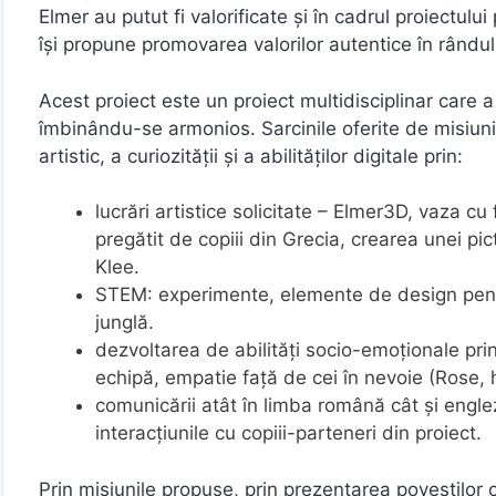
Elmer au putut fi valorificate și în cadrul proiectulu
își propune promovarea valorilor autentice în rândul 
Acest proiect este un proiect multidisciplinar care a
îmbinându-se armonios. Sarcinile oferite de misiuni au
artistic, a curiozității și a abilităților digitale prin:
lucrări artistice solicitate – Elmer3D, vaza cu 
pregătit de copiii din Grecia, crearea unei pict
Klee.
STEM: experimente, elemente de design pentru
junglă.
dezvoltarea de abilități socio-emoționale prin 
echipă, empatie față de cei în nevoie (Rose,
comunicării atât în limba română cât și englez
interacțiunile cu copiii-parteneri din proiect.
Prin misiunile propuse, prin prezentarea poveștilor cu