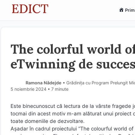
Sari
Prim
la
conținut
The colorful world o
eTwinning de succe
Ramona Nădejde
• Grădinița cu Program Prelungit Mic
5 noiembrie 2024
• 7 minute
Este binecunoscut că lectura de la vârste fragede jo
tocmai din acest motiv m-am alăturat unui proiect ca
toate domeniile de dezvoltare.
Așadar în cadrul proiectului ”The colourful world o