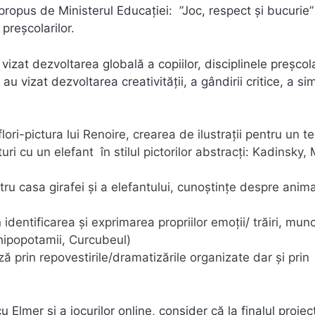
i propus de Ministerul Educației: ”Joc, respect și bucurie”
preșcolarilor.
 vizat dezvoltarea globală a copiilor, disciplinele preșcol
 vizat dezvoltarea creativității, a gândirii critice, a sim
flori-pictura lui Renoire, crearea de ilustrații pentru un te
uri cu un elefant în stilul pictorilor abstracți: Kadinsky, 
 casa girafei și a elefantului, cunoștințe despre anima
identificarea și exprimarea propriilor emoții/ trăiri, mun
 hipopotamii, Curcubeul)
ă prin repovestirile/dramatizările organizate dar și prin
 Elmer și a jocurilor online, consider că la finalul proiec