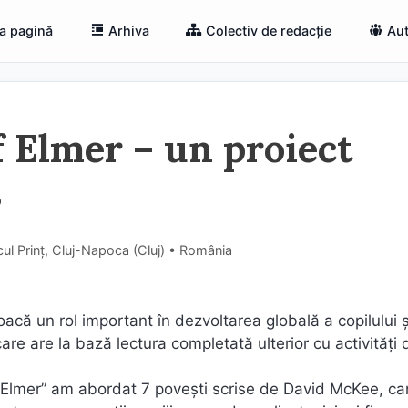
a pagină
Arhiva
Colectiv de redacție
Aut
f Elmer – un proiect
s
ul Prinț, Cluj-Napoca (Cluj) • România
acă un rol important în dezvoltarea globală a copilului ș
re are la bază lectura completată ulterior cu activități 
f Elmer” am abordat 7 povești scrise de David McKee, car