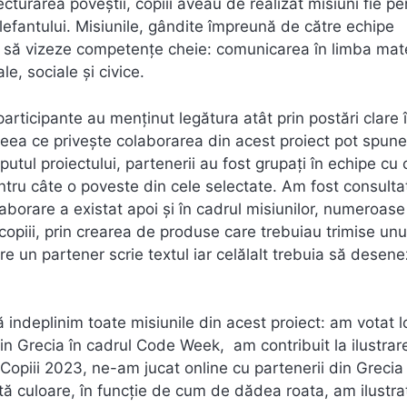
cturarea poveștii, copiii aveau de realizat misiuni fie pe
lefantului. Misiunile, gândite împreună de către echipe
și să vizeze competențe cheie: comunicarea în limba mat
e, sociale și civice.
 participante au menținut legătura atât prin postări clare 
eea ce privește colaborarea din acest proiect pot spune
putul proiectului, partenerii au fost grupați în echipe cu 
ru câte o poveste din cele selectate. Am fost consultaț
borare a existat apoi și în cadrul misiunilor, numeroase
u copiii, prin crearea de produse care trebuiau trimise unu
e un partener scrie textul iar celălalt trebuia să desene
 indeplinim toate misiunile din acest proiect: am votat l
din Grecia în cadrul Code Week, am contribuit la ilustrar
 Copiii 2023, ne-am jucat online cu partenerii din Grecia
 culoare, în funcție de cum de dădea roata, am ilustrat