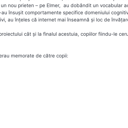
ut un nou prieten – pe Elmer, au dobândit un vocabular a
i-au însușit comportamente specifice domeniului cognitiv
ivi, au înțeles că internet mai înseamnă și loc de învățar
oiectului cât și la finalul acestuia, copiilor fiindu-le cer
 erau memorate de către copii: