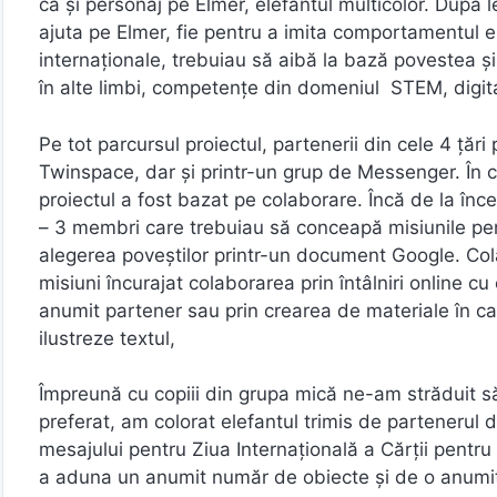
ca și personaj pe Elmer, elefantul multicolor. După le
ajuta pe Elmer, fie pentru a imita comportamentul e
internaționale, trebuiau să aibă la bază povestea 
în alte limbi, competențe din domeniul STEM, digital
Pe tot parcursul proiectul, partenerii din cele 4 țări
Twinspace, dar și printr-un grup de Messenger. În c
proiectul a fost bazat pe colaborare. Încă de la înce
– 3 membri care trebuiau să conceapă misiunile pent
alegerea poveștilor printr-un document Google. Cola
misiuni încurajat colaborarea prin întâlniri online c
anumit partener sau prin crearea de materiale în car
ilustreze textul,
Împreună cu copiii din grupa mică ne-am străduit să
preferat, am colorat elefantul trimis de partenerul 
mesajului pentru Ziua Internațională a Cărții pentru
a aduna un anumit număr de obiecte și de o anumită