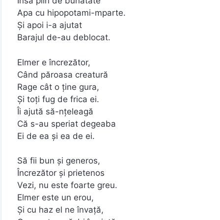
Însă plin de bunătate
Apa cu hipopotami-mparte.
Și apoi i-a ajutat
Barajul de-au deblocat.
Elmer e încrezător,
Când păroasa creatură
Rage cât o ține gura,
Și toți fug de frica ei.
Îi ajută să-nțeleagă
Că s-au speriat degeaba
Ei de ea și ea de ei.
Să fii bun și generos,
Încrezător și prietenos
Vezi, nu este foarte greu.
Elmer este un erou,
Și cu haz el ne învață,