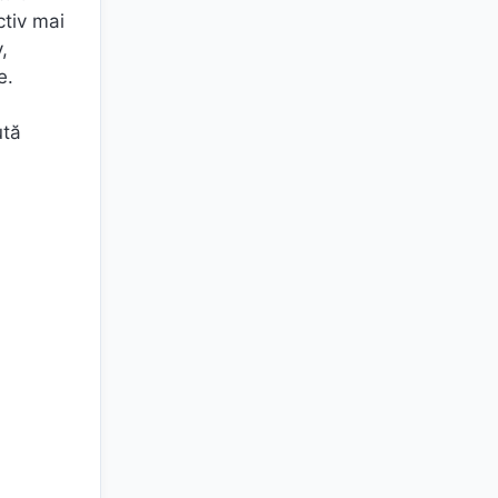
ctiv mai
,
e.
ută