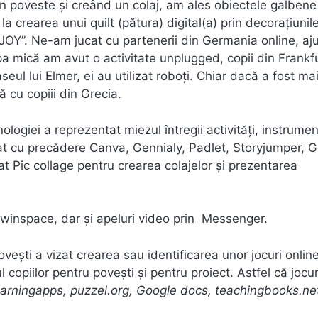
in poveste și creând un colaj, am ales obiectele galbene
a crearea unui quilt (pătura) digital(a) prin decorațiunil
”JOY”. Ne-am jucat cu partenerii din Germania online, a
rupa mică am avut o activitate unplugged, copii din Frankf
l lui Elmer, ei au utilizat roboți. Chiar dacă a fost mai 
 cu copiii din Grecia.
ologiei a reprezentat miezul întregii activități, instrume
ilizat cu precădere Canva, Gennialy, Padlet, Storyjumper, 
Pic collage pentru crearea colajelor și prezentarea
n Twinspace, dar și apeluri video prin Messenger.
ești a vizat crearea sau identificarea unor jocuri online
copiilor pentru povești și pentru proiect. Astfel că jocur
learningapps, puzzel.org, Google docs, teachingbooks.ne