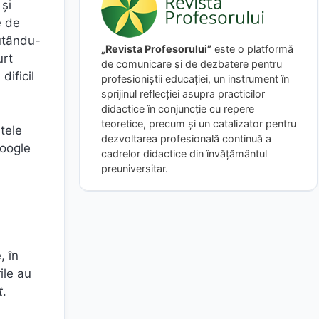
 și
e de
jutându-
„Revista Profesorului”
este o platformă
urt
de comunicare și de dezbatere pentru
dificil
profesioniștii educației, un instrument în
sprijinul reflecției asupra practicilor
didactice în conjuncție cu repere
teoretice, precum și un catalizator pentru
ntele
dezvoltarea profesională continuă a
Google
cadrelor didactice din învățământul
preuniversitar.
, în
ile au
t
.