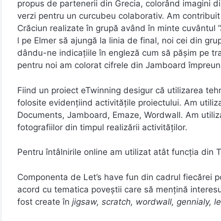
propus de partenerii din Grecia, colorând imagini d
verzi pentru un curcubeu colaborativ. Am contribuit l
Crăciun realizate în grupă având în minte cuvântul 
l pe Elmer să ajungă la linia de final, noi cei din g
dându-ne indicațiile în engleză cum să pășim pe traseu
pentru noi am colorat cifrele din Jamboard împreună
Fiind un proiect eTwinning desigur că utilizarea tehn
folosite evidențiind activitățile proiectului. Am ut
Documents, Jamboard, Emaze, Wordwall. Am utilizat 
fotografiilor din timpul realizării activităților.
Pentru întâlnirile online am utilizat atât funcția di
Componenta de Let’s have fun din cadrul fiecărei pov
acord cu tematica poveștii care să mențină interesul 
fost create în
jigsaw, scratch, wordwall, gennialy, 