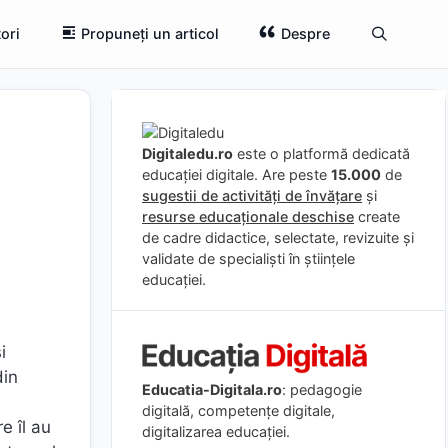
ori
Propuneți un articol
Despre
Digitaledu.ro
este o platformă dedicată
educației digitale. Are peste
15.000
de
sugestii de activități de învățare
și
resurse educaționale deschise
create
de cadre didactice, selectate, revizuite și
validate de specialiști în științele
educației.
i
din
Educatia-Digitala.ro
: pedagogie
digitală, competențe digitale,
e îl au
digitalizarea educației.