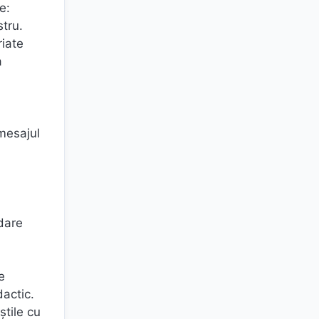
e:
stru.
riate
a
 mesajul
dare
e
actic.
știle cu