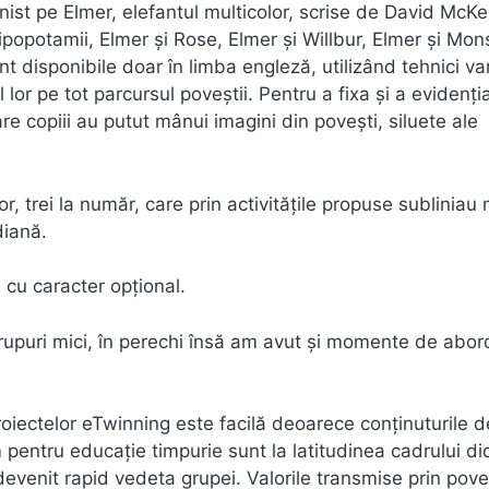
onist pe Elmer, elefantul multicolor, scrise de David McKe
ipopotamii, Elmer și Rose, Elmer și Willbur, Elmer și Mon
nt disponibile doar în limba engleză, utilizând tehnici va
 lor pe tot parcursul poveștii. Pentru a fixa și a evidenți
re copiii au putut mânui imagini din povești, siluete ale
, trei la număr, care prin activitățile propuse subliniau
diană.
 cu caracter opțional.
grupuri mici, în perechi însă am avut și momente de abor
roiectelor eTwinning este facilă deoarece conținuturile d
entru educație timpurie sunt la latitudinea cadrului did
devenit rapid vedeta grupei. Valorile transmise prin pove