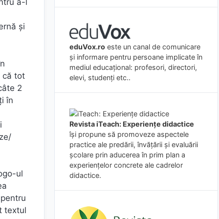
ntru a-l
ernă și
eduVox.ro
este un canal de comunicare
și informare pentru persoane implicate în
în
mediul educațional: profesori, directori,
 că tot
elevi, studenți etc..
câte 2
i în
i
Revista iTeach: Experienţe didactice
îşi propune să promoveze aspectele
ze/
practice ale predării, învăţării şi evaluării
şcolare prin aducerea în prim plan a
experienţelor concrete ale cadrelor
ogo-ul
didactice.
ea
 pentru
 textul