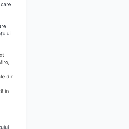
 care
are
țului
xt
Miro,
le din
că în
tului