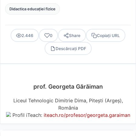
Didactica educației fizice
2.446
0
Share
Copiați URL
Descărcați PDF
PDF
prof. Georgeta Gărăiman
Liceul Tehnologic Dimitrie Dima, Pitești (Argeş),
România
Profil iTeach:
iteach.ro/profesor/georgeta.garaiman