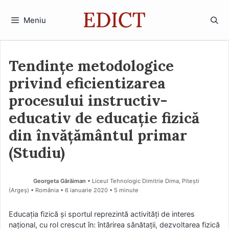
Sari
la
Meniu
conținut
Tendinţe metodologice
privind eficientizarea
procesului instructiv-
educativ de educație fizică
din învățământul primar
(Studiu)
Georgeta Gărăiman
• Liceul Tehnologic Dimitrie Dima, Pitești
(Argeş) • România
6 ianuarie 2020
• 5 minute
Educaţia fizică şi sportul reprezintă activităţi de interes
naţional, cu rol crescut în: întărirea sănătaţii, dezvoltarea fizică