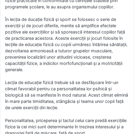
fizice practicate în conformitate cu cerinţele stabilite prin
programele şcolare, le au asupra organismului copiilor.
În lecția de ducație fizică și sport se folosesc o serie de
exerciţii şi de jocuri diferite, menite să amplifice efectele
pozitive ale exerciţiilor şi să sporească interesul copiilor faţă
de practicarea acestora. Aceste exerciţii şi jocuri folosite în
lecţiile de educaţie fizică cu copiii urmăresc întărirea sănătaţii,
dezvoltarea armonioasă a tuturor grupelor musculare,
prevenirea localizării unor atitudini vicioase, creşterea
capacităţii fizice, a indicilor morfofuncţionali şi a motricităţii
generale.
Lecţia de educaţie fizică trebuie să se desfăşoare într-un
climat favorabil pentru ca personalitatea lor psihică şi
biologică să se manifeste în mod natural. Acest climat elimină
în mare parte timiditatea, stângăcia şi teama unor copii faţă
de unele exerciţii din lecţie.
Personalitatea, priceperea şi tactul celui care predă exerciţiile
fizice la cei mici sunt determinante în trezirea interesului şi a
dragostei faţă de mişcare, faţă de sport.