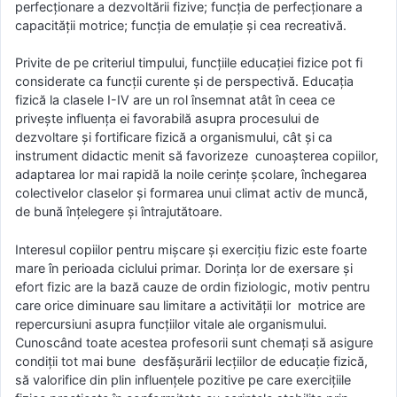
perfecţionare a dezvoltării fizive; funcţia de perfecţionare a
capacităţii motrice; funcţia de emulaţie şi cea recreativă.
Privite de pe criteriul timpului, funcţiile educaţiei fizice pot fi
considerate ca funcţii curente şi de perspectivă. Educaţia
fizică la clasele I-IV are un rol însemnat atât în ceea ce
priveşte influenţa ei favorabilă asupra procesului de
dezvoltare şi fortificare fizică a organismului, cât şi ca
instrument didactic menit să favorizeze cunoaşterea copiilor,
adaptarea lor mai rapidă la noile cerinţe şcolare, închegarea
colectivelor claselor şi formarea unui climat activ de muncă,
de bună înţelegere şi întrajutătoare.
Interesul copiilor pentru mişcare şi exerciţiu fizic este foarte
mare în perioada ciclului primar. Dorinţa lor de exersare şi
efort fizic are la bază cauze de ordin fiziologic, motiv pentru
care orice diminuare sau limitare a activităţii lor motrice are
repercursiuni asupra funcţiilor vitale ale organismului.
Cunoscând toate acestea profesorii sunt chemaţi să asigure
condiţii tot mai bune desfăşurării lecţiilor de educaţie fizică,
să valorifice din plin influenţele pozitive pe care exerciţiile