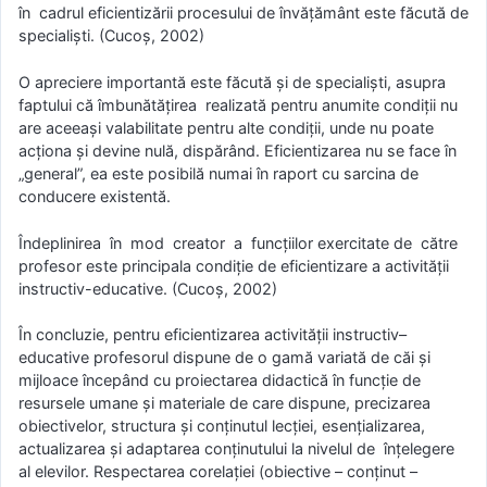
în cadrul eficientizării procesului de învăţământ este făcută de
specialişti. (Cucoş, 2002)
O apreciere importantă este făcută şi de specialişti, asupra
faptului că îmbunătăţirea realizată pentru anumite condiţii nu
are aceeaşi valabilitate pentru alte condiţii, unde nu poate
acţiona şi devine nulă, dispărând. Eficientizarea nu se face în
„general”, ea este posibilă numai în raport cu sarcina de
conducere existentă.
Îndeplinirea în mod creator a funcţiilor exercitate de către
profesor este principala condiţie de eficientizare a activităţii
instructiv-educative. (Cucoş, 2002)
În concluzie, pentru eficientizarea activităţii instructiv–
educative profesorul dispune de o gamă variată de căi şi
mijloace începând cu proiectarea didactică în funcţie de
resursele umane şi materiale de care dispune, precizarea
obiectivelor, structura şi conţinutul lecţiei, esenţializarea,
actualizarea şi adaptarea conţinutului la nivelul de înţelegere
al elevilor. Respectarea corelaţiei (obiective – conţinut –