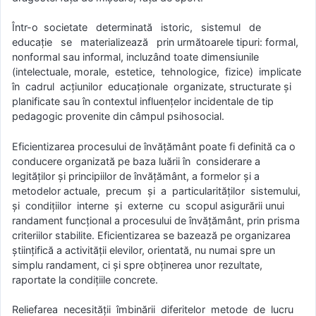
Într-o societate determinată istoric, sistemul de
educaţie se materializează prin următoarele tipuri: formal,
nonformal sau informal, incluzând toate dimensiunile
(intelectuale, morale, estetice, tehnologice, fizice) implicate
în cadrul acţiunilor educaţionale organizate, structurate şi
planificate sau în contextul influenţelor incidentale de tip
pedagogic provenite din câmpul psihosocial.
Eficientizarea procesului de învăţământ poate fi definită ca o
conducere organizată pe baza luării în considerare a
legităţilor şi principiilor de învăţământ, a formelor şi a
metodelor actuale, precum şi a particularităţilor sistemului,
şi condiţiilor interne şi externe cu scopul asigurării unui
randament funcţional a procesului de învăţământ, prin prisma
criteriilor stabilite. Eficientizarea se bazează pe organizarea
ştiinţifică a activităţii elevilor, orientată, nu numai spre un
simplu randament, ci şi spre obţinerea unor rezultate,
raportate la condiţiile concrete.
Reliefarea necesităţii îmbinării diferitelor metode de lucru