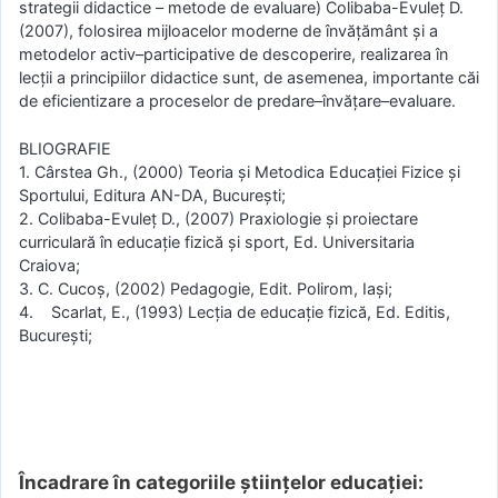
strategii didactice – metode de evaluare) Colibaba-Evuleţ D.
(2007), folosirea mijloacelor moderne de învăţământ şi a
metodelor activ–participative de descoperire, realizarea în
lecţii a principiilor didactice sunt, de asemenea, importante căi
de eficientizare a proceselor de predare–învăţare–evaluare.
BLIOGRAFIE
1. Cârstea Gh., (2000) Teoria şi Metodica Educaţiei Fizice şi
Sportului, Editura AN-DA, Bucureşti;
2. Colibaba-Evuleţ D., (2007) Praxiologie şi proiectare
curriculară în educaţie fizică şi sport, Ed. Universitaria
Craiova;
3. C. Cucoş, (2002) Pedagogie, Edit. Polirom, Iaşi;
4. Scarlat, E., (1993) Lecţia de educaţie fizică, Ed. Editis,
Bucureşti;
Încadrare în categoriile științelor educației: