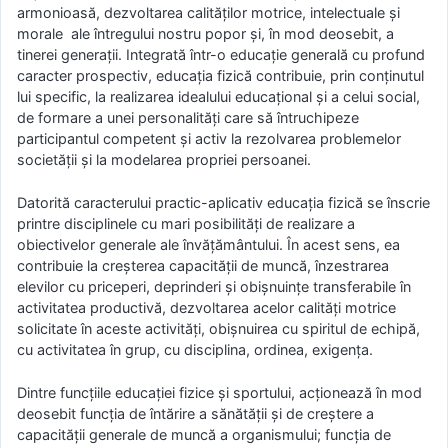
armonioasă, dezvoltarea calităţilor motrice, intelectuale şi
morale ale întregului nostru popor şi, în mod deosebit, a
tinerei generaţii. Integrată într-o educaţie generală cu profund
caracter prospectiv, educaţia fizică contribuie, prin conţinutul
lui specific, la realizarea idealului educaţional şi a celui social,
de formare a unei personalităţi care să întruchipeze
participantul competent şi activ la rezolvarea problemelor
societăţii şi la modelarea propriei persoanei.
Datorită caracterului practic-aplicativ educaţia fizică se înscrie
printre disciplinele cu mari posibilităţi de realizare a
obiectivelor generale ale învăţământului. În acest sens, ea
contribuie la creşterea capacităţii de muncă, înzestrarea
elevilor cu priceperi, deprinderi şi obişnuinţe transferabile în
activitatea productivă, dezvoltarea acelor calităţi motrice
solicitate în aceste activităţi, obişnuirea cu spiritul de echipă,
cu activitatea în grup, cu disciplina, ordinea, exigenţa.
Dintre funcţiile educaţiei fizice şi sportului, acţionează în mod
deosebit funcţia de întărire a sănătăţii şi de creştere a
capacităţii generale de muncă a organismului; funcţia de