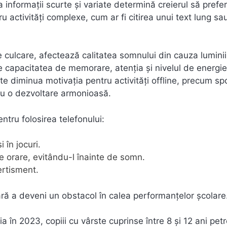
informații scurte și variate determină creierul să prefe
activități complexe, cum ar fi citirea unui text lung sa
de culcare, afectează calitatea somnului din cauza luminii
 capacitatea de memorare, atenția și nivelul de energie
e diminua motivația pentru activități offline, precum spo
tru o dezvoltare armonioasă.
ntru folosirea telefonului:
 în jocuri.
le orare, evitându-l înainte de somn.
ertisment.
ără a deveni un obstacol în calea performanțelor școlare
în 2023, copiii cu vârste cuprinse între 8 și 12 ani petr