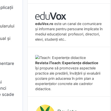
plicații
eduVox.ro
este un canal de comunicare
larului
și informare pentru persoane implicate în
mediul educațional: profesori, directori,
ual și
elevi, studenți etc..
Revista iTeach: Experienţe didactice
imentare
îşi propune să promoveze aspectele
practice ale predării, învăţării şi evaluării
şcolare prin aducerea în prim plan a
i
experienţelor concrete ale cadrelor
unci
didactice.
ce scade