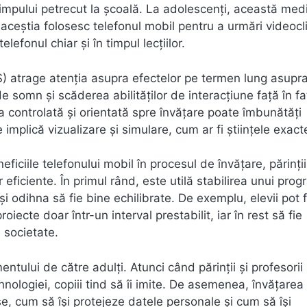
 timpului petrecut la școală. La adolescenți, această med
aceștia folosesc telefonul mobil pentru a urmări videocli
lefonul chiar și în timpul lecțiilor.
S) atrage atenția asupra efectelor pe termen lung asupr
de somn și scăderea abilităților de interacțiune față în fa
ea controlată și orientată spre învățare poate îmbunătăți
mplică vizualizare și simulare, cum ar fi științele exact
iciile telefonului mobil în procesul de învățare, părinții
 eficiente. În primul rând, este utilă stabilirea unui pro
r și odihna să fie bine echilibrate. De exemplu, elevii pot f
iecte doar într-un interval prestabilit, iar în rest să fie
e societate.
ului de către adulți. Atunci când părinții și profesorii
ologiei, copiii tind să îi imite. De asemenea, învățarea
se, cum să își protejeze datele personale și cum să își