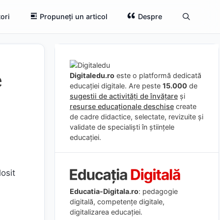
ori
Propuneți un articol
Despre
e
Digitaledu.ro
este o platformă dedicată
educației digitale. Are peste
15.000
de
sugestii de activități de învățare
și
resurse educaționale deschise
create
de cadre didactice, selectate, revizuite și
validate de specialiști în științele
educației.
losit
.
Educatia-Digitala.ro
: pedagogie
digitală, competențe digitale,
digitalizarea educației.