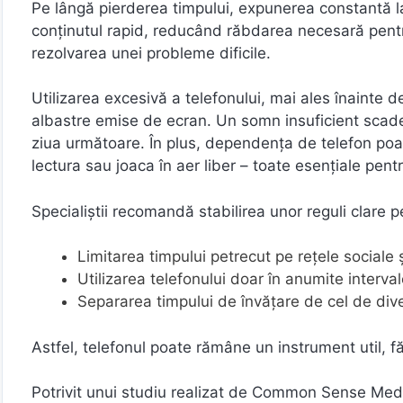
Pe lângă pierderea timpului, expunerea constantă la 
conținutul rapid, reducând răbdarea necesară pentru 
rezolvarea unei probleme dificile.
Utilizarea excesivă a telefonului, mai ales înainte 
albastre emise de ecran. Un somn insuficient scade
ziua următoare. În plus, dependența de telefon poat
lectura sau joaca în aer liber – toate esențiale pen
Specialiștii recomandă stabilirea unor reguli clare pe
Limitarea timpului petrecut pe rețele sociale și
Utilizarea telefonului doar în anumite interva
Separarea timpului de învățare de cel de div
Astfel, telefonul poate rămâne un instrument util, f
Potrivit unui studiu realizat de Common Sense Media 