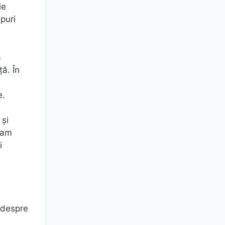
ie
puri
a
ță. În
e.
 și
gram
i
 despre