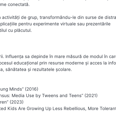
lume conectată.
în activități de grup, transformându-le din surse de distr
plicațiile pentru experimente virtuale sau prezentările
ilul cu plăcutul.
ării. Influența sa depinde în mare măsură de modul în ca
procesul educațional prin resurse moderne și acces la inf
a, sănătatea și rezultatele școlare.
oung Minds” (2016)
sus: Media Use by Tweens and Teens” (2021)
dren” (2023)
ed Kids Are Growing Up Less Rebellious, More Tolerant