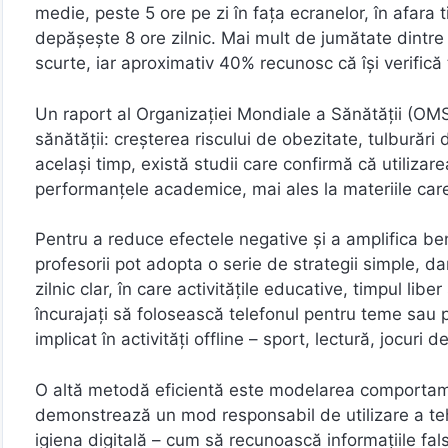
medie, peste 5 ore pe zi în fața ecranelor, în afara
depășește 8 ore zilnic. Mai mult de jumătate dintre 
scurte, iar aproximativ 40% recunosc că își verifică te
Un raport al Organizației Mondiale a Sănătății (OM
sănătății: creșterea riscului de obezitate, tulburări 
același timp, există studii care confirmă că utilizar
performanțele academice, mai ales la materiile care i
Pentru a reduce efectele negative și a amplifica benef
profesorii pot adopta o serie de strategii simple, dar
zilnic clar, în care activitățile educative, timpul libe
încurajați să folosească telefonul pentru teme sau pro
implicat în activități offline – sport, lectură, jocuri d
O altă metodă eficientă este modelarea comportament
demonstrează un mod responsabil de utilizare a tehn
igiena digitală – cum să recunoască informațiile fal