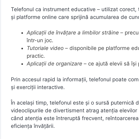
Telefonul ca instrument educative – utilizat corect, t
și platforme online care sprijină acumularea de cuno
Aplicații de învățare a limbilor străine
– precu
într-un joc.
Tutoriale video
– disponibile pe platforme edu
practic.
Aplicații de organizare
– ce ajută elevii să își
Prin accesul rapid la informații, telefonul poate com
și exerciții interactive.
În același timp, telefonul este și o sursă puternică de
videoclipurile de divertisment atrag atenția elevilor 
când atenția este întreruptă frecvent, reîntoarcerea
eficiența învățării.