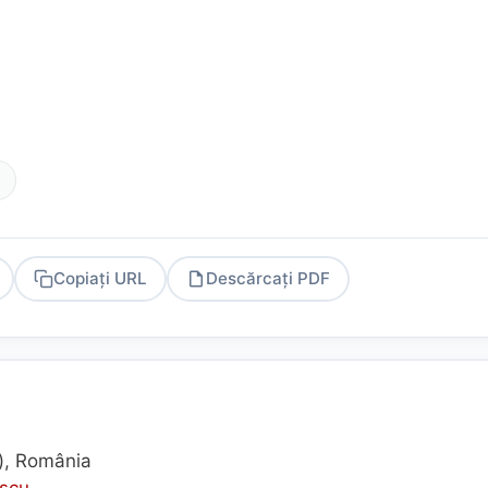
e
Copiați URL
Descărcați PDF
PDF
i), România
escu