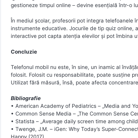
gestioneze timpul online – devine esențială într-o 
În mediul școlar, profesorii pot integra telefoanele 
instrumente educative. Jocurile de tip quiz online, a
interactive pot capta atenția elevilor și pot îmbina ut
Concluzie
Telefonul mobil nu este, în sine, un inamic al învăț
folosit. Folosit cu responsabilitate, poate susține 
Utilizat fără măsură, însă, poate afecta concentrare
Bibliografie
• American Academy of Pediatrics – „Media and Y
• Common Sense Media – „The Common Sense Cen
• Statista – „Average daily screen time among chil
• Twenge, J.M. – iGen: Why Today’s Super-Connect
Happy (2017)