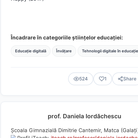
Încadrare în categoriile științelor educației:
Educație digitală
Învățare
Tehnologii digitale în educați
524
1
Share
prof. Daniela Iordăchescu
Școala Gimnazială Dimitrie Cantemir, Matca (Galaţ
Profil iTeach:
iteach.ro/profesor/daniela.iordach