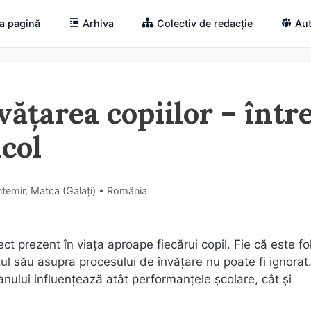
a pagină
Arhiva
Colectiv de redacție
Aut
vățarea copiilor – într
acol
temir, Matca (Galaţi) • România
ct prezent în viața aproape fiecărui copil. Fie că este fo
l său asupra procesului de învățare nu poate fi ignorat
anului influențează atât performanțele școlare, cât și