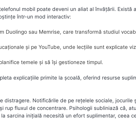
elefonul mobil poate deveni un aliat al învățării. Există a
ștințe într-un mod interactiv:
m Duolingo sau Memrise, care transformă studiul vocabu
caționale și pe YouTube, unde lecțiile sunt explicate viz
 planifice temele și să își gestioneze timpul.
pleta explicațiile primite la școală, oferind resurse supl
 distragere. Notificările de pe rețelele sociale, jocurile ș
și rup fluxul de concentrare. Psihologii subliniază că, at
 la sarcina inițială necesită un efort suplimentar, ceea 