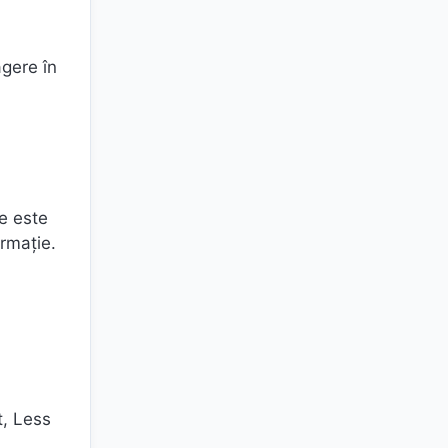
agere în
re este
ormație.
, Less