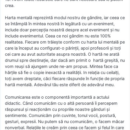
crea.
Harta mentală reprezintă modul nostru de gândire, iar ceea ce
se întâmplă în mintea nostră în legătură cu un eveniment,
include doar percepția noastră despre acel eveniment și nu
include evenimentul. Ceea ce noi gândim nu este 100%
realitatea. Fiecare om trăiește conform cu harta lui mentală pe
care la început au configurat-o părinții, apoi profesorii și toți
cei care au avut autoritate asupra noastră. O hartă ne arată
drumul spre destinație, dar dacă am primit o hartă greșită, nu
vom reuși să ajungem unde ne-am propus. Mintea face ca
hărțile să fie o copie inexactă a realității. In relația cu ceilalți,
toți avem dreptate, căci fiecare răspunde în funcție de propria
hartă mentală. Adevărul tău este diferit de adevărul meu.
Comunicarea este o componentă importantă a actului
didactic. Când comunicăm cu o altă persoană îi percepem
răspunsul și reacționăm cu propriile noastre gânduri și
sentimente. Comunicăm prin cuvinte, tonul vocii, postură,
gesturi, expresii. Nu putem să nu comunicăm, o facem măcar
nonverbal. Relațiile le creăm prin ceea ce facem și felul în care