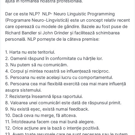
ajută în formarea noastră profesională.
Dar ce este NLP? NLP- Neuro Linguistic Programming
(Programare Neuro-Lingvistică) este un concept relativ recent
care operează cu modele de gândire. Bazele au fost puse de
Richard Bandler si John Grinder și facilitează schimbarea
personală. NLP pornește de la câteva premise:
1. Harta nu este teritoriul.
2. Oamenii răspund în conformitate cu hărțile lor.
3. Nu putem să nu comunicăm.
4. Corpul și mintea noastră se influențează reciproc.
5. Persoana nu este același lucru cu comportamentul.
6. Persoana cea mai flexibilă exercită cea mai mare influență
asupra sistemului.
7. Rezistența înseamnă lipsa raportului.
8. Valoarea unei comunicări este dată de răspunsul primit.
9. Nu există eșec, există numai feedback.
10. Dacă ceva nu merge, fă altceva.
11. Întotdeauna facem cea mai bună alegere.
12. Orice acțiune are la bază o intenție pozitivă.
13. Avem toate resursele care ne sunt necesare sau le putem