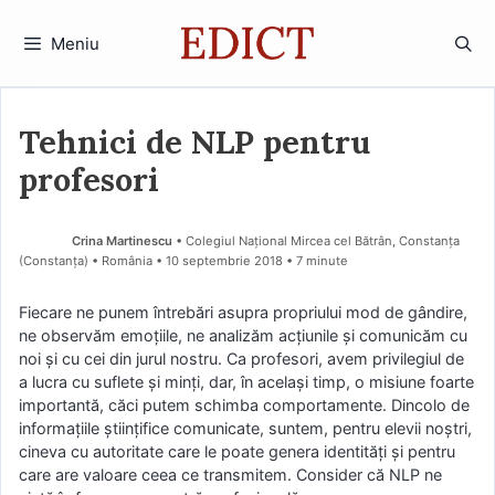
Sari
la
Meniu
conținut
Tehnici de NLP pentru
profesori
Crina Martinescu
• Colegiul Național Mircea cel Bătrân, Constanța
(Constanţa) • România
10 septembrie 2018
• 7 minute
Fiecare ne punem întrebări asupra propriului mod de gândire,
ne observăm emoțiile, ne analizăm acțiunile și comunicăm cu
noi și cu cei din jurul nostru. Ca profesori, avem privilegiul de
a lucra cu suflete și minți, dar, în același timp, o misiune foarte
importantă, căci putem schimba comportamente. Dincolo de
informațiile științifice comunicate, suntem, pentru elevii noștri,
cineva cu autoritate care le poate genera identități și pentru
care are valoare ceea ce transmitem. Consider că NLP ne