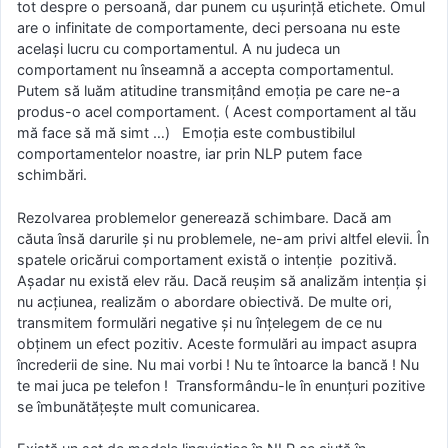
tot despre o persoană, dar punem cu ușurință etichete. Omul
are o infinitate de comportamente, deci persoana nu este
același lucru cu comportamentul. A nu judeca un
comportament nu înseamnă a accepta comportamentul.
Putem să luăm atitudine transmițând emoția pe care ne-a
produs-o acel comportament. ( Acest comportament al tău
mă face să mă simt …) Emoția este combustibilul
comportamentelor noastre, iar prin NLP putem face
schimbări.
Rezolvarea problemelor generează schimbare. Dacă am
căuta însă darurile și nu problemele, ne-am privi altfel elevii. În
spatele oricărui comportament există o intenție pozitivă.
Așadar nu există elev rău. Dacă reușim să analizăm intenția și
nu acțiunea, realizăm o abordare obiectivă. De multe ori,
transmitem formulări negative și nu înțelegem de ce nu
obținem un efect pozitiv. Aceste formulări au impact asupra
încrederii de sine. Nu mai vorbi ! Nu te întoarce la bancă ! Nu
te mai juca pe telefon ! Transformându-le în enunțuri pozitive
se îmbunătățește mult comunicarea.