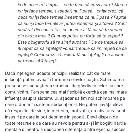
ia de mine tot timpul . –ce te face să crezi asta ? Mereu
nu își face temele, ( așadar) nu îi pasă.- chiar crezi că
dacă nu își face temele înseamnă că nu îi pasă ? Faptul
că nu își face temele ar putea însemna și altceva ? Sunt
supărat din cauza ta. –ce anume ai făcut să te superi
din cauza mea ? Cum aș putea eu forța să te superi ?
Este obligatoriu să te simți supărat ? De ce trebuie să
îți repet ca să înțelegi? –chiar trebuie să îmi repeți ca să
înțeleg? Chiar crezi că niciodată nu înțeleg ? ce anume
ar trebui să înțeleg?
Dacă înțelegem aceste principii, realizăm cât de mare
influență putem avea în formarea elevilor noștri. Schimbarea
presupune cunoașterea structurii de gândire a celor cu care
comunicăm. Persoana cea mai flexibilă exercită cea mai mare
influență asupra sistemului, așadar să fim noi schimbarea pe
care o dorim în sistemul educațional. Ne putem învăța elevii
că respectul de sine, încrederea, motivația, creativitatea sunt
însușiri pe care le pot deprinde în școală. Elevii dispun de
toate resursele de care au nevoie pentru a-și îmbogăți hărțile
mentale și pentru a descoperi diferența dintre eșec și succes.