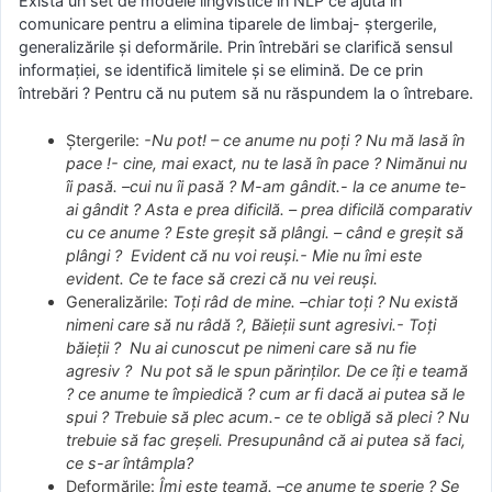
Există un set de modele lingvistice în NLP ce ajută în
comunicare pentru a elimina tiparele de limbaj- ștergerile,
generalizările și deformările. Prin întrebări se clarifică sensul
informației, se identifică limitele și se elimină. De ce prin
întrebări ? Pentru că nu putem să nu răspundem la o întrebare.
Ștergerile:
-Nu pot! – ce anume nu poți ? Nu mă lasă în
pace !- cine, mai exact, nu te lasă în pace ? Nimănui nu
îi pasă. –cui nu îi pasă ? M-am gândit.- la ce anume te-
ai gândit ? Asta e prea dificilă. – prea dificilă comparativ
cu ce anume ? Este greșit să plângi. – când e greșit să
plângi ? Evident că nu voi reuși.- Mie nu îmi este
evident. Ce te face să crezi că nu vei reuși.
Generalizările:
Toți râd de mine. –chiar toți ? Nu există
nimeni care să nu râdă ?, Băieții sunt agresivi.- Toți
băieții ? Nu ai cunoscut pe nimeni care să nu fie
agresiv ? Nu pot să le spun părinților. De ce îți e teamă
? ce anume te împiedică ? cum ar fi dacă ai putea să le
spui ? Trebuie să plec acum.- ce te obligă să pleci ? Nu
trebuie să fac greșeli. Presupunând că ai putea să faci,
ce s-ar întâmpla?
Deformările:
Îmi este teamă. –ce anume te sperie ? Se