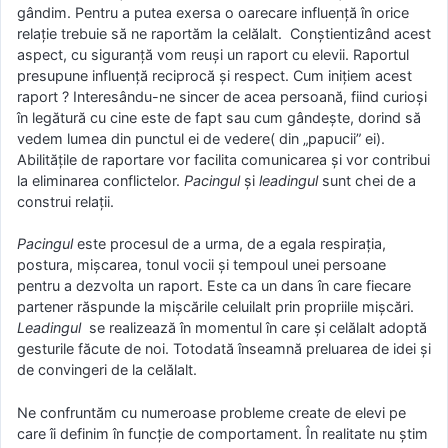
gândim. Pentru a putea exersa o oarecare influență în orice
relație trebuie să ne raportăm la celălalt. Conștientizând acest
aspect, cu siguranță vom reuși un raport cu elevii. Raportul
presupune influență reciprocă și respect. Cum inițiem acest
raport ? Interesându-ne sincer de acea persoană, fiind curioși
în legătură cu cine este de fapt sau cum gândește, dorind să
vedem lumea din punctul ei de vedere( din „papucii” ei).
Abilitățile de raportare vor facilita comunicarea și vor contribui
la eliminarea conflictelor.
Pacingul
și
leadingul
sunt chei de a
construi relații.
Pacingul
este procesul de a urma, de a egala respirația,
postura, mișcarea, tonul vocii și tempoul unei persoane
pentru a dezvolta un raport. Este ca un dans în care fiecare
partener răspunde la mișcările celuilalt prin propriile mișcări.
Leadingul
se realizează în momentul în care și celălalt adoptă
gesturile făcute de noi. Totodată înseamnă preluarea de idei și
de convingeri de la celălalt.
Ne confruntăm cu numeroase probleme create de elevi pe
care îi definim în funcție de comportament. În realitate nu știm