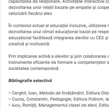
capacitatea de relaționare. Activitățile interactive c
dezvoltarea unor relații bazate pe empatie și cooper
valorizării fiecărui elev.
În contextul actual al educației incluzive, utilizarea
dezvoltarea unui climat educațional bazat pe respect
educațional facilitează integrarea elevilor cu CES ș
creativă și motivantă.
Prin implicarea activă a elevilor și prin colaborarea 
instrumente eficiente de formare a competențelor s
societatea contemporană.
Bibliografie selectivă
– Cerghit, Ioan,
Metode de învățământ,
Editura Did
– Cucoș, Constantin,
Pedagogie,
Editura Polirom, Ia
– Iucu, Romiță,
Managementul clasei de elevi
, Edit