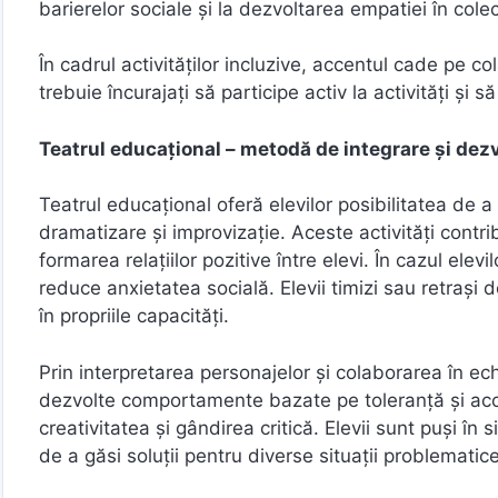
barierelor sociale și la dezvoltarea empatiei în colec
În cadrul activităților incluzive, accentul cade pe col
trebuie încurajați să participe activ la activități și să
Teatrul educațional – metodă de integrare și dez
Teatrul educațional oferă elevilor posibilitatea de a 
dramatizare și improvizație. Aceste activități contri
formarea relațiilor pozitive între elevi. În cazul ele
reduce anxietatea socială. Elevii timizi sau retrași de
în propriile capacități.
Prin interpretarea personajelor și colaborarea în ech
dezvolte comportamente bazate pe toleranță și accep
creativitatea și gândirea critică. Elevii sunt puși în
de a găsi soluții pentru diverse situații problematice