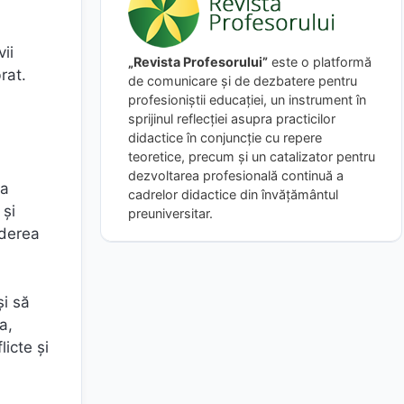
vii
„Revista Profesorului”
este o platformă
brat.
de comunicare și de dezbatere pentru
profesioniștii educației, un instrument în
sprijinul reflecției asupra practicilor
didactice în conjuncție cu repere
teoretice, precum și un catalizator pentru
dezvoltarea profesională continuă a
la
cadrelor didactice din învățământul
 și
preuniversitar.
ederea
și să
a,
licte și