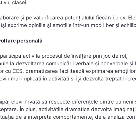
tivul clasei.
aborare și pe valorificarea potențialului fiecărui elev. Ele
 își exprime opiniile și emoțiile într-un mod liber și echili
voltare personală
participa activ la procesul de învățare prin joc de rol,
buie la dezvoltarea comunicării verbale și nonverbale și 
vilor cu CES, dramatizarea facilitează exprimarea emoțiilor
vin mai implicați în activități și își dezvoltă treptat încr
ipă, elevii învață să respecte diferențele dintre oameni 
tare. În plus, activitățile dramatice dezvoltă imaginați
 situația de a interpreta comportamente, de a analiza conf
.