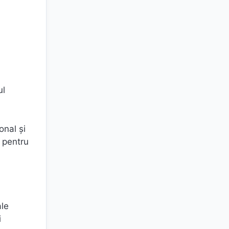
ă
ul
onal și
i pentru
ale
i