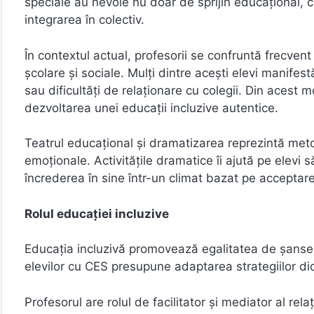
speciale au nevoie nu doar de sprijin educațional, ci
integrarea în colectiv.
În contextul actual, profesorii se confruntă frecvent 
școlare și sociale. Mulți dintre acești elevi manifest
sau dificultăți de relaționare cu colegii. Din acest mo
dezvoltarea unei educații incluzive autentice.
Teatrul educațional și dramatizarea reprezintă met
emoționale. Activitățile dramatice îi ajută pe elevi s
încrederea în sine într-un climat bazat pe acceptare
Rolul educației incluzive
Educația incluzivă promovează egalitatea de șanse și
elevilor cu CES presupune adaptarea strategiilor di
Profesorul are rolul de facilitator și mediator al relaț