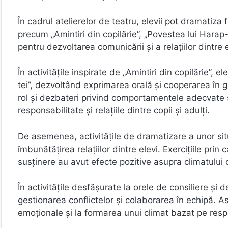
În cadrul atelierelor de teatru, elevii pot dramatiza 
precum „Amintiri din copilărie”, „Povestea lui Harap
pentru dezvoltarea comunicării și a relațiilor dintre e
În activitățile inspirate de „Amintiri din copilărie”,
tei”, dezvoltând exprimarea orală și cooperarea în gru
rol și dezbateri privind comportamentele adecvate ș
responsabilitate și relațiile dintre copii și adulți.
De asemenea, activitățile de dramatizare a unor situa
îmbunătățirea relațiilor dintre elevi. Exercițiile pri
susținere au avut efecte pozitive asupra climatului c
În activitățile desfășurate la orele de consiliere și d
gestionarea conflictelor și colaborarea în echipă. Ast
emoționale și la formarea unui climat bazat pe resp