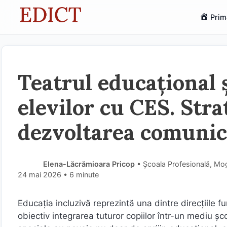
Sari
Prim
la
conținut
Teatrul educațional 
elevilor cu CES. Stra
dezvoltarea comunicăr
Elena-Lăcrămioara Pricop
• Școala Profesională, Mog
24 mai 2026
• 6 minute
Educația incluzivă reprezintă una dintre direcțiil
obiectiv integrarea tuturor copiilor într-un mediu șc