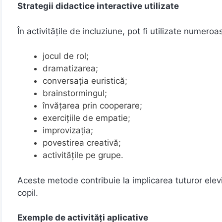
Strategii didactice interactive utilizate
În activitățile de incluziune, pot fi utilizate numero
jocul de rol;
dramatizarea;
conversația euristică;
brainstormingul;
învățarea prin cooperare;
exercițiile de empatie;
improvizația;
povestirea creativă;
activitățile pe grupe.
Aceste metode contribuie la implicarea tuturor elevilo
copil.
Exemple de activități aplicative