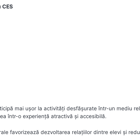
cu CES
icipă mai ușor la activități desfășurate într-un mediu rel
a într-o experiență atractivă și accesibilă.
rale favorizează dezvoltarea relațiilor dintre elevi și red