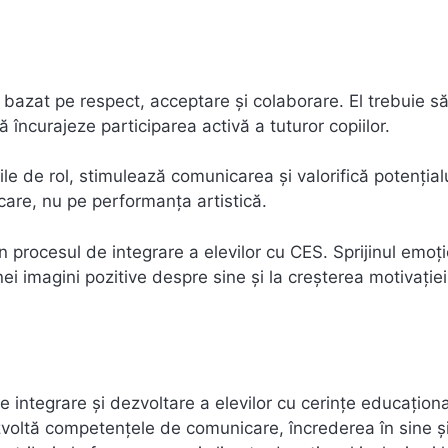
 bazat pe respect, acceptare și colaborare. El trebuie s
să încurajeze participarea activă a tuturor copiilor.
ile de rol, stimulează comunicarea și valorifică potențial
icare, nu pe performanța artistică.
n procesul de integrare a elevilor cu CES. Sprijinul emoți
i imagini pozitive despre sine și la creșterea motivație
 integrare și dezvoltare a elevilor cu cerințe educațion
dezvoltă competențele de comunicare, încrederea în sine ș