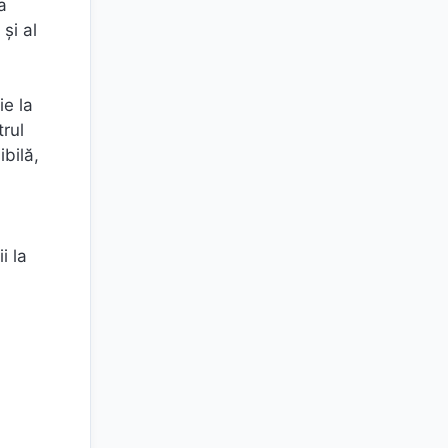
a
și al
ie la
trul
bilă,
i la