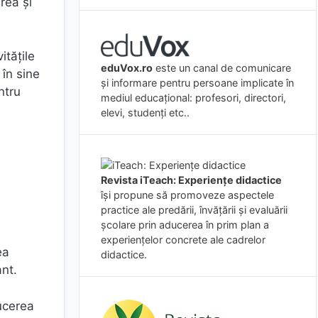
rea și
itățile
eduVox.ro
este un canal de comunicare
 în sine
și informare pentru persoane implicate în
ntru
mediul educațional: profesori, directori,
elevi, studenți etc..
Revista iTeach: Experienţe didactice
îşi propune să promoveze aspectele
practice ale predării, învăţării şi evaluării
şcolare prin aducerea în prim plan a
experienţelor concrete ale cadrelor
ea
didactice.
ant.
ducerea