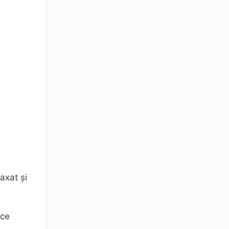
axat și
uce