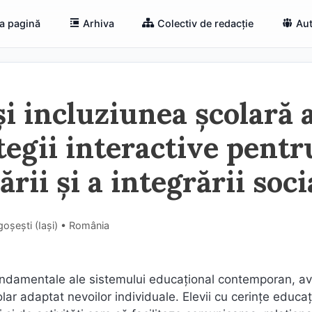
a pagină
Arhiva
Colectiv de redacție
Aut
și incluziunea școlară 
tegii interactive pentr
ii și a integrării soci
oșești (Iaşi) • România
e fundamentale ale sistemului educațional contemporan, a
olar adaptat nevoilor individuale. Elevii cu cerințe educa