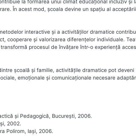
ontribuie la formarea unui climat educațional incluziv și l
are. În acest mod, școala devine un spațiu al acceptării 
 metodelor interactive și a activităților dramatice contribu
, cooperare și valorizarea diferențelor individuale. Tea
i transformă procesul de învățare într-o experiență accesi
dintre școală și familie, activitățile dramatice pot deveni
ociale, emoționale și comunicaționale necesare adaptări
actică și Pedagogică, București, 2006.
și, 2002.
ura Polirom, Iași, 2006.