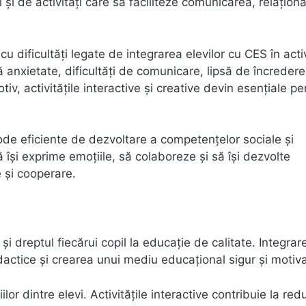
 și de activități care să faciliteze comunicarea, relaționa
cu dificultăți legate de integrarea elevilor cu CES în activ
ă anxietate, dificultăți de comunicare, lipsă de încredere
tiv, activitățile interactive și creative devin esențiale pe
ode eficiente de dezvoltare a competențelor sociale și
ă își exprime emoțiile, să colaboreze și să își dezvolte
 și cooperare.
 dreptul fiecărui copil la educație de calitate. Integrar
dactice și crearea unui mediu educațional sigur și motiv
iilor dintre elevi. Activitățile interactive contribuie la re