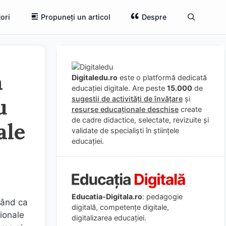
ori
Propuneți un articol
Despre
a
Digitaledu.ro
este o platformă dedicată
educației digitale. Are peste
15.000
de
u
sugestii de activități de învățare
și
resurse educaționale deschise
create
de cadre didactice, selectate, revizuite și
ale
validate de specialiști în științele
educației.
Educatia-Digitala.ro
: pedagogie
vând ca
digitală, competențe digitale,
ționale
digitalizarea educației.