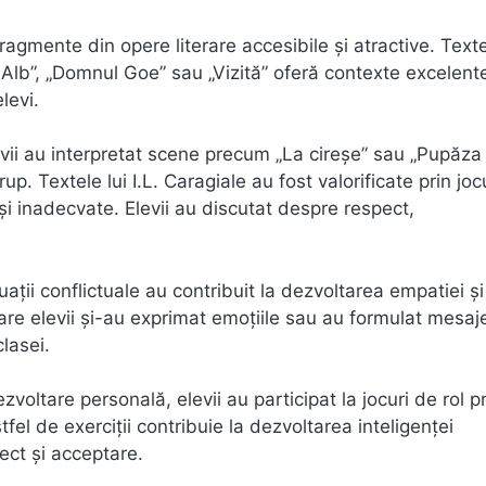
fragmente din opere literare accesibile și atractive. Text
-Alb”, „Domnul Goe” sau „Vizită” oferă contexte excelent
levi.
 elevii au interpretat scene precum „La cireșe” sau „Pupăza
p. Textele lui I.L. Caragiale au fost valorificate prin joc
i inadecvate. Elevii au discutat despre respect,
ții conflictuale au contribuit la dezvoltarea empatiei și
n care elevii și-au exprimat emoțiile sau au formulat mesaj
lasei.
ezvoltare personală, elevii au participat la jocuri de rol p
fel de exerciții contribuie la dezvoltarea inteligenței
ect și acceptare.