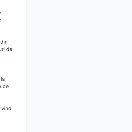
e
e
 din
uri de
 la
e de
rivind