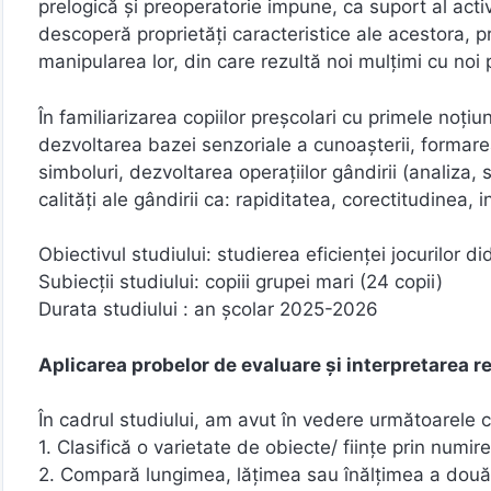
prelogică și preoperatorie impune, ca suport al acti
descoperă proprietăți caracteristice ale acestora, pre
manipularea lor, din care rezultă noi mulțimi cu noi p
În familiarizarea copiilor preșcolari cu primele noț
dezvoltarea bazei senzoriale a cunoașterii, formare
simboluri, dezvoltarea operațiilor gândirii (analiza,
calități ale gândirii ca: rapiditatea, corectitudinea, 
Obiectivul studiului: studierea eficienței jocurilor d
Subiecții studiului: copiii grupei mari (24 copii)
Durata studiului : an școlar 2025-2026
Aplicarea probelor de evaluare și interpretarea r
În cadrul studiului, am avut în vedere următoarele ca
1. Clasifică o varietate de obiecte/ ființe prin numi
2. Compară lungimea, lățimea sau înălțimea a două 