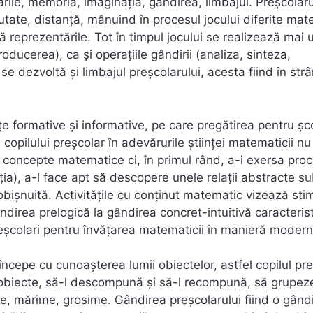
ntările, memoria, imaginația, gândirea, limbajul. Preșcolaru
tate, distanță, mânuind în procesul jocului diferite mate
reprezentările. Tot în timpul jocului se realizează mai 
ducerea), ca și operațiile gândirii (analiza, sinteza,
se dezvoltă și limbajul preșcolarului, acesta fiind în str
țe formative și informative, pe care pregătirea pentru șc
a copilului preșcolar în adevărurile științei matematicii nu
concepte matematice ci, în primul rând, a-i exersa pro
a), a-l face apt să descopere unele relații abstracte s
ea obișnuită. Activitățile cu conținut matematic vizează st
ândirea prelogică la gândirea concret-intuitivă caracteris
preșcolari pentru învățarea matematicii în manieră modern
ncepe cu cunoașterea lumii obiectelor, astfel copilul pr
obiecte, să-l descompună și să-l recompună, să grupeze
re, mărime, grosime. Gândirea preșcolarului fiind o gând