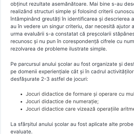
obținut rezultate asemănătoare. Mai bine s-au desc
realizând structuri simple și folosind criterii cuno
întâmpinând greutăți în identificarea și descrierea 
au în vedere un singur criteriu, dar necesită ajutor 
urma evaluării s-a constatat că preșcolarii stăpâne
recunosc și nu pun în corespondență cifrele cu numer
rezolvarea de probleme ilustrate simple.
Pe parcursul anului școlar au fost organizate și desf
pe domenii experiențiale cât și în cadrul activitățilo
desfășurate 2-3 astfel de jocuri:
Jocuri didactice de formare și operare cu mul
Jocuri didactice de numerație;
Jocuri didactice care vizează operațiile arit
La sfârșitul anului școlar au fost aplicate alte probe
evaluate.