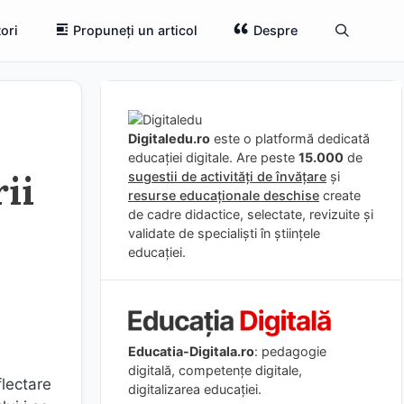
ori
Propuneți un articol
Despre
Digitaledu.ro
este o platformă dedicată
educației digitale. Are peste
15.000
de
ii
sugestii de activități de învățare
și
resurse educaționale deschise
create
de cadre didactice, selectate, revizuite și
validate de specialiști în științele
educației.
Educatia-Digitala.ro
: pedagogie
digitală, competențe digitale,
flectare
digitalizarea educației.