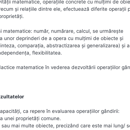
vității matematice, operațiile concrete cu mulțimi de obie
cum și relațiile dintre ele, efectuează diferite operații p
roprietăți.
iuni matematice: număr, numărare, calcul, se urmărește
a unor deprinderi de a opera cu mulțimi de obiecte și
 sinteza, comparația, abstractizarea și generalizarea) și 
independența, flexibilitatea.
idactice matematice în vederea dezvoltării operațiilor gând
ezultatelor
pacități, ca repere în evaluarea operațiilor gândirii:
rea unei proprietăți comune.
sau mai multe obiecte, precizând care este mai lung/ s