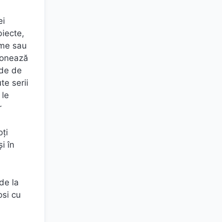
ei
iecte,
ime sau
rdonează
ade de
te serii
 le
r
oți
i în
de la
osi cu