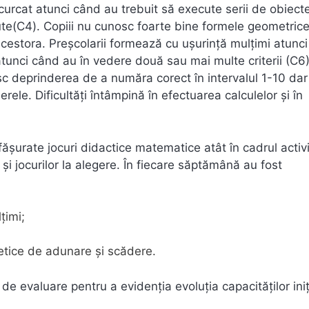
urcat atunci când au trebuit să execute serii de obiecte
scute(C4). Copiii nu cunosc foarte bine formele geometrice
acestora. Preșcolarii formează cu ușurință mulțimi atunc
atunci când au în vedere două sau mai multe criterii (C6)
sc deprinderea de a număra corect în intervalul 1-10 dar
ele. Dificultăți întâmpină în efectuarea calculelor și în
ășurate jocuri didactice matematice atât în cadrul activi
r și jocurilor la alegere. În fiecare săptămână au fost
țimi;
metice de adunare și scădere.
 de evaluare pentru a evidenția evoluția capacităților iniț