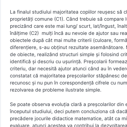
La finalul studiului majoritatea copiilor reușesc să c
proprietăți comune (C1). Când trebuie să compare 
precizând care este mai lung/ scurt, lat/îngust, în
înălțime (C2) mulți încă au nevoie de ajutor sau re
obiectele după cât mai multe criterii (culoare, for
diferențiere, s-au obținut rezultate asemănătoare. 
de obiecte, realizând structuri simple și folosind cr
identifică și descriu cu ușurință. Preșcolarii forme
criteriu, dar necesită ajutor atunci când au în veder
constatat că majoritatea preșcolarilor stăpânesc de
recunosc și nu pun în corespondență cifrele cu numer
rezolvarea de probleme ilustrate simple.
Se poate observa evoluţia clară a preșcolarilor din 
începutul studiului, deci putem concluziona că dacă î
precădere jocurile didactice matematice, atât ca mi
evaluare, atunci acestea va contribui la dezvoltarea 