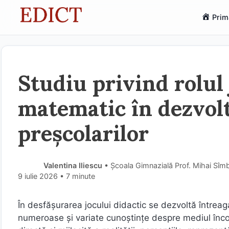
Sari
Prim
la
conținut
Studiu privind rolul 
matematic în dezvolt
preșcolarilor
Valentina Iliescu
• Școala Gimnazială Prof. Mihai Sîmb
9 iulie 2026
• 7 minute
În desfășurarea jocului didactic se dezvoltă întrea
numeroase și variate cunoștințe despre mediul încon