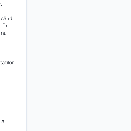
,
,
i când
. În
 nu
tăților
ial