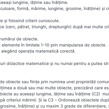
ceeași lungime, lățime sau înălțime.
(culoare, formă, mărime, lungime, grosime, înălțime) și c
e și folosind criterii cunoscute.
 (cerc, pătrat, triunghi, dreptunghi) după mai multe crit
 numărul de obiecte.
 elemente în limitele 1-10 prin manipularea de obiecte.
10 alegând operația matematică corectă.
 jocuri didactice matematice și nu numai pentru a putea st
 de obiecte sau ființe prin numirea unei proprietăți comu
lțimea a două sau mai multe obiecte, precizând care es
 obiecte au aceeași lungime, lățime sau înălțime (C2) mul
ă criteriul mărimii. Și la C3 – Ordonează obiectele dup
 grosime, înălțime) și cu maxim 3 grade de diferențiere,