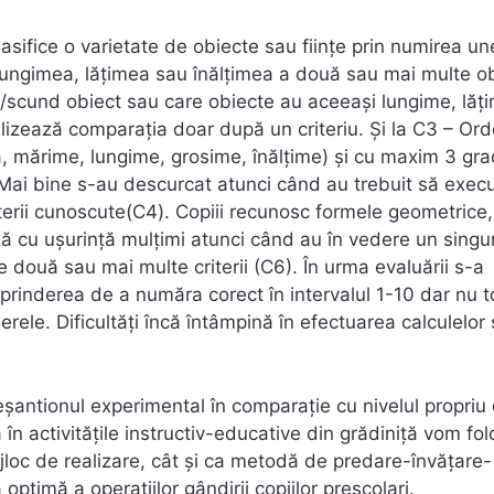
lasifice o varietate de obiecte sau ființe prin numirea un
lungimea, lățimea sau înălțimea a două sau mai multe ob
alt/scund obiect sau care obiecte au aceeași lungime, lăț
alizează comparația doar după un criteriu. Și la C3 – O
mă, mărime, lungime, grosime, înălțime) și cu maxim 3 gr
Mai bine s-au descurcat atunci când au trebuit să execu
iterii cunoscute(C4). Copiii recunosc formele geometrice,
ază cu ușurință mulțimi atunci când au în vedere un singu
e două sau mai multe criterii (C6). În urma evaluării s-a
prinderea de a număra corect în intervalul 1-10 dar nu t
ele. Dificultăți încă întâmpină în efectuarea calculelor ș
eșantionul experimental în comparație cu nivelul propriu 
n activitățile instructiv-educative din grădiniță vom fol
jloc de realizare, cât și ca metodă de predare-învățare-
optimă a operațiilor gândirii copiilor preșcolari.