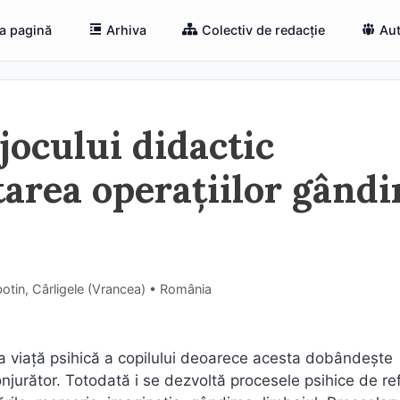
a pagină
Arhiva
Colectiv de redacție
Aut
jocului didactic
area operațiilor gândir
otin, Cârligele (Vrancea) • România
ga viață psihică a copilului deoarece acesta dobândește
jurător. Totodată i se dezvoltă procesele psihice de re