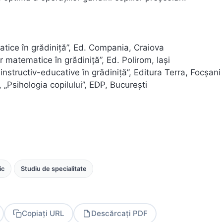
tice în grădiniță”, Ed. Compania, Craiova
or matematice în grădiniță”, Ed. Polirom, Iași
 instructiv-educative în grădiniţă”, Editura Terra, Focşani
 „Psihologia copilului”, EDP, București
ic
Studiu de specialitate
Copiați URL
Descărcați PDF
PDF