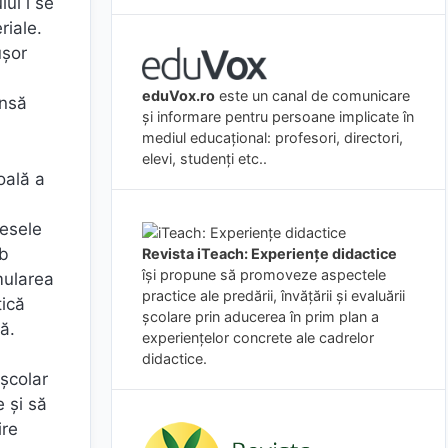
lui i se
riale.
ușor
eduVox.ro
este un canal de comunicare
ânsă
și informare pentru persoane implicate în
mediul educațional: profesori, directori,
elevi, studenți etc..
oală a
cesele
ub
Revista iTeach: Experienţe didactice
îşi propune să promoveze aspectele
imularea
practice ale predării, învăţării şi evaluării
tică
şcolare prin aducerea în prim plan a
ă.
experienţelor concrete ale cadrelor
didactice.
eșcolar
 și să
ire