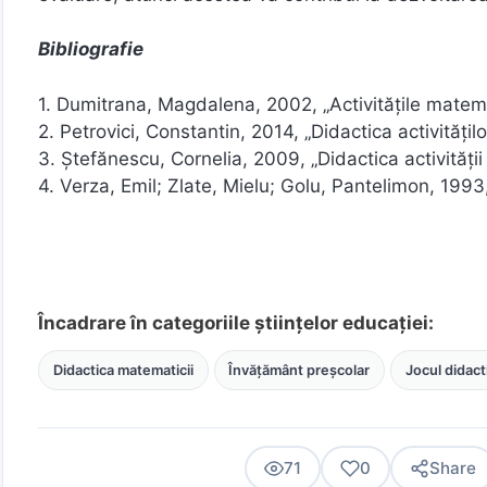
Bibliografie
1. Dumitrana, Magdalena, 2002, „Activitățile matema
2. Petrovici, Constantin, 2014, „Didactica activitățil
3. Ştefănescu, Cornelia, 2009, „Didactica activităţii
4. Verza, Emil; Zlate, Mielu; Golu, Pantelimon, 1993,
Încadrare în categoriile științelor educației:
Didactica matematicii
Învățământ preșcolar
Jocul didact
71
0
Share