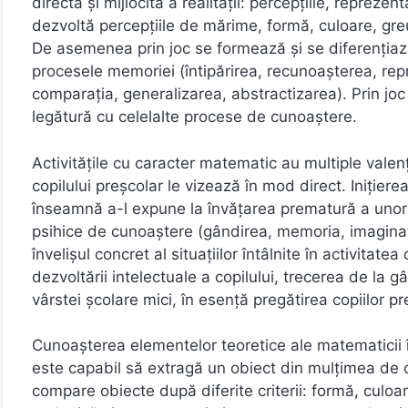
directă și mijlocită a realității: percepțiile, repreze
dezvoltă percepțiile de mărime, formă, culoare, greu
De asemenea prin joc se formează și se diferențiază 
procesele memoriei (întipărirea, recunoașterea, repro
comparația, generalizarea, abstractizarea). Prin joc 
legătură cu celelalte procese de cunoaștere.
Activitățile cu caracter matematic au multiple valen
copilului preșcolar le vizează în mod direct. Inițiere
înseamnă a-l expune la învățarea prematură a unor 
psihice de cunoaștere (gândirea, memoria, imaginați
învelișul concret al situațiilor întâlnite în activitat
dezvoltării intelectuale a copilului, trecerea de la g
vârstei școlare mici, în esență pregătirea copiilor 
Cunoașterea elementelor teoretice ale matematicii î
este capabil să extragă un obiect din mulțimea de 
compare obiecte după diferite criterii: formă, culoa