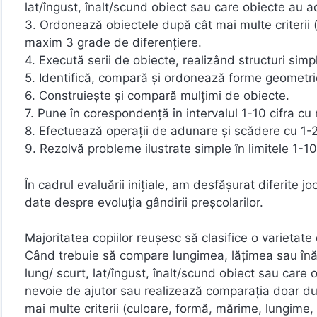
lat/îngust, înalt/scund obiect sau care obiecte au a
3. Ordonează obiectele după cât mai multe criterii 
maxim 3 grade de diferențiere.
4. Execută serii de obiecte, realizând structuri simpl
5. Identifică, compară și ordonează forme geometrice
6. Construiește și compară mulțimi de obiecte.
7. Pune în corespondență în intervalul 1-10 cifra cu
8. Efectuează operații de adunare și scădere cu 1-2
9. Rezolvă probleme ilustrate simple în limitele 1-
În cadrul evaluării inițiale, am desfășurat diferite
date despre evoluția gândirii preșcolarilor.
Majoritatea copiilor reușesc să clasifice o varietate
Când trebuie să compare lungimea, lățimea sau înă
lung/ scurt, lat/îngust, înalt/scund obiect sau care
nevoie de ajutor sau realizează comparația doar dup
mai multe criterii (culoare, formă, mărime, lungime,