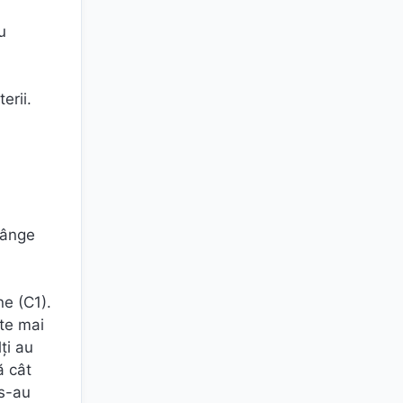
u
erii.
rânge
ne (C1).
te mai
ți au
ă cât
 s-au