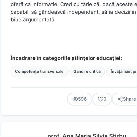
oferă ca informație. Cred cu tărie că, dacă aceste ex
capabili să gândească independent, să ia decizii in
bine argumentată.
Încadrare în categoriile științelor educației:
Competențe transversale
Gândire critică
Învățământ pr
596
0
Share
prof. Ana Maria Silvia Știrbu