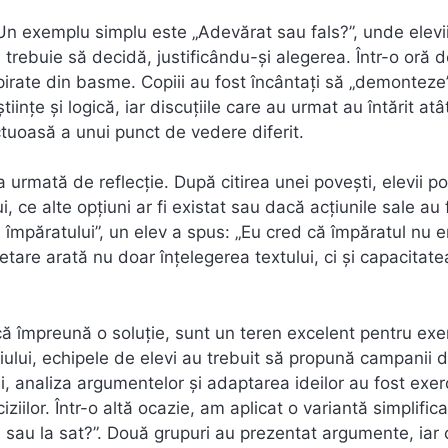
Un exemplu simplu este „Adevărat sau fals?”, unde elevi
i trebuie să decidă, justificându-și alegerea. Într-o oră 
irate din basme. Copiii au fost încântați să „demonteze
ințe și logică, iar discuțiile care au urmat au întărit atâ
ctuoasă a unui punct de vedere diferit.
 urmată de reflecție. După citirea unei povești, elevii pot
i, ce alte opțiuni ar fi existat sau dacă acțiunile sale au 
 împăratului”, un elev a spus: „Eu cred că împăratul nu e
etare arată nu doar înțelegerea textului, ci și capacitat
scă împreună o soluție, sunt un teren excelent pentru ex
diului, echipele de elevi au trebuit să propună campanii 
i, analiza argumentelor și adaptarea ideilor au fost exerc
iziilor. Într-o altă ocazie, am aplicat o variantă simplific
sau la sat?”. Două grupuri au prezentat argumente, iar 