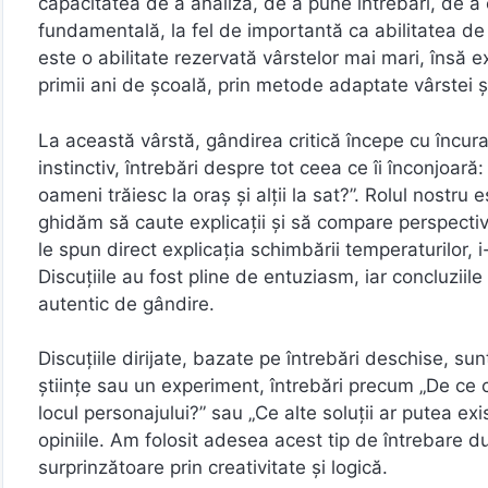
capacitatea de a analiza, de a pune întrebări, de a
fundamentală, la fel de importantă ca abilitatea de 
este o abilitate rezervată vârstelor mai mari, însă e
primii ani de școală, prin metode adaptate vârstei și 
La această vârstă, gândirea critică începe cu încura
instinctiv, întrebări despre tot ceea ce îi înconjoar
oameni trăiesc la oraș și alții la sat?”. Rolul nostru e
ghidăm să caute explicații și să compare perspective
le spun direct explicația schimbării temperaturilor,
Discuțiile au fost pline de entuziasm, iar concluziil
autentic de gândire.
Discuțiile dirijate, bazate pe întrebări deschise, su
științe sau un experiment, întrebări precum „De ce c
locul personajului?” sau „Ce alte soluții ar putea exi
opiniile. Am folosit adesea acest tip de întrebare du
surprinzătoare prin creativitate și logică.