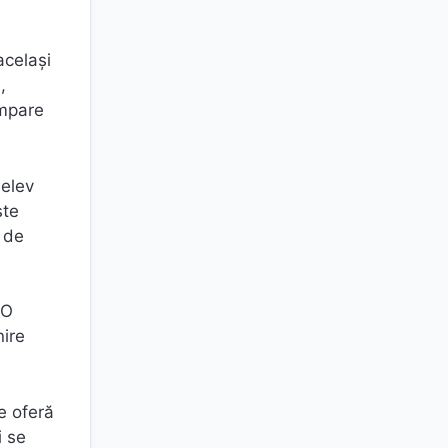
același
,
ompare
 elev
ste
 de
 O
nire
e oferă
i se