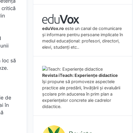
petență
critică
din
eduVox.ro
este un canal de comunicare
și informare pentru persoane implicate în
d
mediul educațional: profesori, directori,
unii
elevi, studenți etc..
 loc să
eze.
Revista iTeach: Experienţe didactice
îşi propune să promoveze aspectele
practice ale predării, învăţării şi evaluării
şcolare prin aducerea în prim plan a
ie de
experienţelor concrete ale cadrelor
i în
didactice.
nă