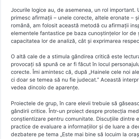
Jocurile logice au, de asemenea, un rol important. 
primesc afirmații – unele corecte, altele eronate – ș
română, am folosit această metodă cu afirmații insp
elementele fantastice pe baza cunoștințelor lor de ști
capacitatea lor de analiză, cât și exprimarea respe
O altă cale de a stimula gândirea critică este lectura
provocați să spună ce ar fi făcut în locul personajulu
corecte. Îmi amintesc că, după „Hainele cele noi ale
ci doar se temea să nu fie judecat.” Această interpr
vedea dincolo de aparențe.
Proiectele de grup, în care elevii trebuie să găsea
gândirii critice. Într-un proiect despre protecția me
conștientizare pentru comunitate. Discuțiile dintre e
practice de evaluare a informațiilor și de luare a dec
dezbatere pe tema „Este mai bine să locuim la oraș 