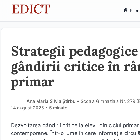
Sari
Prim
la
conținut
Strategii pedagogice
gândirii critice în râ
primar
Ana Maria Silvia Știrbu
• Școala Gimnazială Nr. 279 (
14 august 2025
• 5 minute
Dezvoltarea gândirii critice la elevii din ciclul prim
contemporane. Într-o lume în care informația circulă