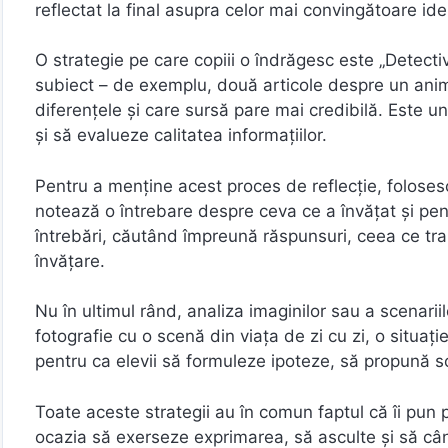
reflectat la final asupra celor mai convingătoare ide
O strategie pe care copiii o îndrăgesc este „Detecti
subiect – de exemplu, două articole despre un anima
diferențele și care sursă pare mai credibilă. Este u
și să evalueze calitatea informațiilor.
Pentru a menține acest proces de reflecție, folosesc 
notează o întrebare despre ceva ce a învățat și pen
întrebări, căutând împreună răspunsuri, ceea ce tra
învățare.
Nu în ultimul rând, analiza imaginilor sau a scenar
fotografie cu o scenă din viața de zi cu zi, o situați
pentru ca elevii să formuleze ipoteze, să propună solu
Toate aceste strategii au în comun faptul că îi pun
ocazia să exerseze exprimarea, să asculte și să cân