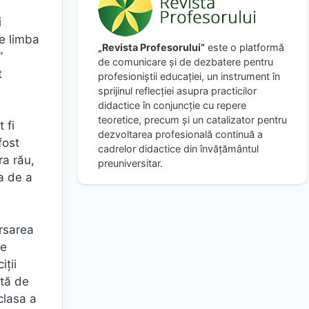
i
de limba
„Revista Profesorului”
este o platformă
”
de comunicare și de dezbatere pentru
t
profesioniștii educației, un instrument în
sprijinul reflecției asupra practicilor
didactice în conjuncție cu repere
teoretice, precum și un catalizator pentru
 fi
dezvoltarea profesională continuă a
fost
cadrelor didactice din învățământul
ra rău,
preuniversitar.
ea de a
ersarea
de
iții
ată de
clasa a