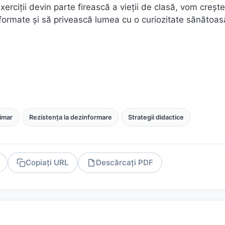
erciții devin parte firească a vieții de clasă, vom crește
formate și să privească lumea cu o curiozitate sănătoas
imar
Rezistența la dezinformare
Strategii didactice
Copiați URL
Descărcați PDF
PDF