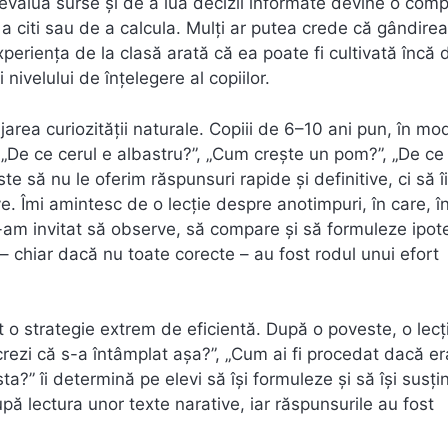
 evalua surse și de a lua decizii informate devine o com
a citi sau de a calcula. Mulți ar putea crede că gândirea 
xperiența de la clasă arată că ea poate fi cultivată încă 
nivelului de înțelegere al copiilor.
jarea curiozității naturale. Copiii de 6–10 ani pun, în mo
ă: „De ce cerul e albastru?”, „Cum crește un pom?”, „De ce 
ste să nu le oferim răspunsuri rapide și definitive, ci să îi
. Îmi amintesc de o lecție despre anotimpuri, în care, în
 i-am invitat să observe, să compare și să formuleze ipot
e – chiar dacă nu toate corecte – au fost rodul unui efort
nt o strategie extrem de eficientă. După o poveste, o lecț
rezi că s-a întâmplat așa?”, „Cum ai fi procedat dacă era
sta?” îi determină pe elevi să își formuleze și să își susți
pă lectura unor texte narative, iar răspunsurile au fost