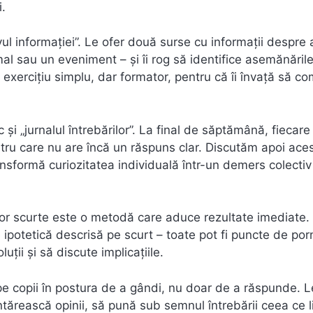
i.
vul informației”. Le ofer două surse cu informații despre 
l sau un eveniment – și îi rog să identifice asemănările
n exercițiu simplu, dar formator, pentru că îi învață să c
și „jurnalul întrebărilor”. La final de săptămână, fiecare
tru care nu are încă un răspuns clar. Discutăm apoi ace
nsformă curiozitatea individuală într-un demers colectiv
iilor scurte este o metodă care aduce rezultate imediate.
e ipotetică descrisă pe scurt – toate pot fi puncte de por
ții și să discute implicațiile.
 pe copii în postura de a gândi, nu doar de a răspunde. L
tărească opinii, să pună sub semnul întrebării ceea ce l