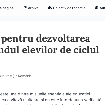
a pagină
Arhiva
Colectiv de redacție
Aut
 pentru dezvoltarea
ndul elevilor de ciclul
Bucureşti) • România
ar este una dintre misiunile esențiale ale educației
 cu o viteză uluitoare și nu este întotdeauna verificată,