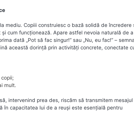
ice
 la mediu. Copiii construiesc o bază solidă de încredere 
nt și cum funcționează. Apare astfel nevoia naturală de a
 prima dată „Pot să fac singur!” sau „Nu, eu fac!” – semn
ină această dorință prin activități concrete, conectate c
copii;
i mult.
 Însă, intervenind prea des, riscăm să transmitem mesajul
 în capacitatea lui de a reuși este esențială pentru