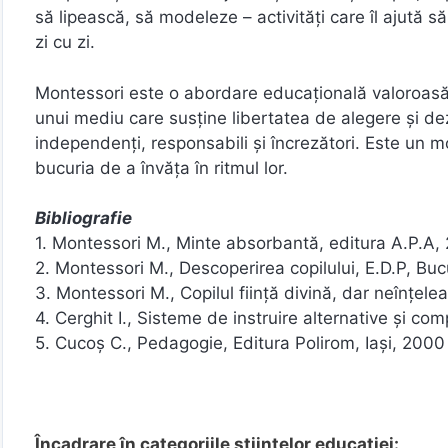
să lipească, să modeleze – activități care îl ajută s
zi cu zi.
Montessori este o abordare educațională valoroasă, 
unui mediu care susține libertatea de alegere și dez
independenți, responsabili și încrezători. Este un 
bucuria de a învăța în ritmul lor.
Bibliografie
1. Montessori M., Minte absorbantă, editura A.P.A,
2. Montessori M., Descoperirea copilului, E.D.P, Bucu
3. Montessori M., Copilul fiinţă divină, dar neînţele
4. Cerghit I., Sisteme de instruire alternative şi c
5. Cucoş C., Pedagogie, Editura Polirom, Iaşi, 2000
Încadrare în categoriile științelor educației: