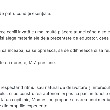
e patru condiții esențiale:
ece copiii învață cu mai multă plăcere atunci când aleg ei
 își alege materialele deja prezentate de educator, ceea 
ea să înceapă, să se oprească, să se odihnească și să rei
te ori dorește, fără presiune.
respectând ritmul său natural de dezvoltare și interesul
ui, ci pe construirea autonomiei pas cu pas, în funcție
 de la un copil mic, Montessori propune crearea unui medi
 din propriile experiențe.