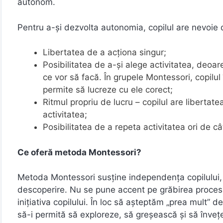
autonom.
Pentru a-și dezvolta autonomia, copilul are nevoie d
Libertatea de a acționa singur;
Posibilitatea de a-și alege activitatea, deoar
ce vor să facă. În grupele Montessori, copilul
permite să lucreze cu ele corect;
Ritmul propriu de lucru – copilul are libertat
activitatea;
Posibilitatea de a repeta activitatea ori de câ
Ce oferă metoda Montessori?
Metoda Montessori susține independența copilului, 
descoperire. Nu se pune accent pe grăbirea procesul
inițiativa copilului. În loc să așteptăm „prea mult”
să-i permită să exploreze, să greșească și să învețe