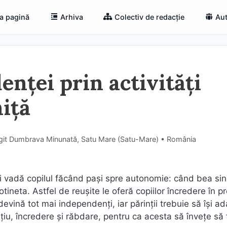
a pagină
Arhiva
Colectiv de redacție
Aut
nței prin activități
iță
ngit Dumbrava Minunată, Satu Mare (Satu-Mare) • România
și vadă copilul făcând pași spre autonomie: când bea sin
ineta. Astfel de reușite le oferă copiilor încredere în pro
devină tot mai independenți, iar părinții trebuie să își a
spațiu, încredere și răbdare, pentru ca acesta să învețe să 