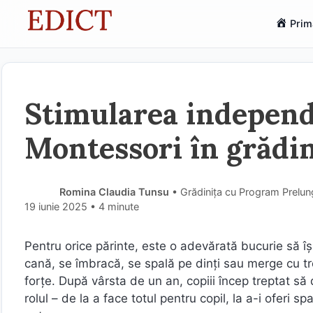
Sari
Prim
la
conținut
Stimularea independe
Montessori în grădin
Romina Claudia Tunsu
• Grădinița cu Program Prelu
19 iunie 2025
• 4 minute
Pentru orice părinte, este o adevărată bucurie să î
cană, se îmbracă, se spală pe dinți sau merge cu trot
forțe. După vârsta de un an, copiii încep treptat să 
rolul – de la a face totul pentru copil, la a-i oferi 