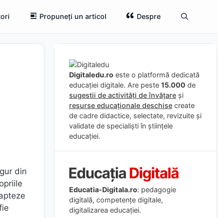
ori
Propuneți un articol
Despre
Digitaledu.ro
este o platformă dedicată
educației digitale. Are peste
15.000
de
sugestii de activități de învățare
și
resurse educaționale deschise
create
de cadre didactice, selectate, revizuite și
validate de specialiști în științele
educației.
gur din
priile
Educatia-Digitala.ro
: pedagogie
dapteze
digitală, competențe digitale,
fie
digitalizarea educației.