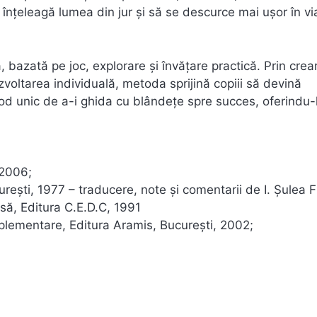
ă înțeleagă lumea din jur și să se descurce mai ușor în v
bazată pe joc, explorare și învățare practică. Prin crea
voltarea individuală, metoda sprijină copiii să devină
mod unic de a-i ghida cu blândețe spre succes, oferindu-
 2006;
reşti, 1977 – traducere, note şi comentarii de I. Şulea F
asă, Editura C.E.D.C, 1991
omplementare, Editura Aramis, Bucureşti, 2002;