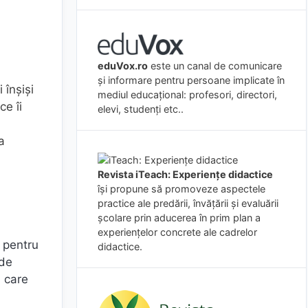
eduVox.ro
este un canal de comunicare
și informare pentru persoane implicate în
 înșiși
mediul educațional: profesori, directori,
ce îi
elevi, studenți etc..
a
Revista iTeach: Experienţe didactice
îşi propune să promoveze aspectele
practice ale predării, învăţării şi evaluării
şcolare prin aducerea în prim plan a
experienţelor concrete ale cadrelor
 pentru
didactice.
 de
u care