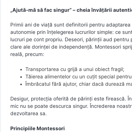
„Ajută-mă să fac singur” – cheia învățării autent
Primii ani de viață sunt definitorii pentru adaptarea
autonomie prin înțelegerea lucrurilor simple: ce su
lucruri pe cont propriu. Deseori, părinții aud pentru
clare ale dorinței de independență. Montessori sprij
reală, precum:
Transportarea cu grijă a unui obiect fragil;
Tăierea alimentelor cu un cuțit special pentru 
Îmbrăcatul fără ajutor, chiar dacă durează ma
Desigur, protecția oferită de părinți este firească.
mic nu se poate descurca singur. Încrederea noastră
dezvoltarea sa.
Principiile Montessori