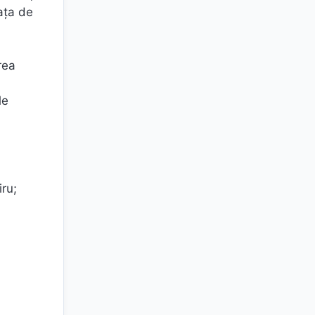
iața de
rea
le
iru;