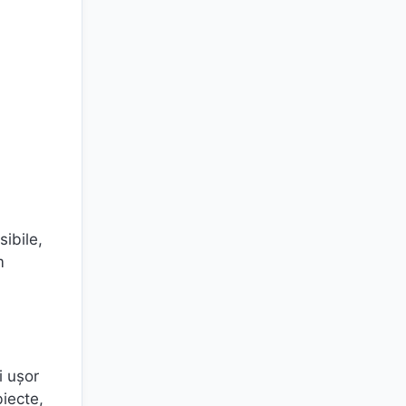
sibile,
m
i ușor
biecte,