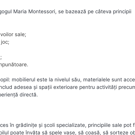
gul Maria Montessori, se bazează pe câteva principii
oilor sale;
 joc;
;
impunătoare.
pil: mobilierul este la nivelul său, materialele sunt acce
includ adesea și spații exterioare pentru activități precu
periență directă.
în grădinițe și școli specializate, principiile sale pot f
copilul poate învăța să spele vase, să coasă, să sorteze o