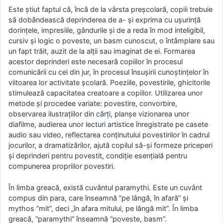
Este știut faptul că, încă de la vârsta preşcolară, copiii trebuie
să dobândească deprinderea de a- şi exprima cu uşurinţă
dorinţele, impresiile, gândurile şi de a reda în mod inteligibil,
cursiv şi logic o poveste, un basm cunoscut, o întâmplare sau
un fapt trăit, auzit de la alţii sau imaginat de ei. Formarea
acestor deprinderi este necesară copiilor în procesul
comunicării cu cei din jur, în procesul însuşirii cunoştinţelor în
viitoarea lor activitate şcolară. Poeziile, povestirile, ghicitorile
stimulează capacitatea creatoare a copiilor. Utilizarea unor
metode şi procedee variate: povestire, convorbire,
observarea ilustraţiilor din cărţi, planşe vizionarea unor
diafilme, audierea unor lecturi artistice înregistrate pe casete
audio sau video, reflectarea conţinutului povestirilor în cadrul
jocurilor, a dramatizărilor, ajută copilul să-şi formeze priceperi
şi deprinderi pentru povestit, condiţie esenţială pentru
compunerea propriilor povestiri.
În limba greacă, există cuvântul paramythi. Este un cuvânt
compus din para, care înseamnă ”pe lângă, în afară” şi
mythos ”mit”, deci „în afara mitului, pe lângă mit”. În limba
greacă, ”paramythi” înseamnă ”poveste, basm”.