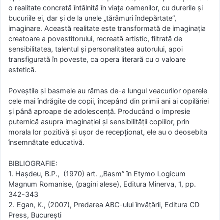
o realitate concretă întâlnită în viața oamenilor, cu durerile și
bucuriile ei, dar și de la unele „tărâmuri îndepărtate”,
imaginare. Această realitate este transformată de imaginaţia
creatoare a povestitorului, recreată artistic, filtrată de
sensibilitatea, talentul și personalitatea autorului, apoi
transfigurată în poveste, ca opera literară cu o valoare
estetică.
Poveştile şi basmele au rămas de-a lungul veacurilor operele
cele mai îndrăgite de copii, începând din primii ani ai copilăriei
şi până aproape de adolescenţă. Producând o impresie
puternică asupra imaginaţiei şi sensibilităţii copiilor, prin
morala lor pozitivă şi uşor de recepţionat, ele au o deosebita
însemnătate educativă.
BIBLIOGRAFIE:
1. Hașdeu, B.P., (1970) art. ,,Basm” în Etymo Logicum
Magnum Romanise, (pagini alese), Editura Minerva, 1, pp.
342-343
2. Egan, K., (2007), Predarea ABC-ului învăţării, Editura CD
Press, Bucureşti