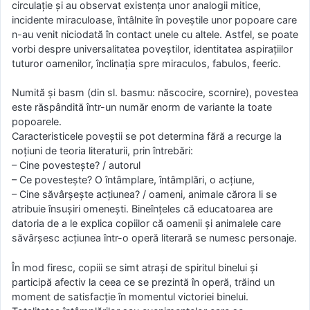
circulaţie şi au observat existenţa unor analogii mitice,
incidente miraculoase, întâlnite în poveştile unor popoare care
n-au venit niciodată în contact unele cu altele. Astfel, se poate
vorbi despre universalitatea poveştilor, identitatea aspiraţiilor
tuturor oamenilor, înclinaţia spre miraculos, fabulos, feeric.
Numită şi basm (din sl. basmu: născocire, scornire), povestea
este răspândită într-un număr enorm de variante la toate
popoarele.
Caracteristicele poveştii se pot determina fără a recurge la
noţiuni de teoria literaturii, prin întrebări:
– Cine povesteşte? / autorul
– Ce povesteşte? O întâmplare, întâmplări, o acţiune,
– Cine săvârşeşte acţiunea? / oameni, animale cărora li se
atribuie însuşiri omeneşti. Bineînţeles că educatoarea are
datoria de a le explica copiilor că oamenii şi animalele care
săvârşesc acţiunea într-o operă literară se numesc personaje.
În mod firesc, copiii se simt atraşi de spiritul binelui şi
participă afectiv la ceea ce se prezintă în operă, trăind un
moment de satisfacţie în momentul victoriei binelui.