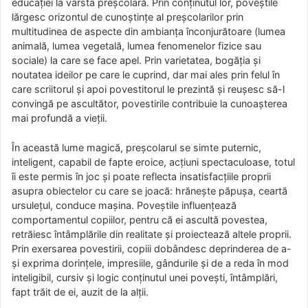
educaţiei la vârsta preşcolară. Prin conţinutul lor, poveştile
lărgesc orizontul de cunoştinţe al preşcolarilor prin
multitudinea de aspecte din ambianţa înconjurătoare (lumea
animală, lumea vegetală, lumea fenomenelor fizice sau
sociale) la care se face apel. Prin varietatea, bogăţia şi
noutatea ideilor pe care le cuprind, dar mai ales prin felul în
care scriitorul şi apoi povestitorul le prezintă şi reuşesc să-l
convingă pe ascultător, povestirile contribuie la cunoaşterea
mai profundă a vieţii.
În această lume magică, preşcolarul se simte puternic,
inteligent, capabil de fapte eroice, acţiuni spectaculoase, totul
îi este permis în joc şi poate reflecta insatisfacţiile proprii
asupra obiectelor cu care se joacă: hrăneşte păpuşa, ceartă
ursuleţul, conduce maşina. Poveştile influenţează
comportamentul copiilor, pentru că ei ascultă povestea,
retrăiesc întâmplările din realitate şi proiectează altele proprii.
Prin exersarea povestirii, copiii dobândesc deprinderea de a-
şi exprima dorinţele, impresiile, gândurile şi de a reda în mod
inteligibil, cursiv şi logic conţinutul unei poveşti, întâmplări,
fapt trăit de ei, auzit de la alţii.