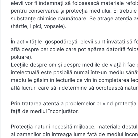
elevii vor fi îndemnaţi să folosească materiale refolos
pentru conservarea şi protecţia mediului. Ei trebui
substanţe chimice dăunătoare. Se atrage atenţia asu
(hârtie, lipici, vopsele).
În activităţile gospodărești, elevii sunt învăţaţi s
află despre pericolele care pot apărea datorită folos
poluare).
Lecţiile despre om şi despre mediile de viaţă îi fac
intelectuală este posibilă numai într-un mediu sănă
mediu le găsim în lecturile ce vin în completarea lecţi
află lucruri care să-i determine să ocrotească natur
Prin tratarea atentă a problemelor privind protecţ
faţă de mediul înconjurător.
Protecţia naturii necesită mijloace, materiale destul
al oamenilor din întreaga lume faţă de mediul înconj