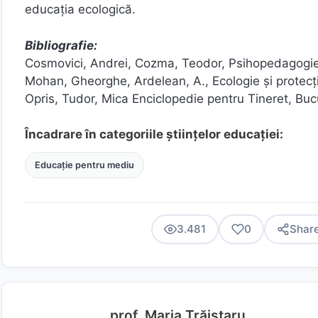
educaţia ecologică.
Bibliografie:
Cosmovici, Andrei, Cozma, Teodor, Psihopedagogie, 
Mohan, Gheorghe, Ardelean, A., Ecologie şi protecţi
Opris, Tudor, Mica Enciclopedie pentru Tineret, Buc
Încadrare în categoriile științelor educației:
Educație pentru mediu
3.481
0
Shar
prof. Maria Trăistaru