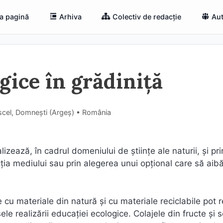
a pagină
Arhiva
Colectiv de redacție
Aut
gice în grădiniță
scel, Domnești (Argeş) • România
izează, în cadrul domeniului de ştiinţe ale naturii, şi pri
cţia mediului sau prin alegerea unui opţional care să aibă
ate cu materiale din natură şi cu materiale reciclabile pot 
ele realizării educaţiei ecologice. Colajele din fructe şi 