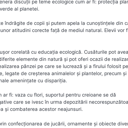
enera discuţii pe teme ecologice cum ar fi: protecţia pla
verde al planetei.
te îndrăgite de copii şi putem apela la cunoştinţele din c
nor atitudini corecte faţă de mediul natural. Elevii vor f
 uşor corelată cu educaţia ecologică. Cusăturile pot ave
diferite elemente din natură şi pot oferi ocazii de realiza
alizarea pânzei pe care se lucrează şi a firului folosit p
ţe, legate de creşterea animalelor şi plantelor, precum şi
male ameninţate cu dispariţia.
 ar fi: vaza cu flori, suportul pentru creioane se dă
egative care se ivesc în urma depozitării necorespunzăto
rea şi combaterea acestor neajunsuri.
, prin confecţionarea de jucării, ornamente şi obiecte dive