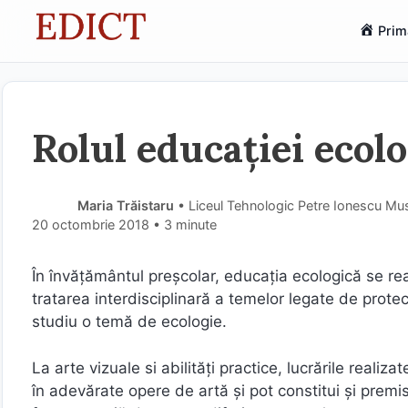
Sari
Prim
la
conținut
Rolul educației ecolo
Maria Trăistaru
• Liceul Tehnologic Petre Ionescu Mu
20 octombrie 2018
• 3 minute
În învăţământul preșcolar, educaţia ecologică se real
tratarea interdisciplinară a temelor legate de prote
studiu o temă de ecologie.
La arte vizuale si abilităţi practice, lucrările realiz
în adevărate opere de artă şi pot constitui şi premis