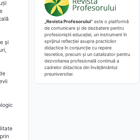
ţii
ne
cală
„Revista Profesorului”
este o platformă
de comunicare și de dezbatere pentru
profesioniștii educației, un instrument în
sprijinul reflecției asupra practicilor
e şi
didactice în conjuncție cu repere
ri,
teoretice, precum și un catalizator pentru
dezvoltarea profesională continuă a
cadrelor didactice din învățământul
 de
preuniversitar.
evii
logic
litate
prin