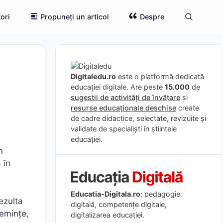
ori
Propuneți un articol
Despre
Digitaledu.ro
este o platformă dedicată
educației digitale. Are peste
15.000
de
sugestii de activități de învățare
și
resurse educaționale deschise
create
de cadre didactice, selectate, revizuite și
validate de specialiști în științele
educației.
n
 în
Educatia-Digitala.ro
: pedagogie
rezulta
digitală, competențe digitale,
seminţe,
digitalizarea educației.