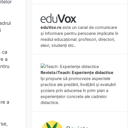
ntelor
adrul
eduVox.ro
este un canal de comunicare
i
și informare pentru persoane implicate în
mediul educațional: profesori, directori,
elevi, studenți etc..
a ca
re a
entru
Revista iTeach: Experienţe didactice
îşi propune să promoveze aspectele
practice ale predării, învăţării şi evaluării
şcolare prin aducerea în prim plan a
experienţelor concrete ale cadrelor
are a
didactice.
rse,