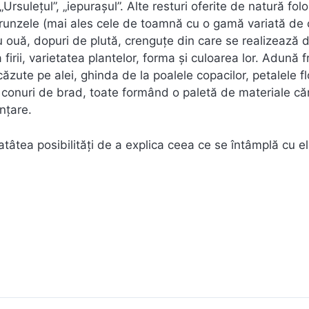
Ursuleţul”, „iepuraşul”. Alte resturi oferite de natură fol
: frunzele (mai ales cele de toamnă cu o gamă variată de c
au ouă, dopuri de plută, crenguţe din care se realizează d
 firii, varietatea plantelor, forma şi culoarea lor. Adună 
ăzute pe alei, ghinda de la poalele copacilor, petalele flo
 conuri de brad, toate formând o paletă de materiale că
inţare.
tâtea posibilităţi de a explica ceea ce se întâmplă cu el