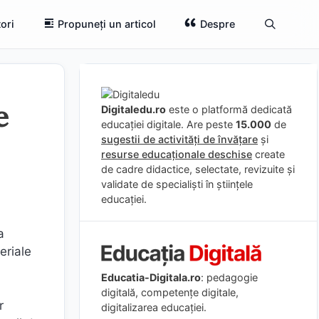
ori
Propuneți un articol
Despre
e
Digitaledu.ro
este o platformă dedicată
educației digitale. Are peste
15.000
de
sugestii de activități de învățare
și
resurse educaționale deschise
create
de cadre didactice, selectate, revizuite și
validate de specialiști în științele
educației.
a
eriale
Educatia-Digitala.ro
: pedagogie
digitală, competențe digitale,
r
digitalizarea educației.