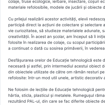
colaje, truse ecologice, ierbare, insectare, coşuri ec
materiale refolosibile, modele de jucării şi obiecte 
Cu prilejul realizării acestor activităţi, elevii rede
participă direct la acţiuni de colectare şi selectare 
vie curiozitatea, să studieze materialele adunate, să 
creativităţii. În acest an şcolar, am început să îi ini
folosite în realizarea de colaje, cu scopul participăr
a continuat o dată cu sosirea primăverii, în vederea r
Desfăşurarea orelor de Educaţie tehnologică este de
necesară şi astfel, prin intermediul acestui obiect d
din obiectele utilizate de către om rămân resturi pe 
refolosite: într-un mod util unele, artistic decorativ a
Ne folosim de lecţiile de Educaţie tehnologică pentru
hârtia, sticla, plasticul şi metalele. Rumeguşul rămas
rezultând PAL-ul, din care se fac diferite obiecte de