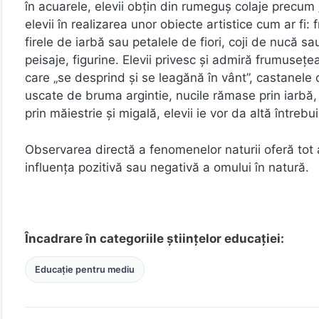
în acuarele, elevii obţin din rumeguş colaje precum „
elevii în realizarea unor obiecte artistice cum ar fi
firele de iarbă sau petalele de fiori, coji de nucă s
peisaje, figurine. Elevii privesc şi admiră frumuseţea
care „se desprind şi se leagănă în vânt”, castanele c
uscate de bruma argintie, nucile rămase prin iarbă,
prin măiestrie şi migală, elevii ie vor da altă întrebu
Observarea directă a fenomenelor naturii oferă tot a
influenţa pozitivă sau negativă a omului în natură.
Încadrare în categoriile științelor educației:
Educație pentru mediu