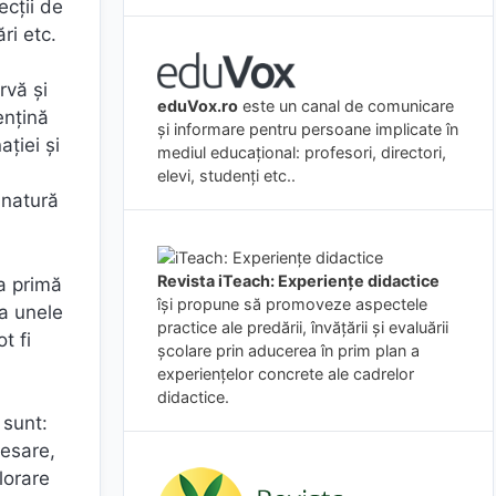
ecţii de
ri etc.
rvă şi
eduVox.ro
este un canal de comunicare
enţină
și informare pentru persoane implicate în
aţiei şi
mediul educațional: profesori, directori,
elevi, studenți etc..
 natură
Revista iTeach: Experienţe didactice
a primă
îşi propune să promoveze aspectele
la unele
practice ale predării, învăţării şi evaluării
t fi
şcolare prin aducerea în prim plan a
experienţelor concrete ale cadrelor
didactice.
 sunt:
resare,
lorare