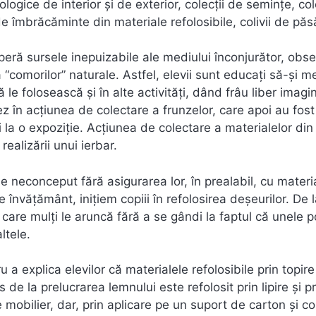
ologice de interior şi de exterior, colecţii de seminţe, col
de îmbrăcăminte din materiale refolosibile, colivii de păsă
scoperă sursele inepuizabile ale mediului înconjurător, obse
a “comorilor” naturale. Astfel, elevii sunt educaţi să-şi m
le folosească şi în alte activităţi, dând frâu liber imagin
ţiez în acţiunea de colectare a frunzelor, care apoi au fost
ii la o expoziţie. Acţiunea de colectare a materialelor din
ealizării unui ierbar.
 neconceput fără asigurarea lor, în prealabil, cu materi
e învăţământ, iniţiem copiii în refolosirea deşeurilor. De 
care mulţi le aruncă fără a se gândi la faptul că unele po
ltele.
 a explica elevilor că materialele refolosibile prin topire
 de la prelucrarea lemnului este refolosit prin lipire şi p
 mobilier, dar, prin aplicare pe un suport de carton şi co