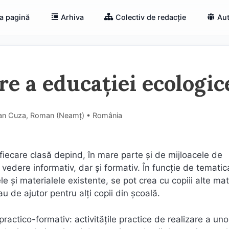
a pagină
Arhiva
Colectiv de redacție
Aut
re a educației ecologic
oan Cuza, Roman (Neamţ) • România
 fiecare clasă depind, în mare parte şi de mijloacele de
 vedere informativ, dar şi formativ. În funcţie de tematic
le şi materialele existente, se pot crea cu copiii alte mat
au de ajutor pentru alţi copii din şcoală.
practico-formativ: activităţile practice de realizare a uno