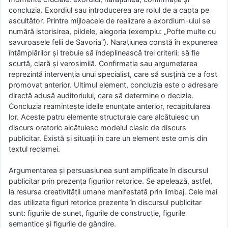
concluzia. Exordiul sau introducerea are rolul de a capta pe
ascultător. Printre mijloacele de realizare a exordium-ului se
numără istorisirea, pildele, alegoria (exemplu: „Pofte multe cu
savuroasele felii de Savoria”). Narațiunea constă în expunerea
întâmplărilor și trebuie să îndeplinească trei criterii: să fie
scurtă, clară și verosimilă. Confirmația sau argumetarea
reprezintă intervenția unui specialist, care să susțină ce a fost
promovat anterior. Ultimul element, concluzia este o adresare
directă adusă auditoriului, care să determine o decizie.
Concluzia reamintește ideile enunțate anterior, recapitularea
lor. Aceste patru elemente structurale care alcătuiesc un
discurs oratoric alcătuiesc modelul clasic de discurs
publicitar. Există și situații în care un element este omis din
textul reclamei.
Argumentarea și persuasiunea sunt amplificate în discursul
publicitar prin prezența figurilor retorice. Se apelează, astfel,
la resursa creativității umane manifestată prin limbaj. Cele mai
des utilizate figuri retorice prezente în discursul publicitar
sunt: figurile de sunet, figurile de construcție, figurile
semantice și figurile de gândire.