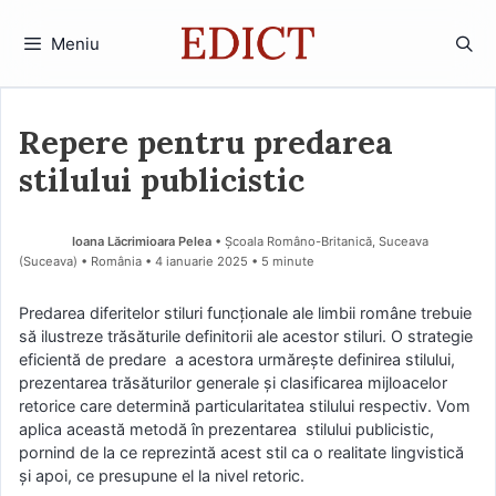
Sari
la
Meniu
conținut
Repere pentru predarea
stilului publicistic
Ioana Lăcrimioara Pelea
• Școala Româno-Britanică, Suceava
(Suceava) • România
4 ianuarie 2025
• 5 minute
Predarea diferitelor stiluri funcționale ale limbii române trebuie
să ilustreze trăsăturile definitorii ale acestor stiluri. O strategie
eficientă de predare a acestora urmărește definirea stilului,
prezentarea trăsăturilor generale și clasificarea mijloacelor
retorice care determină particularitatea stilului respectiv. Vom
aplica această metodă în prezentarea stilului publicistic,
pornind de la ce reprezintă acest stil ca o realitate lingvistică
și apoi, ce presupune el la nivel retoric.