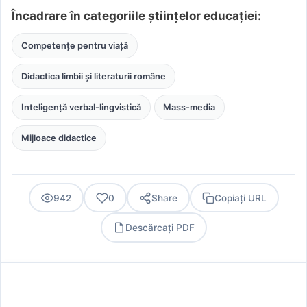
Încadrare în categoriile științelor educației:
Competențe pentru viață
Didactica limbii și literaturii române
Inteligență verbal-lingvistică
Mass-media
Mijloace didactice
942
0
Share
Copiați URL
Descărcați PDF
PDF