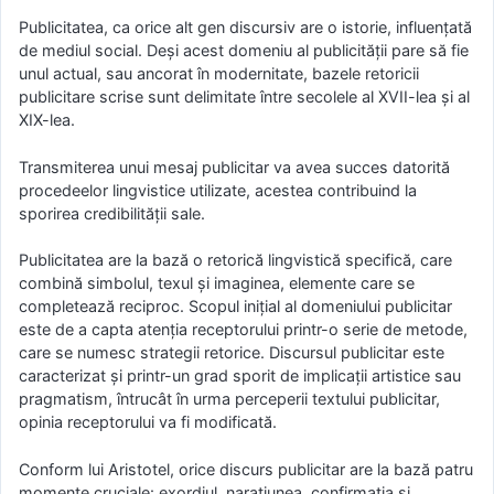
Publicitatea, ca orice alt gen discursiv are o istorie, influențată
de mediul social. Deși acest domeniu al publicității pare să fie
unul actual, sau ancorat în modernitate, bazele retoricii
publicitare scrise sunt delimitate între secolele al XVII-lea și al
XIX-lea.
Transmiterea unui mesaj publicitar va avea succes datorită
procedeelor lingvistice utilizate, acestea contribuind la
sporirea credibilității sale.
Publicitatea are la bază o retorică lingvistică specifică, care
combină simbolul, texul și imaginea, elemente care se
completează reciproc. Scopul inițial al domeniului publicitar
este de a capta atenția receptorului printr-o serie de metode,
care se numesc strategii retorice. Discursul publicitar este
caracterizat și printr-un grad sporit de implicații artistice sau
pragmatism, întrucât în urma perceperii textului publicitar,
opinia receptorului va fi modificată.
Conform lui Aristotel, orice discurs publicitar are la bază patru
momente cruciale: exordiul, narațiunea, confirmația și