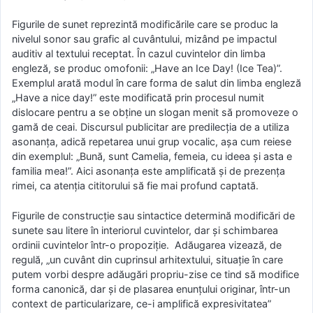
Figurile de sunet reprezintă modificările care se produc la
nivelul sonor sau grafic al cuvântului, mizând pe impactul
auditiv al textului receptat. În cazul cuvintelor din limba
engleză, se produc omofonii: „Have an Ice Day! (Ice Tea)”.
Exemplul arată modul în care forma de salut din limba engleză
„Have a nice day!” este modificată prin procesul numit
dislocare pentru a se obține un slogan menit să promoveze o
gamă de ceai. Discursul publicitar are predilecția de a utiliza
asonanța, adică repetarea unui grup vocalic, așa cum reiese
din exemplul: „Bună, sunt Camelia, femeia, cu ideea și asta e
familia mea!”. Aici asonanța este amplificată și de prezența
rimei, ca atenția cititorului să fie mai profund captată.
Figurile de construcție sau sintactice determină modificări de
sunete sau litere în interiorul cuvintelor, dar și schimbarea
ordinii cuvintelor într-o propoziție. Adăugarea vizează, de
regulă, „un cuvânt din cuprinsul arhitextului, situație în care
putem vorbi despre adăugări propriu-zise ce tind să modifice
forma canonică, dar și de plasarea enunțului originar, într-un
context de particularizare, ce-i amplifică expresivitatea”