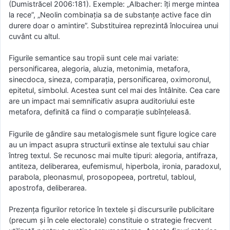
(Dumistrăcel 2006:181). Exemple: „Albacher: îți merge mintea
la rece”, „Neolin combinația sa de substanțe active face din
durere doar o amintire”. Substituirea reprezintă înlocuirea unui
cuvânt cu altul.
Figurile semantice sau tropii sunt cele mai variate:
personificarea, alegoria, aluzia, metonimia, metafora,
sinecdoca, sineza, comparația, personificarea, oximoronul,
epitetul, simbolul. Acestea sunt cel mai des întâlnite. Cea care
are un impact mai semnificativ asupra auditoriului este
metafora, definită ca fiind o comparație subînțeleasă.
Figurile de gândire sau metalogismele sunt figure logice care
au un impact asupra structurii extinse ale textului sau chiar
întreg textul. Se recunosc mai multe tipuri: alegoria, antifraza,
antiteza, deliberarea, eufemismul, hiperbola, ironia, paradoxul,
parabola, pleonasmul, prosopopeea, portretul, tabloul,
apostrofa, deliberarea.
Prezența figurilor retorice în textele și discursurile publicitare
(precum și în cele electorale) constituie o strategie frecvent