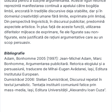
utilizată pentru a susține argumentarea. Aceste figuri retorice
reprezintă manifestarea continuă a apelului către bogăția
limbii, ancorată în tradițiile discursive deja stabilite, dar și în
domeniul creativității umane fără limite, exprimate prin limbaj.
Din perspectivă lingvistică, în discursul publicitar, predomină
aspectele artistice. În plus față de aceste funcții, utilizarea
diferitelor mijloace de exprimare, fie ele figurate sau non-
figurate, este justificată de rațiuni argumentative care au un
scop persuasiv.
Bibliografie
Adam, Bonhomme 2005 [1997]: Jean-Michel Adam, Marc
Bonhomme, Argumentarea publicitară. Retorica elogiului și a
persuasiunii, traducere de Mihai-Eugen Avădanei, Iași, Editura
Institutului European.
Dumistrăcel 2006: Stelian Dumistrăcel, Discursul repetat în
textul jurnalistic. Tentația instituirii comuniunii fatice prin
mass-media, Iași, Editura Universității „Alexandru Ioan Cuza”.