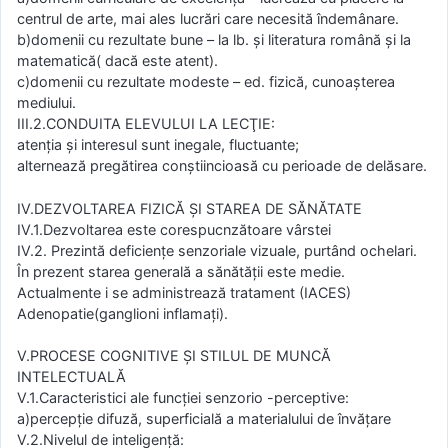
centrul de arte, mai ales lucrări care necesită îndemânare.
b)domenii cu rezultate bune – la lb. şi literatura română şi la
matematică( dacă este atent).
c)domenii cu rezultate modeste – ed. fizică, cunoaşterea
mediului.
III.2.CONDUITA ELEVULUI LA LECŢIE:
atenţia şi interesul sunt inegale, fluctuante;
alternează pregătirea conştiincioasă cu perioade de delăsare.
IV.DEZVOLTAREA FIZICĂ ŞI STAREA DE SĂNĂTATE
IV.1.Dezvoltarea este corespucnzătoare vârstei
IV.2. Prezintă deficienţe senzoriale vizuale, purtând ochelari.
În prezent starea generală a sănătăţii este medie.
Actualmente i se administrează tratament (IACES)
Adenopatie(ganglioni inflamaţi).
V.PROCESE COGNITIVE ŞI STILUL DE MUNCĂ
INTELECTUALĂ
V.1.Caracteristici ale funcţiei senzorio -perceptive:
a)percepţie difuză, superficială a materialului de învăţare
V.2.Nivelul de inteligenţă: