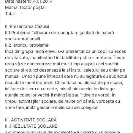
Data naşterii:14.01.2014
Mama: factor poștal
Tata: –
II. Prezentarea Cazului
II.1.Problema:Tulburare de inadaptare şcolară de natură
socio-emoţională
II.2.Istoricul problemei
Încă din grupa mică elevul s-a prezentat ca un copil cu exces
de vitalitate, manifestând instabilitate pshio – motorie. Îi este
greu să se concentreze mai mult timp asupra unei sarcini
şcolare şi-atunci desenează la sfârşitul caietului sau chiar pe
manual. Uneori pune întrebări care nu au legătură cu subiectul
discutat în acel moment. Chiar dacă nu pleacă de pe scaun,
îşi face de lucru cu o carte, mişcă picioarele, le distrage
atenţia colegilor vecini-îi mângâie sau îi ţine de vorbă. În
timpul activităţilor şcolare, de multe ori cântă, vorbeşte cu
voce tare, imită gesturile mele sau ale colegilor.
III. ACTIVITATE ŞCOLARĂ
III.1.REZULTATE ŞCOLARE:
a)domenii curriculare de excelenţă – lucrează cu plăcere la