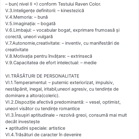
– bun( nivel II +) conform Testului Raven Color.
V.3.Inteligenţe definitorii: – kinestezică
V.4.Memoria: – bună
V.5.Imaginaţia: – bogată
V.6.Limbajul: – vocabular bogat, exprimare frumoasă şi
corectă, uneori vulgară
V.7.Autonomie,creativitate: – inventiv, cu manifestări de
creativitate
V.8.Motivaţia pentru învăţare: – extrinsecă
V.9.Capacitatea de efort intelectual: – medie
VI.TRĂSĂTURI DE PERSONALITATE
VI.1.Temperamentul: – puternic exteriorizat, impulsiv,
nestăpânit, inegal, iritabil,uneori agresiv, cu tendinţe de
dominare a altora(coleric).
VI.2.Dispoziţie afectivă predominantă: – vesel, optimist,
uneori visător cu tendinţe romantice
VI.3.Însuşiri aptitudinale – rezolvă greoi, consumă mai mult
decât investeşte
• aptitudini speciale: artistice
VI.4.Trăsături de caracter în devenire