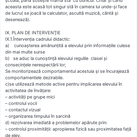
şcoală, până soseşte mama stă cu bunicul. Chiar şi când
aceasta este acasă tot singur stă în camera lui unde-şi face
de lucru( se joacă la calculator, ascultă muzică, cântă şi
desenează).
IX. PLAN DE INTERVENŢIE
IX.1.Întervenţia cadrului didactic:
a) cunoaşterea amănunţită a elevului prin informaţiile culese
din mai multe surse
b) se aduc la cunoştinţă elevului regulile clasei şi
consecinţele nerespectării lor;
Se monitorizează comportamentul acestuia şi se încurajează
comportamentele dezirabile.
c)se utilizează metode active pentru implicarea elevului în
activitatea de învăţare:
– activităţi pe grupe mici
– controlul vocii
– contactul vizual
– organizarea timpului în sarcină
d) rezolvarea imediată a problemelor apărute prin:
– controlul proximităţii: apropierea fizică sau proximitatea faţă
de elev.