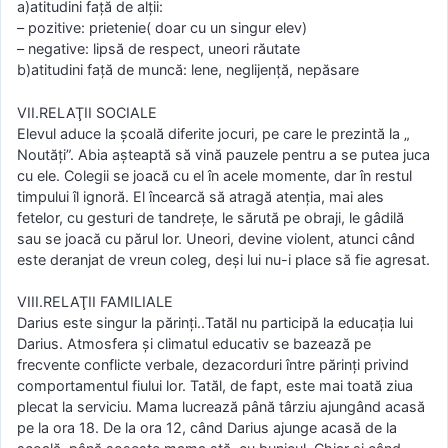
a)atitudini faţă de alţii:
– pozitive: prietenie( doar cu un singur elev)
– negative: lipsă de respect, uneori răutate
b)atitudini faţă de muncă: lene, neglijenţă, nepăsare
VII.RELAŢII SOCIALE
Elevul aduce la şcoală diferite jocuri, pe care le prezintă la „
Noutăţi”. Abia aşteaptă să vină pauzele pentru a se putea juca
cu ele. Colegii se joacă cu el în acele momente, dar în restul
timpului îl ignoră. El încearcă să atragă atenţia, mai ales
fetelor, cu gesturi de tandreţe, le sărută pe obraji, le gâdilă
sau se joacă cu părul lor. Uneori, devine violent, atunci când
este deranjat de vreun coleg, deşi lui nu-i place să fie agresat.
VIII.RELAŢII FAMILIALE
Darius este singur la părinţi..Tatăl nu participă la educația lui
Darius. Atmosfera şi climatul educativ se bazează pe
frecvente conflicte verbale, dezacorduri între părinţi privind
comportamentul fiului lor. Tatăl, de fapt, este mai toată ziua
plecat la serviciu. Mama lucrează până târziu ajungând acasă
pe la ora 18. De la ora 12, când Darius ajunge acasă de la