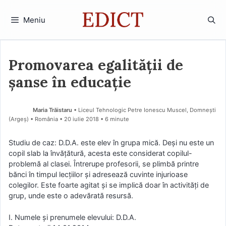
Sari
la
Meniu
conținut
Promovarea egalității de
șanse în educație
Maria Trăistaru
• Liceul Tehnologic Petre Ionescu Muscel, Domnești
(Argeş) • România
20 iulie 2018
• 6 minute
Studiu de caz: D.D.A. este elev în grupa mică. Deşi nu este un
copil slab la învățătură, acesta este considerat copilul-
problemă al clasei. Întrerupe profesorii, se plimbă printre
bănci în timpul lecţiilor şi adresează cuvinte injurioase
colegilor. Este foarte agitat şi se implică doar în activităţi de
grup, unde este o adevărată resursă.
I. Numele și prenumele elevului: D.D.A.