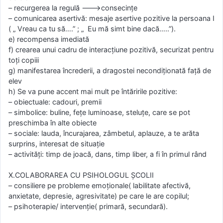
– recurgerea la regulă ––->consecinţe
– comunicarea asertivă: mesaje asertive pozitive la persoana I
( „ Vreau ca tu să….” ; „ Eu mă simt bine dacă…..”).
e) recompensa imediată
f) crearea unui cadru de interacţiune pozitivă, securizat pentru
toţi copiii
g) manifestarea încrederii, a dragostei necondiţionată faţă de
elev
h) Se va pune accent mai mult pe întăririle pozitive:
– obiectuale: cadouri, premii
– simbolice: buline, feţe luminoase, steluţe, care se pot
preschimba în alte obiecte
– sociale: lauda, încurajarea, zâmbetul, aplauze, a te arăta
surprins, interesat de situaţie
– activităţi: timp de joacă, dans, timp liber, a fi în primul rând
X.COLABORAREA CU PSIHOLOGUL ŞCOLII
– consiliere pe probleme emoţionale( labilitate afectivă,
anxietate, depresie, agresivitate) pe care le are copilul;
– psihoterapie/ intervenţie( primară, secundară).