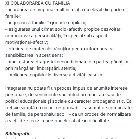
XI.COLABORAREA CU FAMILIA
-acordarea de timp mai mult în relaţia cu elevul din partea
familiei;
-angrenarea familiei în jocurile copilului;
– asigurarea unui climat socio-afectiv propice dezvoltării
armonioase a personalităţii, în special sub aspect
motivaţional-afectiv;
– oferirea de materiale părinţilor pentru informarea şi
sensibilizarea în acest sens;
-manifestarea dragostei necondiţionate din partea părinţilor,
prin mângâieri, îmbrăţişări, atenţie;
-implicarea copilului în diverse activităţi casnice.
Integrarea nu poate fi un proces impus de anumite interese
personale, de sentimente sau atitudini umanitare sau de
politici educaţionale şi sociale cu caracter propagandistic. Ea
trebuie simţită ca un act responsabil – asumat de comunitate,
de familie, de personalul şcolii – ca un proces de normalizare
a vieţii de zi cu zi a persoanelor aflate în dificultate.
Bibliografie