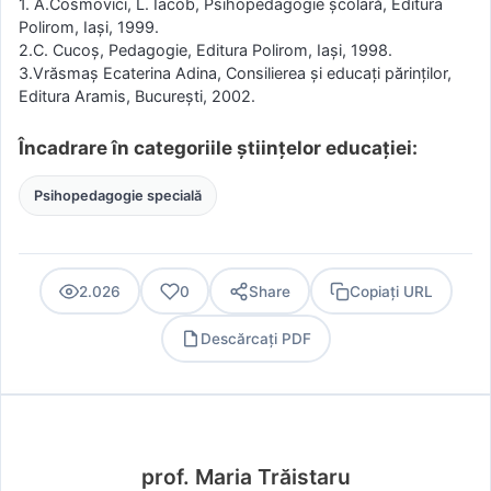
1. A.Cosmovici, L. Iacob, Psihopedagogie şcolară, Editura
Polirom, Iaşi, 1999.
2.C. Cucoş, Pedagogie, Editura Polirom, Iaşi, 1998.
3.Vrăsmaş Ecaterina Adina, Consilierea şi educaţi părinţilor,
Editura Aramis, Bucureşti, 2002.
Încadrare în categoriile științelor educației:
Psihopedagogie specială
2.026
0
Share
Copiați URL
Descărcați PDF
PDF
prof. Maria Trăistaru