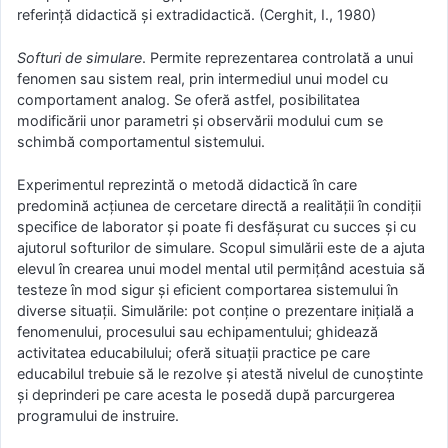
referinţă didactică şi extradidactică. (Cerghit, I., 1980)
Softuri de simulare
. Permite reprezentarea controlată a unui
fenomen sau sistem real, prin intermediul unui model cu
comportament analog. Se oferă astfel, posibilitatea
modificării unor parametri şi observării modului cum se
schimbă comportamentul sistemului.
Experimentul reprezintă o metodă didactică în care
predomină acţiunea de cercetare directă a realităţii în condiţii
specifice de laborator şi poate fi desfăşurat cu succes şi cu
ajutorul softurilor de simulare. Scopul simulării este de a ajuta
elevul în crearea unui model mental util permiţând acestuia să
testeze în mod sigur şi eficient comportarea sistemului în
diverse situaţii. Simulările: pot conţine o prezentare iniţială a
fenomenului, procesului sau echipamentului; ghidează
activitatea educabilului; oferă situaţii practice pe care
educabilul trebuie să le rezolve şi atestă nivelul de cunoştinte
şi deprinderi pe care acesta le posedă după parcurgerea
programului de instruire.