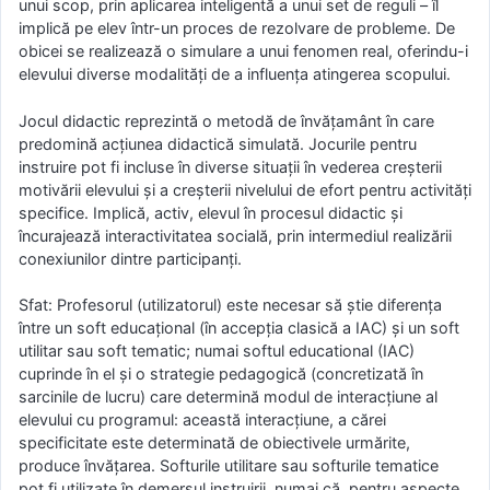
unui scop, prin aplicarea inteligentă a unui set de reguli – îl
implică pe elev într-un proces de rezolvare de probleme. De
obicei se realizează o simulare a unui fenomen real, oferindu-i
elevului diverse modalităţi de a influenţa atingerea scopului.
Jocul didactic reprezintă o metodă de învăţamânt în care
predomină acţiunea didactică simulată. Jocurile pentru
instruire pot fi incluse în diverse situaţii în vederea creşterii
motivării elevului şi a creşterii nivelului de efort pentru activităţi
specifice. Implică, activ, elevul în procesul didactic şi
încurajează interactivitatea socială, prin intermediul realizării
conexiunilor dintre participanţi.
Sfat: Profesorul (utilizatorul) este necesar să ştie diferenţa
între un soft educaţional (în accepţia clasică a IAC) şi un soft
utilitar sau soft tematic; numai softul educational (IAC)
cuprinde în el şi o strategie pedagogică (concretizată în
sarcinile de lucru) care determină modul de interacţiune al
elevului cu programul: această interacţiune, a cărei
specificitate este determinată de obiectivele urmărite,
produce învăţarea. Softurile utilitare sau softurile tematice
pot fi utilizate în demersul instruirii, numai că, pentru aspecte