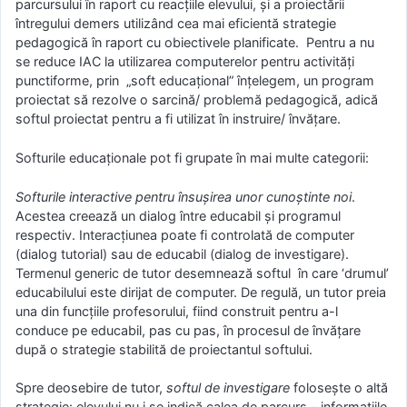
parcursului în raport cu reacţiile elevului, şi a proiectării
întregului demers utilizând cea mai eficientă strategie
pedagogică în raport cu obiectivele planificate. Pentru a nu
se reduce IAC la utilizarea computerelor pentru activităţi
punctiforme, prin „soft educaţional” înţelegem, un program
proiectat să rezolve o sarcină/ problemă pedagogică, adică
softul proiectat pentru a fi utilizat în instruire/ învăţare.
Softurile educaţionale pot fi grupate în mai multe categorii:
Softurile interactive pentru însuşirea unor cunoştinte noi
.
Acestea creează un dialog între educabil şi programul
respectiv. Interacţiunea poate fi controlată de computer
(dialog tutorial) sau de educabil (dialog de investigare).
Termenul generic de tutor desemnează softul în care ‘drumul’
educabilului este dirijat de computer. De regulă, un tutor preia
una din funcţiile profesorului, fiind construit pentru a-l
conduce pe educabil, pas cu pas, în procesul de învăţare
după o strategie stabilită de proiectantul softului.
Spre deosebire de tutor,
softul de investigare
foloseşte o altă
strategie: elevului nu i se indică calea de parcurs – informaţiile