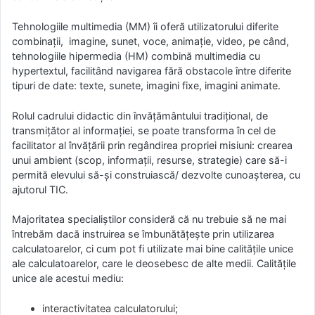
Tehnologiile multimedia (MM) îi oferă utilizatorului diferite
combinaţii, imagine, sunet, voce, animaţie, video, pe când,
tehnologiile hipermedia (HM) combină multimedia cu
hypertextul, facilitând navigarea fără obstacole între diferite
tipuri de date: texte, sunete, imagini fixe, imagini animate.
Rolul cadrului didactic din învăţământului tradiţional, de
transmiţător al informaţiei, se poate transforma în cel de
facilitator al învăţării prin regândirea propriei misiuni: crearea
unui ambient (scop, informaţii, resurse, strategie) care să-i
permită elevului să-şi construiască/ dezvolte cunoaşterea, cu
ajutorul TIC.
Majoritatea specialiştilor consideră că nu trebuie să ne mai
întrebăm dacă instruirea se îmbunătăţeşte prin utilizarea
calculatoarelor, ci cum pot fi utilizate mai bine calităţile unice
ale calculatoarelor, care le deosebesc de alte medii. Calităţile
unice ale acestui mediu:
interactivitatea calculatorului;