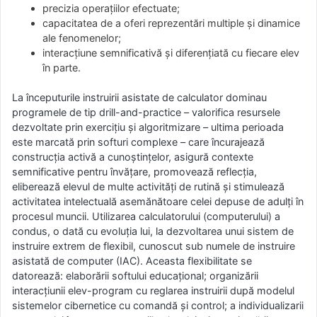
precizia operaţiilor efectuate;
capacitatea de a oferi reprezentări multiple şi dinamice
ale fenomenelor;
interacţiune semnificativă şi diferenţiată cu fiecare elev
în parte.
La începuturile instruirii asistate de calculator dominau
programele de tip drill-and-practice – valorifica resursele
dezvoltate prin exerciţiu şi algoritmizare – ultima perioada
este marcată prin softuri complexe – care încurajează
construcţia activă a cunoştinţelor, asigură contexte
semnificative pentru învăţare, promovează reflecţia,
eliberează elevul de multe activităţi de rutină şi stimulează
activitatea intelectuală asemănătoare celei depuse de adulţi în
procesul muncii. Utilizarea calculatorului (computerului) a
condus, o dată cu evoluţia lui, la dezvoltarea unui sistem de
instruire extrem de flexibil, cunoscut sub numele de instruire
asistată de computer (IAC). Aceasta flexibilitate se
datorează: elaborării softului educaţional; organizării
interacţiunii elev-program cu reglarea instruirii după modelul
sistemelor cibernetice cu comandă şi control; a individualizarii