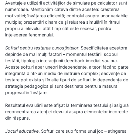
Avantajele utilizării activităţilor de simulare pe calculator sunt
numeroase. Menţionăm câteva dintre acestea: creşterea
motivaţiei; învăţarea eficientă; controlul asupra unor variabile
multiple; prezentări dinamice şi reluarea simulării în ritmul
propriu al elevului, atât timp cât este necesar, pentru
înţelegerea fenomenului.
Softuri pentru testarea cunosţintelor
. Specificitatea acestora
depinde de mai mulţi factori – momentul testării, scopul
testării, tipologia interacţiunii (feedback imediat sau nu).
Aceste softuri apar uneori independente, alteori făcând parte
integrantă dintr-un mediu de instruire complex; secvenţe de
testare pot exista şi în alte tipuri de softuri, în dependenţa de
strategia pedagogică şi sunt destinate pentru a măsura
progresul în învăţare.
Rezultatul evaluării este afişat la terminarea testului şi asigură
reconcentrarea atenţiei elevului asupra elementelor incorecte
din răspuns.
Jocuri educative
. Softuri care sub forma unui joc – atingerea