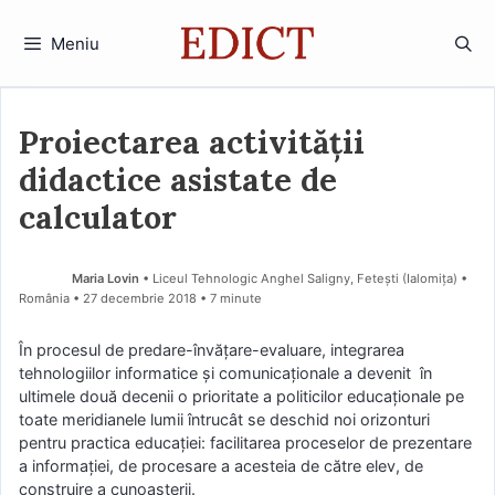
Sari
la
Meniu
conținut
Proiectarea activității
didactice asistate de
calculator
Maria Lovin
• Liceul Tehnologic Anghel Saligny, Fetești (Ialomiţa) •
România
27 decembrie 2018
• 7 minute
În procesul de predare-învăţare-evaluare, integrarea
tehnologiilor informatice şi comunicaţionale a devenit în
ultimele două decenii o prioritate a politicilor educaţionale pe
toate meridianele lumii întrucât se deschid noi orizonturi
pentru practica educaţiei: facilitarea proceselor de prezentare
a informaţiei, de procesare a acesteia de către elev, de
construire a cunoaşterii.