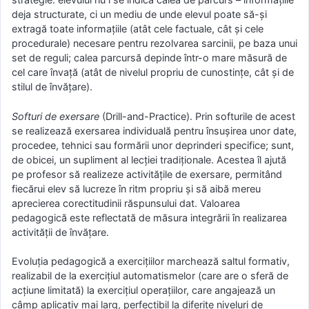
deja structurate, ci un mediu de unde elevul poate să-şi
extragă toate informaţiile (atât cele factuale, cât şi cele
procedurale) necesare pentru rezolvarea sarcinii, pe baza unui
set de reguli; calea parcursă depinde într-o mare măsură de
cel care învaţă (atât de nivelul propriu de cunostinţe, cât şi de
stilul de învăţare).
Softuri de exersare
(Drill-and-Practice). Prin softurile de acest
se realizează exersarea individuală pentru însuşirea unor date,
procedee, tehnici sau formării unor deprinderi specifice; sunt,
de obicei, un supliment al lecţiei tradiţionale. Acestea îl ajută
pe profesor să realizeze activităţile de exersare, permitând
fiecărui elev să lucreze în ritm propriu şi să aibă mereu
aprecierea corectitudinii răspunsului dat. Valoarea
pedagogică este reflectată de măsura integrării în realizarea
activităţii de învăţare.
Evoluţia pedagogică a exerciţiilor marchează saltul formativ,
realizabil de la exerciţiul automatismelor (care are o sferă de
acţiune limitată) la exerciţiul operaţiilor, care angajează un
câmp aplicativ mai larg, perfectibil la diferite niveluri de