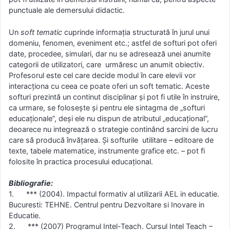
punctuale ale demersului didactic.
Un
soft tematic
cuprinde informaţia structurată în jurul unui
domeniu, fenomen, eveniment etc.; astfel de softuri pot oferi
date, procedee, simulari, dar nu se adresează unei anumite
categorii de utilizatori, care urmăresc un anumit obiectiv.
Profesorul este cel care decide modul în care elevii vor
interacţiona cu ceea ce poate oferi un soft tematic. Aceste
softuri prezintă un continut disciplinar şi pot fi utile în instruire,
ca urmare, se foloseşte şi pentru ele sintagma de „softuri
educaţionale”, deşi ele nu dispun de atributul „educaţional”,
deoarece nu integrează o strategie continând sarcini de lucru
care să producă învăţarea. Şi softurile utilitare – editoare de
texte, tabele matematice, instrumente grafice etc. – pot fi
folosite în practica procesului educaţional.
Bibliografie:
1. *** (2004). Impactul formativ al utilizarii AEL in educatie.
Bucuresti: TEHNE. Centrul pentru Dezvoltare si Inovare in
Educatie.
2. *** (2007) Programul Intel-Teach. Cursul Intel Teach –