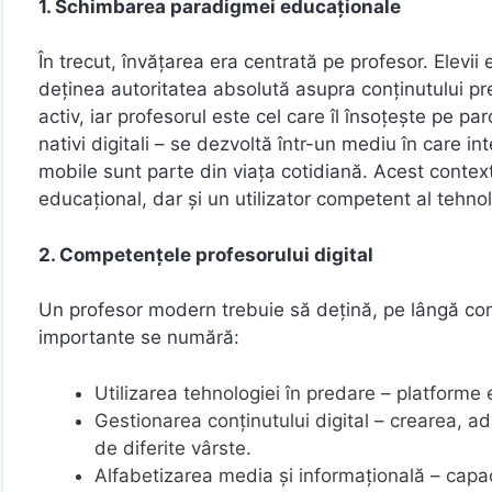
1. Schimbarea paradigmei educaționale
În trecut, învățarea era centrată pe profesor. Elevii e
deținea autoritatea absolută asupra conținutului pr
activ, iar profesorul este cel care îl însoțește pe pa
nativi digitali – se dezvoltă într-un mediu în care int
mobile sunt parte din viața cotidiană. Acest contex
educațional, dar și un utilizator competent al tehnol
2. Competențele profesorului digital
Un profesor modern trebuie să dețină, pe lângă comp
importante se numără:
Utilizarea tehnologiei în predare – platforme e
Gestionarea conținutului digital – crearea, ada
de diferite vârste.
Alfabetizarea media și informațională – capac