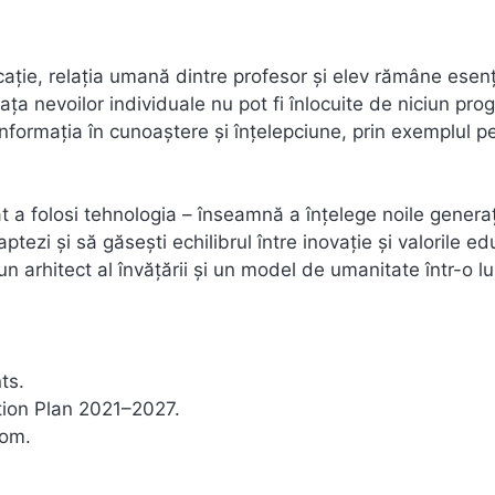
ație, relația umană dintre profesor și elev rămâne esenț
fața nevoilor individuale nu pot fi înlocuite de niciun pr
informația în cunoaștere și înțelepciune, prin exemplul p
t a folosi tehnologia – înseamnă a înțelege noile generați
ptezi și să găsești echilibrul între inovație și valorile ed
 un arhitect al învățării și un model de umanitate într-o l
ts.
tion Plan 2021–2027.
rom.