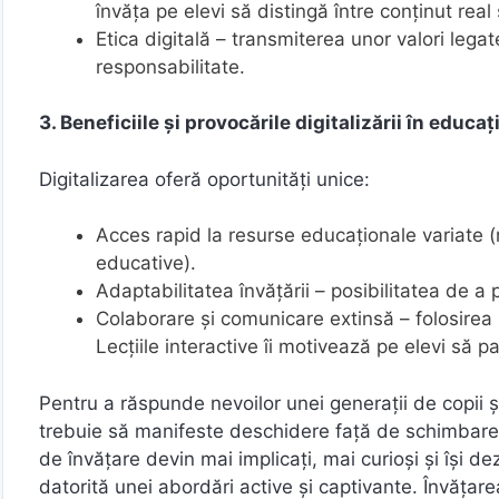
învăța pe elevi să distingă între conținut real
Etica digitală – transmiterea unor valori leg
responsabilitate.
3. Beneficiile și provocările digitalizării în educaț
Digitalizarea oferă oportunități unice:
Acces rapid la resurse educaționale variate (m
educative).
Adaptabilitatea învățării – posibilitatea de a pe
Colaborare și comunicare extinsă – folosirea
Lecțiile interactive îi motivează pe elevi să pa
Pentru a răspunde nevoilor unei generații de copii ș
trebuie să manifeste deschidere față de schimbare și
de învățare devin mai implicați, mai curioși și își d
datorită unei abordări active și captivante. Învățarea