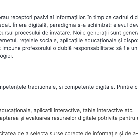
rau receptori pasivi ai informațiilor, în timp ce cadrul di
edat. În era digitală, paradigma s-a schimbat: elevul de
rcursul procesului de învățare. Noile generații sunt gener
ernetul, rețelele sociale, aplicațiile educaționale și dispo
t impune profesorului o dublă responsabilitate: să fie u
ogiei.
etențele tradiționale, și competențe digitale. Printre c
ducaționale, aplicații interactive, table interactive etc.
ptarea și evaluarea resurselor digitale potrivite pentru e
itatea de a selecta surse corecte de informație și de a-