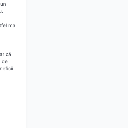
 un
u.
tfel mai
oar că
e de
eficii