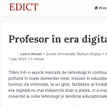
Sari
Prim
la
conținut
Profesor în era digit
Laura Voican
• Școala Gimnazială, Rădești (Argeş) •
1 iulie 2025
• 5 minute
Trăim într-o epocă marcată de tehnologii în continuă
profund în toate domeniile vieții, inclusiv în educaț
furnizor de informații, la un ghid, facilitator al învăță
era digitală nu mai înseamnă doar a preda, ci a in
conectat la noile tehnologii și tendințe educaționale