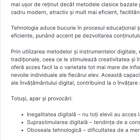
mai ușor de reținut decât metodele clasice bazate p
cadru modern, atractiv și mult mai eficient, facilitâ
Tehnologia aduce bucurie în procesul educațional și 
eficiente, punând accent pe dezvoltarea conținutului
Prin utilizarea metodelor și instrumentelor digitale, 
tradiționale, ceea ce le stimulează creativitatea și î
oferă acces facil la o varietate tot mai mare de info
nevoile individuale ale fiecărui elev. Această capac
ale învățământului digital, contribuind la o învățare 
Totuși, apar și provocări:
Inegalitatea digitală – nu toți elevii au acces
Suprastimularea digitală – tendința de a consu
Oboseala tehnologică – dificultatea de a menți