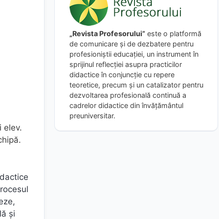
„Revista Profesorului”
este o platformă
de comunicare și de dezbatere pentru
profesioniștii educației, un instrument în
sprijinul reflecției asupra practicilor
didactice în conjuncție cu repere
teoretice, precum și un catalizator pentru
dezvoltarea profesională continuă a
cadrelor didactice din învățământul
preuniversitar.
i elev.
chipă.
idactice
procesul
eze,
lă și