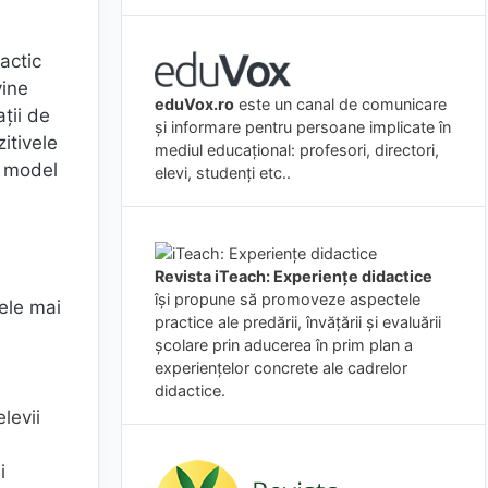
dactic
vine
eduVox.ro
este un canal de comunicare
ații de
și informare pentru persoane implicate în
zitivele
mediul educațional: profesori, directori,
n model
elevi, studenți etc..
Revista iTeach: Experienţe didactice
îşi propune să promoveze aspectele
ele mai
practice ale predării, învăţării şi evaluării
şcolare prin aducerea în prim plan a
experienţelor concrete ale cadrelor
didactice.
levii
i