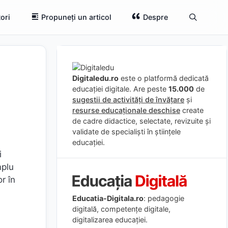
ori
Propuneți un articol
Despre
Digitaledu.ro
este o platformă dedicată
educației digitale. Are peste
15.000
de
sugestii de activități de învățare
și
resurse educaționale deschise
create
de cadre didactice, selectate, revizuite și
validate de specialiști în științele
educației.
i
mplu
or în
Educatia-Digitala.ro
: pedagogie
digitală, competențe digitale,
digitalizarea educației.