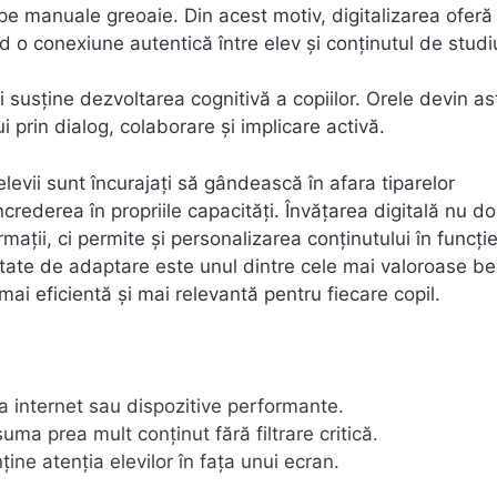
e manuale greoaie. Din acest motiv, digitalizarea oferă
nd o conexiune autentică între elev și conținutul de studi
susține dezvoltarea cognitivă a copiilor. Orele devin as
 prin dialog, colaborare și implicare activă.
elevii sunt încurajați să gândească în afara tiparelor
ncrederea în propriile capacități. Învățarea digitală nu d
rmații, ci permite și personalizarea conținutului în funcți
itate de adaptare este unul dintre cele mai valoroase ben
mai eficientă și mai relevantă pentru fiecare copil.
 la internet sau dispozitive performante.
ma prea mult conținut fără filtrare critică.
ne atenția elevilor în fața unui ecran.