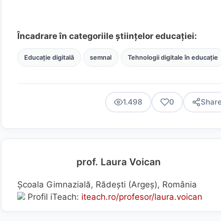
Încadrare în categoriile științelor educației:
Educație digitală
semnal
Tehnologii digitale în educație
1.498
0
Shar
prof. Laura Voican
Școala Gimnazială, Rădești (Argeş), România
Profil iTeach:
iteach.ro/profesor/laura.voican