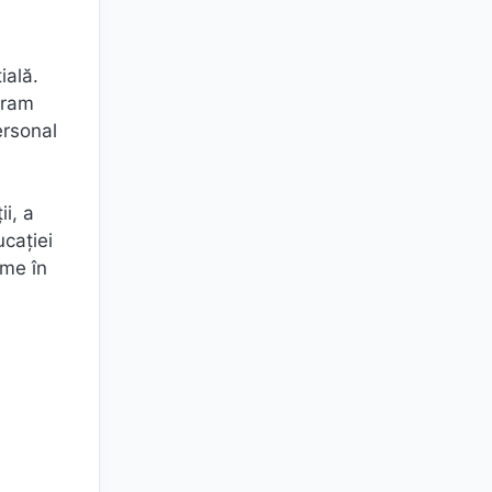
ială.
ogram
ersonal
i, a
ucației
ume în