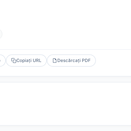
e
Copiați URL
Descărcați PDF
PDF