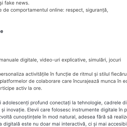
 și fake news.
ate de comportamentul online: respect, siguranță,
ie
anuale digitale, video-uri explicative, simulări, jocuri
rsonaliza activitățile în funcție de ritmul și stilul fiecăru
 platformelor de colaborare care încurajează munca în e
rticipe activ la ore.
i adolescenți profund conectați la tehnologie, cadrele d
 inovație. Elevii care folosesc instrumente digitale în 
ezvoltă cunoștințele în mod natural, adesea fără să realiz
 digitală este nu doar mai interactivă, ci și mai accesibi