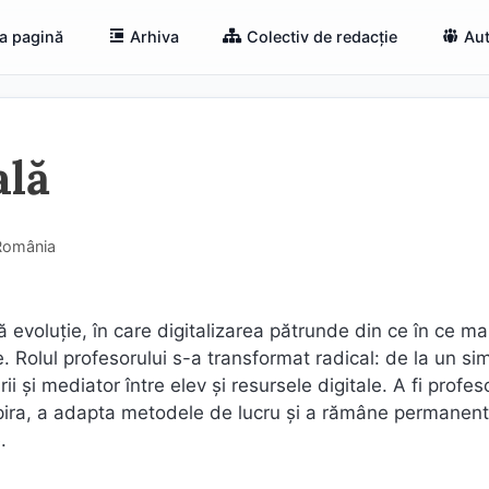
a pagină
Arhiva
Colectiv de redacție
Aut
ală
 România
 evoluție, în care digitalizarea pătrunde din ce în ce ma
ie. Rolul profesorului s-a transformat radical: de la un si
rii și mediator între elev și resursele digitale. A fi profes
spira, a adapta metodele de lucru și a rămâne permanent
.