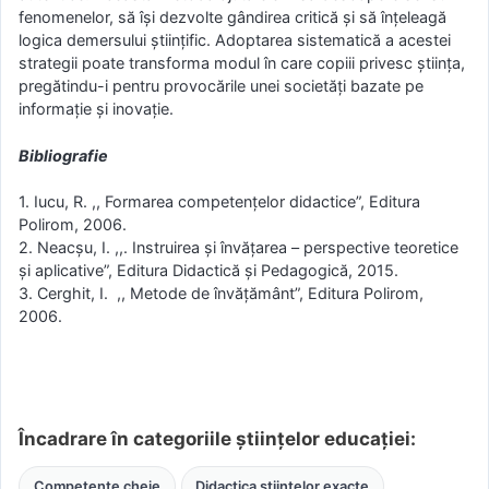
fenomenelor, să își dezvolte gândirea critică și să înțeleagă
logica demersului științific. Adoptarea sistematică a acestei
strategii poate transforma modul în care copiii privesc știința,
pregătindu-i pentru provocările unei societăți bazate pe
informație și inovație.
Bibliografie
1. Iucu, R. ,, Formarea competențelor didactice”, Editura
Polirom, 2006.
2. Neacșu, I. ,,. Instruirea și învățarea – perspective teoretice
și aplicative”, Editura Didactică și Pedagogică, 2015.
3. Cerghit, I. ,, Metode de învățământ”, Editura Polirom,
2006.
Încadrare în categoriile științelor educației:
Competențe cheie
Didactica științelor exacte