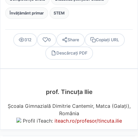
Învățământ primar
STEM
312
0
Share
Copiați URL
Descărcați PDF
PDF
prof. Tincuța Ilie
Școala Gimnazială Dimitrie Cantemir, Matca (Galaţi),
România
Profil iTeach:
iteach.ro/profesor/tincuta.ilie