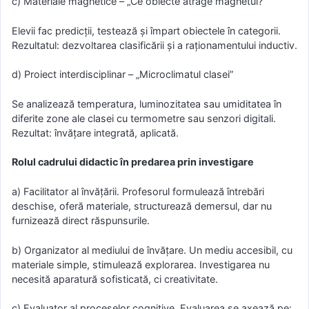
c) Materiale magnetice – „Ce obiecte atrage magnetul?”
Elevii fac predicții, testează și împart obiectele în categorii.
Rezultatul: dezvoltarea clasificării și a raționamentului inductiv.
d) Proiect interdisciplinar – „Microclimatul clasei”
Se analizează temperatura, luminozitatea sau umiditatea în
diferite zone ale clasei cu termometre sau senzori digitali.
Rezultat: învățare integrată, aplicată.
Rolul cadrului didactic în predarea prin investigare
a) Facilitator al învățării. Profesorul formulează întrebări
deschise, oferă materiale, structurează demersul, dar nu
furnizează direct răspunsurile.
b) Organizator al mediului de învățare. Un mediu accesibil, cu
materiale simple, stimulează explorarea. Investigarea nu
necesită aparatură sofisticată, ci creativitate.
c) Evaluator al proceselor cognitive. Evaluarea se axează pe: