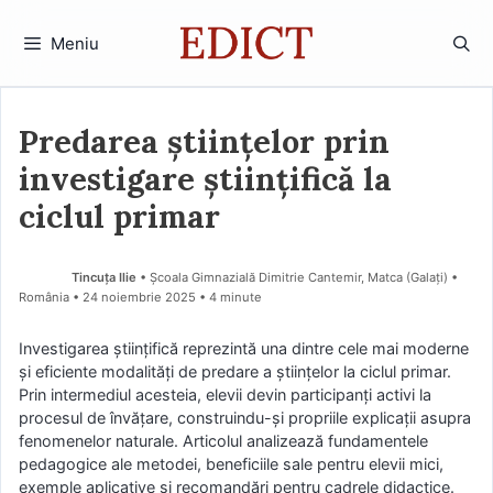
Sari
la
Meniu
conținut
Predarea științelor prin
investigare științifică la
ciclul primar
Tincuța Ilie
• Școala Gimnazială Dimitrie Cantemir, Matca (Galaţi) •
România
24 noiembrie 2025
• 4 minute
Investigarea științifică reprezintă una dintre cele mai moderne
și eficiente modalități de predare a științelor la ciclul primar.
Prin intermediul acesteia, elevii devin participanți activi la
procesul de învățare, construindu-și propriile explicații asupra
fenomenelor naturale. Articolul analizează fundamentele
pedagogice ale metodei, beneficiile sale pentru elevii mici,
exemple aplicative și recomandări pentru cadrele didactice.