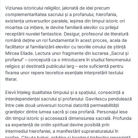
Viziunea istoricului religiilor, jalonată de idei precum
complementaritatea sacrului și a profanului, hierofania,
existența universurilor paralele, ieșirea din timpul istoric ori
moartea ca inițiere, le devine familiară elevilor cu prilejul
receptării nuvelei fantastice. Desigur, profesorul de literatură
română deține un rol fundamental în acest proces, acela de
facilitator al familiarizării elevilor cu teoriile omului de știință
Mircea Eliade. Lectura unor fragmente din lucrarea „Sacrul și
profanul” – concepută ca o introducere în studiul fenomenului
religios și destinată publicului larg – este suficientă pentru
fixarea unor repere teoretice esențiale interpretării textului
literar.
Elevii înțeleg dualitatea timpului și a spațiului, consecință a
interdependenței sacrului și profanului: Gavrilescu pendulează
între cele două universuri tocmai datorită permeabilității
granițelor dintre lumea sacră și cea profană. Personajul iese
din timpul istoric și accesează dimensiunea sacrală. Profunda
sa experiență de ordin spiritual devine posibilă prin
intermediul hierofaniei, a manifestării supranaturalului în
profan. Căsuța babei, grădina și bordeiul țigăncilor reprezintă