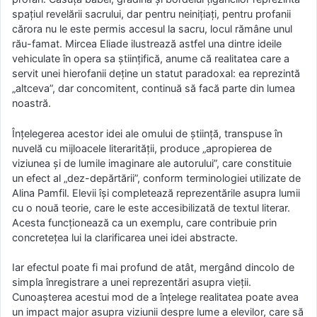
spațiul revelării sacrului, dar pentru neinițiați, pentru profanii
cărora nu le este permis accesul la sacru, locul rămâne unul
rău-famat. Mircea Eliade ilustrează astfel una dintre ideile
vehiculate în opera sa științifică, anume că realitatea care a
servit unei hierofanii deține un statut paradoxal: ea reprezintă
„altceva”, dar concomitent, continuă să facă parte din lumea
noastră.
Înțelegerea acestor idei ale omului de știință, transpuse în
nuvelă cu mijloacele literarității, produce „apropierea de
viziunea și de lumile imaginare ale autorului”, care constituie
un efect al „dez-depărtării”, conform terminologiei utilizate de
Alina Pamfil. Elevii își completează reprezentările asupra lumii
cu o nouă teorie, care le este accesibilizată de textul literar.
Acesta funcționează ca un exemplu, care contribuie prin
concretețea lui la clarificarea unei idei abstracte.
Iar efectul poate fi mai profund de atât, mergând dincolo de
simpla înregistrare a unei reprezentări asupra vieții.
Cunoașterea acestui mod de a înțelege realitatea poate avea
un impact major asupra viziunii despre lume a elevilor, care să