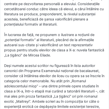
centrate pe dezvoltarea personală a elevului. Considerațiile
cercetătoarei conduc către ideea că elevul, a cărui întâlnire cu
literatura se produce, preponderent, la nivelul substanței
acesteia, beneficiază de șansa valorificării plenare a
potențialului formativ al literaturii.
În lucrarea de față, ne propunem o ilustrare a noțiunii de
„potențial formativ” al literaturii, plecând de la afirmațiile
autoarei sus-citate și valorificând un text reprezentativ
propus pentru studiu elevilor de clasa a X-a: nuvela fantastică
„La țigănci” de Mircea Eliade.
Deși numele acestui scriitor nu figurează în lista autorilor
canonici din Programa Examenului național de bacalaureat,
consider că întâlnirea elevilor de liceu cu opera sa se înscrie în
categoria celor memorabile. Nu atât prin „Romanul
adolescentului miop” – una dintre primele opere studiate în
clasa a IX-a, într-o etapă mai curând a tatonării literaturii –, cât
mai ales prin proza fantastică „La țigănci” ori prin romanul
exotic „Maitreyi”. Ambele scrieri au în compoziția lor câte o
experiență erotică ce depășește limitele existenței terestre,