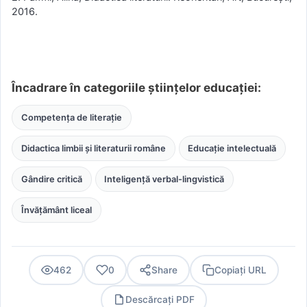
2016.
Încadrare în categoriile științelor educației:
Competența de literație
Didactica limbii și literaturii române
Educație intelectuală
Gândire critică
Inteligență verbal-lingvistică
Învățământ liceal
462
0
Share
Copiați URL
Descărcați PDF
PDF