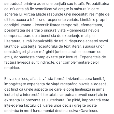
se traducă printr-o adeziune parțială sau totală. Probabilitatea
ca influența să fie semnificativă crește în măsura în care
scrierea lui Mircea Eliade răspunde unei necesități resimțite de
cititor, aceea a trăirii unor experiențe variate. Limitările proprii
condiției umane – ireversibilitatea temporală, efemeritatea,
posibilitatea de a trăi o singură viață – generează nevoia
compensatoare de a beneficia de experiențe multiple.
Literatura, sursă inepuizabilă de trăiri, răspunde acestei nevoi
lăuntrice. Existența receptorului de text literar, supusă unor
constrângeri și unor mărginiri (ontice, sociale, economice
etc.), dobândește complexitate prin lectură. Experiențele de
factură livrescă sunt indirecte, dar complementare celor
empirice.
Elevul de liceu, aflat la vârsta formării viziunii asupra lumii, își
îmbogățește experiența de viață receptând nuvela eliadescă,
dat fiind că unele aspecte pe care le conștientiează în urma
lecturii și a interpretării textului s-ar putea dovedi esențiale în
existența lui prezentă sau ulterioară. De pildă, importantă este
înțelegerea faptului că luarea unor decizii greșite poate
schimba în mod fundamental destinul cuiva (Gavrilescu