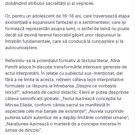
dobândind atributul sacralității și al veșniciei.
Or, pentru un adolescent de 16-18 ani, care traversează etapa
existențială a expansiunii fanteziei și a sentimentelor, care își
formează reprezentări asupra lumii, o astfel de temă nu poate
decât să devină terenul favorabil găsirii unor răspunsuri la
întrebări fundamentale, care să conducă la cunoaștere și la
autocunoaștere.
Referindu-se la potențialul formativ al textului literar, Alina
Pamfil aduce în discuție transformările interioare generate de
actul interpretării. În relație cu subiectul sus-menționat, dar
fără a ne limita la acesta, reținem câteva teze interpretative
formulate ca răspuns la întrebarea „Despre ce vorbește
textul?”, adresată de cadrul didactic. Elevii ar putea desprinde
câteva semnificații globale: „Textul ilustrează concepția lui
Mircea Eliade, conform căreia sacrul se manifestă în
aspectele cele mai banale ale existenței”; „Nuvela surprinde
puterea iubirii autentice de a depăși limitările condiției umane”;
„Narațiunea ilustrează o manieră de a concepe trecerea în
lumea de dincolo”.