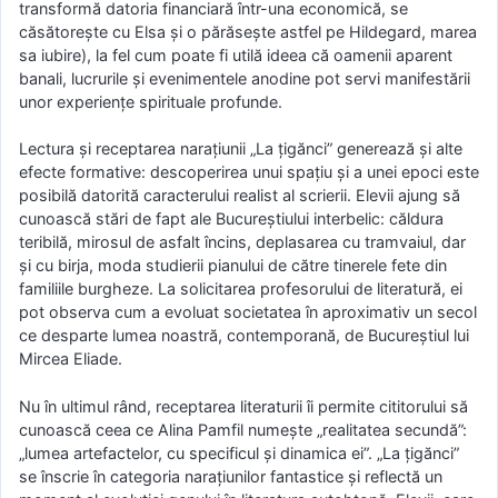
transformă datoria financiară într-una economică, se
căsătorește cu Elsa și o părăsește astfel pe Hildegard, marea
sa iubire), la fel cum poate fi utilă ideea că oamenii aparent
banali, lucrurile și evenimentele anodine pot servi manifestării
unor experiențe spirituale profunde.
Lectura și receptarea narațiunii „La țigănci” generează și alte
efecte formative: descoperirea unui spațiu și a unei epoci este
posibilă datorită caracterului realist al scrierii. Elevii ajung să
cunoască stări de fapt ale Bucureștiului interbelic: căldura
teribilă, mirosul de asfalt încins, deplasarea cu tramvaiul, dar
și cu birja, moda studierii pianului de către tinerele fete din
familiile burgheze. La solicitarea profesorului de literatură, ei
pot observa cum a evoluat societatea în aproximativ un secol
ce desparte lumea noastră, contemporană, de Bucureștiul lui
Mircea Eliade.
Nu în ultimul rând, receptarea literaturii îi permite cititorului să
cunoască ceea ce Alina Pamfil numește „realitatea secundă”:
„lumea artefactelor, cu specificul și dinamica ei”. „La țigănci”
se înscrie în categoria narațiunilor fantastice și reflectă un