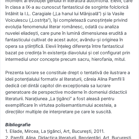
moment al evoluției genului în literatura autohtonă. Elevii, care
în clasa a IX-a au cunoscut fantasticul de sorginte folclorică
întâlnit la I.L. Caragiale („La hanul lui Mânjoală”) și la Vasile
Voiculescu („Lostrița”), își completează cunoștințele privind
evoluția fenomenului literar românesc, odată cu analiza
nuvelei eliadești, care pune în lumină dimensiunea erudită a
fantasticului cultivat de acest autor, avându-și originea în
opera sa științifică. Elevii înțeleg diferența între fantasticul
bazat pe credința în existența diavolului și cel configurat prin
intermediul unor concepte precum sacru, hierofania, mitul.
Prezenta lucrare se constituie drept o tentativă de ilustrare a
ideii potențialului formativ al literaturii, căreia Alina Pamfil îi
dedică cel dintâi capitol din excepționala sa lucrare
generatoare de perspective moderne în domeniul didacticii
literaturii. Narațiunea „La țigănci” a fost aleasă pentru
exemplificare în virtutea polisemantismului acesteia, a
direcțiilor multiple de interpretare pe care le suscită.
Bibliografie
1. Eliade, Mircea, La țigănci, Art, București, 2011.
2. Pamfil, Alina, Didactica literaturii. Reorientări, Art, București,