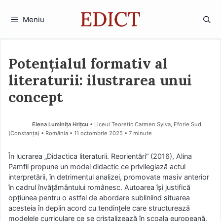
Sari
la
Meniu
conținut
Potențialul formativ al
literaturii: ilustrarea unui
concept
Elena Luminița Hrițcu
• Liceul Teoretic Carmen Sylva, Eforie Sud
(Constanţa) • România
11 octombrie 2025
• 7 minute
În lucrarea „Didactica literaturii. Reorientări” (2016), Alina
Pamfil propune un model didactic ce privilegiază actul
interpretării, în detrimentul analizei, promovate masiv anterior
în cadrul învățământului românesc. Autoarea își justifică
opțiunea pentru o astfel de abordare subliniind situarea
acesteia în deplin acord cu tendințele care structurează
modelele curriculare ce se cristalizează în școala europeană,