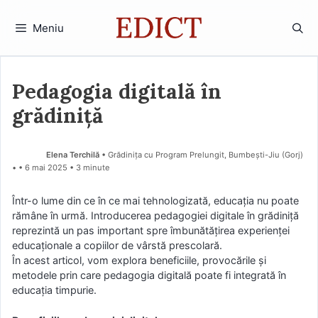
Sari
la
Meniu
conținut
Pedagogia digitală în
grădiniță
Elena Terchilă
• Grădinița cu Program Prelungit, Bumbești-Jiu (Gorj)
•
6 mai 2025
• 3 minute
Într-o lume din ce în ce mai tehnologizată, educația nu poate
rămâne în urmă. Introducerea pedagogiei digitale în grădiniță
reprezintă un pas important spre îmbunătățirea experienței
educaționale a copiilor de vârstă prescolară.
În acest articol, vom explora beneficiile, provocările și
metodele prin care pedagogia digitală poate fi integrată în
educația timpurie.