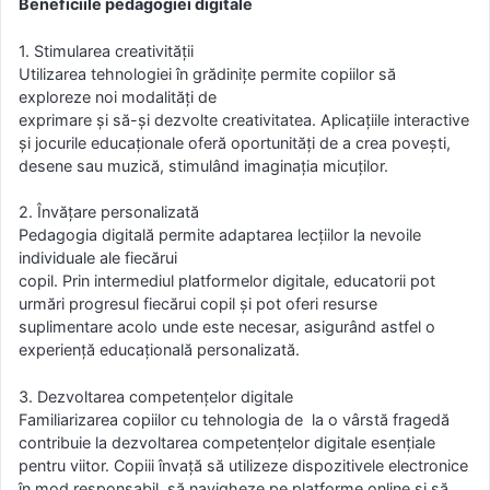
Beneficiile pedagogiei digitale
1. Stimularea creativității
Utilizarea tehnologiei în grădinițe permite copiilor să
exploreze noi modalități de
exprimare și să-și dezvolte creativitatea. Aplicațiile interactive
și jocurile educaționale oferă oportunități de a crea povești,
desene sau muzică, stimulând imaginația micuților.
2. Învățare personalizată
Pedagogia digitală permite adaptarea lecțiilor la nevoile
individuale ale fiecărui
copil. Prin intermediul platformelor digitale, educatorii pot
urmări progresul fiecărui copil și pot oferi resurse
suplimentare acolo unde este necesar, asigurând astfel o
experiență educațională personalizată.
3. Dezvoltarea competențelor digitale
Familiarizarea copiilor cu tehnologia de la o vârstă fragedă
contribuie la dezvoltarea competențelor digitale esențiale
pentru viitor. Copiii învață să utilizeze dispozitivele electronice
în mod responsabil, să navigheze pe platforme online și să