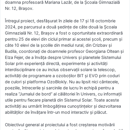
doamna profesoară Mariana Lazăr, de la Școala Gimnazială
Nr. 12, Brașov.
Întregul proiect, desfășurat în zilele de 17 și 18 octombrie
2024, pe parcursul a două ședințe de câte două la Școala
Gimnazială Nr. 12, Brașov a fost o oportunitate extraordinară
pentru 25 de elevi din ciclul primar ai acestei școli, precum și
câte 10 elevi de la școlile din mediul rural, din Crizbav și
Budila, coordonați de doamnele profesor Georgiana Oltean și
Elza Fejer, de a învăța despre Univers și planetele Sistemului
Solar prin experiență directă, experimente și activități
interdisciplinare ce au inclus observații solare la telescop,
activități de programare a ozoboților BIT și EVO prin coduri
de culori și platforma OzoBlokly. Nu au lipsit nici cântecele,
poeziile, întrecerile și sarcinile de lucru în echipă pentru a
realiza ”Jurnalul de bord” al călătoriei în Univers, cu informații
utile pentru fiecare planetă din Sistemul Solar. Toate aceste
activități au urmărit îmbogățirea cunoștințelor și dezvoltarea
abilităților de învățare într-un mod interactiv și plăcut.
Obiectivul general al proiectului a fost creșterea motivării