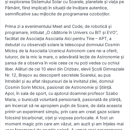
și explorarea Sistemului Solar cu Soarele, planetele și viața pe
Pământ, fiind implicați în situații de învățare autentice,
semnificative sau mijlocite de programarea ozoboților.
Prima zi a evenimentului Meet and Code, de robotică și
programare, intitulat „O călătorie în Univers cu BIT și EVO”,
facilitat de Asociația Asociatia Aici pentru Tine – APT, a
debutat cu observații solare la telescopul domnului Cosmin
Micloș de la Asociatia Ucenicul Astronom care ne-a oferit,
tuturor, de la mic la mare, o adevărată lecție de Astronomie și
șansa de a observa în voie ceea ce nu poți vedea cu ochiul
liber. Alături de cei 10 elevi din Crizbav, elevii Școlii Gimnaziale
Nr. 12, Brașov au descoperit secretele Soarelui, au pus
întrebări și au aflat răspunsuri de la invitatul zilei, domnul
Cosmin Sorin Miclos, pasionat de Astronomie și Știință.
Apoi, în sala de sport, cu ajutorul doamnei profesor Szabo
Maria, o bunicuță voluntară pensionară, pasionată de știință,
am încercat să ne apropiem puțin de Soare, de data aceasta
printr-un experiment simplu, prin care am creat gaze solare
folosind bicarbonat, oțet și vopsea portocalie. A fost un
moment magic prin care am văzut, am auzit și am înțeles mai
ușor fenomenul de erupție solară. A urmat apoi programarea