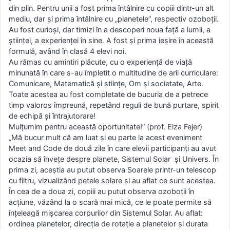
din plin. Pentru unii a fost prima întâlnire cu copiii dintr-un alt
mediu, dar și prima întâlnire cu „planetele”, respectiv ozoboții.
Au fost curioși, dar timizi în a descoperi noua față a lumii, a
științei, a experienței în sine. A fost și prima ieșire în această
formulă, având în clasă 4 elevi noi.
Au rămas cu amintiri plăcute, cu o experiență de viață
minunată în care s-au împletit o multitudine de arii curriculare:
Comunicare, Matematică și științe, Om și societate, Arte.
Toate acestea au fost completate de bucuria de a petrece
timp valoros împreună, repetând reguli de bună purtare, spirit
de echipă și întrajutorare!
Mulțumim pentru această oportunitate!” (prof. Elza Fejer)
„Mă bucur mult că am luat și eu parte la acest eveniment
Meet and Code de două zile în care elevii participanți au avut
ocazia să învețe despre planete, Sistemul Solar și Univers. În
prima zi, aceștia au putut observa Soarele printr-un telescop
cu filtru, vizualizând petele solare și au aflat ce sunt acestea.
În cea de a doua zi, copiii au putut observa ozoboții în
acțiune, văzând la o scară mai mică, ce le poate permite să
înțeleagă mișcarea corpurilor din Sistemul Solar. Au aflat:
ordinea planetelor, direcția de rotație a planetelor și durata