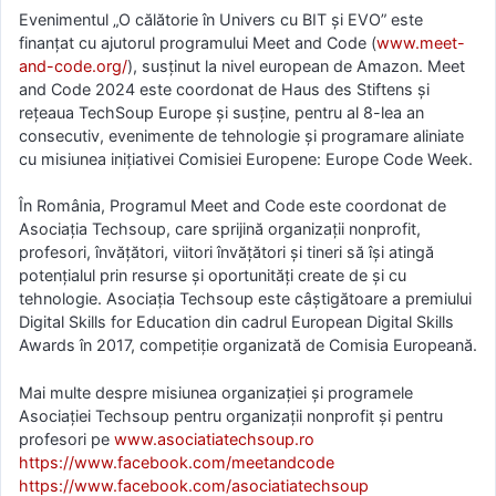
Evenimentul „O călătorie în Univers cu BIT și EVO” este
finanțat cu ajutorul programului Meet and Code (
www.meet-
and-code.org/
), susținut la nivel european de Amazon. Meet
and Code 2024 este coordonat de Haus des Stiftens și
rețeaua TechSoup Europe și susține, pentru al 8-lea an
consecutiv, evenimente de tehnologie și programare aliniate
cu misiunea inițiativei Comisiei Europene: Europe Code Week.
În România, Programul Meet and Code este coordonat de
Asociația Techsoup, care sprijină organizații nonprofit,
profesori, învățători, viitori învățători și tineri să își atingă
potențialul prin resurse și oportunități create de și cu
tehnologie. Asociația Techsoup este câștigătoare a premiului
Digital Skills for Education din cadrul European Digital Skills
Awards în 2017, competiție organizată de Comisia Europeană.
Mai multe despre misiunea organizației și programele
Asociației Techsoup pentru organizații nonprofit și pentru
profesori pe
www.asociatiatechsoup.ro
https://www.facebook.com/meetandcode
https://www.facebook.com/asociatiatechsoup