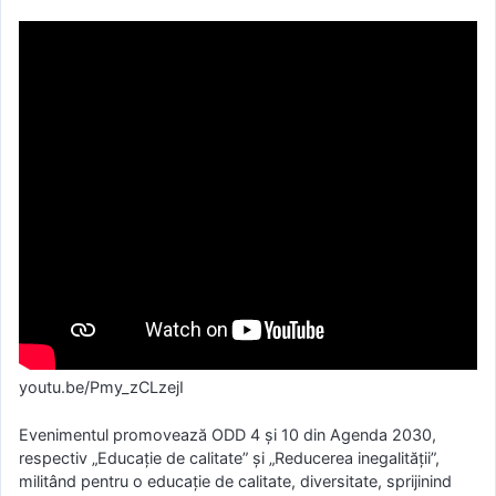
youtu.be/Pmy_zCLzejI
Evenimentul promovează ODD 4 și 10 din Agenda 2030,
respectiv „Educaţie de calitate” și „Reducerea inegalității”,
militând pentru o educație de calitate, diversitate, sprijinind