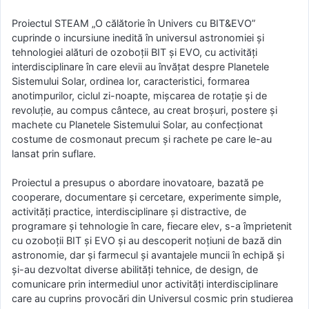
Proiectul STEAM „O călătorie în Univers cu BIT&EVO”
cuprinde o incursiune inedită în universul astronomiei și
tehnologiei alături de ozoboții BIT și EVO, cu activități
interdisciplinare în care elevii au învățat despre Planetele
Sistemului Solar, ordinea lor, caracteristici, formarea
anotimpurilor, ciclul zi-noapte, mișcarea de rotație și de
revoluție, au compus cântece, au creat broșuri, postere și
machete cu Planetele Sistemului Solar, au confecționat
costume de cosmonaut precum și rachete pe care le-au
lansat prin suflare.
Proiectul a presupus o abordare inovatoare, bazată pe
cooperare, documentare și cercetare, experimente simple,
activități practice, interdisciplinare și distractive, de
programare și tehnologie în care, fiecare elev, s-a împrietenit
cu ozoboții BIT și EVO și au descoperit noțiuni de bază din
astronomie, dar și farmecul și avantajele muncii în echipă și
și-au dezvoltat diverse abilități tehnice, de design, de
comunicare prin intermediul unor activități interdisciplinare
care au cuprins provocări din Universul cosmic prin studierea