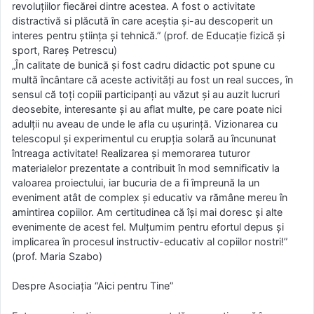
revoluțiilor fiecărei dintre acestea. A fost o activitate
distractivă si plăcută în care aceștia și-au descoperit un
interes pentru știința și tehnică.” (prof. de Educație fizică și
sport, Rareș Petrescu)
„În calitate de bunică și fost cadru didactic pot spune cu
multă încântare că aceste activități au fost un real succes, în
sensul că toți copiii participanți au văzut și au auzit lucruri
deosebite, interesante și au aflat multe, pe care poate nici
adulții nu aveau de unde le afla cu ușurință. Vizionarea cu
telescopul și experimentul cu erupția solară au încununat
întreaga activitate! Realizarea și memorarea tuturor
materialelor prezentate a contribuit în mod semnificativ la
valoarea proiectului, iar bucuria de a fi împreună la un
eveniment atât de complex și educativ va rămâne mereu în
amintirea copiilor. Am certitudinea că își mai doresc și alte
evenimente de acest fel. Mulțumim pentru efortul depus și
implicarea în procesul instructiv-educativ al copiilor nostri!”
(prof. Maria Szabo)
Despre Asociația “Aici pentru Tine”