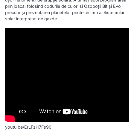
prin joacă, folosind codurile de culori si Ozoboții Bit și Evo
precum și prezentarea planetelor printr-un Imn al Sistemului
solar interpretat de gazde.
youtu.be/ErLFzH7Fs90