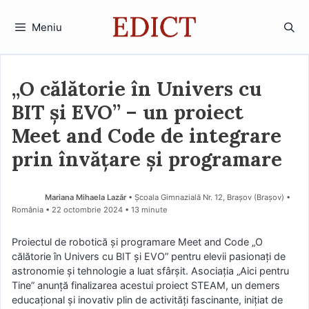
Sari
la
Meniu
conținut
„O călătorie în Univers cu
BIT și EVO” – un proiect
Meet and Code de integrare
prin învățare și programare
Mariana Mihaela Lazăr
• Școala Gimnazială Nr. 12, Brașov (Braşov) •
România
22 octombrie 2024
• 13 minute
Proiectul de robotică și programare Meet and Code „O
călătorie în Univers cu BIT și EVO” pentru elevii pasionați de
astronomie și tehnologie a luat sfârșit. Asociația „Aici pentru
Tine” anunță finalizarea acestui proiect STEAM, un demers
educațional și inovativ plin de activități fascinante, inițiat de