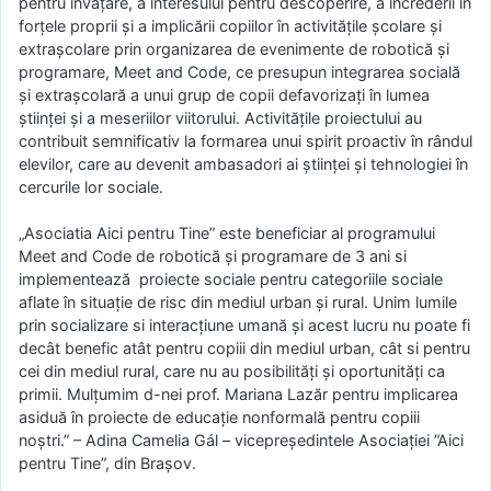
pentru învățare, a interesului pentru descoperire, a încrederii în
forțele proprii și a implicării copiilor în activitățile școlare și
extrașcolare prin organizarea de evenimente de robotică și
programare, Meet and Code, ce presupun integrarea socială
și extrașcolară a unui grup de copii defavorizați în lumea
științei și a meseriilor viitorului. Activitățile proiectului au
contribuit semnificativ la formarea unui spirit proactiv în rândul
elevilor, care au devenit ambasadori ai științei și tehnologiei în
cercurile lor sociale.
„Asociatia Aici pentru Tine” este beneficiar al programului
Meet and Code de robotică și programare de 3 ani si
implementează proiecte sociale pentru categoriile sociale
aflate în situație de risc din mediul urban și rural. Unim lumile
prin socializare si interacțiune umană și acest lucru nu poate fi
decât benefic atât pentru copiii din mediul urban, cât si pentru
cei din mediul rural, care nu au posibilități și oportunități ca
primii. Mulțumim d-nei prof. Mariana Lazăr pentru implicarea
asiduă în proiecte de educație nonformală pentru copiii
noștri.” – Adina Camelia Gál – vicepreședintele Asociației ”Aici
pentru Tine”, din Brașov.