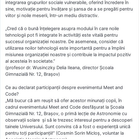
integrarea grupurilor sociale vulnerabile, oferind încredere în
sine, motivație pentru învățare și șansa de a se pregăti pentru
viitor și noile meserii, într-un mediu distractiv.
„Cred că o bună înțelegere asupra modului în care noile
tehnologii pot fi integrate în activități este vitală pentru
succesul organizației noastre. De asemenea, consider că
utilizarea noilor tehnologii este importantă pentru a împlini
misiunea organizației noastre și contribuie la impactul pozitiv
al acesteia în societate.”
(profesor dr. Wusinczky Delia Ileana, director Școala
Gimnazială Nr. 12, Brașov)
Ce au declarat participanții despre evenimentul Meet and
Code?
„Mă bucur că am reușit să ofer acestor minunați copii, în
cadrul evenimentului Meet and Code desfășurat la Școala
Gimnazială Nr. 12, Brașov, o primă lecție de Astronomie cu
observații solare și să le trezesc interesul pentru a descoperi
tainele Universului. Sunt convins că a fost o experiență unică
pentru toți participanții!” (Cosmin Sorin Micloș, voluntar la