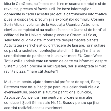
kiturile OzoGoes, au înțeles mai bine mișcarea de rotație și de
revoluție, precum și fazele lunii. Pe baza informațiilor
dobândite în cadrul acestui proiect, a cartonașelor informative
puse la dispoziție, precum și a explicațiilor domnului Cosmin
Sorin Miclos, voluntar de la Asociația Ucenicul Astronom,
elevii au completat și au realizat în echipe ”Jurnalul de bord” al
călătoriei lor în Univers printre planetele Sistemului Solar,
selectând cu grijă date importante despre fiecare planetă.
Activitatea s-a încheiat cu o întrecere de lansare, prin suflare
cu paiul, a rachetelor confecționate din hârtie și înmânarea
unor diplome de participare la un eveniment EU Code Week.
Toți elevii au primit câte un semn de carte cu informații despre
Sistemul Solar, precum și mici gustări, dar și așteptata și mult
râvnita pizza, ”mare cât Jupiter”!
Mulțumim pentru ajutor domnului profesor de sport, Rareș
Petrescu care ne-a însoțit pe parcursul celor două zile ale
evenimentului, precum și tuturor părinților și bunicilor,
Asociației Aici pentru Tine pentru implicare și mai ales
conducerii Școlii Gimnaziale Nr. 12, Brașov pentru sprijinul
acordat realizării acestui eveniment.