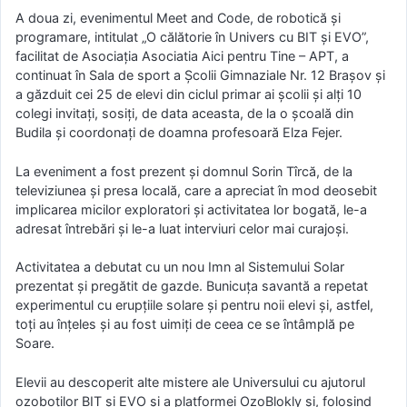
A doua zi, evenimentul Meet and Code, de robotică și
programare, intitulat „O călătorie în Univers cu BIT și EVO”,
facilitat de Asociația Asociatia Aici pentru Tine – APT, a
continuat în Sala de sport a Școlii Gimnaziale Nr. 12 Brașov și
a găzduit cei 25 de elevi din ciclul primar ai școlii și alți 10
colegi invitați, sosiți, de data aceasta, de la o școală din
Budila și coordonați de doamna profesoară Elza Fejer.
La eveniment a fost prezent și domnul Sorin Tîrcă, de la
televiziunea și presa locală, care a apreciat în mod deosebit
implicarea micilor exploratori și activitatea lor bogată, le-a
adresat întrebări și le-a luat interviuri celor mai curajoși.
Activitatea a debutat cu un nou Imn al Sistemului Solar
prezentat și pregătit de gazde. Bunicuța savantă a repetat
experimentul cu erupțiile solare și pentru noii elevi și, astfel,
toți au înțeles și au fost uimiți de ceea ce se întâmplă pe
Soare.
Elevii au descoperit alte mistere ale Universului cu ajutorul
ozoboților BIT și EVO și a platformei OzoBlokly și, folosind