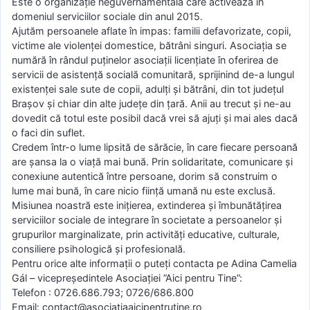
Este o organizație neguvernamentală care activează în
domeniul serviciilor sociale din anul 2015.
Ajutăm persoanele aflate în impas: familii defavorizate, copii,
victime ale violenței domestice, bătrâni singuri. Asociația se
numără în rândul puținelor asociații licențiate în oferirea de
servicii de asistență socială comunitară, sprijinind de-a lungul
existenței sale sute de copii, adulți și bătrâni, din tot județul
Brașov și chiar din alte județe din țară. Anii au trecut și ne-au
dovedit că totul este posibil dacă vrei să ajuți și mai ales dacă
o faci din suflet.
Credem într-o lume lipsită de sărăcie, în care fiecare persoană
are șansa la o viață mai bună. Prin solidaritate, comunicare și
conexiune autentică între persoane, dorim să construim o
lume mai bună, în care nicio ființă umană nu este exclusă.
Misiunea noastră este inițierea, extinderea și îmbunătățirea
serviciilor sociale de integrare în societate a persoanelor și
grupurilor marginalizate, prin activități educative, culturale,
consiliere psihologică și profesională.
Pentru orice alte informații o puteți contacta pe Adina Camelia
Gál – vicepreședintele Asociației ”Aici pentru Tine”:
Telefon : 0726.686.793; 0726/686.800
Email: contact@asociatiaaicipentrutine.ro