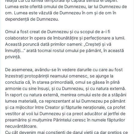
relaţia Lui cu lumea temporală îşi capătă sensul ei deplin.
Lumea este oferită omului de Dumnezeu, iar lui Dumnezeu de
om. Lumea este văzută de Dumnezeu în om şi de om în
dependenţă de Dumnezeu.
Omul a fost creat de Dumnezeu şi cu scopul de a-i fi
colaborator în opera de îmbunătăţire şi perfecţionare a lumii.
Această poruncă dată primilor oameni: „Creşteţi şi vă
înmulţiţi…” arată tocmai rostul omului pe pământ, în această
privinţă.
De asemenea, avându-se în vedere darurile cu care au fost
înzestraţi protopărinţii neamului omenesc, se ajunge la
concluzia că, în starea primordială, omul se găsea în plină
armonie cu sine însuşi, şi cu Dumnezeu, şi cu natura externă.
În raport cu natura externă, menirea omului este de a stăpâni
lumea materială, ca reprezentant al lui Dumnezeu pe pământ
şi ca mijlocitor între Creator şi făpturile neraţionale, ca profet
vestitor al voii lui Dumnezeu şi ca preot aducător al jertfei de
preamărire şi mulţumire Părintelui ceresc în numele făpturilor
necuvântătoare.
Cu cât devenim mai conştienţi de darul vieţii ca dar preţios ce