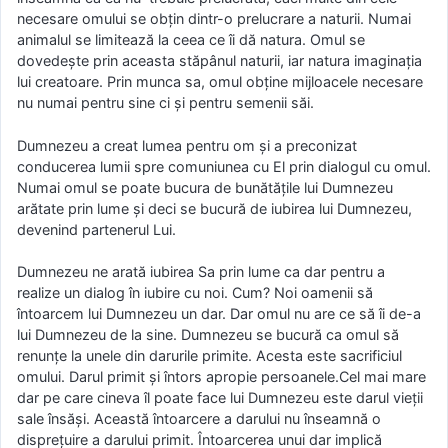
necesare omului se obţin dintr-o prelucrare a naturii. Numai
animalul se limitează la ceea ce îi dă natura. Omul se
dovedeşte prin aceasta stăpânul naturii, iar natura imaginaţia
lui creatoare. Prin munca sa, omul obţine mijloacele necesare
nu numai pentru sine ci şi pentru semenii săi.
Dumnezeu a creat lumea pentru om şi a preconizat
conducerea lumii spre comuniunea cu El prin dialogul cu omul.
Numai omul se poate bucura de bunătăţile lui Dumnezeu
arătate prin lume şi deci se bucură de iubirea lui Dumnezeu,
devenind partenerul Lui.
Dumnezeu ne arată iubirea Sa prin lume ca dar pentru a
realize un dialog în iubire cu noi. Cum? Noi oamenii să
întoarcem lui Dumnezeu un dar. Dar omul nu are ce să îi de-a
lui Dumnezeu de la sine. Dumnezeu se bucură ca omul să
renunţe la unele din darurile primite. Acesta este sacrificiul
omului. Darul primit şi întors apropie persoanele.Cel mai mare
dar pe care cineva îl poate face lui Dumnezeu este darul vieţii
sale însăşi. Această întoarcere a darului nu înseamnă o
dispreţuire a darului primit. Întoarcerea unui dar implică