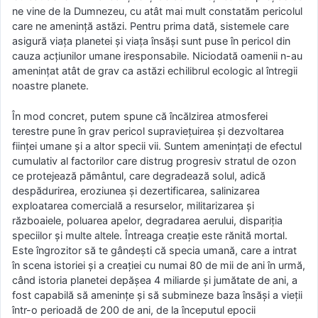
ne vine de la Dumnezeu, cu atât mai mult constatăm pericolul
care ne ameninţă astăzi. Pentru prima dată, sistemele care
asigură viaţa planetei şi viaţa însăşi sunt puse în pericol din
cauza acţiunilor umane iresponsabile. Niciodată oamenii n-au
ameninţat atât de grav ca astăzi echilibrul ecologic al întregii
noastre planete.
În mod concret, putem spune că încălzirea atmosferei
terestre pune în grav pericol supravieţuirea şi dezvoltarea
fiinţei umane şi a altor specii vii. Suntem ameninţaţi de efectul
cumulativ al factorilor care distrug progresiv stratul de ozon
ce protejează pământul, care degradează solul, adică
despădurirea, eroziunea şi dezertificarea, salinizarea
exploatarea comercială a resurselor, militarizarea şi
războaiele, poluarea apelor, degradarea aerului, dispariţia
speciilor şi multe altele. Întreaga creaţie este rănită mortal.
Este îngrozitor să te gândeşti că specia umană, care a intrat
în scena istoriei şi a creaţiei cu numai 80 de mii de ani în urmă,
când istoria planetei depăşea 4 miliarde şi jumătate de ani, a
fost capabilă să ameninţe şi să submineze baza însăşi a vieţii
într-o perioadă de 200 de ani, de la începutul epocii