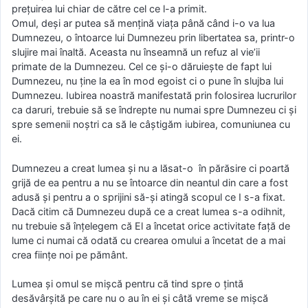
preţuirea lui chiar de către cel ce l-a primit.
Omul, deşi ar putea să menţină viaţa până când i-o va lua
Dumnezeu, o întoarce lui Dumnezeu prin libertatea sa, printr-o
slujire mai înaltă. Aceasta nu înseamnă un refuz al vie’ii
primate de la Dumnezeu. Cel ce şi-o dăruieşte de fapt lui
Dumnezeu, nu ţine la ea în mod egoist ci o pune în slujba lui
Dumnezeu. Iubirea noastră manifestată prin folosirea lucrurilor
ca daruri, trebuie să se îndrepte nu numai spre Dumnezeu ci şi
spre semenii noştri ca să le câştigăm iubirea, comuniunea cu
ei.
Dumnezeu a creat lumea şi nu a lăsat-o în părăsire ci poartă
grijă de ea pentru a nu se întoarce din neantul din care a fost
adusă şi pentru a o sprijini să-şi atingă scopul ce I s-a fixat.
Dacă citim că Dumnezeu după ce a creat lumea s-a odihnit,
nu trebuie să înţelegem că El a încetat orice activitate faţă de
lume ci numai că odată cu crearea omului a încetat de a mai
crea fiinţe noi pe pământ.
Lumea şi omul se mişcă pentru că tind spre o ţintă
desăvârşită pe care nu o au în ei şi câtă vreme se mişcă