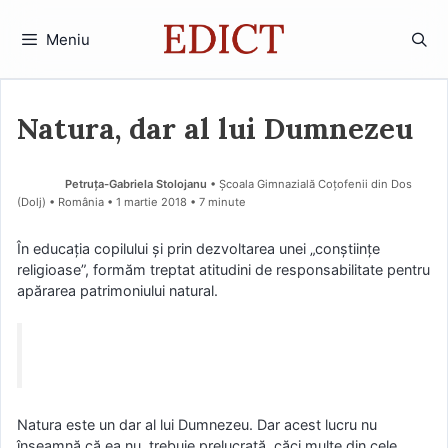
Sari
la
Meniu
conținut
Natura, dar al lui Dumnezeu
Petruța-Gabriela Stolojanu
• Școala Gimnazială Coțofenii din Dos
(Dolj) • România
1 martie 2018
• 7 minute
În educaţia copilului și prin dezvoltarea unei „conștiințe
religioase”, formăm treptat atitudini de responsabilitate pentru
apărarea patrimoniului natural.
Natura este un dar al lui Dumnezeu. Dar acest lucru nu
înseamnă că ea nu trebuie prelucrată, căci multe din cele