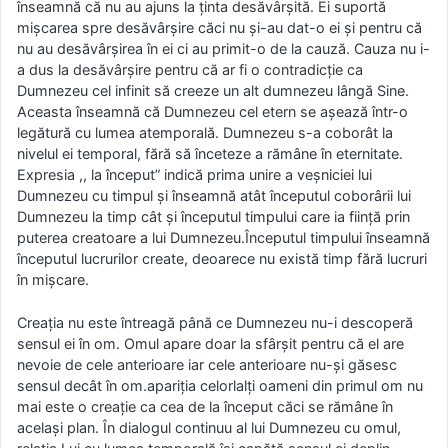
înseamnă că nu au ajuns la ţinta desăvârşită. Ei suportă
mişcarea spre desăvârşire căci nu şi-au dat-o ei şi pentru că
nu au desăvârşirea în ei ci au primit-o de la cauză. Cauza nu i-
a dus la desăvârşire pentru că ar fi o contradicţie ca
Dumnezeu cel infinit să creeze un alt dumnezeu lângă Sine.
Aceasta înseamnă că Dumnezeu cel etern se aşează într-o
legătură cu lumea atemporală. Dumnezeu s-a coborât la
nivelul ei temporal, fără să înceteze a rămâne în eternitate.
Expresia ,, la început” indică prima unire a veşniciei lui
Dumnezeu cu timpul şi înseamnă atât începutul coborârii lui
Dumnezeu la timp cât şi începutul timpului care ia fiinţă prin
puterea creatoare a lui Dumnezeu.Începutul timpului înseamnă
începutul lucrurilor create, deoarece nu există timp fără lucruri
în mişcare.
Creaţia nu este întreagă până ce Dumnezeu nu-i descoperă
sensul ei în om. Omul apare doar la sfârşit pentru că el are
nevoie de cele anterioare iar cele anterioare nu-şi găsesc
sensul decât în om.apariţia celorlalţi oameni din primul om nu
mai este o creaţie ca cea de la început căci se rămâne în
acelaşi plan. În dialogul continuu al lui Dumnezeu cu omul,