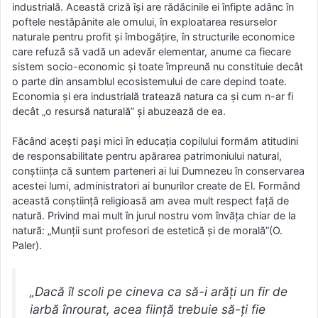
industrială. Această criză îşi are rădăcinile ei înfipte adânc în
poftele nestăpânite ale omului, în exploatarea resurselor
naturale pentru profit şi îmbogăţire, în structurile economice
care refuză să vadă un adevăr elementar, anume ca fiecare
sistem socio-economic şi toate împreună nu constituie decât
o parte din ansamblul ecosistemului de care depind toate.
Economia şi era industrială tratează natura ca şi cum n-ar fi
decât „o resursă naturală” şi abuzează de ea.
Făcând aceşti paşi mici în educaţia copilului formăm atitudini
de responsabilitate pentru apărarea patrimoniului natural,
conştiinţa că suntem parteneri ai lui Dumnezeu în conservarea
acestei lumi, administratori ai bunurilor create de El. Formând
această conştiinţă religioasă am avea mult respect faţă de
natură. Privind mai mult în jurul nostru vom învăţa chiar de la
natură: „Munţii sunt profesori de estetică şi de morală”(O.
Paler).
„Dacă îl scoli pe cineva ca să-i arăţi un fir de
iarbă înrourat, acea fiinţă trebuie să-ţi fie