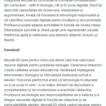
Integrarea Mozaik3D contribuie la formarea competențelor
din curriculum – atât în biologie, cât și în zona digitală. Elevii își
dezvoltă capacitatea de observare, interpretare și
argumentare, învață să folosească tehnologia responsabil și
să valorifice resursele digitale pentru învățare și documentare.
Profesorul poate adapta activitățile în funcție de nivelul clasei.
Diferențiază sarcinile și oferă sprijin prin reprezentări vizuale.
Platforma ajută la realizarea unui demers didactic incluziv și
flexibil.
Concluzii
Mozaik3D este pentru mine una dintre cele mai valoroase
resurse digitale pentru predarea biologiei. Caracterul interactiv
crește calitatea actului educațional, facilitează înțelegerea
fenomenelor biologice și stimulează implicarea activă a
elevilor. Folosirea platformei arată că tehnologia în educație
nu e un scop în sine – e un mijloc eficient de dezvoltare a
competențelor și de modernizare a practicilor didactice.
Profesorul de biologie are responsabilitatea de a selecta și a
integra resursele digitale în funcție de obiective și de
particularitățile elevilor. Mozaik3D oferă cadrul necesar pentru