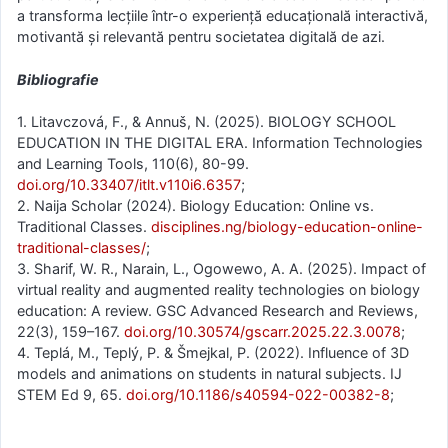
a transforma lecțiile într-o experiență educațională interactivă,
motivantă și relevantă pentru societatea digitală de azi.
Bibliografie
1. Litavczová, F., & Annuš, N. (2025). BIOLOGY SCHOOL
EDUCATION IN THE DIGITAL ERA. Information Technologies
and Learning Tools, 110(6), 80-99.
doi.org/10.33407/itlt.v110i6.6357
;
2. Naija Scholar (2024). Biology Education: Online vs.
Traditional Classes.
disciplines.ng/biology-education-online-
traditional-classes/
;
3. Sharif, W. R., Narain, L., Ogowewo, A. A. (2025). Impact of
virtual reality and augmented reality technologies on biology
education: A review. GSC Advanced Research and Reviews,
22(3), 159–167.
doi.org/10.30574/gscarr.2025.22.3.0078
;
4. Teplá, M., Teplý, P. & Šmejkal, P. (2022). Influence of 3D
models and animations on students in natural subjects. IJ
STEM Ed 9, 65.
doi.org/10.1186/s40594-022-00382-8
;