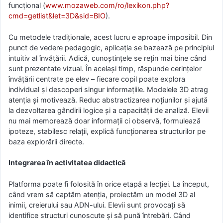
funcțional (
www.mozaweb.com/ro/lexikon.php?
cmd=getlist&let=3D&sid=BIO
).
Cu metodele tradiționale, acest lucru e aproape imposibil. Din
punct de vedere pedagogic, aplicația se bazează pe principiul
intuitiv al învățării. Adică, cunoștințele se rețin mai bine când
sunt prezentate vizual. În același timp, răspunde cerințelor
învățării centrate pe elev – fiecare copil poate explora
individual și descoperi singur informațiile. Modelele 3D atrag
atenția și motivează. Reduc abstractizarea noțiunilor și ajută
la dezvoltarea gândirii logice și a capacității de analiză. Elevii
nu mai memorează doar informații ci observă, formulează
ipoteze, stabilesc relații, explică funcționarea structurilor pe
baza explorării directe.
Integrarea în activitatea didactică
Platforma poate fi folosită în orice etapă a lecției. La început,
când vrem să captăm atenția, proiectăm un model 3D al
inimii, creierului sau ADN-ului. Elevii sunt provocați să
identifice structuri cunoscute și să pună întrebări. Când