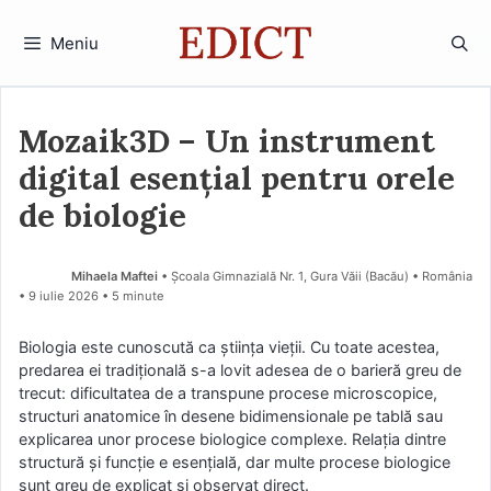
Sari
la
Meniu
conținut
Mozaik3D – Un instrument
digital esențial pentru orele
de biologie
Mihaela Maftei
• Școala Gimnazială Nr. 1, Gura Văii (Bacău) • România
9 iulie 2026
• 5 minute
Biologia este cunoscută ca știința vieții. Cu toate acestea,
predarea ei tradițională s-a lovit adesea de o barieră greu de
trecut: dificultatea de a transpune procese microscopice,
structuri anatomice în desene bidimensionale pe tablă sau
explicarea unor procese biologice complexe. Relația dintre
structură și funcție e esențială, dar multe procese biologice
sunt greu de explicat și observat direct.