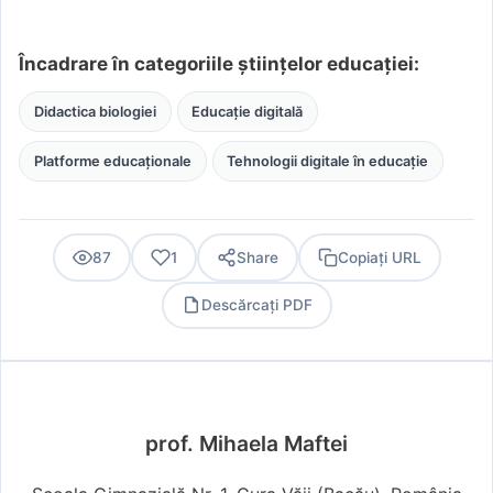
Încadrare în categoriile științelor educației:
Didactica biologiei
Educație digitală
Platforme educaționale
Tehnologii digitale în educație
87
1
Share
Copiați URL
Descărcați PDF
PDF
prof. Mihaela Maftei