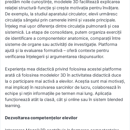
predăm noile cunoștințe, modelele 3D facilitează explicarea
relației structură-funcție și crește motivația pentru învățare.
De exemplu, la studiul aparatului circulator, elevii urmăresc
circulația sângelui prin camerele inimii și vasele principale.
Înțeleg mai ușor diferența dintre circulația pulmonară și cea
sistemică. La etapa de consolidare, putem organiza exerciții
de identificare a componentelor anatomice, comparații între
sisteme de organe sau activități de investigație. Platforma
ajută și la evaluarea formativă – oferă contexte pentru
verificarea înțelegerii și argumentarea răspunsurilor.
Experiența mea didactică privind folosirea acestei platforme
arată că folosirea modelelor 3D în activitatea didactică duce
la o participare mai activă a elevilor. Aceștia sunt mai motivați,
mai implicați în rezolvarea sarcinilor de lucru, colaborează în
echipe și rețin informațiile pe termen mai lung. Aplicația
funcționează atât la clasă, cât și online sau în sistem blended
learning.
Dezvoltarea competențelor elevilor