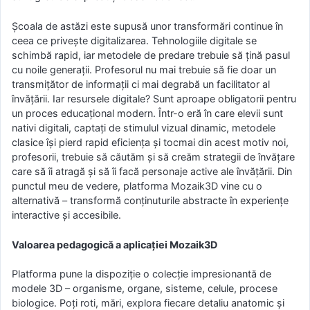
Școala de astăzi este supusă unor transformări continue în
ceea ce privește digitalizarea. Tehnologiile digitale se
schimbă rapid, iar metodele de predare trebuie să țină pasul
cu noile generații. Profesorul nu mai trebuie să fie doar un
transmițător de informații ci mai degrabă un facilitator al
învățării. Iar resursele digitale? Sunt aproape obligatorii pentru
un proces educațional modern. Într-o eră în care elevii sunt
nativi digitali, captați de stimulul vizual dinamic, metodele
clasice își pierd rapid eficiența și tocmai din acest motiv noi,
profesorii, trebuie să căutăm și să creăm strategii de învățare
care să îi atragă și să îi facă personaje active ale învățării. Din
punctul meu de vedere, platforma Mozaik3D vine cu o
alternativă – transformă conținuturile abstracte în experiențe
interactive și accesibile.
Valoarea pedagogică a aplicației Mozaik3D
Platforma pune la dispoziție o colecție impresionantă de
modele 3D – organisme, organe, sisteme, celule, procese
biologice. Poți roti, mări, explora fiecare detaliu anatomic și