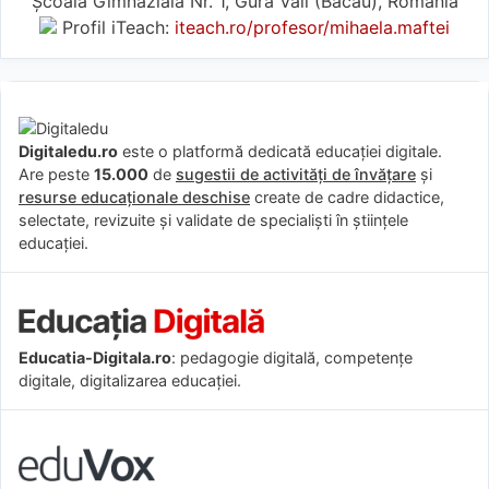
Școala Gimnazială Nr. 1, Gura Văii (Bacău), România
Profil iTeach:
iteach.ro/profesor/mihaela.maftei
Digitaledu.ro
este o platformă dedicată educației digitale.
Are peste
15.000
de
sugestii de activități de învățare
și
resurse educaționale deschise
create de cadre didactice,
selectate, revizuite și validate de specialiști în științele
educației.
Educatia-Digitala.ro
: pedagogie digitală, competențe
digitale, digitalizarea educației.