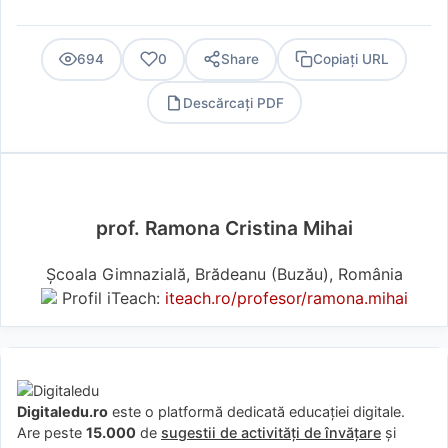
694
0
Share
Copiați URL
Descărcați PDF
PDF
prof. Ramona Cristina Mihai
Școala Gimnazială, Brădeanu (Buzău), România
Profil iTeach:
iteach.ro/profesor/ramona.mihai
Digitaledu.ro
este o platformă dedicată educației digitale.
Are peste
15.000
de
sugestii de activități de învățare
și