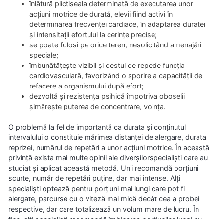
înlătură plictiseala determinată de executarea unor
acţiuni motrice de durată, elevii fiind activi în
determinarea frecvenţei cardiace, în adaptarea duratei
şi intensitaţii efortului la cerinţe precise;
se poate folosi pe orice teren, nesolicitând amenajări
speciale;
îmbunătăţeşte vizibil şi destul de repede funcţia
cardiovasculară, favorizând o sporire a capacităţii de
refacere a organismului după efort;
dezvoltă şi rezistenţa psihică împotriva oboselii
şimăreşte puterea de concentrare, voinţa.
O problemă la fel de importantă ca durata şi conţinutul
intervalului o constituie mărimea distanţei de alergare, durata
reprizei, numărul de repetări a unor acţiuni motrice. În această
privinţă exista mai multe opinii ale diverşilorspecialişti care au
studiat şi aplicat această metodă. Unii recomandă porţiuni
scurte, număr de repetări puţine, dar mai intense. Alţi
specialişti optează pentru porţiuni mai lungi care pot fi
alergate, parcurse cu o viteză mai mică decât cea a probei
respective, dar care totalizează un volum mare de lucru. În