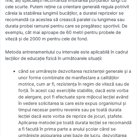
fine, alţi specialişti recomandă îmbinarea porţiunilor lungi cu
cele scurte. Putem reţine ca orientare generală regula potrivit
căreia la stabilirea lungimii bucăţilor, a duratei reprizelor se
recomandă ca acestea să crească paralel cu lungimea sau
durata probei ramurei pentru care se pregătesc sportivii. De
exemplu, cât mai aproape de 60 metri pentru probele de
viteză şi de 2000 m pentru cele de fond.
Metoda antrenamentului cu intervale este aplicabilă în cadrul
lecţiilor de educaţie fizică în următoarele situaţii:
când se urmăreşte dezvoltarea rezistenţei generale şi a
unor forme combinate de manifestare a calităţilor
motrice, cum ar fi, rezistenţa în regim de viteză sau de
forţă. În acest caz exerciţiile stabilite, dacă este vorba
de alergare, pot fi efectuate spre mijlocul lecţiei având
în vedere solicitarea la care este expus organismul şi
timpul necesar pentru revenire sau pe toată durata
lecţiei dacă este vorba de reprize de jocuri, ştafete.
Aplicarea metodei pe toată durata lecţiei se recomandă
a fi facută în prima parte a anului şcolar când se
urmăreşte asigurarea unei baze de lucru, dezvoltarea