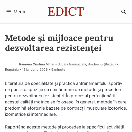
Sari
la
Meniu
conținut
Metode și mijloace pentru
dezvoltarea rezistenței
Ramona Cristina Mihai
• Școala Gimnazială, Brădeanu (Buzău) •
România
11 ianuarie 2026
• 9 minute
Literatura de specialitate şi practica antrenamentului sportiv
ne pun la dispoziţie un număr mare de metode şi procedee
pentru dezvoltarea rezistenţei. În procesul perfecţionării
acestei calităţi motrice se folosesc, în general, metode în care
predomină eforturile bazate pe contracţii musculare izotonice,
izometrice şi intermediare.
Raportând aceste metode şi procedee la specificul activităţii