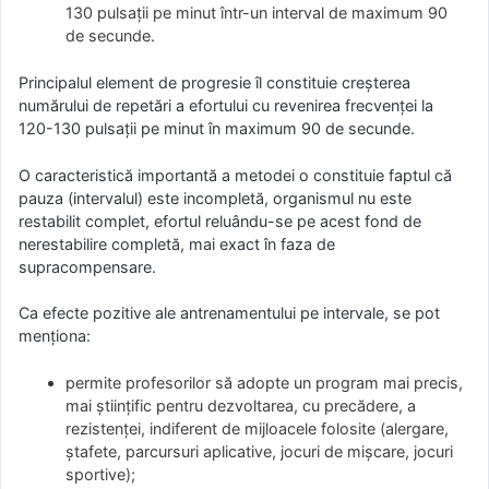
130 pulsaţii pe minut într-un interval de maximum 90
de secunde.
Principalul element de progresie îl constituie creşterea
numărului de repetări a efortului cu revenirea frecvenţei la
120-130 pulsaţii pe minut în maximum 90 de secunde.
O caracteristică importantă a metodei o constituie faptul că
pauza (intervalul) este incompletă, organismul nu este
restabilit complet, efortul reluându-se pe acest fond de
nerestabilire completă, mai exact în faza de
supracompensare.
Ca efecte pozitive ale antrenamentului pe intervale, se pot
menţiona:
permite profesorilor să adopte un program mai precis,
mai ştiinţific pentru dezvoltarea, cu precădere, a
rezistenţei, indiferent de mijloacele folosite (alergare,
ştafete, parcursuri aplicative, jocuri de mişcare, jocuri
sportive);