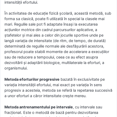
intensităţii efortului.
În activitatea de educaţie fizică şcolară, această metodă, sub
forma sa clasică, poate fi utilizată în special la clasele mai
mari. Regulile sale pot fi adaptate însaşi la executarea
acţiunilor motrice din cadrul parcursurilor aplicative, a
ştafetelor şi mai ales a celor din jocurile sportive unde pe
langă variaţia de intensitate (de ritm, de tempo, de durată)
determinată de regulile normale ale desfăşurării acestora,
profesorul poate stabili momente de accelerare a execuţiilor
sau de reducere a tempoului, ceea ce au efect asupra
dezvoltării şi adaptării biologice, multilaterale la eforturi, a
organismului.
Metoda eforturilor progresive
bazată în exclusivitate pe
variaţia intensităţii efortului, mai exact pe variaţia în sens
progresiv a acesteia, metoda se referă la repetarea succesivă
a unor eforturi a căror intensitate creşte mereu.
Metoda antrenamentului pe intervale
, cu intervale sau
fracţionat. Este o metodă de bază pentru dezvoltarea