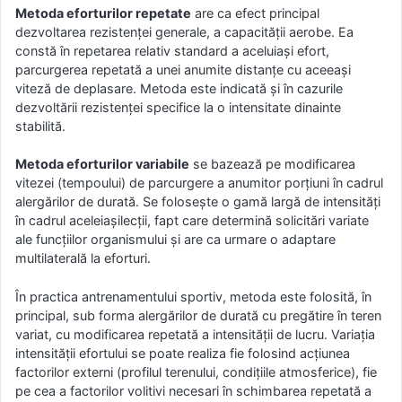
Metoda eforturilor repetate
are ca efect principal
dezvoltarea rezistenţei generale, a capacităţii aerobe. Ea
constă în repetarea relativ standard a aceluiaşi efort,
parcurgerea repetată a unei anumite distanţe cu aceeaşi
viteză de deplasare. Metoda este indicată şi în cazurile
dezvoltării rezistenţei specifice la o intensitate dinainte
stabilită.
Metoda eforturilor variabile
se bazează pe modificarea
vitezei (tempoului) de parcurgere a anumitor porţiuni în cadrul
alergărilor de durată. Se foloseşte o gamă largă de intensităţi
în cadrul aceleiaşilecţii, fapt care determină solicitări variate
ale funcţiilor organismului şi are ca urmare o adaptare
multilaterală la eforturi.
În practica antrenamentului sportiv, metoda este folosită, în
principal, sub forma alergărilor de durată cu pregătire în teren
variat, cu modificarea repetată a intensităţii de lucru. Variaţia
intensităţii efortului se poate realiza fie folosind acţiunea
factorilor externi (profilul terenului, condiţiile atmosferice), fie
pe cea a factorilor volitivi necesari în schimbarea repetată a