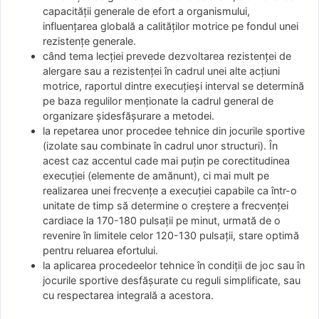
capacităţii generale de efort a organismului,
influenţarea globală a calităţilor motrice pe fondul unei
rezistenţe generale.
când tema lecţiei prevede dezvoltarea rezistenţei de
alergare sau a rezistenţei în cadrul unei alte acţiuni
motrice, raportul dintre execuţieşi interval se determină
pe baza regulilor menţionate la cadrul general de
organizare şidesfăşurare a metodei.
la repetarea unor procedee tehnice din jocurile sportive
(izolate sau combinate în cadrul unor structuri). În
acest caz accentul cade mai puţin pe corectitudinea
execuţiei (elemente de amănunt), ci mai mult pe
realizarea unei frecvenţe a execuţiei capabile ca într-o
unitate de timp să determine o creştere a frecvenţei
cardiace la 170-180 pulsaţii pe minut, urmată de o
revenire în limitele celor 120-130 pulsaţii, stare optimă
pentru reluarea efortului.
la aplicarea procedeelor tehnice în condiţii de joc sau în
jocurile sportive desfăşurate cu reguli simplificate, sau
cu respectarea integrală a acestora.