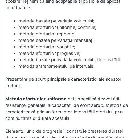
şcolare, reţinem ca fiind adaptabile şi posibile de aplicat
următoarele:
metode bazate pe variaţia volumului;
metoda eforturilor uniforme, continue;
metoda eforturilor repetate;
metode bazate pe variaţia intensităţii;
metoda eforturilor variabile;
metoda eforturilor progresive;
metode bazate pe variaţia volumului şi intensităţii;
metoda antrenamentului pe intervale.
Prezentăm pe scurt principalele caracteristici ale acestor
metode.
Metoda eforturilor uniforme
este specifică dezvoltării
rezistenţei generale, a capacităţii de efort aerob. Metoda se
caracterizează prin uniformitatea intensităţii efortului, prin
continuitatea şi durata acestuia.
Elementul unic de progresie îl constituie creşterea duratei
(timpului de execuţie, distanţei, numărului de repetări etc.)