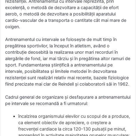
rezistenţei. Antrenamentul cu intervale reprezintă, prin
excelenţă, o metodă de dezvoltare a capacităţii de efort
aerob, o metodă de dezvoltare a posibilităţii aparatului
cardio-vascular de a transporta o cantitate cât mai mare de
oxigen.
Antrenamentul cu intervale se foloseşte de mult timp în
pregătirea sportivilor, la început în atletism, având o
contribuţie deosebită la realizarea unor mari recorduri în
alergările de fond, iar mai târziu şi în pregătirea altor ramuri de
sport. Fundamentarea ştiinţifică a antrenamentului pe
intervale, posibilitatea şi limitele metodei în dezvoltarea
rezistenţei sunt realizări relativ mai recente, bazele fiziologice
fiind precizate mai clar de Reindell şi colaboratorii săi in 1962.
Cadrul general de organizare şi desfaşurare a antrenamentului
pe intervale se recomandă a fi urmatorul:
încalzirea organismului elevilor cu scopul de a produce,
ca element obiectiv de apreciere, o creştere a
frecvenţei cardiace la circa 120-130 pulsaţii pe minut,
angrenând în activitate majoritatea grupelor musculare;