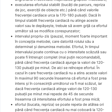
executarea efortului stabilit (bucăţi de parcurs, repriza
de joc, exerciţii de obiecte etc.) până când valorile
frecvenţei cardiace urca la 170-180 pulsaţii. Dacă în
timpul stabilit frecvenţa cardiacă nu atinge aceste
valori sau le depăşeşte, trebuie să avem grijă ca efortul
următor să se modifice corespunzator;
intervalul propriu-zis (pauza), moment foarte important
în concepţia metodei, care datorită rolului său a
determinat şi denumirea metodei. Efortul, în timpul
intervalului poate continua cu o intensitate scăzută sau
poate fi întrerupt complet (mai puţin recomandabil),
până când frecvenţa cardiacă ajunge la valori de 120-
130 pulsaţii pe minut. De aici se reîncepe efortul. În
cazul în care frecvenţa cardiacă nu a atins aceste valori
în maximul 90 secunde înseamna că efortul a fost prea
intens şi în consecinţă următorul va fi mai scăzut, iar
dacă frecvenţa cardiacă atinge valori de 120-130
pulsaţii pe minut mai repede de 45 de secunde
înseamna că intensitatea efortului a fost prea mică;
efortul (bucata, repriza) se poate repeta de atâtea ori
până când frecvenţa cardiacă nu mai coboară la 120-