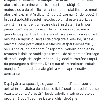
efortului cu menţinerea uniformităţii intensităţii. Ca
metodologie de planificare, la început se stabileşte volumul
efortului, exprimat în distanţă, durată sau număr de repetări.
În cazul aplicării acestei metode, volumul este stabilit, ca
cerinţă minimă, pentru fiecare clasă, în distanţăşi timpul
prevăzute în sistemul unitar de verificare şi apreciere a
gradului de pregătire fizică şi sportivă a elevilor, cu valorile lor
minime (în raport cu nivelul de pregătire al elevilor) şi cele
maxime, care pot fi atinse la sfârşitul etapei (semestrului,
anului şcolar) de pregătire. În raport cu valorile obţinute la
testarea iniţială se stabileşte tempoul de alergare pe întreaga
distanţă, lecţie de lecţie, mărindu-l şi deci micşorând timpul
de parcurgere a distanţei. De reţinut că intensitatea trebuie
menţinută pe tot timpul alergării la valori aproximativ
constante.
După părerea specialiştilor, această metodă este uşor de
aplicat în activitatea de educaţie fizică şcolara, obţinându-se
rezultate bune. Aplicată în lecţie valorile maxime cerute de
programă pot fi uşor realizate şi chiar depăşite.