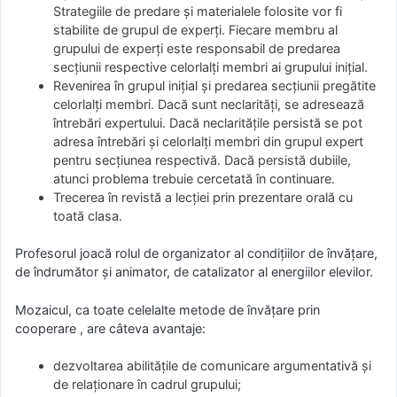
Strategiile de predare şi materialele folosite vor fi
stabilite de grupul de experţi. Fiecare membru al
grupului de experţi este responsabil de predarea
secţiunii respective celorlalţi membri ai grupului iniţial.
Revenirea în grupul iniţial şi predarea secţiunii pregătite
celorlalţi membri. Dacă sunt neclarităţi, se adresează
întrebări expertului. Dacă neclarităţile persistă se pot
adresa întrebări şi celorlalţi membri din grupul expert
pentru secţiunea respectivă. Dacă persistă dubiile,
atunci problema trebuie cercetată în continuare.
Trecerea în revistă a lecţiei prin prezentare orală cu
toată clasa.
Profesorul joacă rolul de organizator al condițiilor de învățare,
de îndrumător și animator, de catalizator al energiilor elevilor.
Mozaicul, ca toate celelalte metode de învăţare prin
cooperare , are câteva avantaje:
dezvoltarea abilităţile de comunicare argumentativă şi
de relaţionare în cadrul grupului;