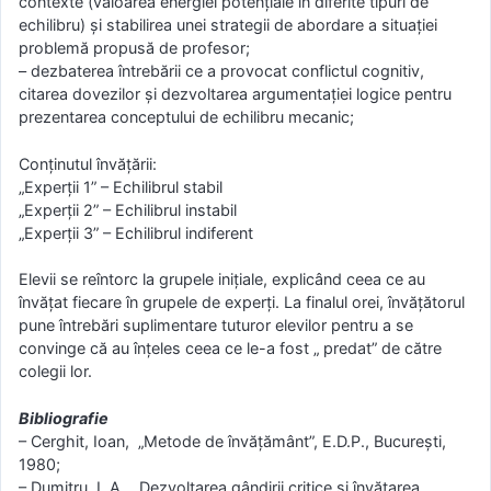
contexte (valoarea energiei potenţiale în diferite tipuri de
echilibru) şi stabilirea unei strategii de abordare a situaţiei
problemă propusă de profesor;
– dezbaterea întrebării ce a provocat conflictul cognitiv,
citarea dovezilor şi dezvoltarea argumentaţiei logice pentru
prezentarea conceptului de echilibru mecanic;
Conţinutul învăţării:
„Experţii 1” – Echilibrul stabil
„Experţii 2” – Echilibrul instabil
„Experţii 3” – Echilibrul indiferent
Elevii se reîntorc la grupele iniţiale, explicând ceea ce au
învăţat fiecare în grupele de experţi. La finalul orei, învăţătorul
pune întrebări suplimentare tuturor elevilor pentru a se
convinge că au înţeles ceea ce le-a fost „ predat” de către
colegii lor.
Bibliografie
– Cerghit, Ioan, „Metode de învăţământ”, E.D.P., Bucureşti,
1980;
– Dumitru, I. A., „Dezvoltarea gândirii critice şi învăţarea