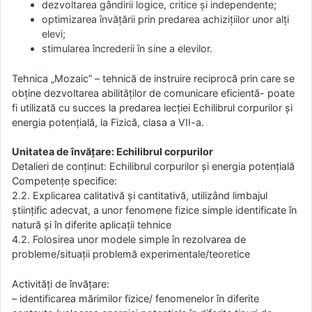
dezvoltarea gândirii logice, critice şi independente;
optimizarea învăţării prin predarea achiziţiilor unor alţi
elevi;
stimularea încrederii în sine a elevilor.
Tehnica „Mozaic” – tehnică de instruire reciprocă prin care se
obține dezvoltarea abilităților de comunicare eficientă- poate
fi utilizată cu succes la predarea lecţiei Echilibrul corpurilor şi
energia potenţială, la Fizică, clasa a VII-a.
Unitatea de învăţare: Echilibrul corpurilor
Detalieri de conţinut: Echilibrul corpurilor și energia potențială
Competenţe specifice:
2.2. Explicarea calitativă şi cantitativă, utilizând limbajul
ştiinţific adecvat, a unor fenomene fizice simple identificate în
natură şi în diferite aplicaţii tehnice
4.2. Folosirea unor modele simple în rezolvarea de
probleme/situaţii problemă experimentale/teoretice
Activităţi de învăţare:
– identificarea mărimilor fizice/ fenomenelor în diferite