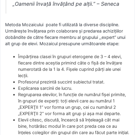
„Oamenii învață învățând pe alții.” – Seneca
Metoda Mozaicului poate fi utilizată la diverse discipline.
Urmărește învățarea prin colaborare şi predarea achizițiilor
dobândite de către fiecare membru al grupului ,,expert” unui
alt grup de elevi. Mozaicul presupune următoarele etape:
Împărţirea clasei în grupuri eterogene de 3 – 4 elevi,
fiecare dintre aceştia primind câte o fişă de învăţare
numerotată de la 1 la 4. Fişele cuprind părţi ale unei
lecţii.
Profesorul prezintă succint subiectul tratat.
Explicarea sarcinii de lucru.
Regruparea elevilor, în funcţie de numărul fişei primite,
în grupuri de experţi: toţi elevii care au numărul 1
„EXPERŢII 1” vor forma un grup, cei cu numărul 2
„EXPERŢII 2” vor forma alt grup şi aşa mai departe.
Elevii citesc, discută, încearcă să înţeleagă cât mai
bine, hotărăsc modul în care pot preda cea ce au
înţeles colegilor din grupul din care au făcut parte iniţial.