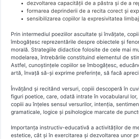
dezvoltarea capacităţii de a păstra şi de a r
formarea deprinderii de a recita corect şi exp
sensibilizarea copiilor la expresivitatea limba
Prin intermediul poeziilor ascultate şi învăţate, copii
îmbogăţesc reprezentările despre obiectele şi fenom
morală. Strategiile didactice folosite de cele mai m
modelarea, întrebările constituind elementul de stimul
Astfel, cunoştinţele copiilor se îmbogăţesc, educând
artă, învaţă să-şi exprime preferinţe, să facă apreci
Învăţând şi recitând versuri, copiii descoperă în cuvi
figuri poetice, care, odată intrate în vocabularul lor,
copiii au înţeles sensul versurilor, intenţia, sentim
gramaticale, logice şi psihologice marcate de punctu
Importanţa instructiv-educativă a activităţilor de 
estetice, cât şi în exercitarea şi dezvoltarea unor 