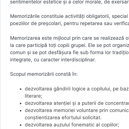
sentimentelor estetice şi a celor morale, de exersar
Memorizările constituie activităţi obligatorii, specia
poeziilor de preşcolari, pentru repetarea sau verific
Memorizarea este mijlocul prin care se realizează ob
la care participă toţi copiii grupei. Ele se pot orga
comun şi se pot desfăşura fie sub forma lor tradiţio
integrate, cu caracter interdisciplinar.
Scopul memorizării constă în:
dezvoltarea gândirii logice a copilului, pe baz
literare;
dezvoltarea atenţiei şi a puterii de concentra
dezvoltarea memoriei voluntare prin comunica
conştientizarea efortului solicitat.
dezvoltarea auzului fonematic al copiilor;