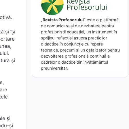
otivă.
„Revista Profesorului”
este o platformă
de comunicare și de dezbatere pentru
ă şi îşi
profesioniștii educației, un instrument în
sprijinul reflecției asupra practicilor
portare
didactice în conjuncție cu repere
iunea,
teoretice, precum și un catalizator pentru
ului.
dezvoltarea profesională continuă a
tură şi
cadrelor didactice din învățământul
preuniversitar.
e,
care
zele
le şi
ndu-şi