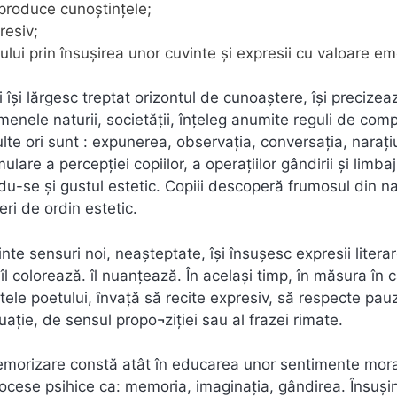
eproduce cunoştinţele;
resiv;
jului prin însuşirea unor cuvinte şi expresii cu valoare em
i îşi lărgesc treptat orizontul de cunoaştere, îşi precizeaz
enele naturii, societăţii, înţeleg anumite reguli de com
ulte ori sunt : expunerea, observaţia, conversaţia, naraţ
are a percepţiei copiilor, a operaţiilor gândirii şi limbaj
u-se şi gustul estetic. Copiii descoperă frumosul din na
eri de ordin estetic.
nte sensuri noi, neaşteptate, îşi însuşesc expresii literar
 îl colorează. îl nuanţează. În acelaşi timp, în măsura în 
entele poetului, învaţă să recite expresiv, să respecte pau
aţie, de sensul propo¬ziţiei sau al frazei rimate.
memorizare constă atât în educarea unor sentimente mora
procese psihice ca: memoria, imaginaţia, gândirea. Însuşi