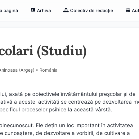
a pagină
Arhiva
Colectiv de redacție
Aut
olari (Studiu)
 Aninoasa (Argeş) • România
ui, axată pe obiectivele învăţământului preşcolar şi de
rmativă a acestei activităţi se centrează pe dezvoltarea 
pecificul proceselor psihice la această vârstă.
e binecunoscut. Ele deţin un loc important în activitatea
de cunoaştere, de dezvoltare a vorbirii, de cultivare a