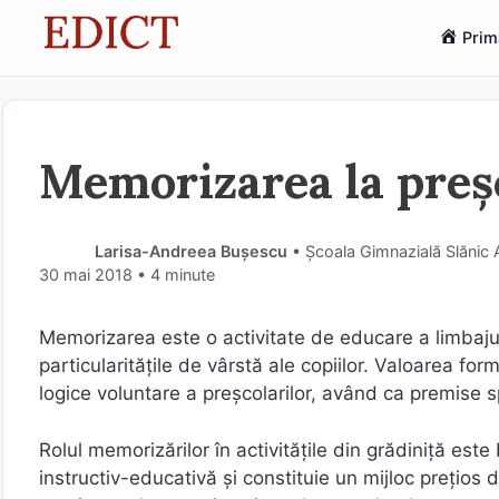
Sari
Prim
la
conținut
Memorizarea la preșc
Larisa-Andreea Bușescu
• Şcoala Gimnazială Slănic
30 mai 2018
• 4 minute
Memorizarea este o activitate de educare a limbajul
particularităţile de vârstă ale copiilor. Valoarea fo
logice voluntare a preşcolarilor, având ca premise s
Rolul memorizărilor în activităţile din grădiniţă est
instructiv-educativă şi constituie un mijloc preţios 