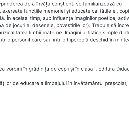
eprinderea de a învăţa conştient, se familiarizează cu
xersate funcţiile memoriei şi educate calităţile ei, copi
. În acelaşi timp, sub influenţa imaginilor poetice, activ
ba de jocurile, desenele, povestirile lor). Trebuie să înc
muzicalitatea limbii materne. Imagini artistice simple dint
într-o personificare sau într-o hiperbolă deschid în minte
orbirii în grădiniţa de copii şi în clasa I, Editura Didac
ăţilor de educare a limbajului în învăţământul preşcolar,