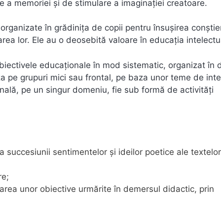
e a memoriei şi de stimulare a imaginaţiei creatoare.
l organizate în grădiniţa de copii pentru însuşirea conşti
area lor. Ele au o deosebită valoare în educaţia intelectu
iectivele educaţionale în mod sistematic, organizat în d
niza pe grupuri mici sau frontal, pe baza unor teme de int
nală, pe un singur domeniu, fie sub formă de activităţi
a succesiunii sentimentelor şi ideilor poetice ale textelor
re;
rea unor obiective urmărite în demersul didactic, prin