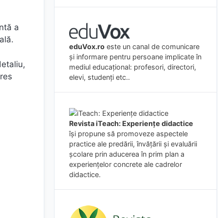
entă a
ală.
eduVox.ro
este un canal de comunicare
și informare pentru persoane implicate în
etaliu,
mediul educațional: profesori, directori,
eres
elevi, studenți etc..
Revista iTeach: Experienţe didactice
îşi propune să promoveze aspectele
practice ale predării, învăţării şi evaluării
şcolare prin aducerea în prim plan a
experienţelor concrete ale cadrelor
didactice.