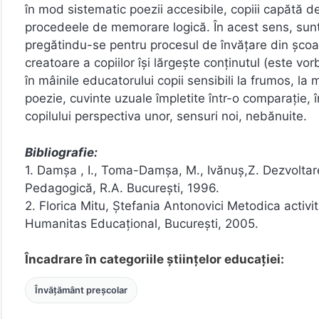
în mod sistematic poezii accesibile, copiii capătă d
procedeele de memorare logică. În acest sens, sunt e
pregătindu-se pentru procesul de învăţare din şcoală
creatoare a copiilor îşi lărgeşte conţinutul (este vor
în mâinile educatorului copii sensibili la frumos, la 
poezie, cuvinte uzuale împletite într-o comparaţie, 
copilului perspectiva unor, sensuri noi, nebănuite.
Bibliografie:
1. Damşa , I., Toma-Damşa, M., Ivănuş,Z. Dezvoltarea v
Pedagogică, R.A. Bucureşti, 1996.
2. Florica Mitu, Ştefania Antonovici Metodica activit
Humanitas Educaţional, Bucureşti, 2005.
Încadrare în categoriile științelor educației:
Învățământ preșcolar