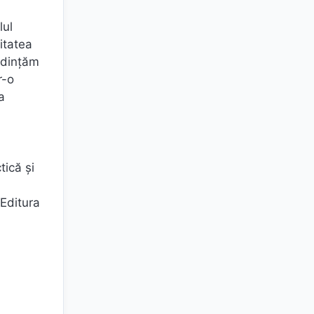
lul
itatea
redinţăm
r-o
a
tică şi
 Editura